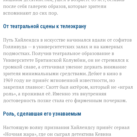
после себя галерею образов, которые зрители
вспоминают до сих пор.
От театральной сцены к телеэкрану
Путь Хайлендса в искусстве начинался вдали от софитов
Голливуда — в университетских залах и на камерных
подмостках. Получив театральное образование в
Университете Британской Колумбии, он не стремился к
громкой славе, а оттачивал умение держать внимание
зрителя минимальными средствами. Дебют в кино в
1969 году не принёс мгновенной известности, но
закрепил главное: Скотт был актёром, который не «играл
роль», а проживал её. Именно эта внутренняя
достоверность позже стала его фирменным почерком.
Роль, сделавшая его узнаваемым
Настоящую волну признания Хайлендсу принёс сериал
«Ночная жара», где он сыграл детектива Кевина