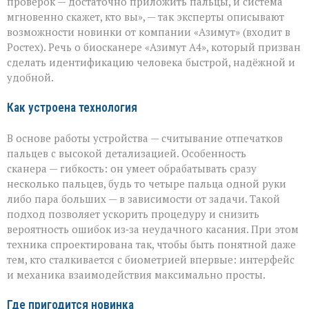
проверок — достаточно приложить пальцы, и система
за
мгновенно скажет, кто вы», — так эксперты описывают
секунды»:
возможности новинки от компании «Азимут» (входит в
новый
биосканер
Ростех). Речь о биосканере «Азимут А4», который призван
от
сделать идентификацию человека быстрой, надёжной и
«Азимута»
удобной.
Как устроена технология
В основе работы устройства — считывание отпечатков
пальцев с высокой детализацией. Особенность
сканера — гибкость: он умеет обрабатывать сразу
несколько пальцев, будь то четыре пальца одной руки
либо пара больших — в зависимости от задачи. Такой
подход позволяет ускорить процедуру и снизить
вероятность ошибок из‑за неудачного касания. При этом
техника спроектирована так, чтобы быть понятной даже
тем, кто сталкивается с биометрией впервые: интерфейс
и механика взаимодействия максимально просты.
Где пригодится новинка