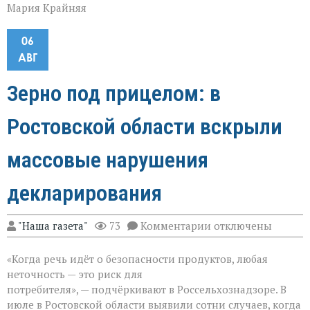
Мария Крайняя
06
АВГ
Зерно под прицелом: в
Ростовской области вскрыли
массовые нарушения
декларирования
к
"Наша газета"
73
Комментарии
отключены
записи
Зерно
«Когда речь идёт о безопасности продуктов, любая
под
прицелом:
неточность — это риск для
в
потребителя», — подчёркивают в Россельхознадзоре. В
Ростовской
июле в Ростовской области выявили сотни случаев, когда
области