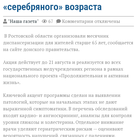
«серебряного» возраста
к
"Наша газета"
67
Комментарии
отключены
записи
На
В Ростовской области организовали месячник
Дону
проходит
диспансеризации для жителей старше 65 лет, сообщается
месячник
на сайте донского правительства.
диспансеризации
для
Акция действует до 21 августа и реализуется во всех
людей
«серебряного»
государственных медучреждениях региона в рамках
возраста
национального проекта «Продолжительная и активная
жизнь».
Ключевой акцент программы сделан на выявлении
патологий, которые на начальных этапах не дают
выраженной симптоматики. В перечень обследований
входят кардио‑ и ангиоскрининг, анализы для контроля
уровня глюкозы и холестерина. Отдельное внимание
врачи уделяют гериатрическим рискам — оценивают
вероятность нарушений, связанных с падениями,