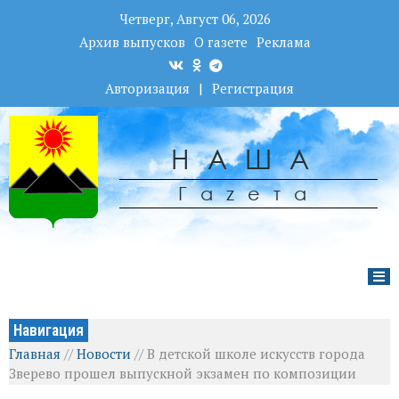
Четверг, Август 06, 2026
Архив выпусков
О газете
Реклама
Авторизация
|
Регистрация
НАША
Гаzета
Навигация
Главная
//
Новости
//
В детской школе искусств города
Зверево прошел выпускной экзамен по композиции