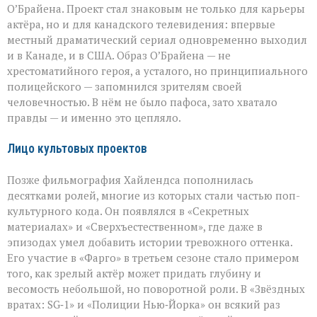
О’Брайена. Проект стал знаковым не только для карьеры
актёра, но и для канадского телевидения: впервые
местный драматический сериал одновременно выходил
и в Канаде, и в США. Образ О’Брайена — не
хрестоматийного героя, а усталого, но принципиального
полицейского — запомнился зрителям своей
человечностью. В нём не было пафоса, зато хватало
правды — и именно это цепляло.
Лицо культовых проектов
Позже фильмография Хайлендса пополнилась
десятками ролей, многие из которых стали частью поп-
культурного кода. Он появлялся в «Секретных
материалах» и «Сверхъестественном», где даже в
эпизодах умел добавить истории тревожного оттенка.
Его участие в «Фарго» в третьем сезоне стало примером
того, как зрелый актёр может придать глубину и
весомость небольшой, но поворотной роли. В «Звёздных
вратах: SG‑1» и «Полиции Нью‑Йорка» он всякий раз