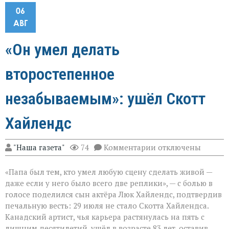
06
АВГ
«Он умел делать
второстепенное
незабываемым»: ушёл Скотт
Хайлендс
к
"Наша газета"
74
Комментарии
отключены
записи
«Он
«Папа был тем, кто умел любую сцену сделать живой —
умел
делать
даже если у него было всего две реплики», — с болью в
второстепенное
голосе поделился сын актёра Люк Хайлендс, подтвердив
незабываемым»:
печальную весть: 29 июля не стало Скотта Хайлендса.
ушёл
Скотт
Канадский артист, чья карьера растянулась на пять с
Хайлендс
лишним десятилетий, ушёл в возрасте 83 лет, оставив