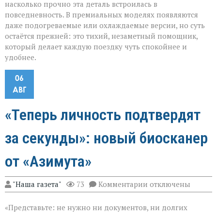
насколько прочно эта деталь встроилась в
повседневность. В премиальных моделях появляются
даже подогреваемые или охлаждаемые версии, но суть
остаётся прежней: это тихий, незаметный помощник,
который делает каждую поездку чуть спокойнее и
удобнее.
06
АВГ
«Теперь личность подтвердят
за секунды»: новый биосканер
от «Азимута»
к
"Наша газета"
73
Комментарии
отключены
записи
«Теперь
«Представьте: не нужно ни документов, ни долгих
личность
подтвердят