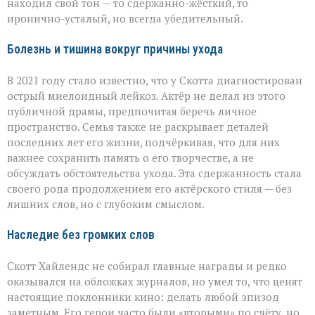
находил свой тон — то сдержанно-жёсткий, то
иронично-усталый, но всегда убедительный.
Болезнь и тишина вокруг причины ухода
В 2021 году стало известно, что у Скотта диагностирован
острый миелоидный лейкоз. Актёр не делал из этого
публичной драмы, предпочитая беречь личное
пространство. Семья также не раскрывает деталей
последних лет его жизни, подчёркивая, что для них
важнее сохранить память о его творчестве, а не
обсуждать обстоятельства ухода. Эта сдержанность стала
своего рода продолжением его актёрского стиля — без
лишних слов, но с глубоким смыслом.
Наследие без громких слов
Скотт Хайлендс не собирал главные награды и редко
оказывался на обложках журналов, но умел то, что ценят
настоящие поклонники кино: делать любой эпизод
заметным. Его герои часто были «вторыми» по счёту, но