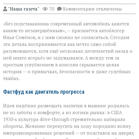
к
"Наша газета"
70
Комментарии
отключены
записи
Подстаканник:
«Без подстаканника современный автомобиль кажется
незаметный
герой
каким‑то незавершённым», — признаётся автоблогер
автомобильного
Илья Семёнов, и с ним сложно не согласиться. Сегодня
салона
эта деталь воспринимается как нечто само собой
разумеющееся, хотя ещё несколько десятилетий назад о
ней никто всерьёз не задумывался. А между тем за
простым углублением в консоли скрывается целая
история — о привычках, безопасности и даже судебных
тяжбах.
Фастфуд как двигатель прогресса
Идея надёжно размещать напитки в машине родилась
не из заботы о комфорте, а из логики рынка: в США
1950‑х культура drive‑through стремительно набирала
обороты. Желание перекусить на ходу породило волну
импровизированных решений — от подставок на дверях