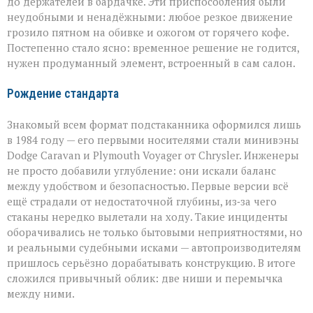
до держателей в бардачке. Эти приспособления были
неудобными и ненадёжными: любое резкое движение
грозило пятном на обивке и ожогом от горячего кофе.
Постепенно стало ясно: временное решение не годится,
нужен продуманный элемент, встроенный в сам салон.
Рождение стандарта
Знакомый всем формат подстаканника оформился лишь
в 1984 году — его первыми носителями стали минивэны
Dodge Caravan и Plymouth Voyager от Chrysler. Инженеры
не просто добавили углубление: они искали баланс
между удобством и безопасностью. Первые версии всё
ещё страдали от недостаточной глубины, из‑за чего
стаканы нередко вылетали на ходу. Такие инциденты
оборачивались не только бытовыми неприятностями, но
и реальными судебными исками — автопроизводителям
пришлось серьёзно дорабатывать конструкцию. В итоге
сложился привычный облик: две ниши и перемычка
между ними.