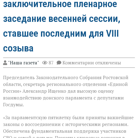
заключительное пленарное
заседание весенней сессии,
ставшее последним для VIII
созыва
к
"Наша газета"
87
Комментарии
отключены
записи
В
Председатель Законодательного Собрания Ростовской
Государственной
Думе
области, секретарь регионального отделения «Единой
России
России» Александр Ищенко дал высокую оценку
состоялось
взаимодействию донского парламента с депутатами
заключительное
пленарное
Госдумы.
заседание
весенней
«За парламентскую пятилетку были приняты важнейшие
сессии,
законы о воссоединении с историческими регионами.
ставшее
последним
Обеспечена фундаментальная поддержка участников
для
СВО и семей с детьми. Приняты ключевые решения в