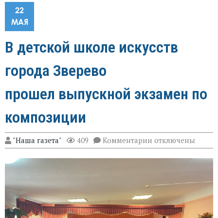
22
МАЯ
В детской школе искусств
города Зверево
прошел выпускной экзамен по
композиции
к
"Наша газета"
409
Комментарии
отключены
записи
В
детской
школе
искусств
города
Зверево
прошел выпускно
экзамен