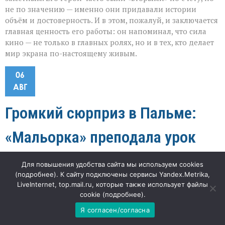
не по значению — именно они придавали истории
объём и достоверность. И в этом, пожалуй, и заключается
главная ценность его работы: он напоминал, что сила
кино — не только в главных ролях, но и в тех, кто делает
мир экрана по-настоящему живым.
06
АВГ
Громкий сюрприз в Пальме:
«Мальорка» преподала урок
«ПСЖ»
Для повышения удобства сайта мы используем cookies
(
подробнее
). К сайту подключены сервисы Yandex.Metrika,
к
"Наша газета"
68
Комментарии
отключены
LiveInternet, top.mail.ru, которые также использует файлы
записи
cookie (
подробнее
).
Громкий
«Когда гранд проигрывает 0:3 в товарищеской игре, это
сюрприз
Я согласен/согласна
в
не просто неудачный вечер — это повод всерьёз