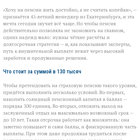
Пенсия
«Хочу на пенсии жить достойно, а не считать копейки», —
мечты:
что
признаётся 45‑летний менеджер из Екатеринбурга, и эта
нужно,
мечта сегодня звучит всё чаще. Но чтобы пенсия
чтобы
действительно позволяла не экономить на главном,
получать
130
одних надежд мало: нужны чёткие расчёты и
тысяч
долгосрочная стратегия — и, как показывают эксперты,
рублей
путь к внушительной выплате лежит через высокий
заработок и продуманные решения.
Что стоит за суммой в 130 тысяч
Чтобы претендовать на страховую пенсию такого уровня,
придётся выполнить несколько условий. Во‑первых,
накопить солидный пенсионный капитал в баллах —
порядка 300 единиц. Во‑вторых, отложить выход на
заслуженный отдых на максимально возможный срок —
до 10 лет. Такая отсрочка работает как множитель: она
заметно повышает и сами баллы, и фиксированную часть
выплаты. При этом даже продолжая трудиться после