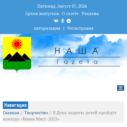
Пятница, Август 07, 2026
Архив выпусков
О газете
Реклама
Авторизация
|
Регистрация
НАША
Гаzета
Навигация
Главная
//
Творчество
//
В День защиты детей пройдёт
конкурс «Мини Мисс-2023»