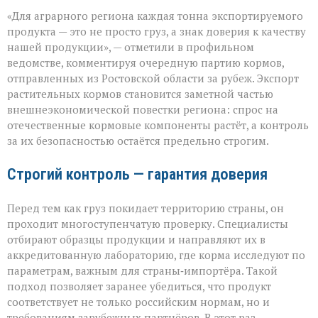
«Донской
«Для аграрного региона каждая тонна экспортируемого
шрот
выходит
продукта — это не просто груз, а знак доверия к качеству
на
нашей продукции», — отметили в профильном
международный
ведомстве, комментируя очередную партию кормов,
уровень»
отправленных из Ростовской области за рубеж. Экспорт
растительных кормов становится заметной частью
внешнеэкономической повестки региона: спрос на
отечественные кормовые компоненты растёт, а контроль
за их безопасностью остаётся предельно строгим.
Строгий контроль — гарантия доверия
Перед тем как груз покидает территорию страны, он
проходит многоступенчатую проверку. Специалисты
отбирают образцы продукции и направляют их в
аккредитованную лабораторию, где корма исследуют по
параметрам, важным для страны‑импортёра. Такой
подход позволяет заранее убедиться, что продукт
соответствует не только российским нормам, но и
требованиям зарубежных партнёров. В этот раз