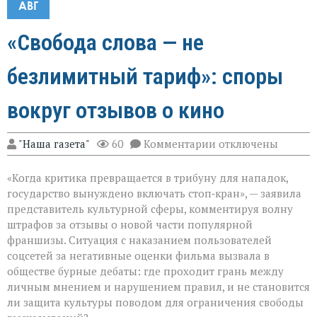
АВГ
«Свобода слова — не
безлимитный тариф»: споры
вокруг отзывов о кино
к
"Наша газета"
60
Комментарии
отключены
записи
«Свобода
«Когда критика превращается в трибуну для нападок,
слова — не
безлимитный
государство вынуждено включать стоп‑кран», — заявила
тариф»:
представитель культурной сферы, комментируя волну
споры
штрафов за отзывы о новой части популярной
вокруг
отзывов
франшизы. Ситуация с наказанием пользователей
о
соцсетей за негативные оценки фильма вызвала в
кино
обществе бурные дебаты: где проходит грань между
личным мнением и нарушением правил, и не становится
ли защита культуры поводом для ограничения свободы