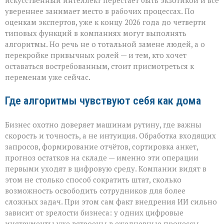
искусственный интеллект перестаёт быть экзотикой и всё
с
увереннее занимает место в рабочих процессах. По
табличкой
оценкам экспертов, уже к концу 2026 года до четверти
“вы
уволены” — он
типовых функций в компаниях могут выполнять
тихо
алгоритмы. Но речь не о тотальной замене людей, а о
перепишет
перекройке привычных ролей — и тем, кто хочет
правила
оставаться востребованным, стоит присмотреться к
игры»
переменам уже сейчас.
Где алгоритмы чувствуют себя как дома
Бизнес охотно доверяет машинам рутину, где важны
скорость и точность, а не интуиция. Обработка входящих
запросов, формирование отчётов, сортировка анкет,
прогноз остатков на складе — именно эти операции
первыми уходят в цифровую среду. Компании видят в
этом не столько способ сократить штат, сколько
возможность освободить сотрудников для более
сложных задач. При этом сам факт внедрения ИИ сильно
зависит от зрелости бизнеса: у одних цифровые
инструменты уже встроены в ежедневные процессы,