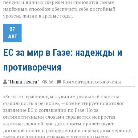
пенсии и личных сбережений становится самым
надёжным способом обеспечить себе достойный
уровень жизни в зрелые годы.
07
АВГ
ЕС за мир в Газе: надежды и
противоречия
к
"Наша газета"
66
Комментарии
отключены
записи
ЕС
«Если это сработает, мы увидим реальный шанс на
за
мир
стабильность в регионе», — комментирует политолог
в
заявление ЕС о соглашении по Газе. Но за
Газе:
оптимистичными словами скрывается непростая
надежды
и
картина: европейские дипломаты приветствуют
противоречия
договорённости о разоружении и переходном периоде,
тогда как позиции ключевых игроков заметно