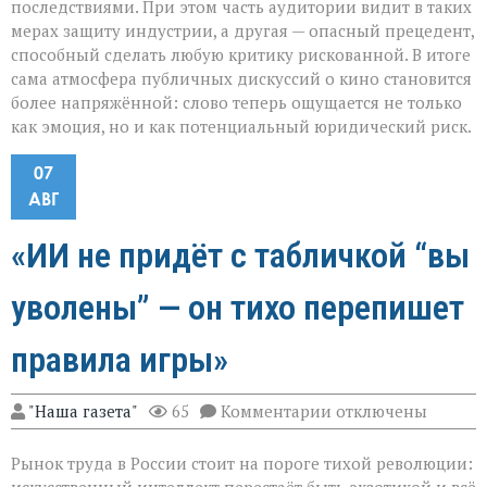
последствиями. При этом часть аудитории видит в таких
мерах защиту индустрии, а другая — опасный прецедент,
способный сделать любую критику рискованной. В итоге
сама атмосфера публичных дискуссий о кино становится
более напряжённой: слово теперь ощущается не только
как эмоция, но и как потенциальный юридический риск.
07
АВГ
«ИИ не придёт с табличкой “вы
уволены” — он тихо перепишет
правила игры»
к
"Наша газета"
65
Комментарии
отключены
записи
«ИИ
Рынок труда в России стоит на пороге тихой революции:
не
придёт