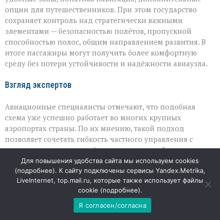
опции для путешественников. При этом государство
сохраняет контроль над стратегически важными
элементами — безопасностью полётов, пропускной
способностью полос, общим направлением развития. В
итоге пассажиры могут получить более комфортную
среду без потери устойчивости и надёжности авиаузла.
Взгляд экспертов
Авиационные специалисты отмечают, что подобная
схема уже успешно работает во многих крупных
аэропортах страны. По их мнению, такой подход
позволяет сочетать гибкость частного управления с
гарантиями, которые даёт государственный контроль.
Главное — чтобы интересы бизнеса не шли вразрез с
Для повышения удобства сайта мы используем cookies
(
подробнее
). К сайту подключены сервисы Yandex.Metrika,
потребностями пассажиров и требованиями
LiveInternet, top.mail.ru, которые также использует файлы
безопасности: именно для этого и предусмотрены
cookie (
подробнее
).
ограничения и механизмы надзора.
Я согласен/согласна
07