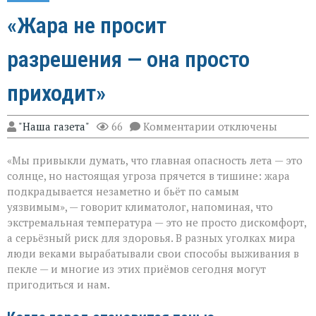
«Жара не просит
разрешения — она просто
приходит»
к
"Наша газета"
66
Комментарии
отключены
записи
«Жара
«Мы привыкли думать, что главная опасность лета — это
не
просит
солнце, но настоящая угроза прячется в тишине: жара
разрешения — она
подкрадывается незаметно и бьёт по самым
просто
уязвимым», — говорит климатолог, напоминая, что
приходит»
экстремальная температура — это не просто дискомфорт,
а серьёзный риск для здоровья. В разных уголках мира
люди веками вырабатывали свои способы выживания в
пекле — и многие из этих приёмов сегодня могут
пригодиться и нам.