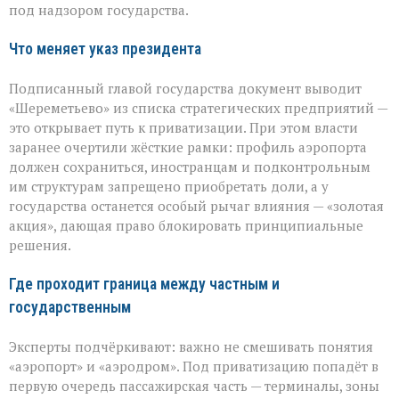
останется
под надзором государства.
у
государства
Что меняет указ президента
Подписанный главой государства документ выводит
«Шереметьево» из списка стратегических предприятий —
это открывает путь к приватизации. При этом власти
заранее очертили жёсткие рамки: профиль аэропорта
должен сохраниться, иностранцам и подконтрольным
им структурам запрещено приобретать доли, а у
государства останется особый рычаг влияния — «золотая
акция», дающая право блокировать принципиальные
решения.
Где проходит граница между частным и
государственным
Эксперты подчёркивают: важно не смешивать понятия
«аэропорт» и «аэродром». Под приватизацию попадёт в
первую очередь пассажирская часть — терминалы, зоны