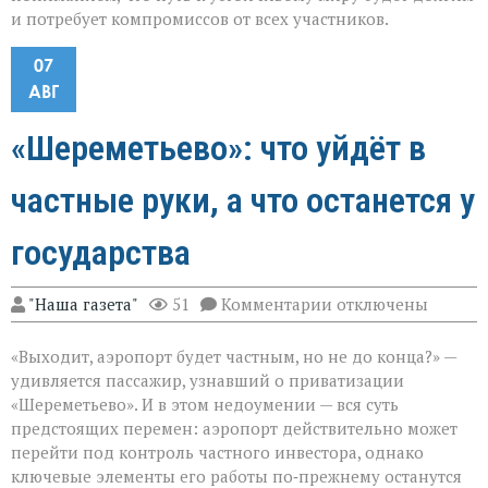
и потребует компромиссов от всех участников.
07
АВГ
«Шереметьево»: что уйдёт в
частные руки, а что останется у
государства
к
"Наша газета"
51
Комментарии
отключены
записи
«Шереметьево»:
«Выходит, аэропорт будет частным, но не до конца?» —
что
уйдёт
удивляется пассажир, узнавший о приватизации
в
«Шереметьево». И в этом недоумении — вся суть
частные
предстоящих перемен: аэропорт действительно может
руки,
а
перейти под контроль частного инвестора, однако
что
ключевые элементы его работы по‑прежнему останутся