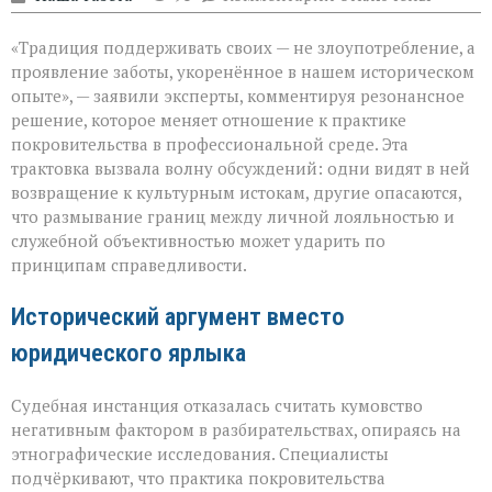
записи
«Семья — это
«Традиция поддерживать своих — не злоупотребление, а
не
только
проявление заботы, укоренённое в нашем историческом
опора,
опыте», — заявили эксперты, комментируя резонансное
но
решение, которое меняет отношение к практике
и
пропуск?» — о
покровительства в профессиональной среде. Эта
новом
трактовка вызвала волну обсуждений: одни видят в ней
взгляде
возвращение к культурным истокам, другие опасаются,
на
что размывание границ между личной лояльностью и
кумовство
служебной объективностью может ударить по
принципам справедливости.
Исторический аргумент вместо
юридического ярлыка
Судебная инстанция отказалась считать кумовство
негативным фактором в разбирательствах, опираясь на
этнографические исследования. Специалисты
подчёркивают, что практика покровительства