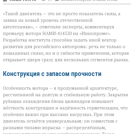
записи
«Мощный
«Такой двигатель — это не просто показатель силы, а
мотор — не
ради
заявка на новый уровень отечественной
цифр,
автотехники», — отметили эксперты, комментируя
а
премьеру мотора НАМИ‑414320 на «Иннопроме».
ради
возможностей»
Разработка института способна задать иной вектор
развития для российского автопрома: речь не только о
лошадиных силах, но и о гибкости применения, которая
открывает двери сразу для нескольких сегментов рынка.
Конструкция с запасом прочности
Особенность мотора — в продуманной архитектуре,
рассчитанной на долгую и стабильную работу. Закрытая
рубашка охлаждения блока цилиндров повышает
жёсткость конструкции и надёжность герметизации, что
особенно важно при высоких нагрузках. При этом
двигатель остаётся универсальным: он совместим с
разными типами впрыска — распределённым,
непосредственным или комбинированным. Такая