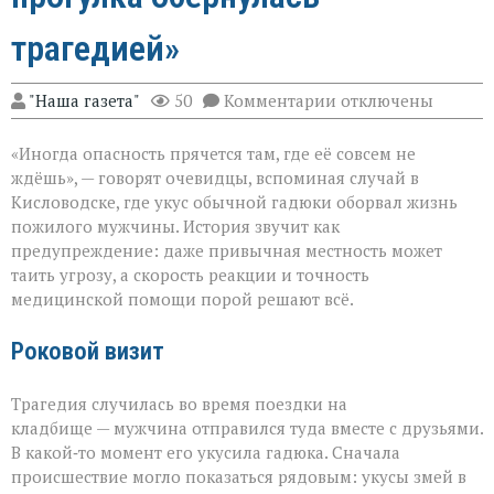
трагедией»
к
"Наша газета"
50
Комментарии
отключены
записи
«Тихий
«Иногда опасность прячется там, где её совсем не
укус:
как
ждёшь», — говорят очевидцы, вспоминая случай в
обычная
Кисловодске, где укус обычной гадюки оборвал жизнь
прогулка
пожилого мужчины. История звучит как
обернулась
трагедией»
предупреждение: даже привычная местность может
таить угрозу, а скорость реакции и точность
медицинской помощи порой решают всё.
Роковой визит
Трагедия случилась во время поездки на
кладбище — мужчина отправился туда вместе с друзьями.
В какой‑то момент его укусила гадюка. Сначала
происшествие могло показаться рядовым: укусы змей в