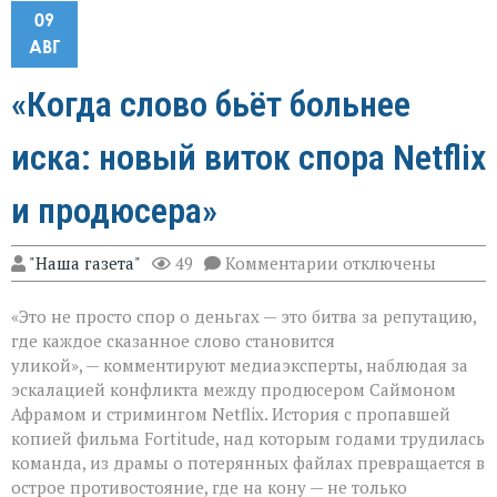
09
АВГ
«Когда слово бьёт больнее
иска: новый виток спора Netflix
и продюсера»
к
"Наша газета"
49
Комментарии
отключены
записи
«Когда
«Это не просто спор о деньгах — это битва за репутацию,
слово
бьёт
где каждое сказанное слово становится
больнее
уликой», — комментируют медиаэксперты, наблюдая за
иска:
эскалацией конфликта между продюсером Саймоном
новый
виток
Афрамом и стримингом Netflix. История с пропавшей
спора
копией фильма Fortitude, над которым годами трудилась
Netflix
команда, из драмы о потерянных файлах превращается в
и
острое противостояние, где на кону — не только
продюсера»