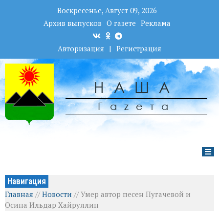
Воскресенье, Август 09, 2026
Архив выпусков
О газете
Реклама
Авторизация
|
Регистрация
НАША
Гаzета
Навигация
Главная
//
Новости
//
Умер автор песен Пугачевой и
Осина Ильдар Хайруллин