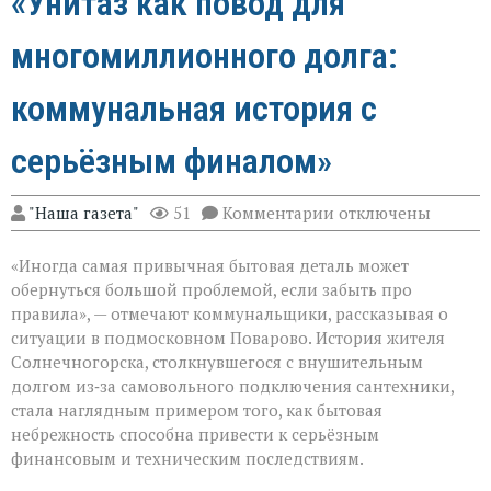
«Унитаз как повод для
многомиллионного долга:
коммунальная история с
серьёзным финалом»
к
"Наша газета"
51
Комментарии
отключены
записи
«Унитаз
«Иногда самая привычная бытовая деталь может
как
повод
обернуться большой проблемой, если забыть про
для
правила», — отмечают коммунальщики, рассказывая о
многомиллионног
ситуации в подмосковном Поварово. История жителя
долга:
коммунальная
Солнечногорска, столкнувшегося с внушительным
история
долгом из‑за самовольного подключения сантехники,
с
стала наглядным примером того, как бытовая
серьёзным
небрежность способна привести к серьёзным
финалом»
финансовым и техническим последствиям.