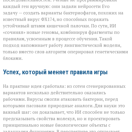
каждый ген вручную: они задали нейросети Evo
задачу — создать варианты бактериофагов, похожих на
известный вирус ФХ174, но способных поражать
устойчивый штамм кишечной палочки. По сути, ИИ
«сочинял» новые геномы, комбинируя фрагменты по
правилам, усвоенным в процессе обучения. Такой
подход напоминает работу лингвистической модели,
только вместо слов алгоритм оперировал генетическими
блоками.
Успех, который меняет правила игры
На практике идея сработала: из сотен сгенерированных
вариантов несколько действительно оказались
рабочими. Вирусы смогли атаковать бактерии, перед
которыми пасовали природные аналоги. Для науки это
важный шаг: он доказывает, что ИИ способен не только
предсказывать свойства молекул, но и проектировать
принципиально новые биологические объекты с
заданными функциями. В перспективе это открывает