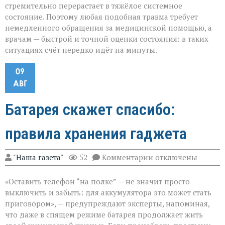
стремительно перерастает в тяжёлое системное
состояние. Поэтому любая подобная травма требует
немедленного обращения за медицинской помощью, а
врачам — быстрой и точной оценки состояния: в таких
ситуациях счёт нередко идёт на минуты.
09
АВГ
Батарея скажет спасибо:
правила хранения гаджета
к
"Наша газета"
52
Комментарии
отключены
записи
Батарея
«Оставить телефон “на полке” — не значит просто
скажет
спасибо:
выключить и забыть: для аккумулятора это может стать
правила
приговором», — предупреждают эксперты, напоминая,
хранения
что даже в спящем режиме батарея продолжает жить
гаджета