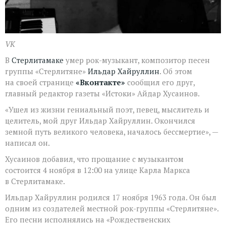
VK
В
Стерлитамаке
умер рок-музыкант, композитор песен
группы «Стерлитяне»
Ильдар Хайруллин
. Об этом
на своей странице
«Вконтакте»
сообщил его друг,
главный редактор газеты «Истоки» Айдар Хусаинов.
«Ушел из жизни гениальный поэт, певец, мыслитель и
целитель, мой друг Ильдар Хайруллин. Окончился
земной путь великого человека, началось бессмертие», —
написал он.
Хусаинов добавил, что прощание с музыкантом
состоится 4 ноября в 12:00 на улице Карла Маркса
в Стерлитамаке.
Ильдар Хайруллин родился 17 ноября 1963 года. Он был
одним из создателей местной рок-группы «Стерлитяне».
Его песни исполнялись на «Рождественских