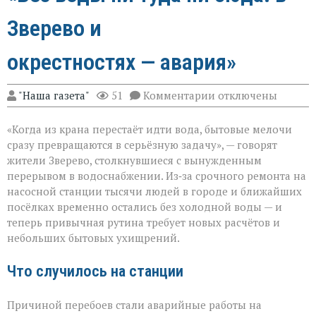
Зверево и
окрестностях — авария»
к
"Наша газета"
51
Комментарии
отключены
записи
«Без
«Когда из крана перестаёт идти вода, бытовые мелочи
воды
ни
сразу превращаются в серьёзную задачу», — говорят
туда
жители Зверево, столкнувшиеся с вынужденным
ни
перерывом в водоснабжении. Из‑за срочного ремонта на
сюда:
в
насосной станции тысячи людей в городе и ближайших
Зверево
посёлках временно остались без холодной воды — и
и
теперь привычная рутина требует новых расчётов и
окрестностях — ава
небольших бытовых ухищрений.
Что случилось на станции
Причиной перебоев стали аварийные работы на