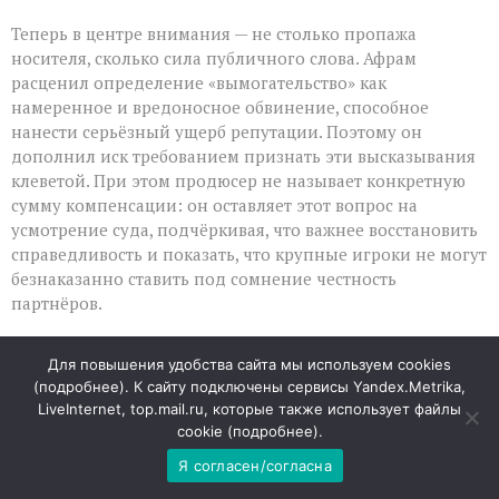
Теперь в центре внимания — не столько пропажа
носителя, сколько сила публичного слова. Афрам
расценил определение «вымогательство» как
намеренное и вредоносное обвинение, способное
нанести серьёзный ущерб репутации. Поэтому он
дополнил иск требованием признать эти высказывания
клеветой. При этом продюсер не называет конкретную
сумму компенсации: он оставляет этот вопрос на
усмотрение суда, подчёркивая, что важнее восстановить
справедливость и показать, что крупные игроки не могут
безнаказанно ставить под сомнение честность
партнёров.
Проект мечты под ударом
Для повышения удобства сайта мы используем cookies
(
подробнее
). К сайту подключены сервисы Yandex.Metrika,
Fortitude — не рядовой проект, а семилетняя работа, в
LiveInternet, top.mail.ru, которые также использует файлы
которую вложены не только финансы, но и личные
cookie (
подробнее
).
амбиции команды. В центре сюжета — шпион времён
Я согласен/согласна
Второй мировой войны, чья история вдохновила образ