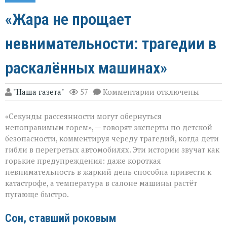
«Жара не прощает
невнимательности: трагедии в
раскалённых машинах»
к
"Наша газета"
57
Комментарии
отключены
записи
«Жара
«Секунды рассеянности могут обернуться
не
прощает
непоправимым горем», — говорят эксперты по детской
невнимательности
безопасности, комментируя череду трагедий, когда дети
трагедии
гибли в перегретых автомобилях. Эти истории звучат как
в
раскалённых
горькие предупреждения: даже короткая
машинах»
невнимательность в жаркий день способна привести к
катастрофе, а температура в салоне машины растёт
пугающе быстро.
Сон, ставший роковым