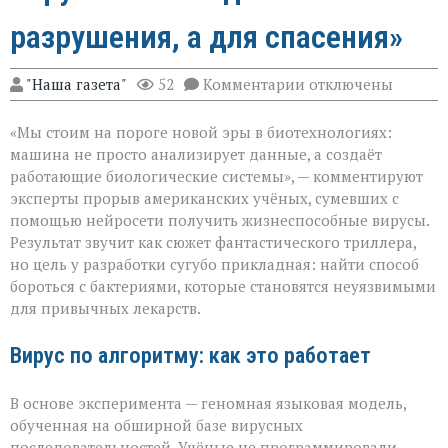
разрушения, а для спасения»
к
"Наша газета"
52
Комментарии
отключены
записи
«ИИ
«Мы стоим на пороге новой эры в биотехнологиях:
научился
писать
машина не просто анализирует данные, а создаёт
вирусы — но
работающие биологические системы», — комментируют
не
эксперты прорыв американских учёных, сумевших с
для
разрушения,
помощью нейросети получить жизнеспособные вирусы.
а
Результат звучит как сюжет фантастического триллера,
для
но цель у разработки сугубо прикладная: найти способ
спасения»
бороться с бактериями, которые становятся неуязвимыми
для привычных лекарств.
Вирус по алгоритму: как это работает
В основе эксперимента — геномная языковая модель,
обученная на обширной базе вирусных
последовательностей. Учёные не программировали