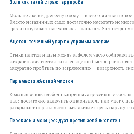
чистоты
Зола как тихий страж гардероба
Моль не любит древесную золу — и это отличная новост
Вместо магазинных саше достаточно насыпать немного
среда отпугивает насекомых, а ткань остаётся нетронут
Ацетон: точечный удар по упрямым следам
Стыки плитки и швы между кафелем часто собирают въев
жидкость для снятия лака: её ацетон быстро растворяет
аккуратно пройтись по загрязнению — поверхность сно
Пар вместо жёсткой чистки
Кожаная обивка мебели капризна: агрессивные составы 
пар: достаточно включить отпариватель или утюг с пар
раскрывает поры и мягко выталкивает грязь наружу, со
Перекись и моющее: дуэт против зелёных пятен
Трава оставляет на ткани упрямые следы, которые не 