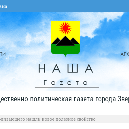
ама
ТИ
АР
НАША
Гаzета
ественно-политическая газета города Зве
оливающего нашли новое полезное свойство