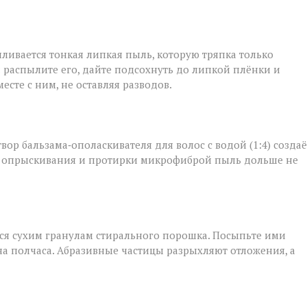
ливается тонкая липкая пыль, которую тряпка только
: распылите его, дайте подсохнуть до липкой плёнки и
сте с ним, не оставляя разводов.
твор бальзама‑ополаскивателя для волос с водой (1:4) создаё
ле опрыскивания и протирки микрофиброй пыль дольше не
тся сухим гранулам стирального порошка. Посыпьте ими
на полчаса. Абразивные частицы разрыхляют отложения, а