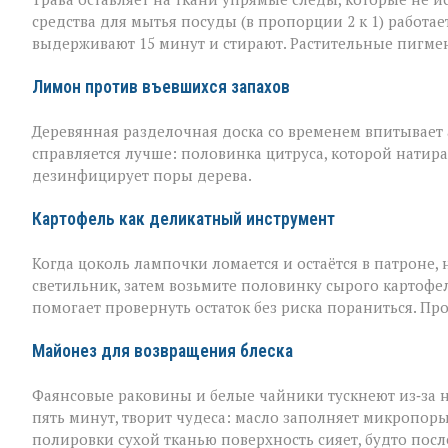
средства для мытья посуды (в пропорции 2 к 1) работае
выдерживают 15 минут и стирают. Растительные пигме
Лимон против въевшихся запахов
Деревянная разделочная доска со временем впитывает а
справляется лучше: половинка цитруса, которой натира
дезинфицирует поры дерева.
Картофель как деликатный инструмент
Когда цоколь лампочки ломается и остаётся в патроне, н
светильник, затем возьмите половинку сырого картофел
помогает провернуть остаток без риска пораниться. Пр
Майонез для возвращения блеска
Фаянсовые раковины и белые чайники тускнеют из‑за 
пять минут, творит чудеса: масло заполняет микропоры, 
полировки сухой тканью поверхность сияет, будто пос