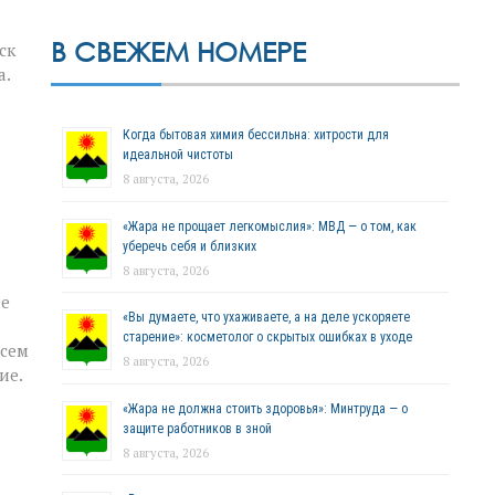
В СВЕЖЕМ НОМЕРЕ
ск
а.
Когда бытовая химия бессильна: хитрости для
идеальной чистоты
8 августа, 2026
«Жара не прощает легкомыслия»: МВД — о том, как
уберечь себя и близких
8 августа, 2026
ие
«Вы думаете, что ухаживаете, а на деле ускоряете
старение»: косметолог о скрытых ошибках в уходе
всем
8 августа, 2026
ие.
«Жара не должна стоить здоровья»: Минтруда — о
защите работников в зной
8 августа, 2026