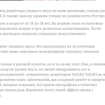
ь рецепторы сладкого вкуса во всем организме, снижая ри
й. К такому выводу пришли ученые из университета Рутгерс
 в возрасте от 18 до 58 лет. На первом этапе испытуемые
проксена натрия в трех различных концентрациях. После
 растворов сахарозы, сукралозы (искусственного
тие сладкого вкуса. Это происходило из-за угнетения
ество также замедляло молекулярную передачу сигналов
олько в ротовой полости, но и по всему телу. Они, в отлич
сахар на уровне вкуса, но умеют обнаруживать его и
сследователей, «отключение» рецепторов TAS1R2-TAS1R3 во 
развития таких заболеваний, как сахарный диабет и ожирен
, которые показали, что прием ибупрофена в таблетках
 видов рака. Вероятнее всего, такой эффект связан с
.