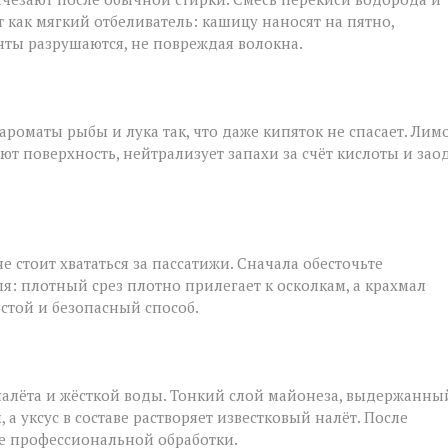
т как мягкий отбеливатель: кашицу наносят на пятно,
нты разрушаются, не повреждая волокна.
роматы рыбы и лука так, что даже кипяток не спасает. Лим
ют поверхность, нейтрализует запахи за счёт кислоты и зао
е стоит хвататься за пассатижи. Сначала обесточьте
я: плотный срез плотно прилегает к осколкам, а крахмал
остой и безопасный способ.
налёта и жёсткой воды. Тонкий слой майонеза, выдержанны
а уксус в составе растворяет известковый налёт. После
ле профессиональной обработки.