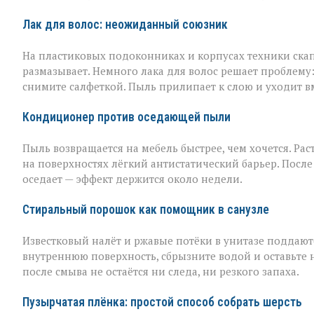
Лак для волос: неожиданный союзник
На пластиковых подоконниках и корпусах техники скап
размазывает. Немного лака для волос решает проблему
снимите салфеткой. Пыль прилипает к слою и уходит вме
Кондиционер против оседающей пыли
Пыль возвращается на мебель быстрее, чем хочется. Рас
на поверхностях лёгкий антистатический барьер. Пос
оседает — эффект держится около недели.
Стиральный порошок как помощник в санузле
Известковый налёт и ржавые потёки в унитазе поддаю
внутреннюю поверхность, сбрызните водой и оставьте 
после смыва не остаётся ни следа, ни резкого запаха.
Пузырчатая плёнка: простой способ собрать шерсть