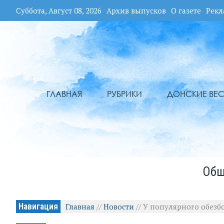
Суббота, Август 08, 2026
Архив выпусков
О газете
Рекл
ГЛАВНАЯ
РУБРИКИ
ДОНСКИЕ ВЕС
Общ
Навигация
Главная
//
Новости
//
У популярного обезб