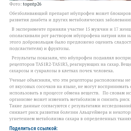
Фото:
topntp26
Обезболивающий препарат ибупрофен может блокироват
развития диабета и других метаболических заболевани
В эксперименте приняли участие 15 мужчин и 17 женщин
ополаскивали рот раствором ибупрофена натрия или на
этого добровольцам было предложено оценить сладость
подсластителя) и фруктозы.
Результаты показали, что ибупрофен подавлял восприя
рецепторов TAS1R2-TAS1R3, реагирующих на сахар. Вещ
сахарозы и сукралозы в клетках почек человека.
Ученые объяснили, что эти рецепторы расположены не т
от вкусовых сосочков на языке, не могут воспринимать 
использовать в процессе обмена веществ. По словам и
организме может изменить метаболизм и снизить риск 
Такие данные согласуются с результатами исследований
снижает риск развития болезни Альцгеймера и некоторых
угнетением метаболизма сахара в определенных тканях
Поделиться ссылкой: