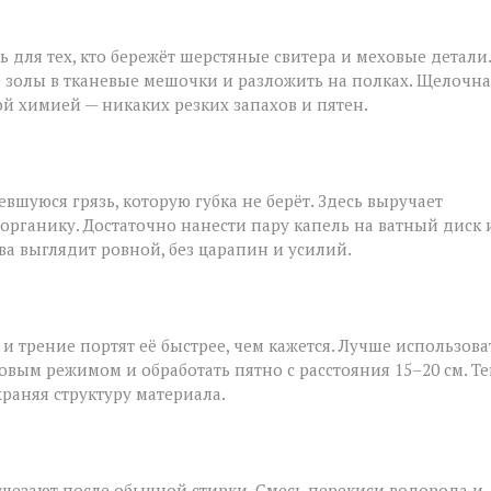
ь для тех, кто бережёт шерстяные свитера и меховые детали.
 золы в тканевые мешочки и разложить на полках. Щелочна
ой химией — никаких резких запахов и пятен.
шуюся грязь, которую губка не берёт. Здесь выручает
 органику. Достаточно нанести пару капель на ватный диск 
ва выглядит ровной, без царапин и усилий.
и трение портят её быстрее, чем кажется. Лучше использова
овым режимом и обработать пятно с расстояния 15–20 см. Т
храняя структуру материала.
исчезают после обычной стирки. Смесь перекиси водорода и