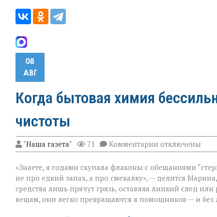
08
АВГ
Когда бытовая химия бессильн
чистоты
к
"Наша газета"
71
Комментарии
отключены
записи
Когда
«Знаете, я годами скупала флаконы с обещаниями “стер
бытовая
химия
не про едкий запах, а про смекалку», — делится Марина
бессильна:
средства лишь прячут грязь, оставляя липкий след или
хитрости
вещам, они легко превращаются в помощников — и без 
для
идеальной