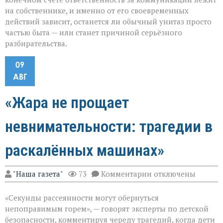
на собственнике, и именно от его своевременных
действий зависит, останется ли обычный унитаз просто
частью быта — или станет причиной серьёзного
разбирательства.
09
АВГ
«Жара не прощает
невнимательности: трагедии в
раскалённых машинах»
к
"Наша газета"
73
Комментарии
отключены
записи
«Жара
«Секунды рассеянности могут обернуться
не
прощает
непоправимым горем», — говорят эксперты по детской
невнимательности
безопасности, комментируя череду трагедий, когда дети