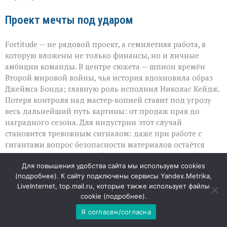
Проект мечты под ударом
Fortitude — не рядовой проект, а семилетняя работа, в
которую вложены не только финансы, но и личные
амбиции команды. В центре сюжета — шпион времён
Второй мировой войны, чья история вдохновила образ
Джеймса Бонда; главную роль исполнил Николас Кейдж.
Потеря контроля над мастер‑копией ставит под угрозу
весь дальнейший путь картины: от продаж прав до
наградного сезона. Для индустрии этот случай
становится тревожным сигналом: даже при работе с
гигантами вопрос безопасности материалов остаётся
критически важным, а публичная риторика способна
Для повышения удобства сайта мы используем cookies
ранить не меньше, чем юридические просчёты.
(
подробнее
). К сайту подключены сервисы Yandex.Metrika,
LiveInternet, top.mail.ru, которые также использует файлы
09
cookie (
подробнее
).
АВГ
Я согласен/согласна