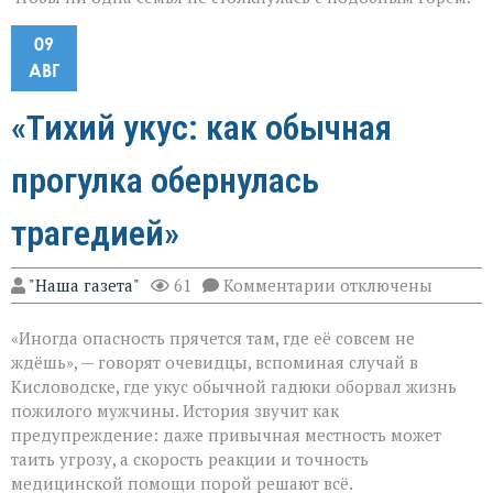
09
АВГ
«Тихий укус: как обычная
прогулка обернулась
трагедией»
к
"Наша газета"
61
Комментарии
отключены
записи
«Тихий
«Иногда опасность прячется там, где её совсем не
укус:
как
ждёшь», — говорят очевидцы, вспоминая случай в
обычная
Кисловодске, где укус обычной гадюки оборвал жизнь
прогулка
пожилого мужчины. История звучит как
обернулась
трагедией»
предупреждение: даже привычная местность может
таить угрозу, а скорость реакции и точность
медицинской помощи порой решают всё.