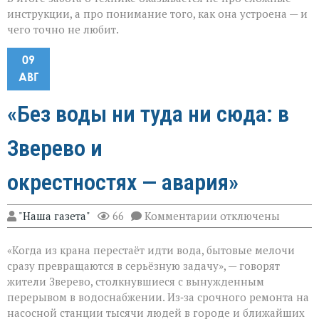
инструкции, а про понимание того, как она устроена — и
чего точно не любит.
09
АВГ
«Без воды ни туда ни сюда: в
Зверево и
окрестностях — авария»
к
"Наша газета"
66
Комментарии
отключены
записи
«Без
«Когда из крана перестаёт идти вода, бытовые мелочи
воды
ни
сразу превращаются в серьёзную задачу», — говорят
туда
жители Зверево, столкнувшиеся с вынужденным
ни
перерывом в водоснабжении. Из‑за срочного ремонта на
сюда:
в
насосной станции тысячи людей в городе и ближайших