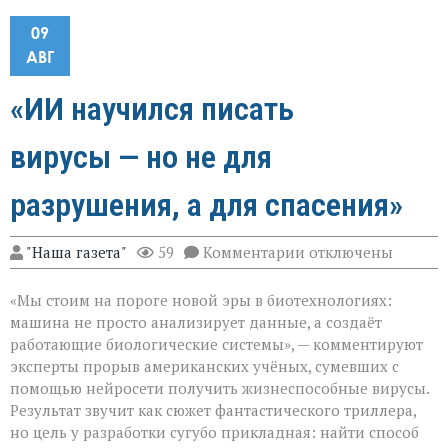
09
АВГ
«ИИ научился писать
вирусы — но не для
разрушения, а для спасения»
к
"Наша газета"
59
Комментарии
отключены
записи
«ИИ
«Мы стоим на пороге новой эры в биотехнологиях:
научился
писать
машина не просто анализирует данные, а создаёт
вирусы — но
работающие биологические системы», — комментируют
не
эксперты прорыв американских учёных, сумевших с
для
разрушения,
помощью нейросети получить жизнеспособные вирусы.
а
Результат звучит как сюжет фантастического триллера,
для
но цель у разработки сугубо прикладная: найти способ
спасения»