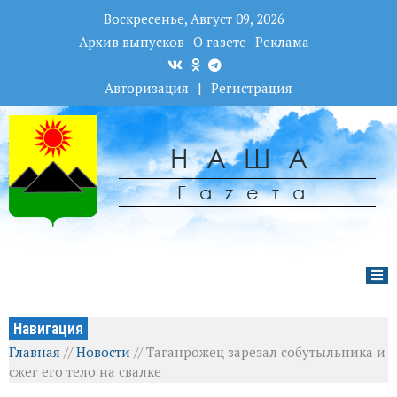
Воскресенье, Август 09, 2026
Архив выпусков
О газете
Реклама
Авторизация
|
Регистрация
НАША
Гаzета
Навигация
Главная
//
Новости
//
Таганрожец зарезал собутыльника и
сжег его тело на свалке