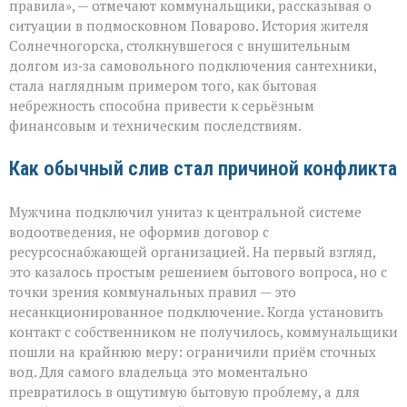
правила», — отмечают коммунальщики, рассказывая о
многомиллионног
ситуации в подмосковном Поварово. История жителя
долга:
коммунальная
Солнечногорска, столкнувшегося с внушительным
история
долгом из‑за самовольного подключения сантехники,
с
стала наглядным примером того, как бытовая
серьёзным
небрежность способна привести к серьёзным
финалом»
финансовым и техническим последствиям.
Как обычный слив стал причиной конфликта
Мужчина подключил унитаз к центральной системе
водоотведения, не оформив договор с
ресурсоснабжающей организацией. На первый взгляд,
это казалось простым решением бытового вопроса, но с
точки зрения коммунальных правил — это
несанкционированное подключение. Когда установить
контакт с собственником не получилось, коммунальщики
пошли на крайнюю меру: ограничили приём сточных
вод. Для самого владельца это моментально
превратилось в ощутимую бытовую проблему, а для