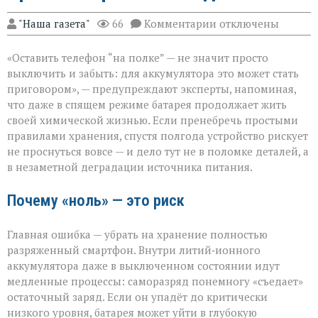
к
"Наша газета"
66
Комментарии
отключены
записи
Батарея
«Оставить телефон “на полке” — не значит просто
скажет
спасибо:
выключить и забыть: для аккумулятора это может стать
правила
приговором», — предупреждают эксперты, напоминая,
хранения
что даже в спящем режиме батарея продолжает жить
гаджета
своей химической жизнью. Если пренебречь простыми
правилами хранения, спустя полгода устройство рискует
не проснуться вовсе — и дело тут не в поломке деталей, а
в незаметной деградации источника питания.
Почему «ноль» — это риск
Главная ошибка — убрать на хранение полностью
разряженный смартфон. Внутри литий‑ионного
аккумулятора даже в выключенном состоянии идут
медленные процессы: саморазряд понемногу «съедает»
остаточный заряд. Если он упадёт до критически
низкого уровня, батарея может уйти в глубокую