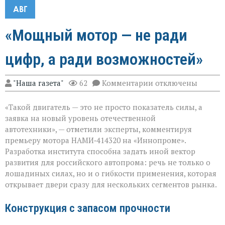
АВГ
«Мощный мотор — не ради
цифр, а ради возможностей»
к
"Наша газета"
62
Комментарии
отключены
записи
«Мощный
«Такой двигатель — это не просто показатель силы, а
мотор — не
ради
заявка на новый уровень отечественной
цифр,
автотехники», — отметили эксперты, комментируя
а
премьеру мотора НАМИ‑414320 на «Иннопроме».
ради
возможностей»
Разработка института способна задать иной вектор
развития для российского автопрома: речь не только о
лошадиных силах, но и о гибкости применения, которая
открывает двери сразу для нескольких сегментов рынка.
Конструкция с запасом прочности