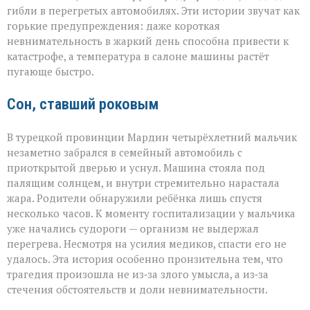
трагедии
гибли в перегретых автомобилях. Эти истории звучат как
в
раскалённых
горькие предупреждения: даже короткая
машинах»
невнимательность в жаркий день способна привести к
катастрофе, а температура в салоне машины растёт
пугающе быстро.
Сон, ставший роковым
В турецкой провинции Мардин четырёхлетний мальчик
незаметно забрался в семейный автомобиль с
приоткрытой дверью и уснул. Машина стояла под
палящим солнцем, и внутри стремительно нарастала
жара. Родители обнаружили ребёнка лишь спустя
несколько часов. К моменту госпитализации у мальчика
уже начались судороги — организм не выдержал
перегрева. Несмотря на усилия медиков, спасти его не
удалось. Эта история особенно пронзительна тем, что
трагедия произошла не из‑за злого умысла, а из‑за
стечения обстоятельств и доли невнимательности.