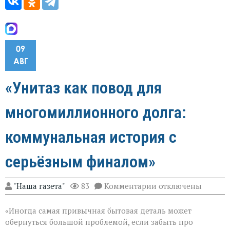
09
АВГ
«Унитаз как повод для
многомиллионного долга:
коммунальная история с
серьёзным финалом»
к
"Наша газета"
83
Комментарии
отключены
записи
«Унитаз
«Иногда самая привычная бытовая деталь может
как
повод
обернуться большой проблемой, если забыть про
для