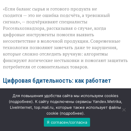
«Когда
«Если баланс сырья и готового продукта не
математика
не
сходится — это не ошибка подсчёта, а тревожный
сходится:
сигнал», — подчёркивают специалисты
как
Россельхознадзора, рассказывая о случае, когда
система
ловит
цифровые инструменты помогли выявить
нарушения
несоответствие в молочной продукции. Современные
в
технологии позволяют замечать даже те нарушения,
молоке»
которые сложно отследить вручную: алгоритмы
фиксируют логические нестыковки и помогают защитить
потребителя от сомнительных товаров.
Цифровая бдительность: как работает
контроль
Для повышения удобства сайта мы используем cookies
(
подробнее
). К сайту подключены сервисы Yandex.Metrika,
На помощь инспекторам пришёл электронный надзор:
LiveInternet, top.mail.ru, которые также использует файлы
аналитические модули системы «Меркурий» в связке с
cookie (
подробнее
).
искусственным интеллектом обрабатывают данные о
Я согласен/согласна
движении сырья и готовой продукции. В этот раз
система обратила внимание на производственный