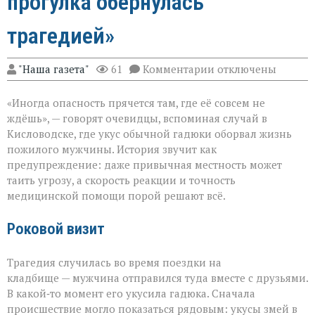
прогулка обернулась
трагедией»
к
"Наша газета"
61
Комментарии
отключены
записи
«Тихий
«Иногда опасность прячется там, где её совсем не
укус:
как
ждёшь», — говорят очевидцы, вспоминая случай в
обычная
Кисловодске, где укус обычной гадюки оборвал жизнь
прогулка
пожилого мужчины. История звучит как
обернулась
трагедией»
предупреждение: даже привычная местность может
таить угрозу, а скорость реакции и точность
медицинской помощи порой решают всё.
Роковой визит
Трагедия случилась во время поездки на
кладбище — мужчина отправился туда вместе с друзьями.
В какой‑то момент его укусила гадюка. Сначала
происшествие могло показаться рядовым: укусы змей в