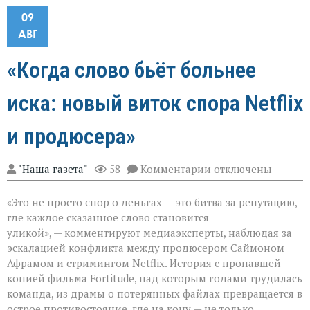
09
АВГ
«Когда слово бьёт больнее
иска: новый виток спора Netflix
и продюсера»
к
"Наша газета"
58
Комментарии
отключены
записи
«Когда
«Это не просто спор о деньгах — это битва за репутацию,
слово
бьёт
где каждое сказанное слово становится
больнее
уликой», — комментируют медиаэксперты, наблюдая за
иска:
эскалацией конфликта между продюсером Саймоном
новый
виток
Афрамом и стримингом Netflix. История с пропавшей
спора
копией фильма Fortitude, над которым годами трудилась
Netflix
команда, из драмы о потерянных файлах превращается в
и
острое противостояние, где на кону — не только
продюсера»