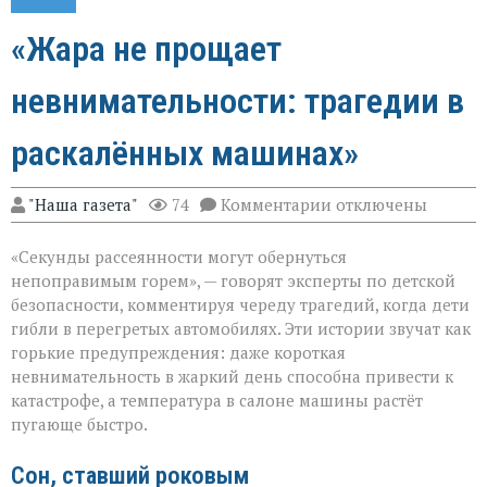
«Жара не прощает
невнимательности: трагедии в
раскалённых машинах»
к
"Наша газета"
74
Комментарии
отключены
записи
«Жара
«Секунды рассеянности могут обернуться
не
прощает
непоправимым горем», — говорят эксперты по детской
невнимательности
безопасности, комментируя череду трагедий, когда дети
трагедии
гибли в перегретых автомобилях. Эти истории звучат как
в
раскалённых
горькие предупреждения: даже короткая
машинах»
невнимательность в жаркий день способна привести к
катастрофе, а температура в салоне машины растёт
пугающе быстро.
Сон, ставший роковым