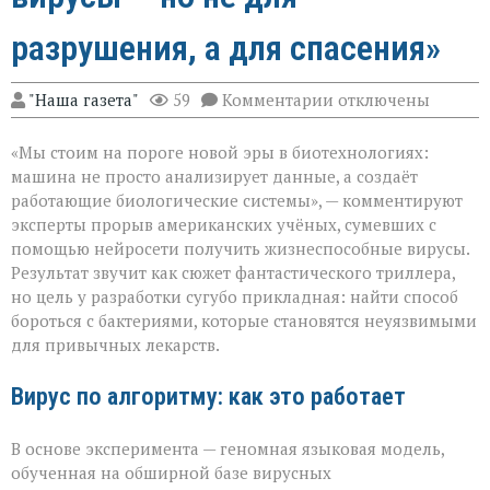
разрушения, а для спасения»
к
"Наша газета"
59
Комментарии
отключены
записи
«ИИ
«Мы стоим на пороге новой эры в биотехнологиях:
научился
писать
машина не просто анализирует данные, а создаёт
вирусы — но
работающие биологические системы», — комментируют
не
эксперты прорыв американских учёных, сумевших с
для
разрушения,
помощью нейросети получить жизнеспособные вирусы.
а
Результат звучит как сюжет фантастического триллера,
для
но цель у разработки сугубо прикладная: найти способ
спасения»
бороться с бактериями, которые становятся неуязвимыми
для привычных лекарств.
Вирус по алгоритму: как это работает
В основе эксперимента — геномная языковая модель,
обученная на обширной базе вирусных