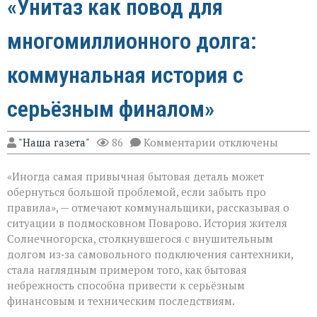
«Унитаз как повод для
многомиллионного долга:
коммунальная история с
серьёзным финалом»
к
"Наша газета"
86
Комментарии
отключены
записи
«Унитаз
«Иногда самая привычная бытовая деталь может
как
повод
обернуться большой проблемой, если забыть про
для
правила», — отмечают коммунальщики, рассказывая о
многомиллионног
ситуации в подмосковном Поварово. История жителя
долга:
коммунальная
Солнечногорска, столкнувшегося с внушительным
история
долгом из‑за самовольного подключения сантехники,
с
стала наглядным примером того, как бытовая
серьёзным
небрежность способна привести к серьёзным
финалом»
финансовым и техническим последствиям.