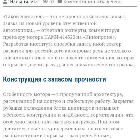
к
"Наша газета"
62
Комментарии
отключены
записи
«Мощный
«Такой двигатель — это не просто показатель силы, а
мотор — не
ради
заявка на новый уровень отечественной
цифр,
автотехники», — отметили эксперты, комментируя
а
премьеру мотора НАМИ‑414320 на «Иннопроме».
ради
возможностей»
Разработка института способна задать иной вектор
развития для российского автопрома: речь не только о
лошадиных силах, но и о гибкости применения, которая
открывает двери сразу для нескольких сегментов рынка.
Конструкция с запасом прочности
Особенность мотора — в продуманной архитектуре,
рассчитанной на долгую и стабильную работу. Закрытая
рубашка охлаждения блока цилиндров повышает
жёсткость конструкции и надёжность герметизации, что
особенно важно при высоких нагрузках. При этом
двигатель остаётся универсальным: он совместим с
разными типами впрыска — распределённым,