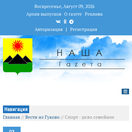
Воскресенье, Август 09, 2026
Архив выпусков
О газете
Реклама
Авторизация
|
Регистрация
НАША
Гаzета
Навигация
Главная
//
Вести из Гуково
//
Спорт - дело семейное
03