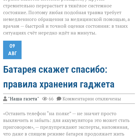
стремительно перерастает в тяжёлое системное
состояние. Поэтому любая подобная травма требует
немедленного обращения за медицинской помощью, а
врачам — быстрой и точной оценки состояния: в таких
ситуациях счёт нередко идёт на минуты.
09
АВГ
Батарея скажет спасибо:
правила хранения гаджета
к
"Наша газета"
66
Комментарии
отключены
записи
Батарея
«Оставить телефон “на полке” — не значит просто
скажет
спасибо:
выключить и забыть: для аккумулятора это может стать
правила
приговором», — предупреждают эксперты, напоминая,
хранения
что даже в спящем режиме батарея продолжает жить
гаджета