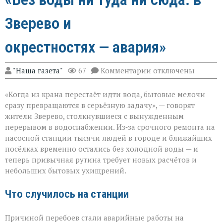
Зверево и
окрестностях — авария»
к
"Наша газета"
67
Комментарии
отключены
записи
«Без
«Когда из крана перестаёт идти вода, бытовые мелочи
воды
ни
сразу превращаются в серьёзную задачу», — говорят
туда
жители Зверево, столкнувшиеся с вынужденным
ни
перерывом в водоснабжении. Из‑за срочного ремонта на
сюда:
в
насосной станции тысячи людей в городе и ближайших
Зверево
посёлках временно остались без холодной воды — и
и
теперь привычная рутина требует новых расчётов и
окрестностях — ава
небольших бытовых ухищрений.
Что случилось на станции
Причиной перебоев стали аварийные работы на