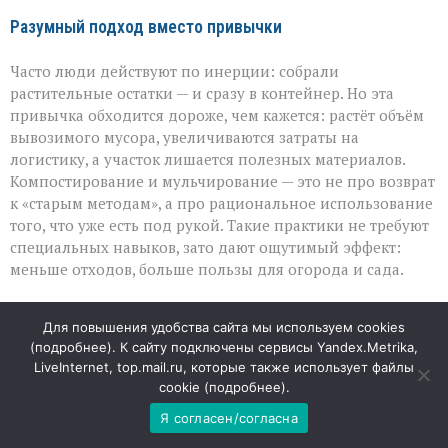
Разумный подход вместо привычки
Часто люди действуют по инерции: собрали
растительные остатки — и сразу в контейнер. Но эта
привычка обходится дороже, чем кажется: растёт объём
вывозимого мусора, увеличиваются затраты на
логистику, а участок лишается полезных материалов.
Компостирование и мульчирование — это не про возврат
к «старым методам», а про рациональное использование
того, что уже есть под рукой. Такие практики не требуют
специальных навыков, зато дают ощутимый эффект:
меньше отходов, больше пользы для огорода и сада.
В «ЭкоЦентре» подчёркивают: превращение
Для повышения удобства сайта мы используем cookies
растительных остатков в ресурс — это не дополнительная
(
подробнее
). К сайту подключены сервисы Yandex.Metrika,
нагрузка, а способ сделать быт экологичнее и выгоднее.
LiveInternet, top.mail.ru, которые также использует файлы
И чем раньше эта привычка станет нормой, тем заметнее
cookie (
подробнее
).
будет результат — и для отдельного участка, и для
Я согласен/согласна
окружающей среды в целом.