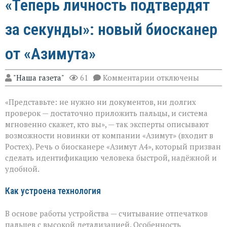
«Теперь личность подтвердят
за секунды»: новый биосканер
от «Азимута»
к
"Наша газета"
61
Комментарии
отключены
записи
«Теперь
«Представьте: не нужно ни документов, ни долгих
личность
подтвердят
проверок — достаточно приложить пальцы, и система
за
мгновенно скажет, кто вы», — так эксперты описывают
секунды»:
возможности новинки от компании «Азимут» (входит в
новый
биосканер
Ростех). Речь о биосканере «Азимут А4», который призван
от
сделать идентификацию человека быстрой, надёжной и
«Азимута»
удобной.
Как устроена технология
В основе работы устройства — считывание отпечатков
пальцев с высокой детализацией. Особенность