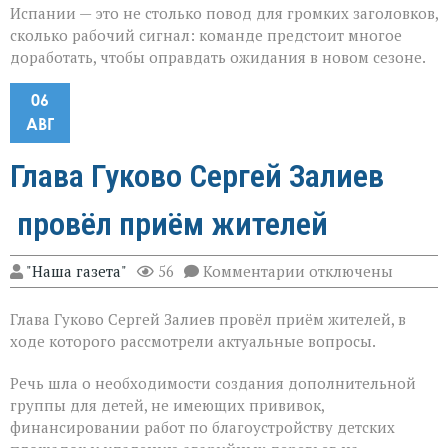
Испании — это не столько повод для громких заголовков,
сколько рабочий сигнал: команде предстоит многое
доработать, чтобы оправдать ожидания в новом сезоне.
06
АВГ
Глава Гуково Сергей Залиев
провёл приём жителей
к
"Наша газета"
56
Комментарии
отключены
записи
Глава
Глава Гуково Сергей Залиев провёл приём жителей, в
Гуково
Сергей
ходе которого рассмотрели актуальные вопросы.
Залиев
провёл
Речь шла о необходимости создания дополнительной
приём
группы для детей, не имеющих прививок,
жителей
финансировании работ по благоустройству детских