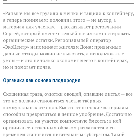
записи
От
«Раньше мы всё грузили в мешки и тащили к контейнеру,
мусора
к
а теперь понимаем: половина этого — не мусор, а
пользе:
материал для участка», — рассказывает ростовчанин
как
Сергей, который вместе с семьёй начал компостировать
превратить
отходы
органические остатки. Региональный оператор
в
«ЭкоЦентр» напоминает жителям Дона: привычные
ресурс
дачные отходы можно не вывозить, а использовать с
умом — и это не только экономит место в контейнерах,
но и помогает почве.
Органика как основа плодородия
Скошенная трава, очистки овощей, опавшие листья — всё
это не должно становиться частью твёрдых
коммунальных отходов. Вместо этого такие материалы
способны превратиться в ценное удобрение. Достаточно
организовать на участке компостную ёмкость: в ней
органика естественным образом разлагается и со
временем становится питательным субстратом. Такой