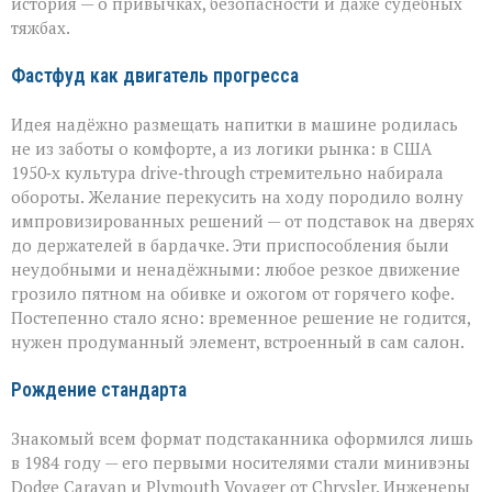
история — о привычках, безопасности и даже судебных
тяжбах.
Фастфуд как двигатель прогресса
Идея надёжно размещать напитки в машине родилась
не из заботы о комфорте, а из логики рынка: в США
1950‑х культура drive‑through стремительно набирала
обороты. Желание перекусить на ходу породило волну
импровизированных решений — от подставок на дверях
до держателей в бардачке. Эти приспособления были
неудобными и ненадёжными: любое резкое движение
грозило пятном на обивке и ожогом от горячего кофе.
Постепенно стало ясно: временное решение не годится,
нужен продуманный элемент, встроенный в сам салон.
Рождение стандарта
Знакомый всем формат подстаканника оформился лишь
в 1984 году — его первыми носителями стали минивэны
Dodge Caravan и Plymouth Voyager от Chrysler. Инженеры