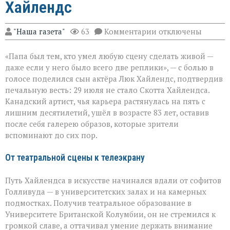
Хайлендс
к
"Наша газета"
63
Комментарии
отключены
записи
«Он
«Папа был тем, кто умел любую сцену сделать живой —
умел
делать
даже если у него было всего две реплики», — с болью в
второстепенное
голосе поделился сын актёра Люк Хайлендс, подтвердив
незабываемым»:
печальную весть: 29 июля не стало Скотта Хайлендса.
ушёл
Скотт
Канадский артист, чья карьера растянулась на пять с
Хайлендс
лишним десятилетий, ушёл в возрасте 83 лет, оставив
после себя галерею образов, которые зрители
вспоминают до сих пор.
От театральной сцены к телеэкрану
Путь Хайлендса в искусстве начинался вдали от софитов
Голливуда — в университетских залах и на камерных
подмостках. Получив театральное образование в
Университете Британской Колумбии, он не стремился к
громкой славе, а оттачивал умение держать внимание