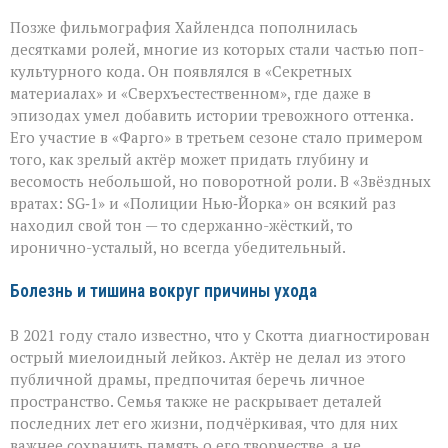
Позже фильмография Хайлендса пополнилась
десятками ролей, многие из которых стали частью поп-
культурного кода. Он появлялся в «Секретных
материалах» и «Сверхъестественном», где даже в
эпизодах умел добавить истории тревожного оттенка.
Его участие в «Фарго» в третьем сезоне стало примером
того, как зрелый актёр может придать глубину и
весомость небольшой, но поворотной роли. В «Звёздных
вратах: SG‑1» и «Полиции Нью‑Йорка» он всякий раз
находил свой тон — то сдержанно-жёсткий, то
иронично-усталый, но всегда убедительный.
Болезнь и тишина вокруг причины ухода
В 2021 году стало известно, что у Скотта диагностирован
острый миелоидный лейкоз. Актёр не делал из этого
публичной драмы, предпочитая беречь личное
пространство. Семья также не раскрывает деталей
последних лет его жизни, подчёркивая, что для них
важнее сохранить память о его творчестве, а не