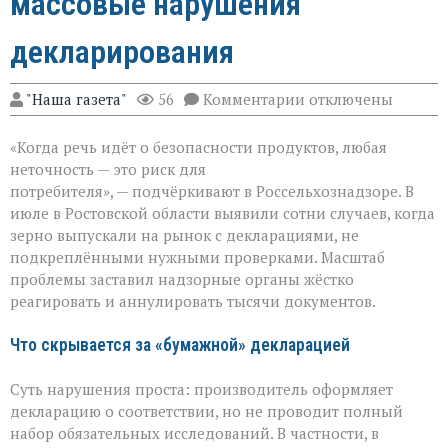
массовые нарушения
декларирования
к
"Наша газета"
56
Комментарии
отключены
записи
Зерно
«Когда речь идёт о безопасности продуктов, любая
под
прицелом:
неточность — это риск для
в
потребителя», — подчёркивают в Россельхознадзоре. В
Ростовской
июле в Ростовской области выявили сотни случаев, когда
области
вскрыли
зерно выпускали на рынок с декларациями, не
массовые
подкреплёнными нужными проверками. Масштаб
нарушения
проблемы заставил надзорные органы жёстко
декларирования
реагировать и аннулировать тысячи документов.
Что скрывается за «бумажной» декларацией
Суть нарушения проста: производитель оформляет
декларацию о соответствии, но не проводит полный
набор обязательных исследований. В частности, в