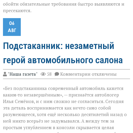
обойти обязательные требования быстро выявляются и
пресекаются.
06
АВГ
Подстаканник: незаметный
герой автомобильного салона
к
"Наша газета"
58
Комментарии
отключены
записи
Подстаканник:
«Без подстаканника современный автомобиль кажется
незаметный
герой
каким‑то незавершённым», — признаётся автоблогер
автомобильного
Илья Семёнов, и с ним сложно не согласиться. Сегодня
салона
эта деталь воспринимается как нечто само собой
разумеющееся, хотя ещё несколько десятилетий назад о
ней никто всерьёз не задумывался. А между тем за
простым углублением в консоли скрывается целая