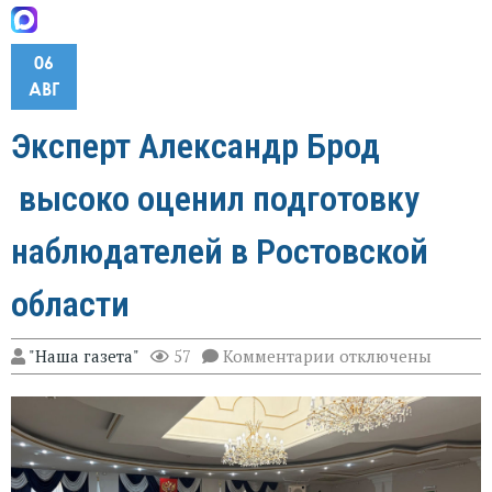
06
АВГ
Эксперт Александр Брод
высоко оценил подготовку
наблюдателей в Ростовской
области
к
"Наша газета"
57
Комментарии
отключены
записи
Эксперт
Александр
Брод
высоко
оценил
подготовку