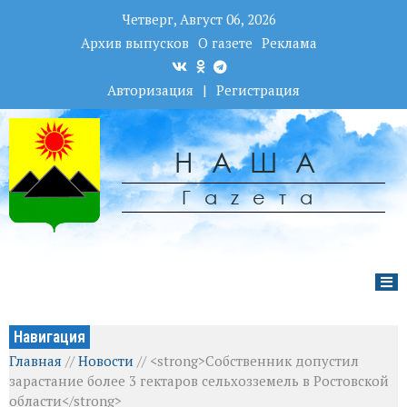
Четверг, Август 06, 2026
Архив выпусков
О газете
Реклама
Авторизация
|
Регистрация
НАША
Гаzета
Навигация
Главная
//
Новости
//
<strong>Собственник допустил
зарастание более 3 гектаров сельхозземель в Ростовской
области</strong>