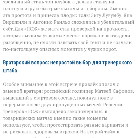
зрелищный стиль топ‑клубов, а делала ставку на
плотную игру и быстрые выходы из обороны. Именно
эта простота и принесла плоды: голы Зиту Лувумбу, Яна
Вирджили и Антонио Раильо сложились в убедительный
счёт. Для «ПСЖ» же матч стал проверкой на прочность,
которая выявила уязвимые места: парижане выглядели
разобщённо, не смогли навязать свой темп и не создали
по-настоящему опасных моментов у чужих ворот.
Вратарский вопрос: непростой выбор для тренерского
штаба
Особое внимание в этой встрече привлёк эпизод с
заменой вратаря: российский голкипер Матвей Сафонов,
вышедший в стартовом составе, покинул поле в
перерыве после двух пропущенных мячей. Решение
тренеров «ПСЖ» выглядело закономерным: в
товарищеских матчах именно такие моменты
используют, чтобы протестировать разные варианты и
не рисковать здоровьем игроков. На второй тайм в