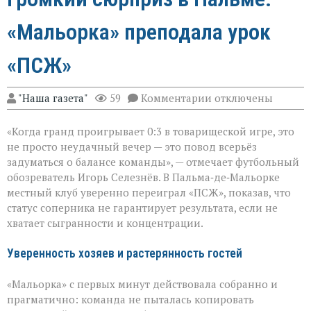
«Мальорка» преподала урок
«ПСЖ»
к
"Наша газета"
59
Комментарии
отключены
записи
Громкий
«Когда гранд проигрывает 0:3 в товарищеской игре, это
сюрприз
в
не просто неудачный вечер — это повод всерьёз
Пальме:
задуматься о балансе команды», — отмечает футбольный
«Мальорка»
обозреватель Игорь Селезнёв. В Пальма‑де‑Мальорке
преподала
урок
местный клуб уверенно переиграл «ПСЖ», показав, что
«ПСЖ»
статус соперника не гарантирует результата, если не
хватает сыгранности и концентрации.
Уверенность хозяев и растерянность гостей
«Мальорка» с первых минут действовала собранно и
прагматично: команда не пыталась копировать