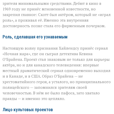
зрителя минимальными средствами. Дебют в кино в
1969 году не принёс мгновенной известности, но
закрепил главное: Скотт был актёром, который не «играл
роль», а проживал её. Именно эта внутренняя
достоверность позже стала его фирменным почерком.
Роль, сделавшая его узнаваемым
Настоящую волну признания Хайлендсу принёс сериал
«Ночная жара», где он сыграл детектива Кевина
О’Брайена. Проект стал знаковым не только для карьеры
актёра, но и для канадского телевидения: впервые
местный драматический сериал одновременно выходил
и в Канаде, и в США. Образ О’Брайена — не
хрестоматийного героя, а усталого, но принципиального
полицейского — запомнился зрителям своей
человечностью. В нём не было пафоса, зато хватало
правды — и именно это цепляло.
Лицо культовых проектов