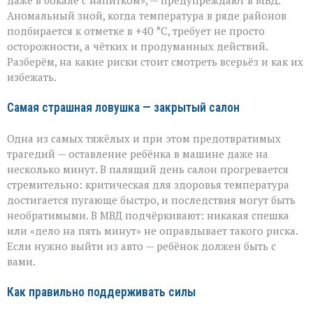
даже в бокале с напитком», — предупреждают в МВД.
МВД — о
Аномальный зной, когда температура в ряде районов
том,
как
подбирается к отметке в +40 °C, требует не просто
уберечь
осторожности, а чётких и продуманных действий.
себя
Разберём, на какие риски стоит смотреть всерьёз и как их
и
избежать.
близких
Самая страшная ловушка — закрытый салон
Одна из самых тяжёлых и при этом предотвратимых
трагедий — оставление ребёнка в машине даже на
несколько минут. В палящий день салон прогревается
стремительно: критическая для здоровья температура
достигается пугающе быстро, и последствия могут быть
необратимыми. В МВД подчёркивают: никакая спешка
или «дело на пять минут» не оправдывает такого риска.
Если нужно выйти из авто — ребёнок должен быть с
вами.
Как правильно поддерживать силы