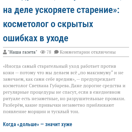
на деле ускоряете старение»:
косметолог о скрытых
ошибках в уходе
к
"Наша газета"
78
Комментарии
отключены
записи
«Вы
«Иногда самый старательный уход работает против
думаете,
что
кожи — потому что мы делаем всё „по максимуму“ и не
ухаживаете,
замечаем, как сами себе вредим», — предупреждает
а
косметолог Светлана Губарева. Даже дорогие средства и
на
деле
регулярные процедуры не спасут, если в ежедневном
ускоряете
ритуале есть незаметные, но разрушительные промахи.
старение»:
Разберём, какие привычки незаметно приближают
косметолог
появление морщин и тусклый тон.
о
скрытых
ошибках
Когда «дольше» — значит хуже
в
уходе