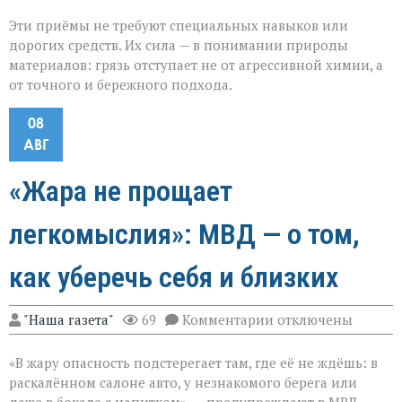
Эти приёмы не требуют специальных навыков или
дорогих средств. Их сила — в понимании природы
материалов: грязь отступает не от агрессивной химии, а
от точного и бережного подхода.
08
АВГ
«Жара не прощает
легкомыслия»: МВД — о том,
как уберечь себя и близких
к
"Наша газета"
69
Комментарии
отключены
записи
«Жара
«В жару опасность подстерегает там, где её не ждёшь: в
не
прощает
раскалённом салоне авто, у незнакомого берега или
легкомыслия»: