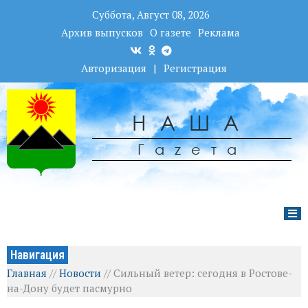
Суббота, Август 08, 2026
Архив выпусков
О газете
Реклама
Авторизация
|
Регистрация
НАША
Гаzета
Навигация
Главная
//
Новости
//
Сильный ветер: сегодня в Ростове-
на-Дону будет пасмурно