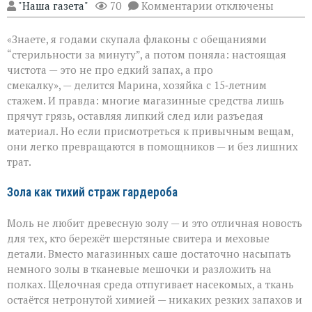
к
"Наша газета"
70
Комментарии
отключены
записи
Когда
«Знаете, я годами скупала флаконы с обещаниями
бытовая
химия
“стерильности за минуту”, а потом поняла: настоящая
бессильна:
чистота — это не про едкий запах, а про
хитрости
смекалку», — делится Марина, хозяйка с 15‑летним
для
идеальной
стажем. И правда: многие магазинные средства лишь
чистоты
прячут грязь, оставляя липкий след или разъедая
материал. Но если присмотреться к привычным вещам,
они легко превращаются в помощников — и без лишних
трат.
Зола как тихий страж гардероба
Моль не любит древесную золу — и это отличная новость
для тех, кто бережёт шерстяные свитера и меховые
детали. Вместо магазинных саше достаточно насыпать
немного золы в тканевые мешочки и разложить на
полках. Щелочная среда отпугивает насекомых, а ткань
остаётся нетронутой химией — никаких резких запахов и