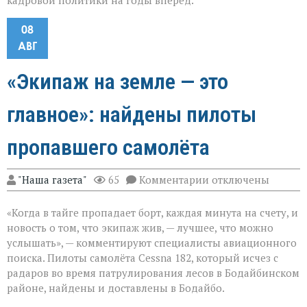
кадровой политики на годы вперёд.
08
АВГ
«Экипаж на земле — это
главное»: найдены пилоты
пропавшего самолёта
к
"Наша газета"
65
Комментарии
отключены
записи
«Экипаж
«Когда в тайге пропадает борт, каждая минута на счету, и
на
земле — это
новость о том, что экипаж жив, — лучшее, что можно
главное»:
услышать», — комментируют специалисты авиационного
найдены
поиска. Пилоты самолёта Cessna 182, который исчез с
пилоты
пропавшего
радаров во время патрулирования лесов в Бодайбинском
самолёта
районе, найдены и доставлены в Бодайбо.