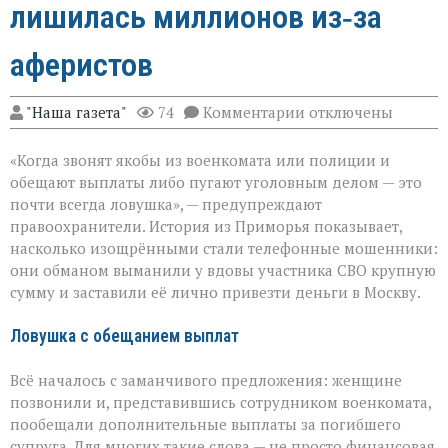
лишилась миллионов из‑за
аферистов
к
"Наша газета"
74
Комментарии
отключены
записи
«Они
«Когда звонят якобы из военкомата или полиции и
сыграли
на
обещают выплаты либо пугают уголовным делом — это
самом
почти всегда ловушка», — предупреждают
больном»:
правоохранители. История из Приморья показывает,
вдова
военного
насколько изощрёнными стали телефонные мошенники:
лишилась
они обманом выманили у вдовы участника СВО крупную
миллионов
сумму и заставили её лично привезти деньги в Москву.
из‑за
аферистов
Ловушка с обещанием выплат
Всё началось с заманчивого предложения: женщине
позвонили и, представившись сотрудником военкомата,
пообещали дополнительные выплаты за погибшего
супруга. Для многих такие слова — не просто финансовая