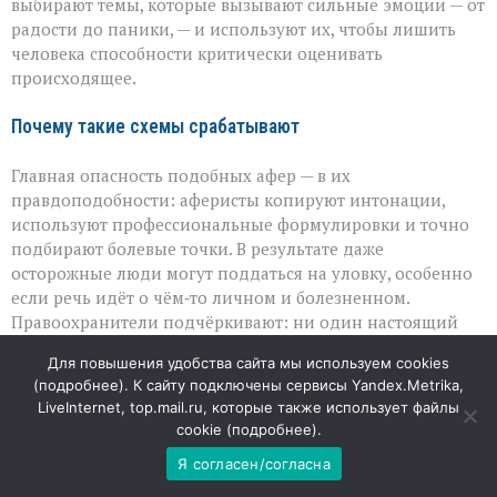
выбирают темы, которые вызывают сильные эмоции — от
радости до паники, — и используют их, чтобы лишить
человека способности критически оценивать
происходящее.
Почему такие схемы срабатывают
Главная опасность подобных афер — в их
правдоподобности: аферисты копируют интонации,
используют профессиональные формулировки и точно
подбирают болевые точки. В результате даже
осторожные люди могут поддаться на уловку, особенно
если речь идёт о чём‑то личном и болезненном.
Правоохранители подчёркивают: ни один настоящий
сотрудник банка, полиции или военкомата не будет
Для повышения удобства сайта мы используем cookies
просить переводить деньги на «безопасные счета» или
(
подробнее
). К сайту подключены сервисы Yandex.Metrika,
передавать наличные курьерам. Если звучит подобное
LiveInternet, top.mail.ru, которые также использует файлы
требование — это однозначный признак обмана.
cookie (
подробнее
).
Я согласен/согласна
08
АВГ