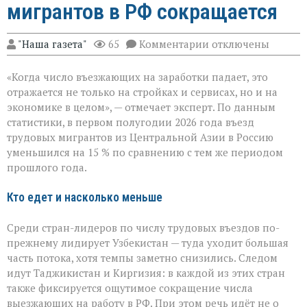
мигрантов в РФ сокращается
к
"Наша газета"
65
Комментарии
отключены
записи
«Рынок
«Когда число въезжающих на заработки падает, это
труда
чувствует
отражается не только на стройках и сервисах, но и на
перемену»:
экономике в целом», — отмечает эксперт. По данным
поток
статистики, в первом полугодии 2026 года въезд
трудовых
мигрантов
трудовых мигрантов из Центральной Азии в Россию
в
уменьшился на 15 % по сравнению с тем же периодом
РФ
прошлого года.
сокращается
Кто едет и насколько меньше
Среди стран-лидеров по числу трудовых въездов по-
прежнему лидирует Узбекистан — туда уходит большая
часть потока, хотя темпы заметно снизились. Следом
идут Таджикистан и Киргизия: в каждой из этих стран
также фиксируется ощутимое сокращение числа
выезжающих на работу в РФ. При этом речь идёт не о