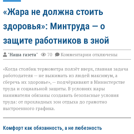
«Жара не должна стоить
здоровья»: Минтруда — о
защите работников в зной
к
"Наша газета"
70
Комментарии
отключены
записи
«Жара
«Когда столбик термометра ползёт вверх, главная задача
не
должна
работодателя — не выжимать из людей максимум, а
стоить
сберечь их здоровье», — подчёркивают в Министерстве
здоровья»:
труда и социальной защиты. В условиях жары
Минтруда — о
защите
наниматели обязаны создавать безопасные условия
работников
труда: от прохладных зон отдыха до грамотно
в
выстроенного графика.
зной
Комфорт как обязанность, а не любезность