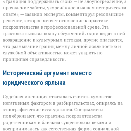
«Традиция поддерживать своих — не злоупотребление, а
не
только
проявление заботы, укоренённое в нашем историческом
опора,
опыте», — заявили эксперты, комментируя резонансное
но
решение, которое меняет отношение к практике
и
пропуск?» — о
покровительства в профессиональной среде. Эта
новом
трактовка вызвала волну обсуждений: одни видят в ней
взгляде
возвращение к культурным истокам, другие опасаются,
на
что размывание границ между личной лояльностью и
кумовство
служебной объективностью может ударить по
принципам справедливости.
Исторический аргумент вместо
юридического ярлыка
Судебная инстанция отказалась считать кумовство
негативным фактором в разбирательствах, опираясь на
этнографические исследования. Специалисты
подчёркивают, что практика покровительства
родственникам и близким существовала веками и
воспринималась как естественная форма социальной