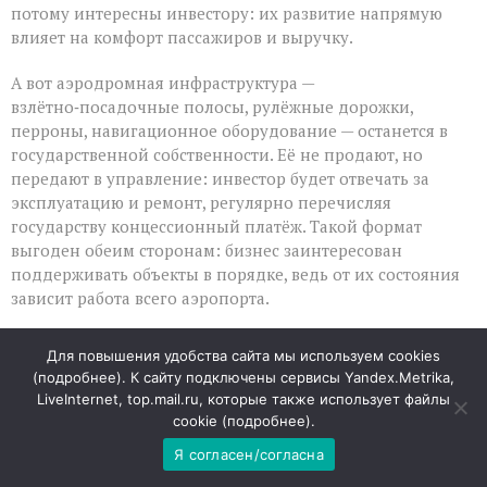
потому интересны инвестору: их развитие напрямую
влияет на комфорт пассажиров и выручку.
А вот аэродромная инфраструктура —
взлётно‑посадочные полосы, рулёжные дорожки,
перроны, навигационное оборудование — останется в
государственной собственности. Её не продают, но
передают в управление: инвестор будет отвечать за
эксплуатацию и ремонт, регулярно перечисляя
государству концессионный платёж. Такой формат
выгоден обеим сторонам: бизнес заинтересован
поддерживать объекты в порядке, ведь от их состояния
зависит работа всего аэропорта.
Зачем это нужно и чего ждать пассажирам
Для повышения удобства сайта мы используем cookies
(
подробнее
). К сайту подключены сервисы Yandex.Metrika,
Частный капитал обычно активнее вкладывается в
LiveInternet, top.mail.ru, которые также использует файлы
обновление и масштабирование: новые сервисы, более
cookie (
подробнее
).
удобные залы, понятная навигация, дополнительные
Я согласен/согласна
опции для путешественников. При этом государство