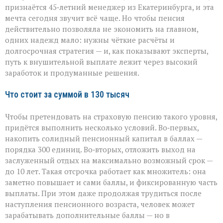
что
признаётся 45‑летний менеджер из Екатеринбурга, и эта
нужно,
мечта сегодня звучит всё чаще. Но чтобы пенсия
чтобы
действительно позволяла не экономить на главном,
получать
130
одних надежд мало: нужны чёткие расчёты и
тысяч
долгосрочная стратегия — и, как показывают эксперты,
рублей
путь к внушительной выплате лежит через высокий
заработок и продуманные решения.
Что стоит за суммой в 130 тысяч
Чтобы претендовать на страховую пенсию такого уровня,
придётся выполнить несколько условий. Во‑первых,
накопить солидный пенсионный капитал в баллах —
порядка 300 единиц. Во‑вторых, отложить выход на
заслуженный отдых на максимально возможный срок —
до 10 лет. Такая отсрочка работает как множитель: она
заметно повышает и сами баллы, и фиксированную часть
выплаты. При этом даже продолжая трудиться после
наступления пенсионного возраста, человек может
зарабатывать дополнительные баллы — но в