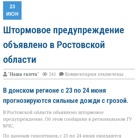
23
ИЮН
Штормовое предупреждение
объявлено в Ростовской
области
к
"Наша газета"
241
Комментарии
отключены
записи
Штормовое
В донском регионе с 23 по 24 июня
предупреждение
объявлено
прогнозируются сильные дожди с грозой.
в
Ростовской
области
В Ростовской области объявлено штормовое
предупреждение. Об этом сообщили в региональном ГУ
МЧС.
По данным синоптиков, с 23 по 24 июня ожидаются