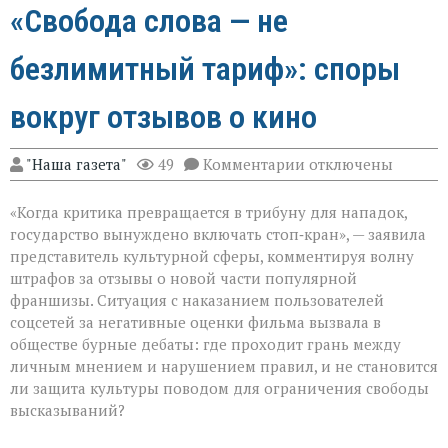
«Свобода слова — не
безлимитный тариф»: споры
вокруг отзывов о кино
к
"Наша газета"
49
Комментарии
отключены
записи
«Свобода
«Когда критика превращается в трибуну для нападок,
слова — не
безлимитный
государство вынуждено включать стоп‑кран», — заявила
тариф»:
представитель культурной сферы, комментируя волну
споры
штрафов за отзывы о новой части популярной
вокруг
отзывов
франшизы. Ситуация с наказанием пользователей
о
соцсетей за негативные оценки фильма вызвала в
кино
обществе бурные дебаты: где проходит грань между
личным мнением и нарушением правил, и не становится
ли защита культуры поводом для ограничения свободы
высказываний?