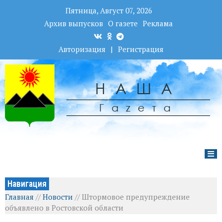
Пятница, Август 07, 2026
Архив выпусков
О газете
Реклама
Авторизация
|
Регистрация
НАША
Гаzета
Навигация
Главная
//
Новости
//
Штормовое предупреждение
объявлено в Ростовской области