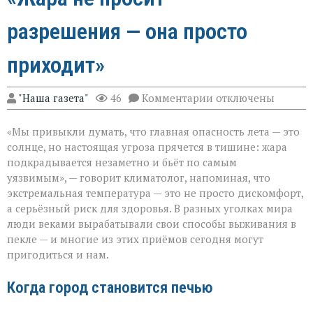
разрешения — она просто
приходит»
к
"Наша газета"
46
Комментарии
отключены
записи
«Жара
«Мы привыкли думать, что главная опасность лета — это
не
просит
солнце, но настоящая угроза прячется в тишине: жара
разрешения — она
подкрадывается незаметно и бьёт по самым
просто
уязвимым», — говорит климатолог, напоминая, что
приходит»
экстремальная температура — это не просто дискомфорт,
а серьёзный риск для здоровья. В разных уголках мира
люди веками вырабатывали свои способы выживания в
пекле — и многие из этих приёмов сегодня могут
пригодиться и нам.
Когда город становится печью