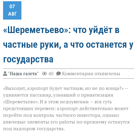
07
АВГ
«Шереметьево»: что уйдёт в
частные руки, а что останется у
государства
к
"Наша газета"
40
Комментарии
отключены
записи
«Шереметьево»:
«Выходит, аэропорт будет частным, но не до конца?» —
что
уйдёт
удивляется пассажир, узнавший о приватизации
в
«Шереметьево». И в этом недоумении — вся суть
частные
предстоящих перемен: аэропорт действительно может
руки,
а
перейти под контроль частного инвестора, однако
что
ключевые элементы его работы по‑прежнему останутся
останется
под надзором государства.
у
государства