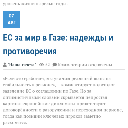
уровень жизни в зрелые годы.
07
АВГ
ЕС за мир в Газе: надежды и
противоречия
к
"Наша газета"
52
Комментарии
отключены
записи
ЕС
«Если это сработает, мы увидим реальный шанс на
за
мир
стабильность в регионе», — комментирует политолог
в
заявление ЕС о соглашении по Газе. Но за
Газе:
оптимистичными словами скрывается непростая
надежды
и
картина: европейские дипломаты приветствуют
противоречия
договорённости о разоружении и переходном периоде,
тогда как позиции ключевых игроков заметно
расходятся.