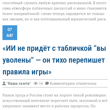
способный сделать любую критику рискованной. В итоге
сама атмосфера публичных дискуссий о кино становится
более напряжённой: слово теперь ощущается не только
как эмоция, но и как потенциальный юридический риск.
07
АВГ
«ИИ не придёт с табличкой “вы
уволены” — он тихо перепишет
правила игры»
к
"Наша газета"
54
Комментарии
отключены
записи
«ИИ
Рынок труда в России стоит на пороге тихой революции:
не
придёт
искусственный интеллект перестаёт быть экзотикой и всё
с
увереннее занимает место в рабочих процессах. По
табличкой