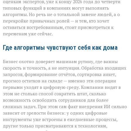
оценкам экспертов, уже к концу 2026 года до четверти
“вы
уволены” — он
типовых функций в компаниях могут выполнять
тихо
алгоритмы. Но речь не о тотальной замене людей, а о
перепишет
перекройке привычных ролей — и тем, кто хочет
правила
оставаться востребованным, стоит присмотреться к
игры»
переменам уже сейчас.
Где алгоритмы чувствуют себя как дома
Бизнес охотно доверяет машинам рутину, где важны
скорость и точность, а не интуиция. Обработка входящих
запросов, формирование отчётов, сортировка анкет,
прогноз остатков на складе — именно эти операции
первыми уходят в цифровую среду. Компании видят в
этом не столько способ сократить штат, сколько
возможность освободить сотрудников для более
сложных задач. При этом сам факт внедрения ИИ сильно
зависит от зрелости бизнеса: у одних цифровые
инструменты уже встроены в ежедневные процессы,
другие только присматриваются к технологиям,