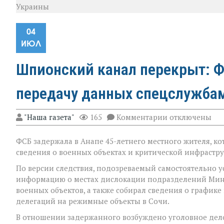
Украины
04
ИЮЛ
Шпионский канал перекрыт: Ф
передачу данных спецслужба
к
"Наша газета"
165
Комментарии
отключены
записи
Шпионский
ФСБ задержала в Анапе 45-летнего местного жителя, к
канал
перекрыт:
сведения о военных объектах и критической инфрастру
ФСБ
задержала
По версии следствия, подозреваемый самостоятельно у
жителя
информацию о местах дислокации подразделений Мино
Анапы
военных объектов, а также собирал сведения о график
за
делегаций на режимные объекты в Сочи.
передачу
данных
В отношении задержанного возбуждено уголовное дел
спецслужбам