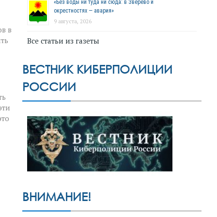
«Без воды ни туда ни сюда: в Зверево и
окрестностях — авария»
9 августа, 2026
в в
ить
Все статьи из газеты
ВЕСТНИК КИБЕРПОЛИЦИИ
РОССИИ
ть
эти
это
ВНИМАНИЕ!