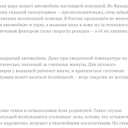
ьная жара делает автомобиль настоящей ловушкой. Во Фран
нии сильной гипертермии — предположительно, отец забы
 отделении неотложной помощи. В России произошёл не мене
 автомобиле и ушла, а мальчик впал в кому из‑за теплового
лючевым фактором стала скорость реакции — а её не хватило
 закрытый автомобиль. Даже при умеренной температуре на
тических значений за считаные минуты. Для детского
ляция у малышей работает иначе, и критическое состояние
итуация может казаться безобидной — ведь снаружи не всегд
енные семьи и невыносимая боль родителей. Такие случаи
итуаций возбуждаются уголовные дела, потому что оставле
ное нарушение, ведущее к тяжелейшим последствиям. Но гла