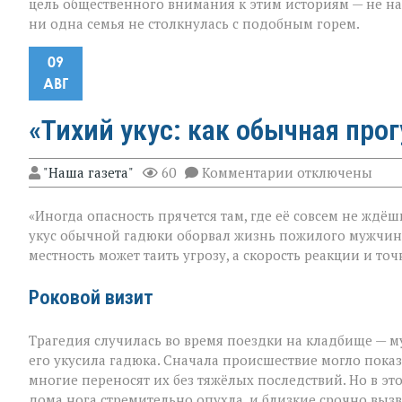
цель общественного внимания к этим историям — не на
ни одна семья не столкнулась с подобным горем.
09
АВГ
«Тихий укус: как обычная про
к
"Наша газета"
60
Комментарии
отключены
записи
«Тихий
«Иногда опасность прячется там, где её совсем не ждёш
укус:
как
укус обычной гадюки оборвал жизнь пожилого мужчин
обычная
местность может таить угрозу, а скорость реакции и т
прогулка
обернулась
трагедией»
Роковой визит
Трагедия случилась во время поездки на кладбище — му
его укусила гадюка. Сначала происшествие могло показа
многие переносят их без тяжёлых последствий. Но в эт
дома нога стремительно опухла, и близкие срочно вызв