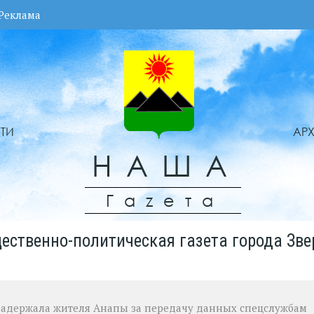
Реклама
ТИ
АР
НАША
Гаzета
ественно-политическая газета города Зве
задержала жителя Анапы за передачу данных спецслужбам