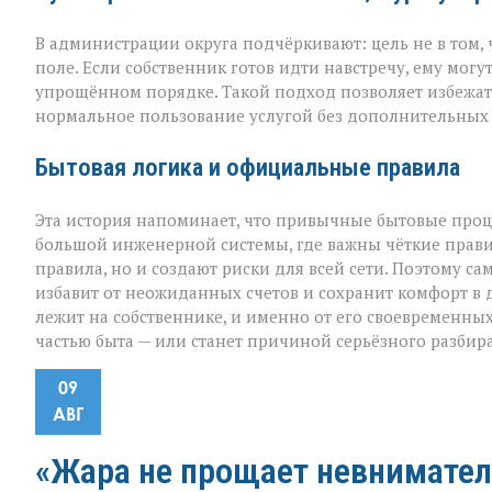
В администрации округа подчёркивают: цель не в том, ч
поле. Если собственник готов идти навстречу, ему мог
упрощённом порядке. Такой подход позволяет избежать
нормальное пользование услугой без дополнительных 
Бытовая логика и официальные правила
Эта история напоминает, что привычные бытовые проце
большой инженерной системы, где важны чёткие прави
правила, но и создают риски для всей сети. Поэтому 
избавит от неожиданных счетов и сохранит комфорт в 
лежит на собственнике, и именно от его своевременных
частью быта — или станет причиной серьёзного разбира
09
АВГ
«Жара не прощает невнимател