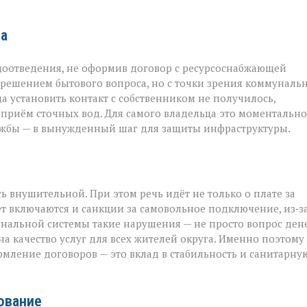
та
доотведения, не оформив договор с ресурсоснабжающей
м решением бытового вопроса, но с точки зрения коммуналь
 установить контакт с собственником не получилось,
риём сточных вод. Для самого владельца это моментально
ужбы — в вынужденный шаг для защиты инфраструктуры.
ь внушительной. При этом речь идёт не только о плате за
ёт включаются и санкции за самовольное подключение, из‑з
унальной системы такие нарушения — не просто вопрос дене
а качество услуг для всех жителей округа. Именно поэтому
рмление договоров — это вклад в стабильность и санитарну
рование