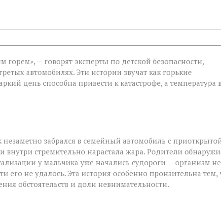
 горем», — говорят эксперты по детской безопасности,
гретых автомобилях. Эти истории звучат как горькие
ти:
ркий день способна привести к катастрофе, а температура 
 незаметно забрался в семейный автомобиль с приоткрыто
 и внутри стремительно нарастала жара. Родители обнаруж
тализации у мальчика уже начались судороги — организм не
и его не удалось. Эта история особенно пронзительна тем, 
чения обстоятельств и доли невнимательности.