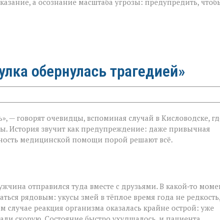
казание, а осознание масштаба угрозы: предупредить, чтоб
гулка обернулась трагедией»
ь», — говорят очевидцы, вспоминая случай в Кисловодске, гд
ы. История звучит как предупреждение: даже привычная
очность медицинской помощи порой решают всё.
жчина отправился туда вместе с друзьями. В какой‑то моме
ться рядовым: укусы змей в тёплое время года не редкость,
ом случае реакция организма оказалась крайне острой: уже
али скорую. Состояние быстро ухудшалось, и пациента