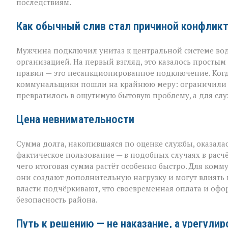
коммунальная
последствиям.
история
с
Как обычный слив стал причиной конфлик
серьёзным
финалом»
Мужчина подключил унитаз к центральной системе во
организацией. На первый взгляд, это казалось просты
правил — это несанкционированное подключение. Когда
коммунальщики пошли на крайнюю меру: ограничили п
превратилось в ощутимую бытовую проблему, а для сл
Цена невнимательности
Сумма долга, накопившаяся по оценке службы, оказалас
фактическое пользование — в подобных случаях в расч
чего итоговая сумма растёт особенно быстро. Для комм
они создают дополнительную нагрузку и могут влиять н
власти подчёркивают, что своевременная оплата и офо
безопасность района.
Путь к решению — не наказание, а урегули