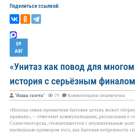
Украины
Поделиться ссылкой:
09
АВГ
«Унитаз как повод для много
история с серьёзным финалом
к
"Наша газета"
79
Комментарии
отключены
записи
«Унитаз
«Иногда самая привычная бытовая деталь может оберну
как
повод
правила», — отмечают коммунальщики, рассказывая о с
для
Солнечногорска, столкнувшегося с внушительным долг
многомиллионн
наглядным примером того, как бытовая небрежность с
долга: