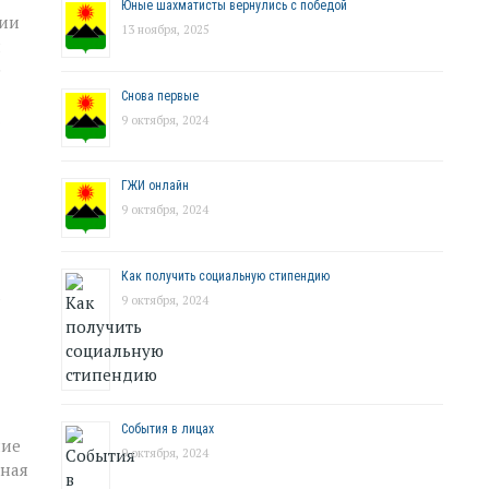
Юные шахматисты вернулись с победой
ции
13 ноября, 2025
л
е
Снова первые
.
9 октября, 2024
ГЖИ онлайн
9 октября, 2024
Как получить социальную стипендию
а
9 октября, 2024
События в лицах
ние
9 октября, 2024
вная