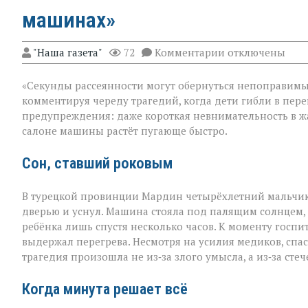
машинах»
к
"Наша газета"
72
Комментарии
отключены
записи
«Жара
«Секунды рассеянности могут обернуться непоправимым
не
прощает
комментируя череду трагедий, когда дети гибли в пере
невнимательнос
предупреждения: даже короткая невнимательность в жа
трагедии
салоне машины растёт пугающе быстро.
в
раскалённых
машинах»
Сон, ставший роковым
В турецкой провинции Мардин четырёхлетний мальчик
дверью и уснул. Машина стояла под палящим солнцем,
ребёнка лишь спустя несколько часов. К моменту госпи
выдержал перегрева. Несмотря на усилия медиков, спаст
трагедия произошла не из‑за злого умысла, а из‑за сте
Когда минута решает всё