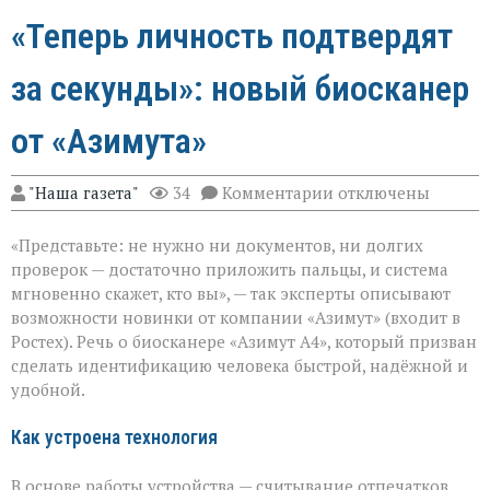
«Теперь личность подтвердят
за секунды»: новый биосканер
от «Азимута»
к
"Наша газета"
34
Комментарии
отключены
записи
«Теперь
«Представьте: не нужно ни документов, ни долгих
личность
подтвердят
проверок — достаточно приложить пальцы, и система
за
мгновенно скажет, кто вы», — так эксперты описывают
секунды»:
возможности новинки от компании «Азимут» (входит в
новый
биосканер
Ростех). Речь о биосканере «Азимут А4», который призван
от
сделать идентификацию человека быстрой, надёжной и
«Азимута»
удобной.
Как устроена технология
В основе работы устройства — считывание отпечатков