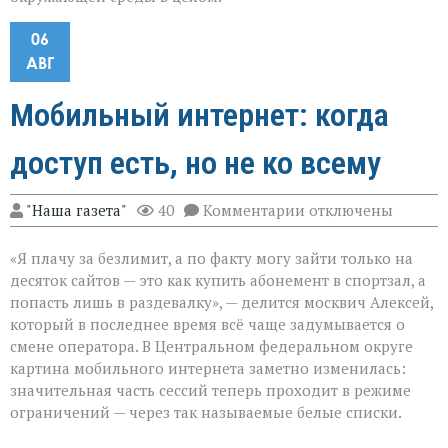
06
АВГ
Мобильный интернет: когда
доступ есть, но не ко всему
к
"Наша газета"
40
Комментарии
отключены
записи
Мобильный
«Я плачу за безлимит, а по факту могу зайти только на
интернет:
когда
десяток сайтов — это как купить абонемент в спортзал, а
доступ
попасть лишь в раздевалку», — делится москвич Алексей,
есть,
который в последнее время всё чаще задумывается о
но
не
смене оператора. В Центральном федеральном округе
ко
картина мобильного интернета заметно изменилась:
всему
значительная часть сессий теперь проходит в режиме
ограничений — через так называемые белые списки.