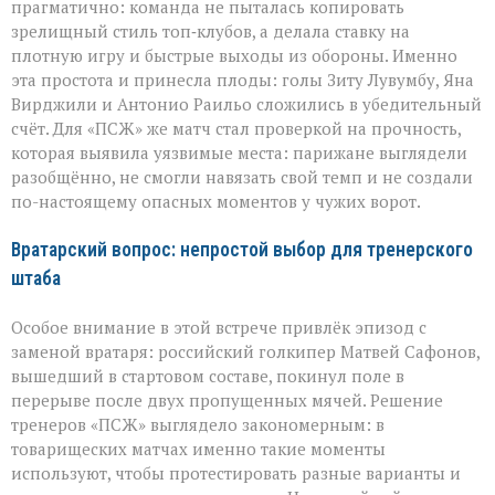
прагматично: команда не пыталась копировать
зрелищный стиль топ‑клубов, а делала ставку на
плотную игру и быстрые выходы из обороны. Именно
эта простота и принесла плоды: голы Зиту Лувумбу, Яна
Вирджили и Антонио Раильо сложились в убедительный
счёт. Для «ПСЖ» же матч стал проверкой на прочность,
которая выявила уязвимые места: парижане выглядели
разобщённо, не смогли навязать свой темп и не создали
по-настоящему опасных моментов у чужих ворот.
Вратарский вопрос: непростой выбор для тренерского
штаба
Особое внимание в этой встрече привлёк эпизод с
заменой вратаря: российский голкипер Матвей Сафонов,
вышедший в стартовом составе, покинул поле в
перерыве после двух пропущенных мячей. Решение
тренеров «ПСЖ» выглядело закономерным: в
товарищеских матчах именно такие моменты
используют, чтобы протестировать разные варианты и