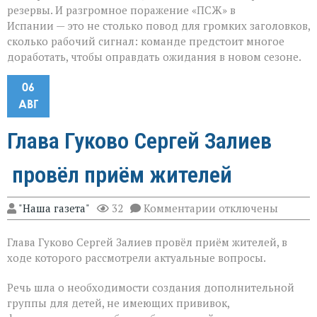
резервы. И разгромное поражение «ПСЖ» в
Испании — это не столько повод для громких заголовков,
сколько рабочий сигнал: команде предстоит многое
доработать, чтобы оправдать ожидания в новом сезоне.
06
АВГ
Глава Гуково Сергей Залиев
провёл приём жителей
к
"Наша газета"
32
Комментарии
отключены
записи
Глава
Глава Гуково Сергей Залиев провёл приём жителей, в
Гуково
Сергей
ходе которого рассмотрели актуальные вопросы.
Залиев
провёл
Речь шла о необходимости создания дополнительной
приём
группы для детей, не имеющих прививок,
жителей