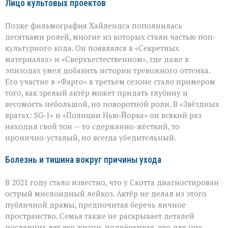
Лицо культовых проектов
Позже фильмография Хайлендса пополнилась
десятками ролей, многие из которых стали частью поп-
культурного кода. Он появлялся в «Секретных
материалах» и «Сверхъестественном», где даже в
эпизодах умел добавить истории тревожного оттенка.
Его участие в «Фарго» в третьем сезоне стало примером
того, как зрелый актёр может придать глубину и
весомость небольшой, но поворотной роли. В «Звёздных
вратах: SG‑1» и «Полиции Нью‑Йорка» он всякий раз
находил свой тон — то сдержанно-жёсткий, то
иронично-усталый, но всегда убедительный.
Болезнь и тишина вокруг причины ухода
В 2021 году стало известно, что у Скотта диагностирован
острый миелоидный лейкоз. Актёр не делал из этого
публичной драмы, предпочитая беречь личное
пространство. Семья также не раскрывает деталей
последних лет его жизни, подчёркивая, что для них