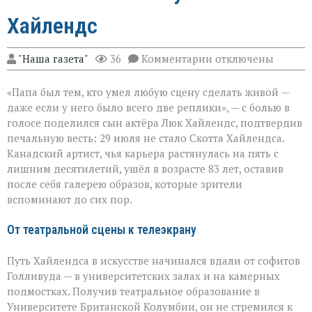
Хайлендс
к
"Наша газета"
36
Комментарии
отключены
записи
«Он
«Папа был тем, кто умел любую сцену сделать живой —
умел
делать
даже если у него было всего две реплики», — с болью в
второстепенное
голосе поделился сын актёра Люк Хайлендс, подтвердив
незабываемым»:
печальную весть: 29 июля не стало Скотта Хайлендса.
ушёл
Скотт
Канадский артист, чья карьера растянулась на пять с
Хайлендс
лишним десятилетий, ушёл в возрасте 83 лет, оставив
после себя галерею образов, которые зрители
вспоминают до сих пор.
От театральной сцены к телеэкрану
Путь Хайлендса в искусстве начинался вдали от софитов
Голливуда — в университетских залах и на камерных
подмостках. Получив театральное образование в
Университете Британской Колумбии, он не стремился к