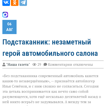
06
АВГ
Подстаканник: незаметный
герой автомобильного салона
к
"Наша газета"
29
Комментарии
отключены
записи
Подстаканник:
«Без подстаканника современный автомобиль кажется
незаметный
герой
каким‑то незавершённым», — признаётся автоблогер
автомобильного
Илья Семёнов, и с ним сложно не согласиться. Сегодня
салона
эта деталь воспринимается как нечто само собой
разумеющееся, хотя ещё несколько десятилетий назад о
ней никто всерьёз не задумывался. А между тем за