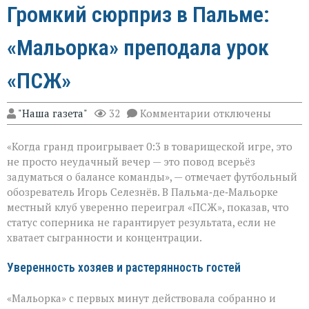
Громкий сюрприз в Пальме:
«Мальорка» преподала урок
«ПСЖ»
к
"Наша газета"
32
Комментарии
отключены
записи
Громкий
«Когда гранд проигрывает 0:3 в товарищеской игре, это
сюрприз
в
не просто неудачный вечер — это повод всерьёз
Пальме:
задуматься о балансе команды», — отмечает футбольный
«Мальорка»
обозреватель Игорь Селезнёв. В Пальма‑де‑Мальорке
преподала
урок
местный клуб уверенно переиграл «ПСЖ», показав, что
«ПСЖ»
статус соперника не гарантирует результата, если не
хватает сыгранности и концентрации.
Уверенность хозяев и растерянность гостей
«Мальорка» с первых минут действовала собранно и