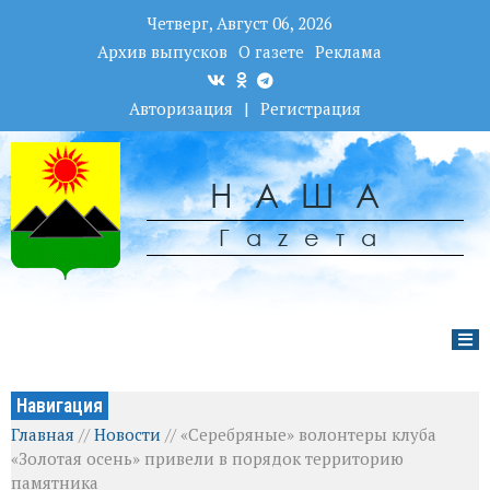
Четверг, Август 06, 2026
Архив выпусков
О газете
Реклама
Авторизация
|
Регистрация
НАША
Гаzета
Навигация
Главная
//
Новости
//
«Серебряные» волонтеры клуба
«Золотая осень» привели в порядок территорию
памятника