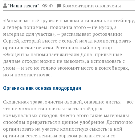
к
"Наша газета"
47
Комментарии
отключены
записи
От
«Раньше мы всё грузили в мешки и тащили к контейнеру,
мусора
к
а теперь понимаем: половина этого — не мусор, а
пользе:
материал для участка», — рассказывает ростовчанин
как
Сергей, который вместе с семьёй начал компостировать
превратить
отходы
органические остатки. Региональный оператор
в
«ЭкоЦентр» напоминает жителям Дона: привычные
ресурс
дачные отходы можно не вывозить, а использовать с
умом — и это не только экономит место в контейнерах,
но и помогает почве.
Органика как основа плодородия
Скошенная трава, очистки овощей, опавшие листья — всё
это не должно становиться частью твёрдых
коммунальных отходов. Вместо этого такие материалы
способны превратиться в ценное удобрение. Достаточно
организовать на участке компостную ёмкость: в ней
органика естественным образом разлагается и со