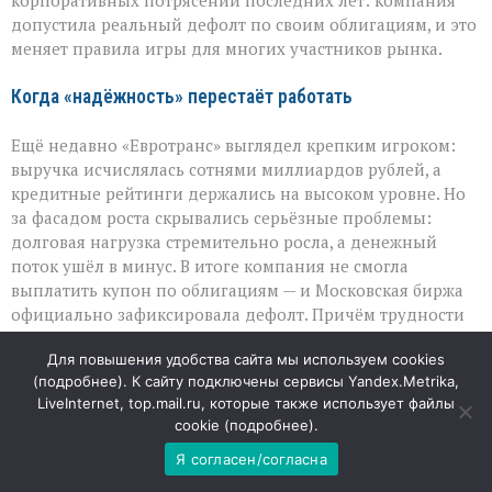
корпоративных потрясений последних лет: компания
допустила реальный дефолт по своим облигациям, и это
меняет правила игры для многих участников рынка.
Когда «надёжность» перестаёт работать
Ещё недавно «Евротранс» выглядел крепким игроком:
выручка исчислялась сотнями миллиардов рублей, а
кредитные рейтинги держались на высоком уровне. Но
за фасадом роста скрывались серьёзные проблемы:
долговая нагрузка стремительно росла, а денежный
поток ушёл в минус. В итоге компания не смогла
выплатить купон по облигациям — и Московская биржа
официально зафиксировала дефолт. Причём трудности
копились давно: ещё с начала года компанию
Для повышения удобства сайта мы используем cookies
преследовали технические просрочки, а аналитики
(
подробнее
). К сайту подключены сервисы Yandex.Metrika,
заранее советовали держаться от её бумаг подальше.
LiveInternet, top.mail.ru, которые также использует файлы
Теперь ситуация перешла в острую фазу, и прежние
cookie (
подробнее
).
оценки надёжности окончательно потеряли смысл.
Я согласен/согласна
Масштаб и контекст