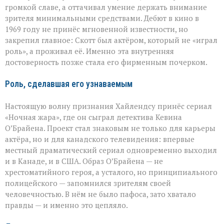
громкой славе, а оттачивал умение держать внимание
зрителя минимальными средствами. Дебют в кино в
1969 году не принёс мгновенной известности, но
закрепил главное: Скотт был актёром, который не «играл
роль», а проживал её. Именно эта внутренняя
достоверность позже стала его фирменным почерком.
Роль, сделавшая его узнаваемым
Настоящую волну признания Хайлендсу принёс сериал
«Ночная жара», где он сыграл детектива Кевина
О’Брайена. Проект стал знаковым не только для карьеры
актёра, но и для канадского телевидения: впервые
местный драматический сериал одновременно выходил
и в Канаде, и в США. Образ О’Брайена — не
хрестоматийного героя, а усталого, но принципиального
полицейского — запомнился зрителям своей
человечностью. В нём не было пафоса, зато хватало
правды — и именно это цепляло.