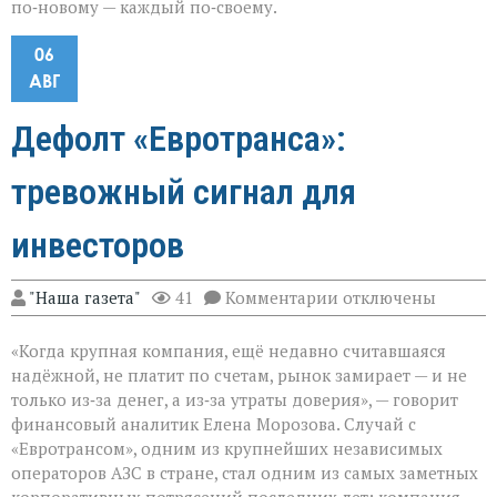
по‑новому — каждый по‑своему.
06
АВГ
Дефолт «Евротранса»:
тревожный сигнал для
инвесторов
к
"Наша газета"
41
Комментарии
отключены
записи
Дефолт
«Когда крупная компания, ещё недавно считавшаяся
«Евротранса»:
тревожный
надёжной, не платит по счетам, рынок замирает — и не
сигнал
только из‑за денег, а из‑за утраты доверия», — говорит
для
финансовый аналитик Елена Морозова. Случай с
инвесторов
«Евротрансом», одним из крупнейших независимых
операторов АЗС в стране, стал одним из самых заметных