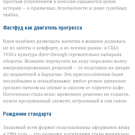
простым углублением в консоли скрывается целая
история — о привычках, безопасности и даже судебных
тяжбах.
Фастфуд как двигатель прогресса
Идея надёжно размещать напитки в машине родилась
не из заботы о комфорте, а из логики рынка: в США
1950‑х культура drive‑through стремительно набирала
обороты. Желание перекусить на ходу породило волну
импровизированных решений — от подставок на дверях
до держателей в бардачке. Эти приспособления были
неудобными и ненадёжными: любое резкое движение
грозило пятном на обивке и ожогом от горячего кофе.
Постепенно стало ясно: временное решение не годится,
нужен продуманный элемент, встроенный в сам салон.
Рождение стандарта
Знакомый всем формат подстаканника оформился лишь
в 1984 году — его первыми носителями стали минивэны