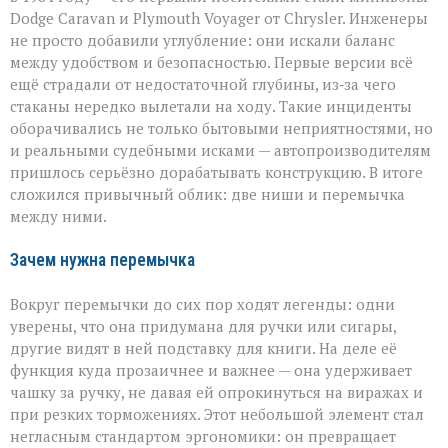
Dodge Caravan и Plymouth Voyager от Chrysler. Инженеры
не просто добавили углубление: они искали баланс
между удобством и безопасностью. Первые версии всё
ещё страдали от недостаточной глубины, из‑за чего
стаканы нередко вылетали на ходу. Такие инциденты
оборачивались не только бытовыми неприятностями, но
и реальными судебными исками — автопроизводителям
пришлось серьёзно дорабатывать конструкцию. В итоге
сложился привычный облик: две ниши и перемычка
между ними.
Зачем нужна перемычка
Вокруг перемычки до сих пор ходят легенды: одни
уверены, что она придумана для ручки или сигары,
другие видят в ней подставку для книги. На деле её
функция куда прозаичнее и важнее — она удерживает
чашку за ручку, не давая ей опрокинуться на виражах и
при резких торможениях. Этот небольшой элемент стал
негласным стандартом эргономики: он превращает