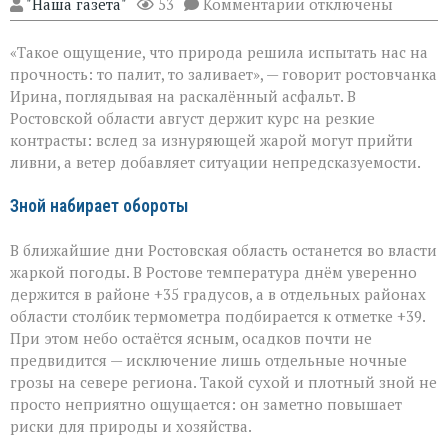
к
"Наша газета"
53
Комментарии
отключены
записи
Погода
«Такое ощущение, что природа решила испытать нас на
на
Дону:
прочность: то палит, то заливает», — говорит ростовчанка
между
Ирина, поглядывая на раскалённый асфальт. В
зноем
Ростовской области август держит курс на резкие
и
грозами
контрасты: вслед за изнуряющей жарой могут прийти
ливни, а ветер добавляет ситуации непредсказуемости.
Зной набирает обороты
В ближайшие дни Ростовская область останется во власти
жаркой погоды. В Ростове температура днём уверенно
держится в районе +35 градусов, а в отдельных районах
области столбик термометра подбирается к отметке +39.
При этом небо остаётся ясным, осадков почти не
предвидится — исключение лишь отдельные ночные
грозы на севере региона. Такой сухой и плотный зной не
просто неприятно ощущается: он заметно повышает
риски для природы и хозяйства.