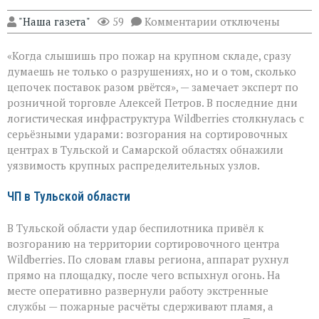
к
"Наша газета"
59
Комментарии
отключены
записи
Удар
«Когда слышишь про пожар на крупном складе, сразу
по
логистике:
думаешь не только о разрушениях, но и о том, сколько
пожары
цепочек поставок разом рвётся», — замечает эксперт по
на
розничной торговле Алексей Петров. В последние дни
складах
Wildberries
логистическая инфраструктура Wildberries столкнулась с
серьёзными ударами: возгорания на сортировочных
центрах в Тульской и Самарской областях обнажили
уязвимость крупных распределительных узлов.
ЧП в Тульской области
В Тульской области удар беспилотника привёл к
возгоранию на территории сортировочного центра
Wildberries. По словам главы региона, аппарат рухнул
прямо на площадку, после чего вспыхнул огонь. На
месте оперативно развернули работу экстренные
службы — пожарные расчёты сдерживают пламя, а