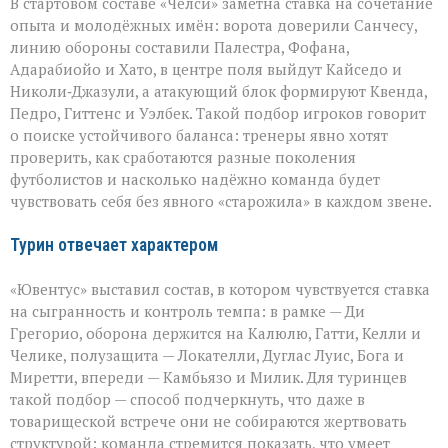
В стартовом составе «Челси» заметна ставка на сочетание
опыта и молодёжных имён: ворота доверили Санчесу,
линию обороны составили Палестра, Фофана,
Адарабиойо и Хато, в центре поля выйдут Кайседо и
Николи‑Джазули, а атакующий блок формируют Квенда,
Педро, Гиттенс и Уэлбек. Такой подбор игроков говорит
о поиске устойчивого баланса: тренеры явно хотят
проверить, как сработаются разные поколения
футболистов и насколько надёжно команда будет
чувствовать себя без явного «старожила» в каждом звене.
Турин отвечает характером
«Ювентус» выставил состав, в котором чувствуется ставка
на сыгранность и контроль темпа: в рамке — Ди
Грегорио, оборона держится на Калюлю, Гатти, Келли и
Челике, полузащита — Локателли, Дуглас Луис, Бога и
Миретти, впереди — Камбьязо и Милик. Для туринцев
такой подбор — способ подчеркнуть, что даже в
товарищеской встрече они не собираются жертвовать
структурой: команда стремится показать, что умеет