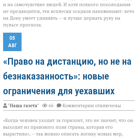
и на самочувствие людей. И хотя полного похолодания
не предвидится, эти всплески осадков напоминают: лето
на Дону умеет удивлять — и лучше держать руку на
пульсе прогноза.
05
АВГ
«Право на дистанцию, но не на
безнаказанность»: новые
ограничения для уехавших
к
"Наша газета"
66
Комментарии
отключены
записи
«Право
«Когда человек уходит за горизонт, это не значит, что он
на
дистанцию,
выходит из правового поля страны, которая его
но
вырастила», — так можно описать логику новых мер,
не