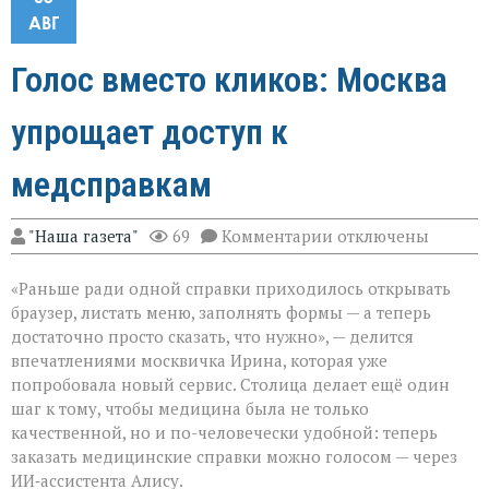
АВГ
Голос вместо кликов: Москва
упрощает доступ к
медсправкам
к
"Наша газета"
69
Комментарии
отключены
записи
Голос
«Раньше ради одной справки приходилось открывать
вместо
кликов:
браузер, листать меню, заполнять формы — а теперь
Москва
достаточно просто сказать, что нужно», — делится
упрощает
впечатлениями москвичка Ирина, которая уже
доступ
к
попробовала новый сервис. Столица делает ещё один
медсправкам
шаг к тому, чтобы медицина была не только
качественной, но и по-человечески удобной: теперь
заказать медицинские справки можно голосом — через
ИИ‑ассистента Алису.