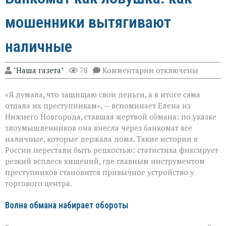
мошенники вытягивают
наличные
к
"Наша газета"
78
Комментарии
отключены
записи
Банкомат
«Я думала, что защищаю свои деньги, а в итоге сама
как
ловушка:
отдала их преступникам», — вспоминает Елена из
как
Нижнего Новгорода, ставшая жертвой обмана: по указке
мошенники
злоумышленников она внесла через банкомат все
вытягивают
наличные
наличные, которые держала дома. Такие истории в
России перестали быть редкостью: статистика фиксирует
резкий всплеск хищений, где главным инструментом
преступников становится привычное устройство у
торгового центра.
Волна обмана набирает обороты