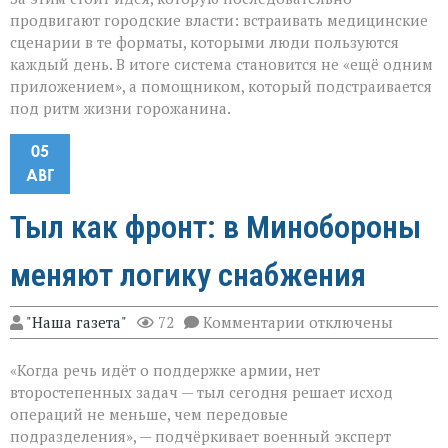
продвигают городские власти: встраивать медицинские
сценарии в те форматы, которыми люди пользуются
каждый день. В итоге система становится не «ещё одним
приложением», а помощником, который подстраивается
под ритм жизни горожанина.
05
АВГ
Тыл как фронт: в Минобороны
меняют логику снабжения
к
"Наша газета"
72
Комментарии
отключены
записи
Тыл
«Когда речь идёт о поддержке армии, нет
как
фронт:
второстепенных задач — тыл сегодня решает исход
в
операций не меньше, чем передовые
Минобороны
подразделения», — подчёркивает военный эксперт
меняют