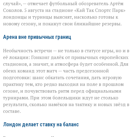
случай», — отмечает футбольный обозреватель Артём
на
поле
Соколов. 5 августа на стадионе «Кай Так Спортс Парк»
в
лондонцы и туринцы выяснят, насколько готовы к
Гонконге
новому сезону, и покажут свои ближайшие резервы.
Арена вне привычных границ
Необычность встречи — не только в статусе игры, но и в
её локации: Гонконг далёк от привычных европейских
стадионов, а значит, и атмосфера будет особенной. Для
обеих команд этот матч — часть предсезонной
подготовки: шанс обкатать сочетания, дать игровую
практику тем, кто редко выходил на поле в прошлом
сезоне, и почувствовать ритм перед официальными
турнирами. При этом болельщики ждут не столько
результата, сколько намёков на тактику и новых звёзд в
составе.
Лондон делает ставку на баланс