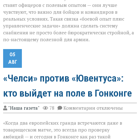
ставят офицеров с полевым опытом — они лучше
чувствуют, что важно для бойцов и командиров в
реальных условиях. Такая связка «боевой опыт плюс
управленческие задачи» должна сделать систему
снабжения не просто более бюрократически стройной, а
по-настоящему полезной для армии.
05
АВГ
«Челси» против «Ювентуса»:
кто выйдет на поле в Гонконге
к
"Наша газета"
78
Комментарии
отключены
записи
«Челси»
«Когда два европейских гранда встречаются даже в
против
«Ювентуса»:
товарищеском матче, это всегда про проверку
кто
амбиций — и сегодня в Гонконге как раз такой
выйдет