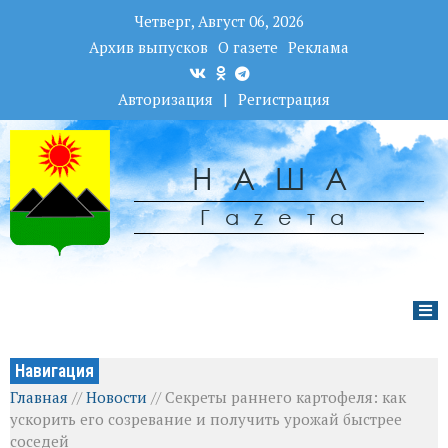
Четверг, Август 06, 2026
Архив выпусков
О газете
Реклама
Авторизация
|
Регистрация
НАША
Гаzета
Навигация
Главная
//
Новости
//
Секреты раннего картофеля: как
ускорить его созревание и получить урожай быстрее
соседей