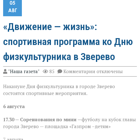
05
АВГ
«Движение — жизнь»:
спортивная программа ко Дню
физкультурника в Зверево
к
"Наша газета"
85
Комментарии
отключены
записи
«Движение — жизнь
Накануне Дня физкультурника в городе Зверево
спортивная
программа
состоятся спортивные мероприятия.
ко
Дню
6 августа
физкультурника
в
Зверево
17.30 — Соревнования по мини —
футболу на кубок главы
города Зверево — площадка «Газпром –детям»
7 августа