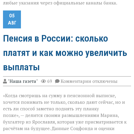
любые указания через официальные каналы банка.
05
АВГ
Пенсия в России: сколько
платят и как можно увеличить
выплаты
к
"Наша газета"
69
Комментарии
отключены
записи
Пенсия
«Когда смотришь на сумму в пенсионной выписке,
в
России:
хочется понимать не только, сколько дают сейчас, но и
сколько
есть ли способ заметно поднять эту планку
платят
позже», — делится своими размышлениями Марина,
и
как
бухгалтер из Ярославля, которая уже присматривается к
можно
расчётам на будущее. Данные Соцфонда и оценки
увеличить