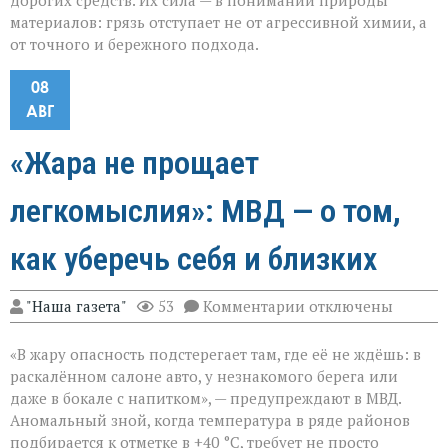
дорогих средств. Их сила — в понимании природы
материалов: грязь отступает не от агрессивной химии, а
от точного и бережного подхода.
08
АВГ
«Жара не прощает
легкомыслия»: МВД — о том,
как уберечь себя и близких
к
"Наша газета"
53
Комментарии
отключены
записи
«Жара
«В жару опасность подстерегает там, где её не ждёшь: в
не
прощает
раскалённом салоне авто, у незнакомого берега или
легкомыслия»:
даже в бокале с напитком», — предупреждают в МВД.
МВД — о
Аномальный зной, когда температура в ряде районов
том,
как
подбирается к отметке в +40 °C, требует не просто