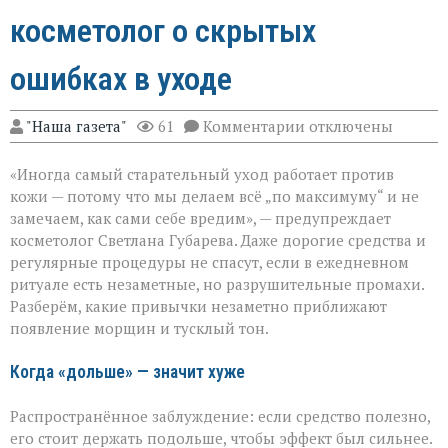
косметолог о скрытых
ошибках в уходе
к
"Наша газета"
61
Комментарии
отключены
записи
«Вы
«Иногда самый старательный уход работает против
думаете,
что
кожи — потому что мы делаем всё „по максимуму“ и не
ухаживаете,
замечаем, как сами себе вредим», — предупреждает
а
косметолог Светлана Губарева. Даже дорогие средства и
на
деле
регулярные процедуры не спасут, если в ежедневном
ускоряете
ритуале есть незаметные, но разрушительные промахи.
старение»:
Разберём, какие привычки незаметно приближают
косметолог
появление морщин и тусклый тон.
о
скрытых
ошибках
Когда «дольше» — значит хуже
в
уходе
Распространённое заблуждение: если средство полезно,
его стоит держать подольше, чтобы эффект был сильнее.