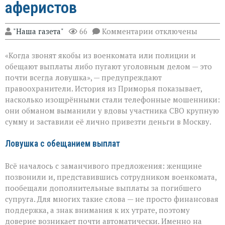
аферистов
к
"Наша газета"
66
Комментарии
отключены
записи
«Они
«Когда звонят якобы из военкомата или полиции и
сыграли
на
обещают выплаты либо пугают уголовным делом — это
самом
почти всегда ловушка», — предупреждают
больном»:
правоохранители. История из Приморья показывает,
вдова
военного
насколько изощрёнными стали телефонные мошенники:
лишилась
они обманом выманили у вдовы участника СВО крупную
миллионов
сумму и заставили её лично привезти деньги в Москву.
из‑за
аферистов
Ловушка с обещанием выплат
Всё началось с заманчивого предложения: женщине
позвонили и, представившись сотрудником военкомата,
пообещали дополнительные выплаты за погибшего
супруга. Для многих такие слова — не просто финансовая
поддержка, а знак внимания к их утрате, поэтому
доверие возникает почти автоматически. Именно на