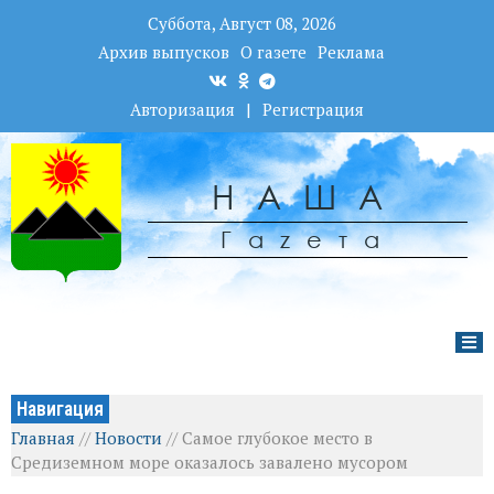
Суббота, Август 08, 2026
Архив выпусков
О газете
Реклама
Авторизация
|
Регистрация
НАША
Гаzета
Навигация
Главная
//
Новости
//
Самое глубокое место в
Средиземном море оказалось завалено мусором