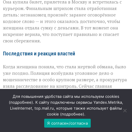
Она купила билет, прилетела в Москву и встретилась с
курьером. Финальным штрихом стала отработанная
деталь: незнакомец произнёс заранее оговорённое
кодовое слово — и этого оказалось достаточно, чтобы
женщина отдала сумку с деньгами. В тот момент она
искренне верила, что поступает правильно и спасает
свои сбережения.
Последствия и реакция властей
Когда женщина поняла, что стала жертвой обмана, было
уже поздно. Полиция возбудила уголовное дело о
мошенничестве в особо крупном размере, а прокуратура
взяла расследование на контроль. Сейчас главная
задача — найти причастных и разобраться, как
Для повышения удобства сайта мы используем cookies
преступникам удалось выстроить столь сложную
(
подробнее
). К сайту подключены сервисы Yandex.Metrika,
цепочку манипуляций. Но не менее важно, что эта
LiveInternet, top.mail.ru, которые также использует файлы
история вновь напоминает: мошенники специально
cookie (
подробнее
).
выбирают темы, которые вызывают сильные эмоции — от
Я согласен/согласна
радости до паники, — и используют их, чтобы лишить
человека способности критически оценивать