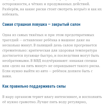
уберечь
осторожности, а чётких и продуманных действий.
себя
Разберём, на какие риски стоит смотреть всерьёз и как их
и
избежать.
близких
Самая страшная ловушка — закрытый салон
Одна из самых тяжёлых и при этом предотвратимых
трагедий — оставление ребёнка в машине даже на
несколько минут. В палящий день салон прогревается
стремительно: критическая для здоровья температура
достигается пугающе быстро, и последствия могут быть
необратимыми. В МВД подчёркивают: никакая спешка
или «дело на пять минут» не оправдывает такого риска.
Если нужно выйти из авто — ребёнок должен быть с
вами.
Как правильно поддерживать силы
В жару организм теряет влагу интенсивнее, и восполнять
её нужно грамотно. Лучше пить воду регулярно,