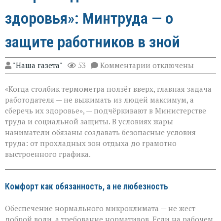
здоровья»: Минтруда — о
защите работников в зной
к
"Наша газета"
53
Комментарии
отключены
записи
«Жара
«Когда столбик термометра ползёт вверх, главная задача
не
должна
работодателя — не выжимать из людей максимум, а
стоить
сберечь их здоровье», — подчёркивают в Министерстве
здоровья»:
труда и социальной защиты. В условиях жары
Минтруда — о
защите
наниматели обязаны создавать безопасные условия
работников
труда: от прохладных зон отдыха до грамотно
в
выстроенного графика.
зной
Комфорт как обязанность, а не любезность
Обеспечение нормального микроклимата — не жест
доброй воли, а требование нормативов. Если на рабочем