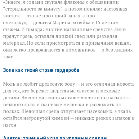
«Знаете, я годами скупала флаконы с обещаниями
бытовая
химия
“стерильности за минуту”, а потом поняла: настоящая
бессильна:
чистота — это не про едкий запах, а про
хитрости
смекалку», — делится Марина, хозяйка с 15‑летним
для
идеальной
стажем. И правда: многие магазинные средства лишь
чистоты
прячут грязь, оставляя липкий след или разъедая
материал. Но если присмотреться к привычным вещам,
они легко превращаются в помощников — и без лишних
трат.
Зола как тихий страж гардероба
Моль не любит древесную золу — и это отличная новость
для тех, кто бережёт шерстяные свитера и меховые
детали. Вместо магазинных саше достаточно насыпать
немного золы в тканевые мешочки и разложить на
полках. Щелочная среда отпугивает насекомых, а ткань
остаётся нетронутой химией — никаких резких запахов и
пятен.
Ацетон: точечный удар по упрямым следам