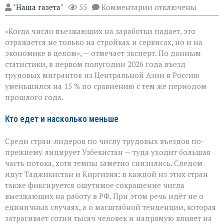
к
"Наша газета"
55
Комментарии
отключены
записи
«Рынок
«Когда число въезжающих на заработки падает, это
труда
чувствует
отражается не только на стройках и сервисах, но и на
перемену»:
экономике в целом», — отмечает эксперт. По данным
поток
статистики, в первом полугодии 2026 года въезд
трудовых
мигрантов
трудовых мигрантов из Центральной Азии в Россию
в
уменьшился на 15 % по сравнению с тем же периодом
РФ
прошлого года.
сокращается
Кто едет и насколько меньше
Среди стран-лидеров по числу трудовых въездов по-
прежнему лидирует Узбекистан — туда уходит большая
часть потока, хотя темпы заметно снизились. Следом
идут Таджикистан и Киргизия: в каждой из этих стран
также фиксируется ощутимое сокращение числа
выезжающих на работу в РФ. При этом речь идёт не о
единичных случаях, а о масштабной тенденции, которая
затрагивает сотни тысяч человек и напрямую влияет на