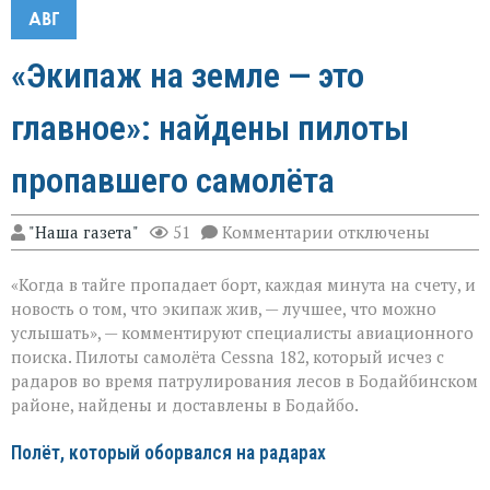
АВГ
«Экипаж на земле — это
главное»: найдены пилоты
пропавшего самолёта
к
"Наша газета"
51
Комментарии
отключены
записи
«Экипаж
«Когда в тайге пропадает борт, каждая минута на счету, и
на
земле — это
новость о том, что экипаж жив, — лучшее, что можно
главное»:
услышать», — комментируют специалисты авиационного
найдены
поиска. Пилоты самолёта Cessna 182, который исчез с
пилоты
пропавшего
радаров во время патрулирования лесов в Бодайбинском
самолёта
районе, найдены и доставлены в Бодайбо.
Полёт, который оборвался на радарах