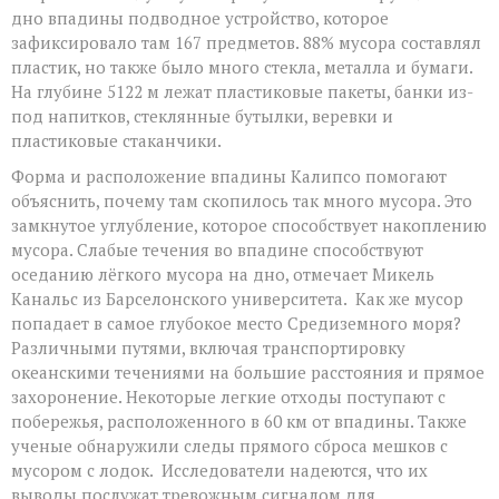
дно впадины подводное устройство, которое
зафиксировало там 167 предметов. 88% мусора составлял
пластик, но также было много стекла, металла и бумаги.
На глубине 5122 м лежат пластиковые пакеты, банки из-
под напитков, стеклянные бутылки, веревки и
пластиковые стаканчики.
Форма и расположение впадины Калипсо помогают
объяснить, почему там скопилось так много мусора. Это
замкнутое углубление, которое способствует накоплению
мусора. Слабые течения во впадине способствуют
оседанию лёгкого мусора на дно, отмечает Микель
Канальс из Барселонского университета. Как же мусор
попадает в самое глубокое место Средиземного моря?
Различными путями, включая транспортировку
океанскими течениями на большие расстояния и прямое
захоронение. Некоторые легкие отходы поступают с
побережья, расположенного в 60 км от впадины. Также
ученые обнаружили следы прямого сброса мешков с
мусором с лодок. Исследователи надеются, что их
выводы послужат тревожным сигналом для