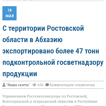
18
МАЯ
С территории Ростовской
области в Абхазию
экспортировано более 47 тонн
подконтрольной госветнадзору
продукции
к
"Наша газета"
450
Комментарии
отключены
записи
С
Управлением Россельхознадзора по Ростовской,
территории
Ростовской
Волгоградской и Астраханской областям и Республике
области