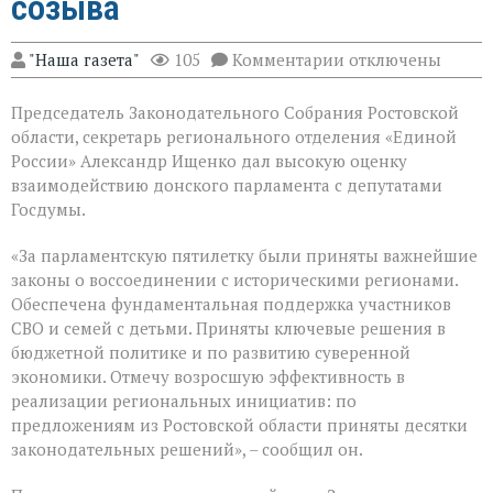
созыва
к
"Наша газета"
105
Комментарии
отключены
записи
В
Председатель Законодательного Собрания Ростовской
Государственной
Думе
области, секретарь регионального отделения «Единой
России
России» Александр Ищенко дал высокую оценку
состоялось
взаимодействию донского парламента с депутатами
заключительное
пленарное
Госдумы.
заседание
весенней
«За парламентскую пятилетку были приняты важнейшие
сессии,
законы о воссоединении с историческими регионами.
ставшее
последним
Обеспечена фундаментальная поддержка участников
для
СВО и семей с детьми. Приняты ключевые решения в
VIII
бюджетной политике и по развитию суверенной
созыва
экономики. Отмечу возросшую эффективность в
реализации региональных инициатив: по
предложениям из Ростовской области приняты десятки
законодательных решений», – сообщил он.