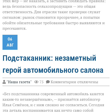
этих мер — не наказать, а заставить соблюдать правила:
ведь безопасность сельхозпродукции — это общая
ответственность. Для отрасли такие проверки служат
сигналом: рынок становится прозрачнее, а попытки
обойти обязательные требования быстро выявляются и
пресекаются.
06
АВГ
Подстаканник: незаметный
герой автомобильного салона
к
"Наша газета"
75
Комментарии
отключены
записи
Подстаканник:
«Без подстаканника современный автомобиль кажется
незаметный
герой
каким‑то незавершённым», — признаётся автоблогер
автомобильного
Илья Семёнов, и с ним сложно не согласиться. Сегодня
салона
эта деталь воспринимается как нечто само собой