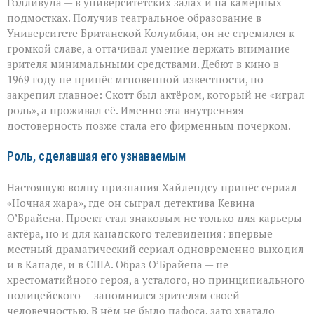
Голливуда — в университетских залах и на камерных
подмостках. Получив театральное образование в
Университете Британской Колумбии, он не стремился к
громкой славе, а оттачивал умение держать внимание
зрителя минимальными средствами. Дебют в кино в
1969 году не принёс мгновенной известности, но
закрепил главное: Скотт был актёром, который не «играл
роль», а проживал её. Именно эта внутренняя
достоверность позже стала его фирменным почерком.
Роль, сделавшая его узнаваемым
Настоящую волну признания Хайлендсу принёс сериал
«Ночная жара», где он сыграл детектива Кевина
О’Брайена. Проект стал знаковым не только для карьеры
актёра, но и для канадского телевидения: впервые
местный драматический сериал одновременно выходил
и в Канаде, и в США. Образ О’Брайена — не
хрестоматийного героя, а усталого, но принципиального
полицейского — запомнился зрителям своей
человечностью. В нём не было пафоса, зато хватало