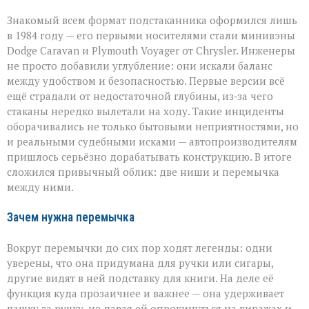
Знакомый всем формат подстаканника оформился лишь
в 1984 году — его первыми носителями стали минивэны
Dodge Caravan и Plymouth Voyager от Chrysler. Инженеры
не просто добавили углубление: они искали баланс
между удобством и безопасностью. Первые версии всё
ещё страдали от недостаточной глубины, из‑за чего
стаканы нередко вылетали на ходу. Такие инциденты
оборачивались не только бытовыми неприятностями, но
и реальными судебными исками — автопроизводителям
пришлось серьёзно дорабатывать конструкцию. В итоге
сложился привычный облик: две ниши и перемычка
между ними.
Зачем нужна перемычка
Вокруг перемычки до сих пор ходят легенды: одни
уверены, что она придумана для ручки или сигары,
другие видят в ней подставку для книги. На деле её
функция куда прозаичнее и важнее — она удерживает
чашку за ручку, не давая ей опрокинуться на виражах и