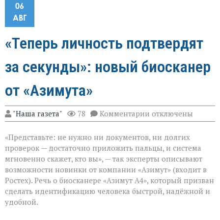
06
АВГ
«Теперь личность подтвердят
за секунды»: новый биосканер
от «Азимута»
к
"Наша газета"
78
Комментарии
отключены
записи
«Теперь
«Представьте: не нужно ни документов, ни долгих
личность
подтвердят
проверок — достаточно приложить пальцы, и система
за
мгновенно скажет, кто вы», — так эксперты описывают
секунды»:
возможности новинки от компании «Азимут» (входит в
новый
биосканер
Ростех). Речь о биосканере «Азимут А4», который призван
от
сделать идентификацию человека быстрой, надёжной и
«Азимута»
удобной.