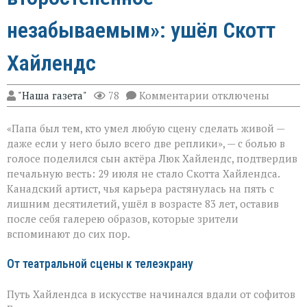
незабываемым»: ушёл Скотт
Хайлендс
к
"Наша газета"
78
Комментарии
отключены
записи
«Он
«Папа был тем, кто умел любую сцену сделать живой —
умел
делать
даже если у него было всего две реплики», — с болью в
второстепенное
голосе поделился сын актёра Люк Хайлендс, подтвердив
незабываемым»:
печальную весть: 29 июля не стало Скотта Хайлендса.
ушёл
Скотт
Канадский артист, чья карьера растянулась на пять с
Хайлендс
лишним десятилетий, ушёл в возрасте 83 лет, оставив
после себя галерею образов, которые зрители
вспоминают до сих пор.
От театральной сцены к телеэкрану
Путь Хайлендса в искусстве начинался вдали от софитов