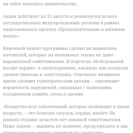
месячник
на сайте донского правительства.
диспансеризации
для
Акция действует до 21 августа и реализуется во всех
людей
«серебряного»
государственных медучреждениях региона в рамках
возраста
национального проекта «Продолжительная и активная
жизнь».
Ключевой акцент программы сделан на выявлении
патологий, которые на начальных этапах не дают
выраженной симптоматики. В перечень обследований
входят кардио‑ и ангиоскрининг, анализы для контроля
уровня глюкозы и холестерина. Отдельное внимание
врачи уделяют гериатрическим рискам — оценивают
вероятность нарушений, связанных с падениями,
ухудшением памяти, слуха и зрения.
«Коварство всех заболеваний, которые возникают в таком
возрасте, — это болезни сосудов, сердца, диабет. На
ранних стадиях зачастую нет никакой симптоматики.
Наша задача — выявить их наличие, предупредить и как
можно раньше начать заниматься с данными