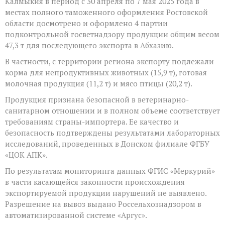
Калмыкия в период с 30 апреля по 7 мая 2025 года в
в
местах полного таможенного оформления Ростовской
Абхазию
экспортировано
области досмотрено и оформлено 4 партии
более
подконтрольной госветнадзору продукции общим весом
47
47,3 т для последующего экспорта в Абхазию.
тонн
подконтрольной
В частности, с территории региона экспорту подлежали
госветнадзору
корма для непродуктивных животных (15,9 т), готовая
продукции
молочная продукция (11,2 т) и мясо птицы (20,2 т).
Продукция признана безопасной в ветеринарно-
санитарном отношении и в полном объеме соответствует
требованиям страны-импортера. Ее качество и
безопасность подтверждены результатами лабораторных
исследований, проведенных в Донском филиале ФГБУ
«ЦОК АПК».
По результатам мониторинга данных ФГИС «Меркурий»
в части касающейся законности происхождения
экспортируемой продукции нарушений не выявлено.
Разрешение на вывоз выдано Россельхознадзором в
автоматизированной системе «Аргус».