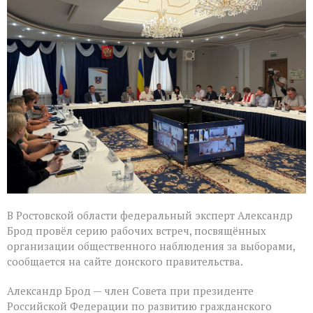
Александр
Брод
высоко
оценил
подготовку
наблюдателей
в
Ростовской
области
В Ростовской области федеральный эксперт Александр
Брод провёл серию рабочих встреч, посвящённых
организации общественного наблюдения за выборами,
сообщается на сайте донского правительства.
Александр Брод — член Совета при президенте
Российской Федерации по развитию гражданского