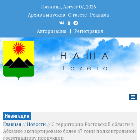
Пятница, Август 07, 2026
Архив выпусков
О газете
Реклама
Авторизация
|
Регистрация
НАША
Гаzета
Навигация
Главная
//
Новости
//
С территории Ростовской области в
Абхазию экспортировано более 47 тонн подконтрольной
госветнадзору продукции