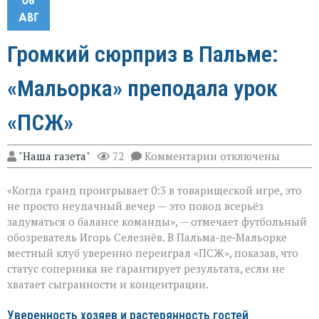
АВГ
Громкий сюрприз в Пальме:
«Мальорка» преподала урок
«ПСЖ»
к
"Наша газета"
72
Комментарии
отключены
записи
Громкий
«Когда гранд проигрывает 0:3 в товарищеской игре, это
сюрприз
в
не просто неудачный вечер — это повод всерьёз
Пальме:
задуматься о балансе команды», — отмечает футбольный
«Мальорка»
обозреватель Игорь Селезнёв. В Пальма‑де‑Мальорке
преподала
урок
местный клуб уверенно переиграл «ПСЖ», показав, что
«ПСЖ»
статус соперника не гарантирует результата, если не
хватает сыгранности и концентрации.
Уверенность хозяев и растерянность гостей