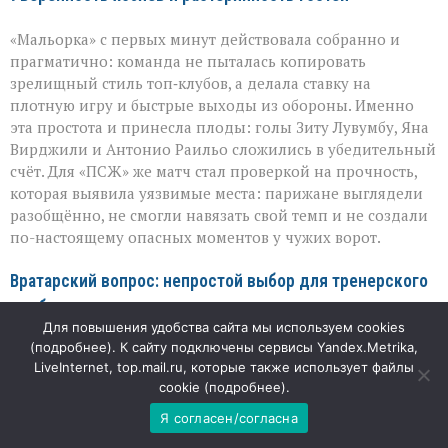
«Мальорка» с первых минут действовала собранно и
прагматично: команда не пыталась копировать
зрелищный стиль топ‑клубов, а делала ставку на
плотную игру и быстрые выходы из обороны. Именно
эта простота и принесла плоды: голы Зиту Лувумбу, Яна
Вирджили и Антонио Раильо сложились в убедительный
счёт. Для «ПСЖ» же матч стал проверкой на прочность,
которая выявила уязвимые места: парижане выглядели
разобщённо, не смогли навязать свой темп и не создали
по-настоящему опасных моментов у чужих ворот.
Вратарский вопрос: непростой выбор для тренерского
штаба
Для повышения удобства сайта мы используем cookies
(
подробнее
). К сайту подключены сервисы Yandex.Metrika,
Особое внимание в этой встрече привлёк эпизод с
LiveInternet, top.mail.ru, которые также использует файлы
заменой вратаря: российский голкипер Матвей Сафонов,
cookie (
подробнее
).
вышедший в стартовом составе, покинул поле в
перерыве после двух пропущенных мячей. Решение
Я согласен/согласна
тренеров «ПСЖ» выглядело закономерным: в