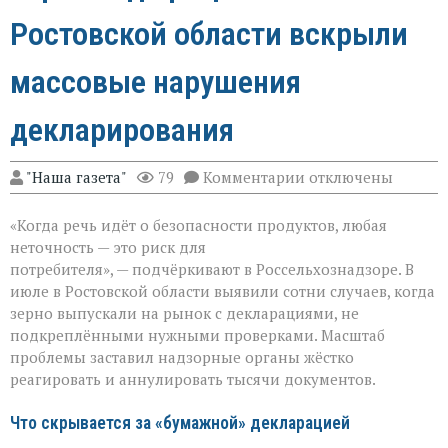
Ростовской области вскрыли
массовые нарушения
декларирования
к
"Наша газета"
79
Комментарии
отключены
записи
Зерно
«Когда речь идёт о безопасности продуктов, любая
под
прицелом:
неточность — это риск для
в
потребителя», — подчёркивают в Россельхознадзоре. В
Ростовской
июле в Ростовской области выявили сотни случаев, когда
области
вскрыли
зерно выпускали на рынок с декларациями, не
массовые
подкреплёнными нужными проверками. Масштаб
нарушения
проблемы заставил надзорные органы жёстко
декларирования
реагировать и аннулировать тысячи документов.
Что скрывается за «бумажной» декларацией