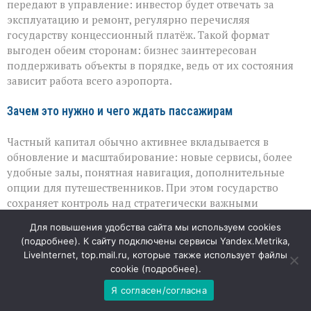
передают в управление: инвестор будет отвечать за
эксплуатацию и ремонт, регулярно перечисляя
государству концессионный платёж. Такой формат
выгоден обеим сторонам: бизнес заинтересован
поддерживать объекты в порядке, ведь от их состояния
зависит работа всего аэропорта.
Зачем это нужно и чего ждать пассажирам
Частный капитал обычно активнее вкладывается в
обновление и масштабирование: новые сервисы, более
удобные залы, понятная навигация, дополнительные
опции для путешественников. При этом государство
сохраняет контроль над стратегически важными
элементами — безопасностью полётов, пропускной
Для повышения удобства сайта мы используем cookies
способностью полос, общим направлением развития. В
(
подробнее
). К сайту подключены сервисы Yandex.Metrika,
итоге пассажиры могут получить более комфортную
LiveInternet, top.mail.ru, которые также использует файлы
среду без потери устойчивости и надёжности авиаузла.
cookie (
подробнее
).
Я согласен/согласна
Взгляд экспертов