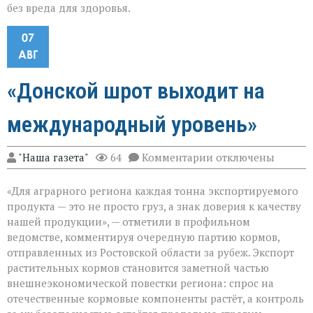
без вреда для здоровья.
07
АВГ
«Донской шрот выходит на
международный уровень»
к
"Наша газета"
64
Комментарии
отключены
записи
«Донской
«Для аграрного региона каждая тонна экспортируемого
шрот
выходит
продукта — это не просто груз, а знак доверия к качеству
на
нашей продукции», — отметили в профильном
международный
ведомстве, комментируя очередную партию кормов,
уровень»
отправленных из Ростовской области за рубеж. Экспорт
растительных кормов становится заметной частью
внешнеэкономической повестки региона: спрос на
отечественные кормовые компоненты растёт, а контроль