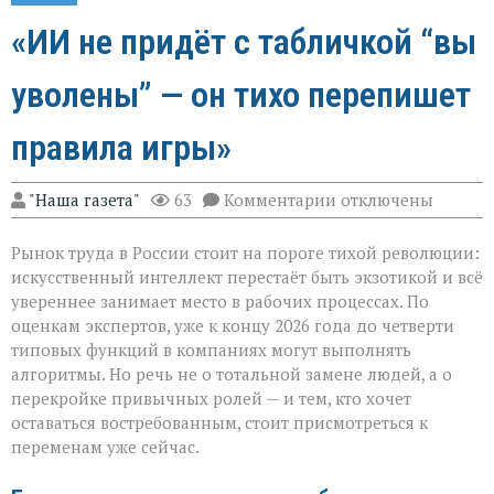
«ИИ не придёт с табличкой “вы
уволены” — он тихо перепишет
правила игры»
к
"Наша газета"
63
Комментарии
отключены
записи
«ИИ
Рынок труда в России стоит на пороге тихой революции:
не
придёт
искусственный интеллект перестаёт быть экзотикой и всё
с
увереннее занимает место в рабочих процессах. По
табличкой
оценкам экспертов, уже к концу 2026 года до четверти
“вы
уволены” — он
типовых функций в компаниях могут выполнять
тихо
алгоритмы. Но речь не о тотальной замене людей, а о
перепишет
перекройке привычных ролей — и тем, кто хочет
правила
оставаться востребованным, стоит присмотреться к
игры»
переменам уже сейчас.