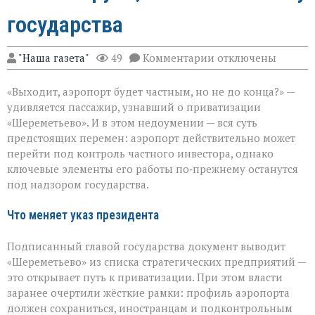
государства
к
"Наша газета"
49
Комментарии
отключены
записи
«Шереметьево»:
«Выходит, аэропорт будет частным, но не до конца?» —
что
уйдёт
удивляется пассажир, узнавший о приватизации
в
«Шереметьево». И в этом недоумении — вся суть
частные
предстоящих перемен: аэропорт действительно может
руки,
а
перейти под контроль частного инвестора, однако
что
ключевые элементы его работы по‑прежнему останутся
останется
под надзором государства.
у
государства
Что меняет указ президента
Подписанный главой государства документ выводит
«Шереметьево» из списка стратегических предприятий —
это открывает путь к приватизации. При этом власти
заранее очертили жёсткие рамки: профиль аэропорта
должен сохраниться, иностранцам и подконтрольным