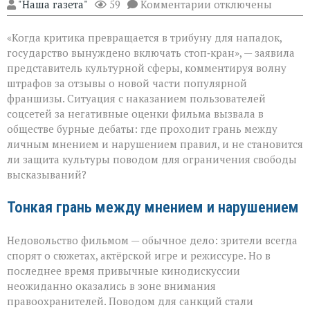
к
"Наша газета"
59
Комментарии
отключены
записи
«Свобода
«Когда критика превращается в трибуну для нападок,
слова — не
безлимитный
государство вынуждено включать стоп‑кран», — заявила
тариф»:
представитель культурной сферы, комментируя волну
споры
штрафов за отзывы о новой части популярной
вокруг
отзывов
франшизы. Ситуация с наказанием пользователей
о
соцсетей за негативные оценки фильма вызвала в
кино
обществе бурные дебаты: где проходит грань между
личным мнением и нарушением правил, и не становится
ли защита культуры поводом для ограничения свободы
высказываний?
Тонкая грань между мнением и нарушением
Недовольство фильмом — обычное дело: зрители всегда
спорят о сюжетах, актёрской игре и режиссуре. Но в
последнее время привычные кинодискуссии
неожиданно оказались в зоне внимания
правоохранителей. Поводом для санкций стали