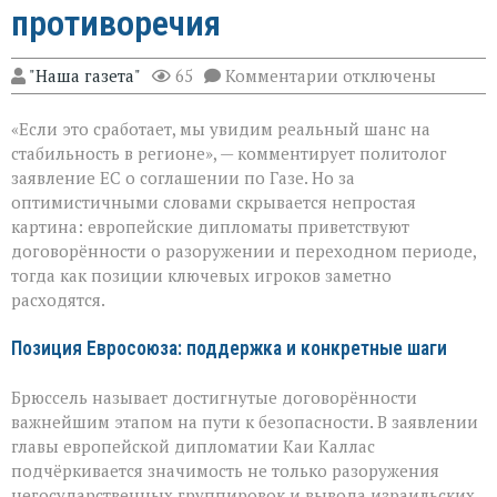
противоречия
к
"Наша газета"
65
Комментарии
отключены
записи
ЕС
«Если это сработает, мы увидим реальный шанс на
за
мир
стабильность в регионе», — комментирует политолог
в
заявление ЕС о соглашении по Газе. Но за
Газе:
оптимистичными словами скрывается непростая
надежды
и
картина: европейские дипломаты приветствуют
противоречия
договорённости о разоружении и переходном периоде,
тогда как позиции ключевых игроков заметно
расходятся.
Позиция Евросоюза: поддержка и конкретные шаги
Брюссель называет достигнутые договорённости
важнейшим этапом на пути к безопасности. В заявлении
главы европейской дипломатии Каи Каллас
подчёркивается значимость не только разоружения
негосударственных группировок и вывода израильских