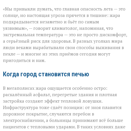
«Жара
«Мы привыкли думать, что главная опасность лета — это
не
просит
солнце, но настоящая угроза прячется в тишине: жара
разрешения — она
подкрадывается незаметно и бьёт по самым
просто
уязвимым», — говорит климатолог, напоминая, что
приходит»
экстремальная температура — это не просто дискомфорт,
а серьёзный риск для здоровья. В разных уголках мира
люди веками вырабатывали свои способы выживания в
пекле — и многие из этих приёмов сегодня могут
пригодиться и нам.
Когда город становится печью
В мегаполисах жара ощущается особенно остро:
раскалённый асфальт, перегретые здания и плотная
застройка создают эффект тепловой ловушки.
Инфраструктура тоже сдаёт позиции: от зноя плавится
дорожное покрытие, случаются перебои в
электроснабжении, а больницы принимают всё больше
пациентов с тепловыми ударами. В таких условиях даже