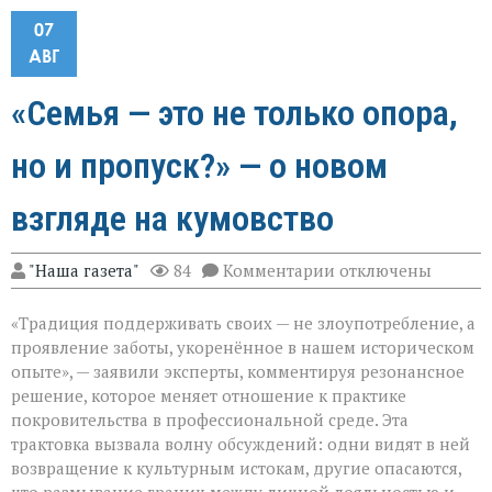
07
АВГ
«Семья — это не только опора,
но и пропуск?» — о новом
взгляде на кумовство
к
"Наша газета"
84
Комментарии
отключены
записи
«Семья — это
«Традиция поддерживать своих — не злоупотребление, а
не
только
проявление заботы, укоренённое в нашем историческом
опора,
опыте», — заявили эксперты, комментируя резонансное
но
решение, которое меняет отношение к практике
и
пропуск?» — о
покровительства в профессиональной среде. Эта
новом
трактовка вызвала волну обсуждений: одни видят в ней
взгляде
возвращение к культурным истокам, другие опасаются,
на