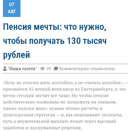
07
АВГ
Пенсия мечты: что нужно,
чтобы получать 130 тысяч
рублей
к
"Наша газета"
59
Комментарии
отключены
записи
Пенсия
«Хочу на пенсии жить достойно, а не считать копейки», —
мечты:
что
признаётся 45‑летний менеджер из Екатеринбурга, и эта
нужно,
мечта сегодня звучит всё чаще. Но чтобы пенсия
чтобы
действительно позволяла не экономить на главном,
получать
130
одних надежд мало: нужны чёткие расчёты и
тысяч
долгосрочная стратегия — и, как показывают эксперты,
рублей
путь к внушительной выплате лежит через высокий
заработок и продуманные решения.