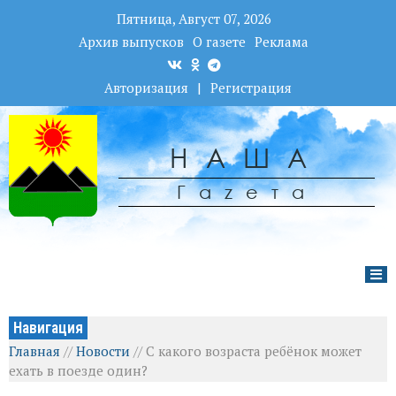
Пятница, Август 07, 2026
Архив выпусков
О газете
Реклама
Авторизация
|
Регистрация
НАША
Гаzета
Навигация
Главная
//
Новости
//
С какого возраста ребёнок может
ехать в поезде один?