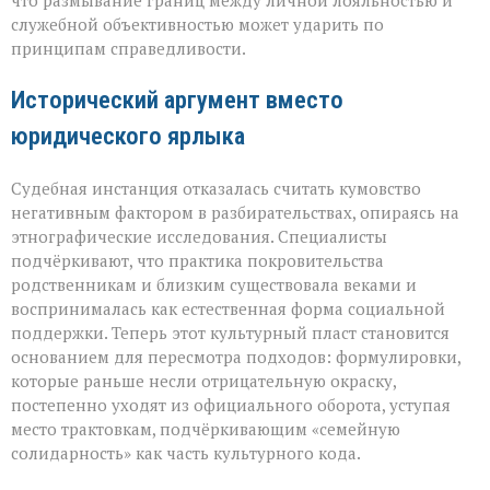
что размывание границ между личной лояльностью и
кумовство
служебной объективностью может ударить по
принципам справедливости.
Исторический аргумент вместо
юридического ярлыка
Судебная инстанция отказалась считать кумовство
негативным фактором в разбирательствах, опираясь на
этнографические исследования. Специалисты
подчёркивают, что практика покровительства
родственникам и близким существовала веками и
воспринималась как естественная форма социальной
поддержки. Теперь этот культурный пласт становится
основанием для пересмотра подходов: формулировки,
которые раньше несли отрицательную окраску,
постепенно уходят из официального оборота, уступая
место трактовкам, подчёркивающим «семейную
солидарность» как часть культурного кода.