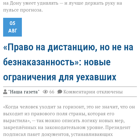
на Дону умеет удивлять — и лучше держать руку на
пульсе прогноза.
05
АВГ
«Право на дистанцию, но не на
безнаказанность»: новые
ограничения для уехавших
к
"Наша газета"
66
Комментарии
отключены
записи
«Право
«Когда человек уходит за горизонт, это не значит, что он
на
дистанцию,
выходит из правового поля страны, которая его
но
вырастила», — так можно описать логику новых мер,
не
закреплённых на законодательном уровне. Президент
на
безнаказанность»:
подписал пакет документов, устанавливающих
новые