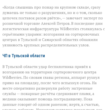
Удар
«Когда слышишь про пожар на крупном складе, сразу
по
логистике:
думаешь не только о разрушениях, но и о том, сколько
пожары
цепочек поставок разом рвётся», — замечает эксперт по
на
розничной торговле Алексей Петров. В последние дни
складах
Wildberries
логистическая инфраструктура Wildberries столкнулась с
серьёзными ударами: возгорания на сортировочных
центрах в Тульской и Самарской областях обнажили
уязвимость крупных распределительных узлов.
ЧП в Тульской области
В Тульской области удар беспилотника привёл к
возгоранию на территории сортировочного центра
Wildberries. По словам главы региона, аппарат рухнул
прямо на площадку, после чего вспыхнул огонь. На
месте оперативно развернули работу экстренные
службы — пожарные расчёты сдерживают пламя, а
медики оказывают помощь пострадавшему. Пока
данные говорят об одном раненом; жертв, к счастью,
удалось избежать. Инцидент наглядно показывает, как