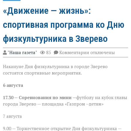
«Движение — жизнь»:
спортивная программа ко Дню
физкультурника в Зверево
к
"Наша газета"
85
Комментарии
отключены
записи
«Движение — жизнь
Накануне Дня физкультурника в городе Зверево
спортивная
программа
состоятся спортивные мероприятия.
ко
Дню
6 августа
физкультурника
в
Зверево
17.30 — Соревнования по мини —
футболу на кубок главы
города Зверево — площадка «Газпром –детям»
7 августа
9.00 — Торжественное открытие Дня физкультурника —