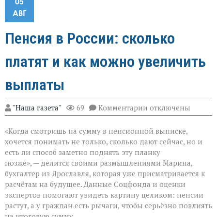
05
АВГ
Пенсия в России: сколько
платят и как можно увеличить
выплаты
к
"Наша газета"
69
Комментарии
отключены
записи
Пенсия
«Когда смотришь на сумму в пенсионной выписке,
в
России:
хочется понимать не только, сколько дают сейчас, но и
сколько
есть ли способ заметно поднять эту планку
платят
позже», — делится своими размышлениями Марина,
и
как
бухгалтер из Ярославля, которая уже присматривается к
можно
расчётам на будущее. Данные Соцфонда и оценки
увеличить
экспертов помогают увидеть картину целиком: пенсии
выплаты
растут, а у граждан есть рычаги, чтобы серьёзно повлиять
на итоговую сумму.