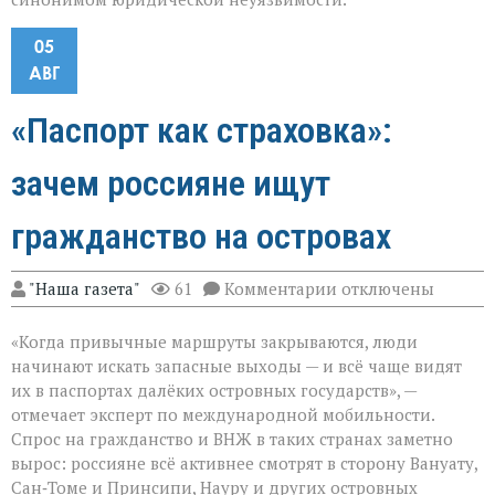
05
АВГ
«Паспорт как страховка»:
зачем россияне ищут
гражданство на островах
к
"Наша газета"
61
Комментарии
отключены
записи
«Паспорт
«Когда привычные маршруты закрываются, люди
как
страховка»:
начинают искать запасные выходы — и всё чаще видят
зачем
их в паспортах далёких островных государств», —
россияне
отмечает эксперт по международной мобильности.
ищут
гражданство
Спрос на гражданство и ВНЖ в таких странах заметно
на
вырос: россияне всё активнее смотрят в сторону Вануату,
островах
Сан‑Томе и Принсипи, Науру и других островных