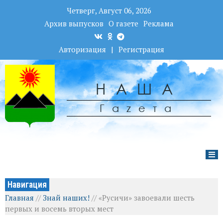
Четверг, Август 06, 2026
Архив выпусков
О газете
Реклама
Авторизация
|
Регистрация
НАША
Гаzета
Навигация
Главная
//
Знай наших!
//
«Русичи» завоевали шесть
первых и восемь вторых мест