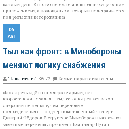
каждый день. В итоге система становится не «ещё одним
приложением», а помощником, который подстраивается
под ритм жизни горожанина.
05
АВГ
Тыл как фронт: в Минобороны
меняют логику снабжения
к
"Наша газета"
72
Комментарии
отключены
записи
Тыл
«Когда речь идёт о поддержке армии, нет
как
фронт:
второстепенных задач — тыл сегодня решает исход
в
операций не меньше, чем передовые
Минобороны
подразделения», — подчёркивает военный эксперт
меняют
логику
Дмитрий Фёдоров. В структуре Минобороны назревают
снабжения
заметные перемены: президент Владимир Путин