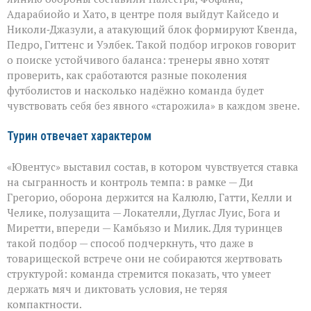
Адарабиойо и Хато, в центре поля выйдут Кайседо и
Николи‑Джазули, а атакующий блок формируют Квенда,
Педро, Гиттенс и Уэлбек. Такой подбор игроков говорит
о поиске устойчивого баланса: тренеры явно хотят
проверить, как сработаются разные поколения
футболистов и насколько надёжно команда будет
чувствовать себя без явного «старожила» в каждом звене.
Турин отвечает характером
«Ювентус» выставил состав, в котором чувствуется ставка
на сыгранность и контроль темпа: в рамке — Ди
Грегорио, оборона держится на Калюлю, Гатти, Келли и
Челике, полузащита — Локателли, Дуглас Луис, Бога и
Миретти, впереди — Камбьязо и Милик. Для туринцев
такой подбор — способ подчеркнуть, что даже в
товарищеской встрече они не собираются жертвовать
структурой: команда стремится показать, что умеет
держать мяч и диктовать условия, не теряя
компактности.