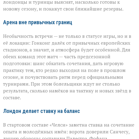
в
лондонцы и туринцы выяснят, насколько готовы к
Гонконге
новому сезону, и покажут свои ближайшие резервы.
Арена вне привычных границ
Необычность встречи — не только в статусе игры, но и в
её локации: Гонконг далёк от привычных европейских
стадионов, а значит, и атмосфера будет особенной. Для
обеих команд этот матч — часть предсезонной
подготовки: шанс обкатать сочетания, дать игровую
практику тем, кто редко выходил на поле в прошлом
сезоне, и почувствовать ритм перед официальными
турнирами. При этом болельщики ждут не столько
результата, сколько намёков на тактику и новых звёзд в
составе.
Лондон делает ставку на баланс
В стартовом составе «Челси» заметна ставка на сочетание
опыта и молодёжных имён: ворота доверили Санчесу,
линию обороны составили Палестра, Фофана,