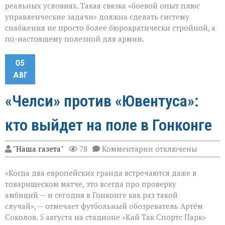
реальных условиях. Такая связка «боевой опыт плюс
управленческие задачи» должна сделать систему
снабжения не просто более бюрократически стройной, а
по-настоящему полезной для армии.
05
АВГ
«Челси» против «Ювентуса»:
кто выйдет на поле в Гонконге
к
"Наша газета"
78
Комментарии
отключены
записи
«Челси»
«Когда два европейских гранда встречаются даже в
против
«Ювентуса»:
товарищеском матче, это всегда про проверку
кто
амбиций — и сегодня в Гонконге как раз такой
выйдет
случай», — отмечает футбольный обозреватель Артём
на
поле
Соколов. 5 августа на стадионе «Кай Так Спортс Парк»