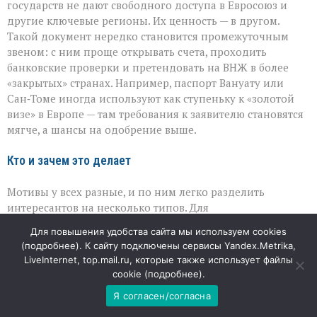
государств не дают свободного доступа в Евросоюз и
другие ключевые регионы. Их ценность — в другом.
Такой документ нередко становится промежуточным
звеном: с ним проще открывать счета, проходить
банковские проверки и претендовать на ВНЖ в более
«закрытых» странах. Например, паспорт Вануату или
Сан‑Томе иногда используют как ступеньку к «золотой
визе» в Европе — там требования к заявителю становятся
мягче, а шансы на одобрение выше.
Кто и зачем это делает
Мотивы у всех разные, и по ним легко разделить
интересантов на несколько типов. Для
предпринимателей второй паспорт — это способ снизить
Для повышения удобства сайта мы используем cookies
риски и упростить работу с зарубежными партнёрами.
(
подробнее
). К сайту подключены сервисы Yandex.Metrika,
Семьи смотрят на переезд и выбирают страны с
LiveInternet, top.mail.ru, которые также использует файлы
понятными условиями для жизни и учёбы детей,
cookie (
подробнее
).
нередко оформляя «защитный» ВНЖ, который не
Я согласен/согласна
обязывает постоянно жить за границей. А молодые
специалисты, особенно из IT, чаще ищут простой и