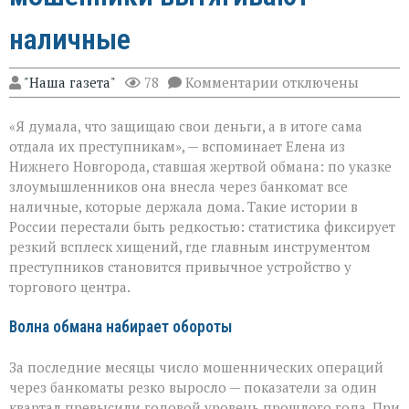
наличные
к
"Наша газета"
78
Комментарии
отключены
записи
Банкомат
«Я думала, что защищаю свои деньги, а в итоге сама
как
ловушка:
отдала их преступникам», — вспоминает Елена из
как
Нижнего Новгорода, ставшая жертвой обмана: по указке
мошенники
злоумышленников она внесла через банкомат все
вытягивают
наличные
наличные, которые держала дома. Такие истории в
России перестали быть редкостью: статистика фиксирует
резкий всплеск хищений, где главным инструментом
преступников становится привычное устройство у
торгового центра.
Волна обмана набирает обороты
За последние месяцы число мошеннических операций
через банкоматы резко выросло — показатели за один
квартал превысили годовой уровень прошлого года. При