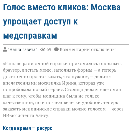
Голос вместо кликов: Москва
упрощает доступ к
медсправкам
к
"Наша газета"
69
Комментарии
отключены
записи
Голос
«Раньше ради одной справки приходилось открывать
вместо
кликов:
браузер, листать меню, заполнять формы — а теперь
Москва
достаточно просто сказать, что нужно», — делится
упрощает
впечатлениями москвичка Ирина, которая уже
доступ
к
попробовала новый сервис. Столица делает ещё один
медсправкам
шаг к тому, чтобы медицина была не только
качественной, но и по-человечески удобной: теперь
заказать медицинские справки можно голосом — через
ИИ‑ассистента Алису.
Когда время — ресурс