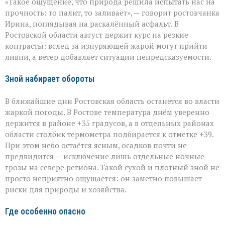
«Такое ощущение, что природа решила испытать нас на
на
Дону:
прочность: то палит, то заливает», — говорит ростовчанка
между
Ирина, поглядывая на раскалённый асфальт. В
зноем
Ростовской области август держит курс на резкие
и
грозами
контрасты: вслед за изнуряющей жарой могут прийти
ливни, а ветер добавляет ситуации непредсказуемости.
Зной набирает обороты
В ближайшие дни Ростовская область останется во власти
жаркой погоды. В Ростове температура днём уверенно
держится в районе +35 градусов, а в отдельных районах
области столбик термометра подбирается к отметке +39.
При этом небо остаётся ясным, осадков почти не
предвидится — исключение лишь отдельные ночные
грозы на севере региона. Такой сухой и плотный зной не
просто неприятно ощущается: он заметно повышает
риски для природы и хозяйства.
Где особенно опасно