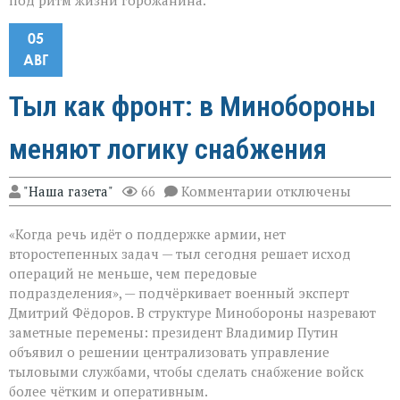
под ритм жизни горожанина.
05
АВГ
Тыл как фронт: в Минобороны
меняют логику снабжения
к
"Наша газета"
66
Комментарии
отключены
записи
Тыл
«Когда речь идёт о поддержке армии, нет
как
фронт:
второстепенных задач — тыл сегодня решает исход
в
операций не меньше, чем передовые
Минобороны
подразделения», — подчёркивает военный эксперт
меняют
логику
Дмитрий Фёдоров. В структуре Минобороны назревают
снабжения
заметные перемены: президент Владимир Путин
объявил о решении централизовать управление
тыловыми службами, чтобы сделать снабжение войск
более чётким и оперативным.