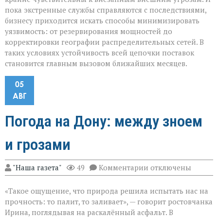
пока экстренные службы справляются с последствиями,
бизнесу приходится искать способы минимизировать
уязвимость: от резервирования мощностей до
корректировки географии распределительных сетей. В
таких условиях устойчивость всей цепочки поставок
становится главным вызовом ближайших месяцев.
05
АВГ
Погода на Дону: между зноем
и грозами
к
"Наша газета"
49
Комментарии
отключены
записи
Погода
«Такое ощущение, что природа решила испытать нас на
на
Дону:
прочность: то палит, то заливает», — говорит ростовчанка
между
Ирина, поглядывая на раскалённый асфальт. В
зноем