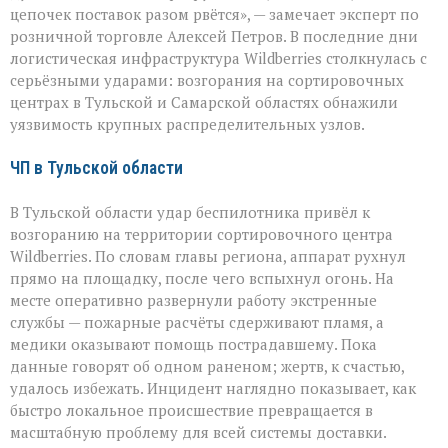
пожары
цепочек поставок разом рвётся», — замечает эксперт по
на
розничной торговле Алексей Петров. В последние дни
складах
Wildberries
логистическая инфраструктура Wildberries столкнулась с
серьёзными ударами: возгорания на сортировочных
центрах в Тульской и Самарской областях обнажили
уязвимость крупных распределительных узлов.
ЧП в Тульской области
В Тульской области удар беспилотника привёл к
возгоранию на территории сортировочного центра
Wildberries. По словам главы региона, аппарат рухнул
прямо на площадку, после чего вспыхнул огонь. На
месте оперативно развернули работу экстренные
службы — пожарные расчёты сдерживают пламя, а
медики оказывают помощь пострадавшему. Пока
данные говорят об одном раненом; жертв, к счастью,
удалось избежать. Инцидент наглядно показывает, как
быстро локальное происшествие превращается в
масштабную проблему для всей системы доставки.