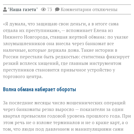
к
"Наша газета"
73
Комментарии
отключены
записи
Банкомат
«Я думала, что защищаю свои деньги, а в итоге сама
как
ловушка:
отдала их преступникам», — вспоминает Елена из
как
Нижнего Новгорода, ставшая жертвой обмана: по указке
мошенники
злоумышленников она внесла через банкомат все
вытягивают
наличные
наличные, которые держала дома. Такие истории в
России перестали быть редкостью: статистика фиксирует
резкий всплеск хищений, где главным инструментом
преступников становится привычное устройство у
торгового центра.
Волна обмана набирает обороты
За последние месяцы число мошеннических операций
через банкоматы резко выросло — показатели за один
квартал превысили годовой уровень прошлого года. При
этом речь не о взломе терминалов и не о краже карт, а о
том, что люди под давлением и манипуляциями сами