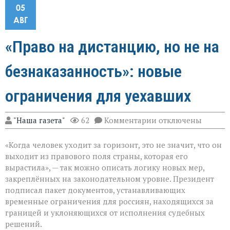
05
АВГ
«Право на дистанцию, но не на
безнаказанность»: новые
ограничения для уехавших
к
"Наша газета"
62
Комментарии
отключены
записи
«Право
«Когда человек уходит за горизонт, это не значит, что он
на
дистанцию,
выходит из правового поля страны, которая его
но
вырастила», — так можно описать логику новых мер,
не
закреплённых на законодательном уровне. Президент
на
безнаказанность»:
подписал пакет документов, устанавливающих
новые
временные ограничения для россиян, находящихся за
ограничения
границей и уклоняющихся от исполнения судебных
для
решений.
уехавших