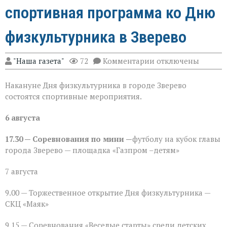
спортивная программа ко Дню
физкультурника в Зверево
к
"Наша газета"
72
Комментарии
отключены
записи
«Движение — жизнь
Накануне Дня физкультурника в городе Зверево
спортивная
программа
состоятся спортивные мероприятия.
ко
Дню
6 августа
физкультурника
в
Зверево
17.30 — Соревнования по мини —
футболу на кубок главы
города Зверево — площадка «Газпром –детям»
7 августа
9.00 — Торжественное открытие Дня физкультурника —
СКЦ «Маяк»
9.15 — Соревнования «Веселые старты» среди детских