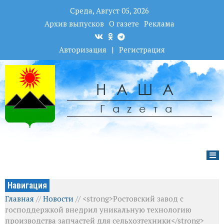
Среда, Август 05, 2026
Архив выпусков
О газете
Реклама
Авторизация
|
Регистрация
НАША
Гаzета
Навигация
Главная
//
Новости
//
<strong>Ростовский завод с
господдержкой внедрил уникальную технологию
производства запчастей для сельхозтехники</strong>