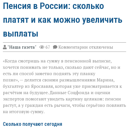
Пенсия в России: сколько
платят и как можно увеличить
выплаты
к
"Наша газета"
67
Комментарии
отключены
записи
Пенсия
«Когда смотришь на сумму в пенсионной выписке,
в
России:
хочется понимать не только, сколько дают сейчас, но и
сколько
есть ли способ заметно поднять эту планку
платят
позже», — делится своими размышлениями Марина,
и
как
бухгалтер из Ярославля, которая уже присматривается к
можно
расчётам на будущее. Данные Соцфонда и оценки
увеличить
экспертов помогают увидеть картину целиком: пенсии
выплаты
растут, а у граждан есть рычаги, чтобы серьёзно повлиять
на итоговую сумму.
Сколько получают сегодня