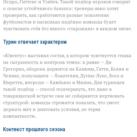
Педро, Гиттенс и Уэлбек. Такой подбор игроков говорит
о поиске устойчивого баланса: тренеры явно хотят
проверить, как сработаются разные поколения
футболистов и насколько надёжно команда будет
чувствовать себя без явного «старожила» в каждом звене.
Турин отвечает характером
«Ювентус» выставил состав, в котором чувствуется ставка
на сыгранность и контроль темпа: в рамке — Ди
Грегорио, оборона держится на Калюлю, Гатти, Келли и
Челике, полузащита — Локателли, Дуглас Луис, Бога и
Миретти, впереди — Камбьязо и Милик. Для туринцев
такой подбор — способ подчеркнуть, что даже в
товарищеской встрече они не собираются жертвовать
структурой: команда стремится показать, что умеет
держать мяч и диктовать условия, не теряя
компактности.
Контекст прошлого сезона