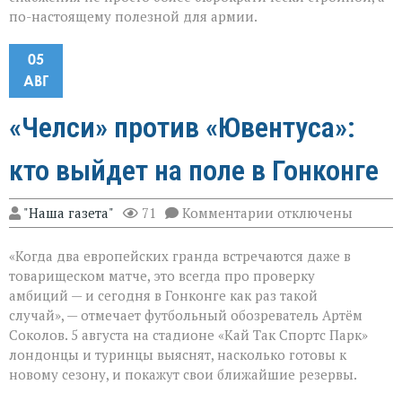
по-настоящему полезной для армии.
05
АВГ
«Челси» против «Ювентуса»:
кто выйдет на поле в Гонконге
к
"Наша газета"
71
Комментарии
отключены
записи
«Челси»
«Когда два европейских гранда встречаются даже в
против
«Ювентуса»:
товарищеском матче, это всегда про проверку
кто
амбиций — и сегодня в Гонконге как раз такой
выйдет
случай», — отмечает футбольный обозреватель Артём
на
поле
Соколов. 5 августа на стадионе «Кай Так Спортс Парк»
в
лондонцы и туринцы выяснят, насколько готовы к
Гонконге
новому сезону, и покажут свои ближайшие резервы.