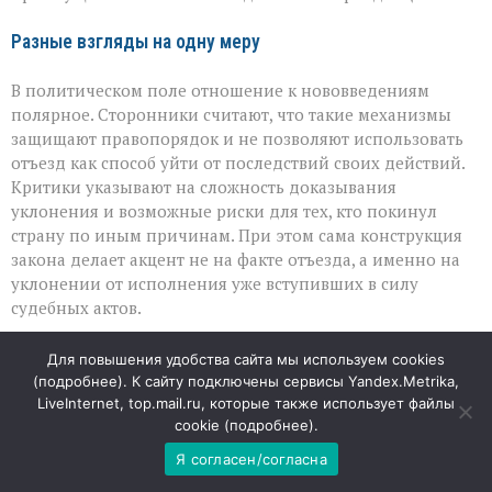
Разные взгляды на одну меру
В политическом поле отношение к нововведениям
полярное. Сторонники считают, что такие механизмы
защищают правопорядок и не позволяют использовать
отъезд как способ уйти от последствий своих действий.
Критики указывают на сложность доказывания
уклонения и возможные риски для тех, кто покинул
страну по иным причинам. При этом сама конструкция
закона делает акцент не на факте отъезда, а именно на
уклонении от исполнения уже вступивших в силу
судебных актов.
Таким образом, новый пакет законов — это попытка
Для повышения удобства сайта мы используем cookies
выстроить правовые рамки для ситуации, когда
(
подробнее
). К сайту подключены сервисы Yandex.Metrika,
физическое расстояние не должно становиться
LiveInternet, top.mail.ru, которые также использует файлы
синонимом юридической неуязвимости.
cookie (
подробнее
).
Я согласен/согласна
05