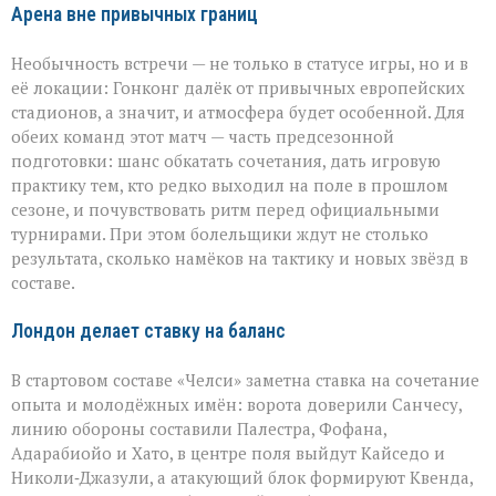
Арена вне привычных границ
Необычность встречи — не только в статусе игры, но и в
её локации: Гонконг далёк от привычных европейских
стадионов, а значит, и атмосфера будет особенной. Для
обеих команд этот матч — часть предсезонной
подготовки: шанс обкатать сочетания, дать игровую
практику тем, кто редко выходил на поле в прошлом
сезоне, и почувствовать ритм перед официальными
турнирами. При этом болельщики ждут не столько
результата, сколько намёков на тактику и новых звёзд в
составе.
Лондон делает ставку на баланс
В стартовом составе «Челси» заметна ставка на сочетание
опыта и молодёжных имён: ворота доверили Санчесу,
линию обороны составили Палестра, Фофана,
Адарабиойо и Хато, в центре поля выйдут Кайседо и
Николи‑Джазули, а атакующий блок формируют Квенда,