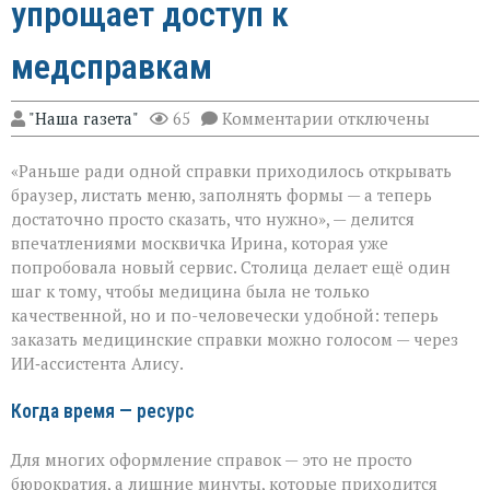
упрощает доступ к
медсправкам
к
"Наша газета"
65
Комментарии
отключены
записи
Голос
«Раньше ради одной справки приходилось открывать
вместо
кликов:
браузер, листать меню, заполнять формы — а теперь
Москва
достаточно просто сказать, что нужно», — делится
упрощает
впечатлениями москвичка Ирина, которая уже
доступ
к
попробовала новый сервис. Столица делает ещё один
медсправкам
шаг к тому, чтобы медицина была не только
качественной, но и по-человечески удобной: теперь
заказать медицинские справки можно голосом — через
ИИ‑ассистента Алису.
Когда время — ресурс
Для многих оформление справок — это не просто
бюрократия, а лишние минуты, которые приходится