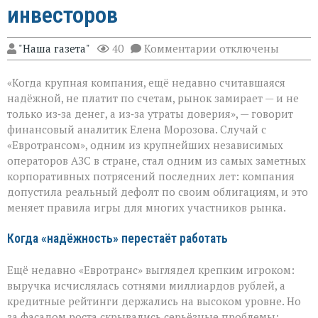
инвесторов
к
"Наша газета"
40
Комментарии
отключены
записи
Дефолт
«Когда крупная компания, ещё недавно считавшаяся
«Евротранса»:
тревожный
надёжной, не платит по счетам, рынок замирает — и не
сигнал
только из‑за денег, а из‑за утраты доверия», — говорит
для
финансовый аналитик Елена Морозова. Случай с
инвесторов
«Евротрансом», одним из крупнейших независимых
операторов АЗС в стране, стал одним из самых заметных
корпоративных потрясений последних лет: компания
допустила реальный дефолт по своим облигациям, и это
меняет правила игры для многих участников рынка.
Когда «надёжность» перестаёт работать
Ещё недавно «Евротранс» выглядел крепким игроком:
выручка исчислялась сотнями миллиардов рублей, а
кредитные рейтинги держались на высоком уровне. Но
за фасадом роста скрывались серьёзные проблемы: