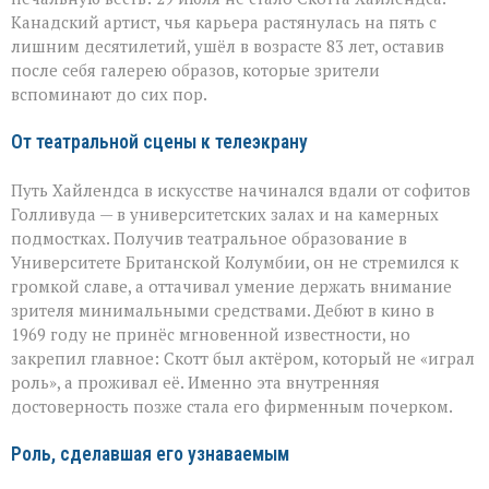
ушёл
Скотт
Канадский артист, чья карьера растянулась на пять с
Хайлендс
лишним десятилетий, ушёл в возрасте 83 лет, оставив
после себя галерею образов, которые зрители
вспоминают до сих пор.
От театральной сцены к телеэкрану
Путь Хайлендса в искусстве начинался вдали от софитов
Голливуда — в университетских залах и на камерных
подмостках. Получив театральное образование в
Университете Британской Колумбии, он не стремился к
громкой славе, а оттачивал умение держать внимание
зрителя минимальными средствами. Дебют в кино в
1969 году не принёс мгновенной известности, но
закрепил главное: Скотт был актёром, который не «играл
роль», а проживал её. Именно эта внутренняя
достоверность позже стала его фирменным почерком.
Роль, сделавшая его узнаваемым