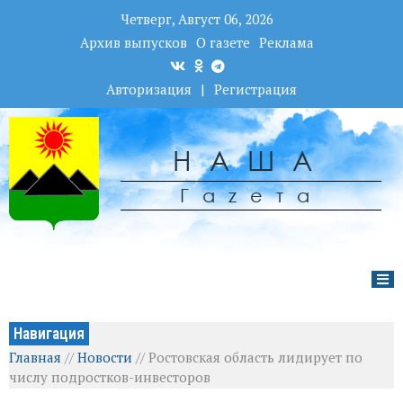
Четверг, Август 06, 2026
Архив выпусков
О газете
Реклама
Авторизация
|
Регистрация
НАША
Гаzета
Навигация
Главная
//
Новости
//
Ростовская область лидирует по
числу подростков-инвесторов