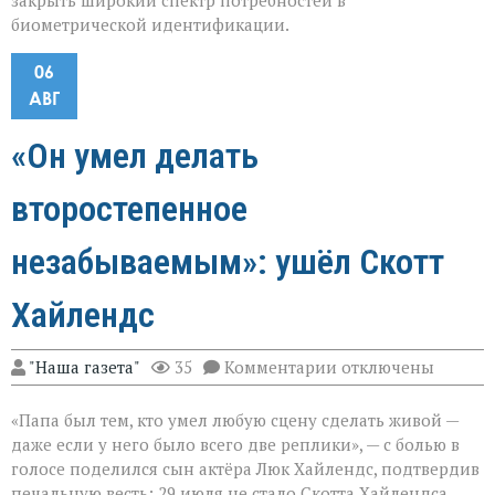
закрыть широкий спектр потребностей в
биометрической идентификации.
06
АВГ
«Он умел делать
второстепенное
незабываемым»: ушёл Скотт
Хайлендс
к
"Наша газета"
35
Комментарии
отключены
записи
«Он
«Папа был тем, кто умел любую сцену сделать живой —
умел
делать
даже если у него было всего две реплики», — с болью в
второстепенное
голосе поделился сын актёра Люк Хайлендс, подтвердив
незабываемым»:
печальную весть: 29 июля не стало Скотта Хайлендса.