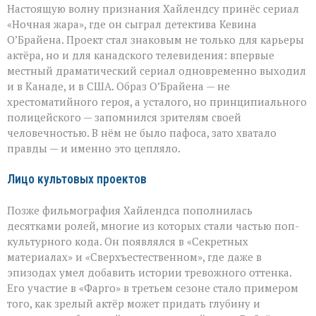
Настоящую волну признания Хайлендсу принёс сериал
«Ночная жара», где он сыграл детектива Кевина
О’Брайена. Проект стал знаковым не только для карьеры
актёра, но и для канадского телевидения: впервые
местный драматический сериал одновременно выходил
и в Канаде, и в США. Образ О’Брайена — не
хрестоматийного героя, а усталого, но принципиального
полицейского — запомнился зрителям своей
человечностью. В нём не было пафоса, зато хватало
правды — и именно это цепляло.
Лицо культовых проектов
Позже фильмография Хайлендса пополнилась
десятками ролей, многие из которых стали частью поп-
культурного кода. Он появлялся в «Секретных
материалах» и «Сверхъестественном», где даже в
эпизодах умел добавить истории тревожного оттенка.
Его участие в «Фарго» в третьем сезоне стало примером
того, как зрелый актёр может придать глубину и