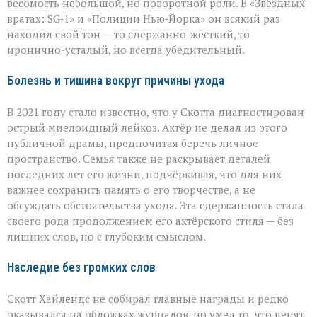
весомость небольшой, но поворотной роли. В «Звёздных
вратах: SG‑1» и «Полиции Нью‑Йорка» он всякий раз
находил свой тон — то сдержанно-жёсткий, то
иронично-усталый, но всегда убедительный.
Болезнь и тишина вокруг причины ухода
В 2021 году стало известно, что у Скотта диагностирован
острый миелоидный лейкоз. Актёр не делал из этого
публичной драмы, предпочитая беречь личное
пространство. Семья также не раскрывает деталей
последних лет его жизни, подчёркивая, что для них
важнее сохранить память о его творчестве, а не
обсуждать обстоятельства ухода. Эта сдержанность стала
своего рода продолжением его актёрского стиля — без
лишних слов, но с глубоким смыслом.
Наследие без громких слов
Скотт Хайлендс не собирал главные награды и редко
оказывался на обложках журналов, но умел то, что ценят