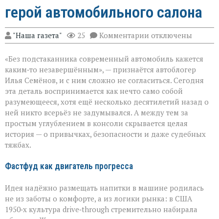
герой автомобильного салона
к
"Наша газета"
25
Комментарии
отключены
записи
Подстаканник:
«Без подстаканника современный автомобиль кажется
незаметный
герой
каким‑то незавершённым», — признаётся автоблогер
автомобильного
Илья Семёнов, и с ним сложно не согласиться. Сегодня
салона
эта деталь воспринимается как нечто само собой
разумеющееся, хотя ещё несколько десятилетий назад о
ней никто всерьёз не задумывался. А между тем за
простым углублением в консоли скрывается целая
история — о привычках, безопасности и даже судебных
тяжбах.
Фастфуд как двигатель прогресса
Идея надёжно размещать напитки в машине родилась
не из заботы о комфорте, а из логики рынка: в США
1950‑х культура drive‑through стремительно набирала