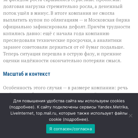
долговая нагрузка стремительно росла, а денежный
поток ушёл в минус. В итоге компания не смогла
выплатить купон по облигациям — и Московская биржа
официально зафиксировала дефолт. Причём трудности
копились давно: ещё с начала года компанию
преследовали технические просрочки, а аналитики
заранее советовали держаться от её бумаг подальше.
Теперь ситуация перешла в острую фазу, и прежние
оценки надёжности окончательно потеряли смысл.
Масштаб и контекст
Особенность этого случая — в размере компании: речь
идёт не о небольшом эмитенте, а о серьёзном операторе
с десятками заправок и огромным объёмом обязательств.
Для повышения удобства сайта мы используем cookies
(
подробнее
). К сайту подключены сервисы Yandex.Metrika,
По словам экспертов, это один из самых резонансных
LiveInternet, top.mail.ru, которые также использует файлы
дефолтов за последние годы — он бьёт по
cookie (
подробнее
).
представлениям о том, какие компании можно считать
устойчивыми. При этом кризис на топливном рынке,
Я согласен/согласна
связанный с перебоями поставок топлива, здесь ни при