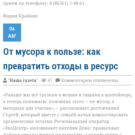
приём по телефону: 8 (86361) 5‑48‑61.
Мария Крайняя
06
АВГ
От мусора к пользе: как
превратить отходы в ресурс
к
"Наша газета"
47
Комментарии
отключены
записи
От
«Раньше мы всё грузили в мешки и тащили к контейнеру,
мусора
к
а теперь понимаем: половина этого — не мусор, а
пользе:
материал для участка», — рассказывает ростовчанин
как
Сергей, который вместе с семьёй начал компостировать
превратить
отходы
органические остатки. Региональный оператор
в
«ЭкоЦентр» напоминает жителям Дона: привычные
ресурс
дачные отходы можно не вывозить, а использовать с