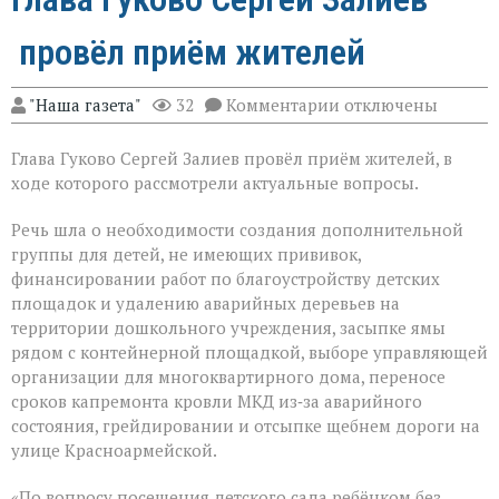
провёл приём жителей
к
"Наша газета"
32
Комментарии
отключены
записи
Глава
Глава Гуково Сергей Залиев провёл приём жителей, в
Гуково
Сергей
ходе которого рассмотрели актуальные вопросы.
Залиев
провёл
Речь шла о необходимости создания дополнительной
приём
группы для детей, не имеющих прививок,
жителей
финансировании работ по благоустройству детских
площадок и удалению аварийных деревьев на
территории дошкольного учреждения, засыпке ямы
рядом с контейнерной площадкой, выборе управляющей
организации для многоквартирного дома, переносе
сроков капремонта кровли МКД из‑за аварийного
состояния, грейдировании и отсыпке щебнем дороги на
улице Красноармейской.
«По вопросу посещения детского сада ребёнком без