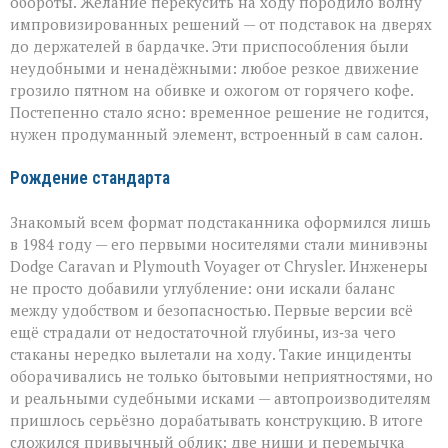
обороты. Желание перекусить на ходу породило волну
импровизированных решений — от подставок на дверях
до держателей в бардачке. Эти приспособления были
неудобными и ненадёжными: любое резкое движение
грозило пятном на обивке и ожогом от горячего кофе.
Постепенно стало ясно: временное решение не годится,
нужен продуманный элемент, встроенный в сам салон.
Рождение стандарта
Знакомый всем формат подстаканника оформился лишь
в 1984 году — его первыми носителями стали минивэны
Dodge Caravan и Plymouth Voyager от Chrysler. Инженеры
не просто добавили углубление: они искали баланс
между удобством и безопасностью. Первые версии всё
ещё страдали от недостаточной глубины, из‑за чего
стаканы нередко вылетали на ходу. Такие инциденты
оборачивались не только бытовыми неприятностями, но
и реальными судебными исками — автопроизводителям
пришлось серьёзно дорабатывать конструкцию. В итоге
сложился привычный облик: две ниши и перемычка