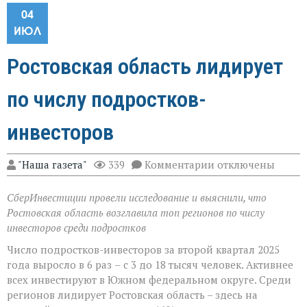
04
ИЮЛ
Ростовская область лидирует
по числу подростков-
инвесторов
к
"Наша газета"
339
Комментарии
отключены
записи
Ростовская
СберИнвестиции провели исследование и выяснили, что
область
лидирует
Ростовская область возглавила топ регионов по числу
по
инвесторов среди подростков
числу
подростков-
Число подростков-инвесторов за второй квартал 2025
инвесторов
года выросло в 6 раз
–
с 3 до 18 тысяч человек. Активнее
всех инвестируют в Южном федеральном округе. Среди
регионов лидирует Ростовская область – здесь на