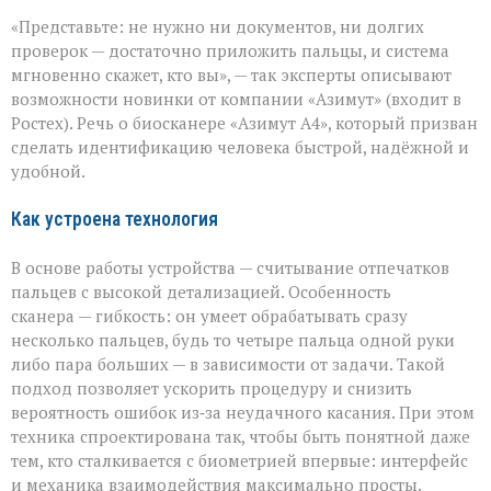
«Теперь
«Представьте: не нужно ни документов, ни долгих
личность
подтвердят
проверок — достаточно приложить пальцы, и система
за
мгновенно скажет, кто вы», — так эксперты описывают
секунды»:
возможности новинки от компании «Азимут» (входит в
новый
биосканер
Ростех). Речь о биосканере «Азимут А4», который призван
от
сделать идентификацию человека быстрой, надёжной и
«Азимута»
удобной.
Как устроена технология
В основе работы устройства — считывание отпечатков
пальцев с высокой детализацией. Особенность
сканера — гибкость: он умеет обрабатывать сразу
несколько пальцев, будь то четыре пальца одной руки
либо пара больших — в зависимости от задачи. Такой
подход позволяет ускорить процедуру и снизить
вероятность ошибок из‑за неудачного касания. При этом
техника спроектирована так, чтобы быть понятной даже
тем, кто сталкивается с биометрией впервые: интерфейс
и механика взаимодействия максимально просты.