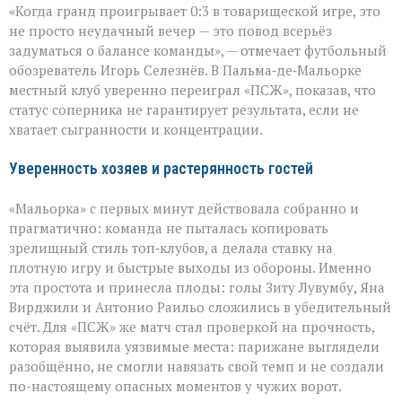
«Когда гранд проигрывает 0:3 в товарищеской игре, это
сюрприз
в
не просто неудачный вечер — это повод всерьёз
Пальме:
задуматься о балансе команды», — отмечает футбольный
«Мальорка»
обозреватель Игорь Селезнёв. В Пальма‑де‑Мальорке
преподала
урок
местный клуб уверенно переиграл «ПСЖ», показав, что
«ПСЖ»
статус соперника не гарантирует результата, если не
хватает сыгранности и концентрации.
Уверенность хозяев и растерянность гостей
«Мальорка» с первых минут действовала собранно и
прагматично: команда не пыталась копировать
зрелищный стиль топ‑клубов, а делала ставку на
плотную игру и быстрые выходы из обороны. Именно
эта простота и принесла плоды: голы Зиту Лувумбу, Яна
Вирджили и Антонио Раильо сложились в убедительный
счёт. Для «ПСЖ» же матч стал проверкой на прочность,
которая выявила уязвимые места: парижане выглядели
разобщённо, не смогли навязать свой темп и не создали
по-настоящему опасных моментов у чужих ворот.