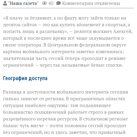
к
"Наша газета"
40
Комментарии
отключены
записи
Мобильный
«Я плачу за безлимит, а по факту могу зайти только на
интернет:
когда
десяток сайтов — это как купить абонемент в спортзал, а
доступ
попасть лишь в раздевалку», — делится москвич Алексей,
есть,
который в последнее время всё чаще задумывается о
но
не
смене оператора. В Центральном федеральном округе
ко
картина мобильного интернета заметно изменилась:
всему
значительная часть сессий теперь проходит в режиме
ограничений — через так называемые белые списки.
География доступа
Разница в доступности мобильного интернета сегодня
сильно зависит от региона. В приграничных областях
ситуация наиболее ощутима: там подавляющее
большинство подключений работает строго в рамках
разрешённого перечня ресурсов. В столичном регионе
баланс чуть мягче — почти половина сессий проходит
без ограничений, но и здесь заметно, что привычный