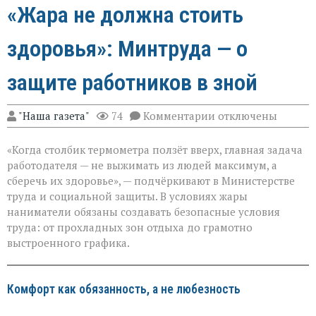
«Жара не должна стоить
здоровья»: Минтруда — о
защите работников в зной
к
"Наша газета"
74
Комментарии
отключены
записи
«Жара
«Когда столбик термометра ползёт вверх, главная задача
не
должна
работодателя — не выжимать из людей максимум, а
стоить
сберечь их здоровье», — подчёркивают в Министерстве
здоровья»:
труда и социальной защиты. В условиях жары
Минтруда — о
защите
наниматели обязаны создавать безопасные условия
работников
труда: от прохладных зон отдыха до грамотно
в
выстроенного графика.
зной
Комфорт как обязанность, а не любезность