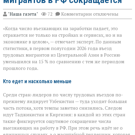
к
"Наша газета"
72
Комментарии
отключены
записи
«Рынок
«Когда число въезжающих на заработки падает, это
труда
чувствует
отражается не только на стройках и сервисах, но и на
перемену»:
экономике в целом», — отмечает эксперт. По данным
поток
статистики, в первом полугодии 2026 года въезд
трудовых
мигрантов
трудовых мигрантов из Центральной Азии в Россию
в
уменьшился на 15 % по сравнению с тем же периодом
РФ
прошлого года.
сокращается
Кто едет и насколько меньше
Среди стран-лидеров по числу трудовых въездов по-
прежнему лидирует Узбекистан — туда уходит большая
часть потока, хотя темпы заметно снизились. Следом
идут Таджикистан и Киргизия: в каждой из этих стран
также фиксируется ощутимое сокращение числа
выезжающих на работу в РФ. При этом речь идёт не о
единичных случаях, а о масштабной тенденции, которая