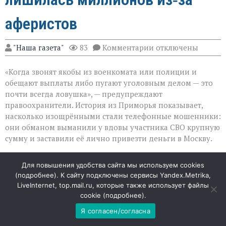
аферистов
к
"Наша газета"
83
Комментарии
отключены
записи
«Они
«Когда звонят якобы из военкомата или полиции и
сыграли
на
обещают выплаты либо пугают уголовным делом — это
самом
почти всегда ловушка», — предупреждают
больном»:
правоохранители. История из Приморья показывает,
вдова
военного
насколько изощрёнными стали телефонные мошенники:
лишилась
они обманом выманили у вдовы участника СВО крупную
миллионов
сумму и заставили её лично привезти деньги в Москву.
из‑за
аферистов
Ловушка с обещанием выплат
Для повышения удобства сайта мы используем cookies
(
подробнее
). К сайту подключены сервисы Yandex.Metrika,
Всё началось с заманчивого предложения: женщине
LiveInternet, top.mail.ru, которые также использует файлы
позвонили и, представившись сотрудником военкомата,
cookie (
подробнее
).
пообещали дополнительные выплаты за погибшего
Я согласен/согласна
супруга. Для многих такие слова — не просто финансовая