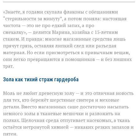
записи
Когда
«Знаете, я годами скупала флаконы с обещаниями
бытовая
химия
“стерильности за минуту”, а потом поняла: настоящая
бессильна:
чистота — это не про едкий запах, а про
хитрости
смекалку», — делится Марина, хозяйка с 15‑летним
для
идеальной
стажем. И правда: многие магазинные средства лишь
чистоты
прячут грязь, оставляя липкий след или разъедая
материал. Но если присмотреться к привычным вещам,
они легко превращаются в помощников — и без лишних
трат.
Зола как тихий страж гардероба
Моль не любит древесную золу — и это отличная новость
для тех, кто бережёт шерстяные свитера и меховые
детали. Вместо магазинных саше достаточно насыпать
немного золы в тканевые мешочки и разложить на
полках. Щелочная среда отпугивает насекомых, а ткань
остаётся нетронутой химией — никаких резких запахов и
пятен.