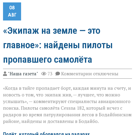
08
АВГ
«Экипаж на земле — это
главное»: найдены пилоты
пропавшего самолёта
к
"Наша газета"
73
Комментарии
отключены
записи
«Экипаж
«Когда в тайге пропадает борт, каждая минута на счету, и
на
земле — это
новость о том, что экипаж жив, — лучшее, что можно
главное»:
услышать», — комментируют специалисты авиационного
найдены
поиска. Пилоты самолёта Cessna 182, который исчез с
пилоты
пропавшего
радаров во время патрулирования лесов в Бодайбинском
самолёта
районе, найдены и доставлены в Бодайбо.
Полёт, который оборвался на радарах