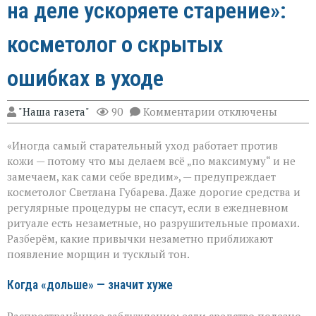
на деле ускоряете старение»:
косметолог о скрытых
ошибках в уходе
к
"Наша газета"
90
Комментарии
отключены
записи
«Вы
«Иногда самый старательный уход работает против
думаете,
что
кожи — потому что мы делаем всё „по максимуму“ и не
ухаживаете,
замечаем, как сами себе вредим», — предупреждает
а
косметолог Светлана Губарева. Даже дорогие средства и
на
деле
регулярные процедуры не спасут, если в ежедневном
ускоряете
ритуале есть незаметные, но разрушительные промахи.
старение»:
Разберём, какие привычки незаметно приближают
косметолог
появление морщин и тусклый тон.
о
скрытых
ошибках
Когда «дольше» — значит хуже
в
уходе