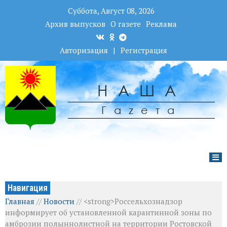
Суббота, Август 08, 2026
Архив выпусков
О газете
Реклама
Авторизация
|
Регистрация
НАША
Гаzета
Навигация
Главная
//
Новости
//
<strong>Россельхознадзор
информирует об установленной карантинной зоны по
амброзии полыннолистной на территории Ростовской