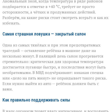
Аномальный зной, когда температура в ряде районов
том,
как
подбирается к отметке в +40 °C, требует не просто
уберечь
осторожности, а чётких и продуманных действий.
себя
Разберём, на какие риски стоит смотреть всерьёз и как их
и
избежать.
близких
Самая страшная ловушка — закрытый салон
Одна из самых тяжёлых и при этом предотвратимых
трагедий — оставление ребёнка в машине даже на
несколько минут. В палящий день салон прогревается
стремительно: критическая для здоровья температура
достигается пугающе быстро, и последствия могут быть
необратимыми. В МВД подчёркивают: никакая спешка
или «дело на пять минут» не оправдывает такого риска.
Если нужно выйти из авто — ребёнок должен быть с
вами.
Как правильно поддерживать силы
В жару организм теряет влагу интенсивнее, и восполнять