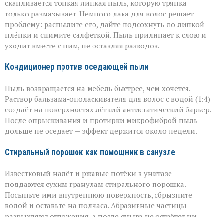
скапливается тонкая липкая пыль, которую тряпка
только размазывает. Немного лака для волос решает
проблему: распылите его, дайте подсохнуть до липкой
плёнки и снимите салфеткой. Пыль прилипает к слою и
уходит вместе с ним, не оставляя разводов.
Кондиционер против оседающей пыли
Пыль возвращается на мебель быстрее, чем хочется.
Раствор бальзама‑ополаскивателя для волос с водой (1:4)
создаёт на поверхностях лёгкий антистатический барьер.
После опрыскивания и протирки микрофиброй пыль
дольше не оседает — эффект держится около недели.
Стиральный порошок как помощник в санузле
Известковый налёт и ржавые потёки в унитазе
поддаются сухим гранулам стирального порошка.
Посыпьте ими внутреннюю поверхность, сбрызните
водой и оставьте на полчаса. Абразивные частицы
разрыхляют отложения, а после смыва не остаётся ни