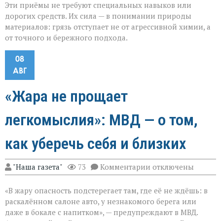
Эти приёмы не требуют специальных навыков или
дорогих средств. Их сила — в понимании природы
материалов: грязь отступает не от агрессивной химии, а
от точного и бережного подхода.
08
АВГ
«Жара не прощает
легкомыслия»: МВД — о том,
как уберечь себя и близких
к
"Наша газета"
73
Комментарии
отключены
записи
«Жара
«В жару опасность подстерегает там, где её не ждёшь: в
не
прощает
раскалённом салоне авто, у незнакомого берега или
легкомыслия»:
даже в бокале с напитком», — предупреждают в МВД.
МВД — о