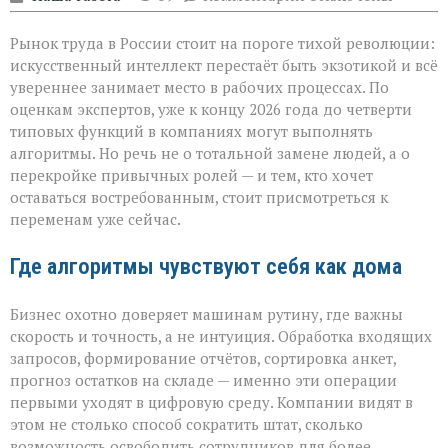
записи
«ИИ
Рынок труда в России стоит на пороге тихой революции:
не
придёт
искусственный интеллект перестаёт быть экзотикой и всё
с
увереннее занимает место в рабочих процессах. По
табличкой
оценкам экспертов, уже к концу 2026 года до четверти
“вы
уволены” — он
типовых функций в компаниях могут выполнять
тихо
алгоритмы. Но речь не о тотальной замене людей, а о
перепишет
перекройке привычных ролей — и тем, кто хочет
правила
оставаться востребованным, стоит присмотреться к
игры»
переменам уже сейчас.
Где алгоритмы чувствуют себя как дома
Бизнес охотно доверяет машинам рутину, где важны
скорость и точность, а не интуиция. Обработка входящих
запросов, формирование отчётов, сортировка анкет,
прогноз остатков на складе — именно эти операции
первыми уходят в цифровую среду. Компании видят в
этом не столько способ сократить штат, сколько
возможность освободить сотрудников для более