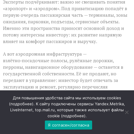
Эксперты подчёркивают: важно не смешивать понятия
«аэропорт» и «аэродром». Под приватизацию попадёт в
первую очередь пассажирская часть — терминалы, зоны
ожидания, парковки, подъезды, сервисные объекты.
Именно эти пространства приносят основной доход и
потому интересны инвестору: их развитие напрямую
влияет на комфорт пассажиров и выручку.
А вот аэродромная инфраструктура —
взлётно‑посадочные полосы, рулёжные дорожки,
перроны, навигационное оборудование — останется в
государственной собственности. Её не продают, но
передают в управление: инвестор будет отвечать за
эксплуатацию и ремонт, регулярно перечисляя
государству концессионный платёж. Такой формат
Для повышения удобства сайта мы используем cookies
выгоден обеим сторонам: бизнес заинтересован
(
подробнее
). К сайту подключены сервисы Yandex.Metrika,
поддерживать объекты в порядке, ведь от их состояния
LiveInternet, top.mail.ru, которые также использует файлы
зависит работа всего аэропорта.
cookie (
подробнее
).
Я согласен/согласна
Зачем это нужно и чего ждать пассажирам