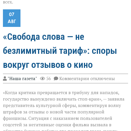
всех.
07
АВГ
«Свобода слова — не
безлимитный тариф»: споры
вокруг отзывов о кино
к
"Наша газета"
56
Комментарии
отключены
записи
«Свобода
«Когда критика превращается в трибуну для нападок,
слова — не
безлимитный
государство вынуждено включать стоп‑кран», — заявила
тариф»:
представитель культурной сферы, комментируя волну
споры
штрафов за отзывы о новой части популярной
вокруг
отзывов
франшизы. Ситуация с наказанием пользователей
о
соцсетей за негативные оценки фильма вызвала в
кино