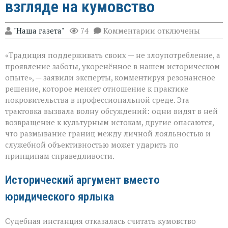
взгляде на кумовство
к
"Наша газета"
74
Комментарии
отключены
записи
«Семья — это
«Традиция поддерживать своих — не злоупотребление, а
не
только
проявление заботы, укоренённое в нашем историческом
опора,
опыте», — заявили эксперты, комментируя резонансное
но
решение, которое меняет отношение к практике
и
пропуск?» — о
покровительства в профессиональной среде. Эта
новом
трактовка вызвала волну обсуждений: одни видят в ней
взгляде
возвращение к культурным истокам, другие опасаются,
на
что размывание границ между личной лояльностью и
кумовство
служебной объективностью может ударить по
принципам справедливости.
Исторический аргумент вместо
юридического ярлыка
Судебная инстанция отказалась считать кумовство