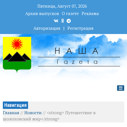
Пятница, Август 07, 2026
Архив выпусков
О газете
Реклама
Авторизация
|
Регистрация
НАША
Гаzета
Навигация
Главная
//
Новости
//
<strong> Путешествие в
шолоховский мир</strong>