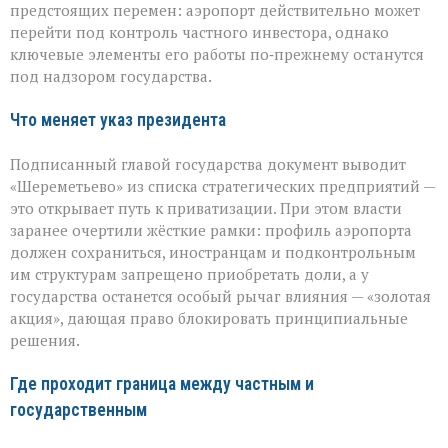
предстоящих перемен: аэропорт действительно может
руки,
а
перейти под контроль частного инвестора, однако
что
ключевые элементы его работы по‑прежнему останутся
останется
под надзором государства.
у
государства
Что меняет указ президента
Подписанный главой государства документ выводит
«Шереметьево» из списка стратегических предприятий —
это открывает путь к приватизации. При этом власти
заранее очертили жёсткие рамки: профиль аэропорта
должен сохраниться, иностранцам и подконтрольным
им структурам запрещено приобретать доли, а у
государства останется особый рычаг влияния — «золотая
акция», дающая право блокировать принципиальные
решения.
Где проходит граница между частным и
государственным