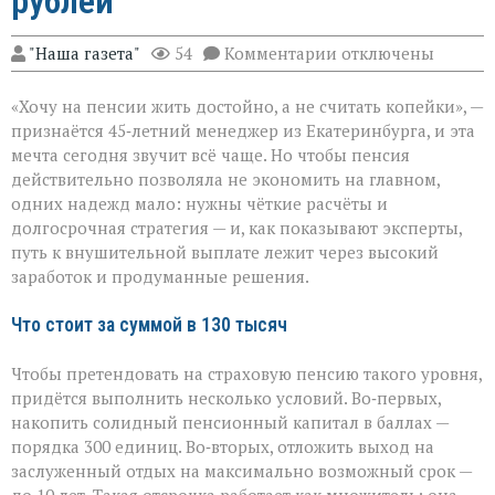
рублей
к
"Наша газета"
54
Комментарии
отключены
записи
Пенсия
«Хочу на пенсии жить достойно, а не считать копейки», —
мечты:
что
признаётся 45‑летний менеджер из Екатеринбурга, и эта
нужно,
мечта сегодня звучит всё чаще. Но чтобы пенсия
чтобы
действительно позволяла не экономить на главном,
получать
130
одних надежд мало: нужны чёткие расчёты и
тысяч
долгосрочная стратегия — и, как показывают эксперты,
рублей
путь к внушительной выплате лежит через высокий
заработок и продуманные решения.
Что стоит за суммой в 130 тысяч
Чтобы претендовать на страховую пенсию такого уровня,
придётся выполнить несколько условий. Во‑первых,
накопить солидный пенсионный капитал в баллах —
порядка 300 единиц. Во‑вторых, отложить выход на
заслуженный отдых на максимально возможный срок —