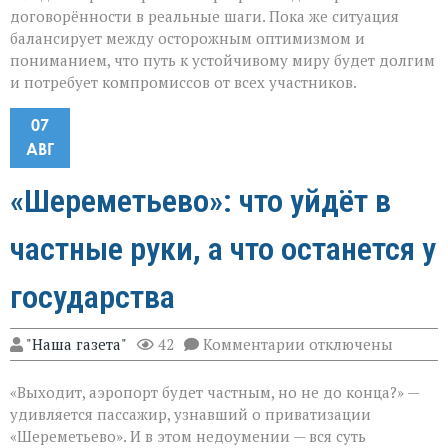
договорённости в реальные шаги. Пока же ситуация
балансирует между осторожным оптимизмом и
пониманием, что путь к устойчивому миру будет долгим
и потребует компромиссов от всех участников.
07
АВГ
«Шереметьево»: что уйдёт в
частные руки, а что останется у
государства
к
"Наша газета"
42
Комментарии
отключены
записи
«Шереметьево»:
«Выходит, аэропорт будет частным, но не до конца?» —
что
уйдёт
удивляется пассажир, узнавший о приватизации
в
«Шереметьево». И в этом недоумении — вся суть
частные