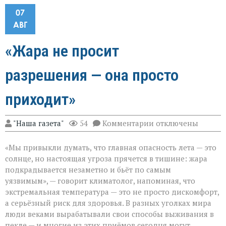
07
АВГ
«Жара не просит
разрешения — она просто
приходит»
к
"Наша газета"
54
Комментарии
отключены
записи
«Жара
«Мы привыкли думать, что главная опасность лета — это
не
просит
солнце, но настоящая угроза прячется в тишине: жара
разрешения — она
подкрадывается незаметно и бьёт по самым
просто
уязвимым», — говорит климатолог, напоминая, что
приходит»
экстремальная температура — это не просто дискомфорт,
а серьёзный риск для здоровья. В разных уголках мира
люди веками вырабатывали свои способы выживания в
пекле — и многие из этих приёмов сегодня могут