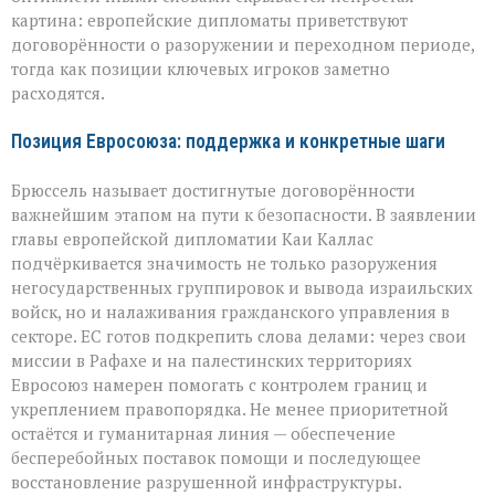
надежды
и
картина: европейские дипломаты приветствуют
противоречия
договорённости о разоружении и переходном периоде,
тогда как позиции ключевых игроков заметно
расходятся.
Позиция Евросоюза: поддержка и конкретные шаги
Брюссель называет достигнутые договорённости
важнейшим этапом на пути к безопасности. В заявлении
главы европейской дипломатии Каи Каллас
подчёркивается значимость не только разоружения
негосударственных группировок и вывода израильских
войск, но и налаживания гражданского управления в
секторе. ЕС готов подкрепить слова делами: через свои
миссии в Рафахе и на палестинских территориях
Евросоюз намерен помогать с контролем границ и
укреплением правопорядка. Не менее приоритетной
остаётся и гуманитарная линия — обеспечение
бесперебойных поставок помощи и последующее
восстановление разрушенной инфраструктуры.