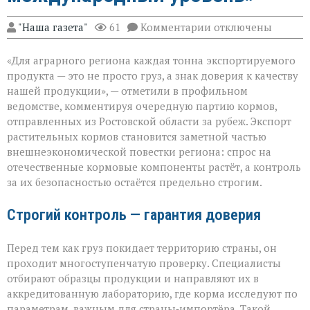
к
"Наша газета"
61
Комментарии
отключены
записи
«Донской
«Для аграрного региона каждая тонна экспортируемого
шрот
выходит
продукта — это не просто груз, а знак доверия к качеству
на
нашей продукции», — отметили в профильном
международный
ведомстве, комментируя очередную партию кормов,
уровень»
отправленных из Ростовской области за рубеж. Экспорт
растительных кормов становится заметной частью
внешнеэкономической повестки региона: спрос на
отечественные кормовые компоненты растёт, а контроль
за их безопасностью остаётся предельно строгим.
Строгий контроль — гарантия доверия
Перед тем как груз покидает территорию страны, он
проходит многоступенчатую проверку. Специалисты
отбирают образцы продукции и направляют их в
аккредитованную лабораторию, где корма исследуют по
параметрам, важным для страны‑импортёра. Такой