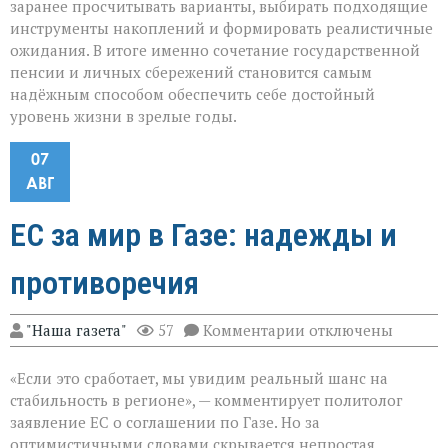
заранее просчитывать варианты, выбирать подходящие
инструменты накоплений и формировать реалистичные
ожидания. В итоге именно сочетание государственной
пенсии и личных сбережений становится самым
надёжным способом обеспечить себе достойный
уровень жизни в зрелые годы.
07
АВГ
ЕС за мир в Газе: надежды и
противоречия
к
"Наша газета"
57
Комментарии
отключены
записи
ЕС
«Если это сработает, мы увидим реальный шанс на
за
мир
стабильность в регионе», — комментирует политолог
в
заявление ЕС о соглашении по Газе. Но за
Газе:
оптимистичными словами скрывается непростая