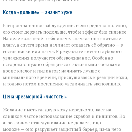
скрытых
ошибках
Когда «дольше» — значит хуже
в
уходе
Распространённое заблуждение: если средство полезно,
его стоит держать подольше, чтобы эффект был сильнее.
На деле кожа ведёт себя иначе: сначала она впитывает
влагу, а спустя время начинает отдавать её обратно — в
состав маски или патча. В результате вместо глубокого
увлажнения получается обезвоживание. Особенно
осторожно нужно обращаться с активными составами
вроде кислот и пилингов: начинать лучше с
минимального времени, прислушиваясь к реакции кожи,
и только потом постепенно увеличивать экспозицию.
Цена чрезмерной «чистоты»
Желание иметь гладкую кожу нередко толкает на
слишком частое использование скрабов и пилингов. Но
агрессивное отшелушивание не делает лицо
моложе — оно разрушает защитный барьер, из‑за чего