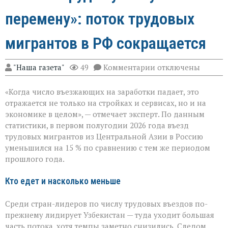
перемену»: поток трудовых
мигрантов в РФ сокращается
к
"Наша газета"
49
Комментарии
отключены
записи
«Рынок
«Когда число въезжающих на заработки падает, это
труда
чувствует
отражается не только на стройках и сервисах, но и на
перемену»:
экономике в целом», — отмечает эксперт. По данным
поток
статистики, в первом полугодии 2026 года въезд
трудовых
мигрантов
трудовых мигрантов из Центральной Азии в Россию
в
уменьшился на 15 % по сравнению с тем же периодом
РФ
прошлого года.
сокращается
Кто едет и насколько меньше
Среди стран-лидеров по числу трудовых въездов по-
прежнему лидирует Узбекистан — туда уходит большая
часть потока, хотя темпы заметно снизились. Следом