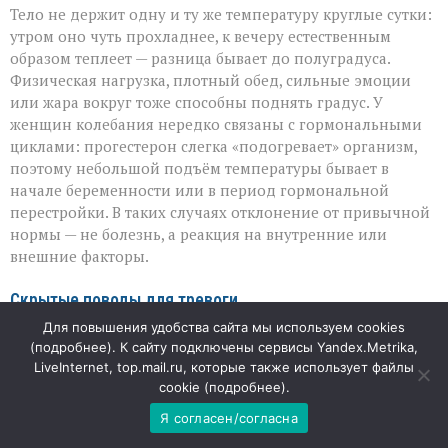
Тело не держит одну и ту же температуру круглые сутки:
утром оно чуть прохладнее, к вечеру естественным
образом теплеет — разница бывает до полуградуса.
Физическая нагрузка, плотный обед, сильные эмоции
или жара вокруг тоже способны поднять градус. У
женщин колебания нередко связаны с гормональными
циклами: прогестерон слегка «подогревает» организм,
поэтому небольшой подъём температуры бывает в
начале беременности или в период гормональной
перестройки. В таких случаях отклонение от привычной
нормы — не болезнь, а реакция на внутренние или
внешние факторы.
Скрытые поводы для тревоги
Для повышения удобства сайта мы используем cookies
Если температура держится несколько дней подряд,
(
подробнее
). К сайту подключены сервисы Yandex.Metrika,
причина может быть глубже бытовых колебаний.
LiveInternet, top.mail.ru, которые также использует файлы
Нередко так проявляют себя вялотекущие инфекции — от
cookie (
подробнее
).
хронического тонзиллита до туберкулёза.
Я согласен/согласна
Неинфекционные причины тоже встречаются: