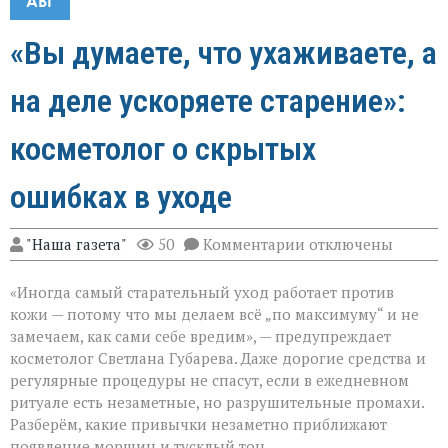
АВГ
«Вы думаете, что ухаживаете, а
на деле ускоряете старение»:
косметолог о скрытых
ошибках в уходе
к
"Наша газета"
50
Комментарии
отключены
записи
«Вы
«Иногда самый старательный уход работает против
думаете,
что
кожи — потому что мы делаем всё „по максимуму“ и не
ухаживаете,
замечаем, как сами себе вредим», — предупреждает
а
косметолог Светлана Губарева. Даже дорогие средства и
на
деле
регулярные процедуры не спасут, если в ежедневном
ускоряете
ритуале есть незаметные, но разрушительные промахи.
старение»:
Разберём, какие привычки незаметно приближают
косметолог
появление морщин и тусклый тон.
о