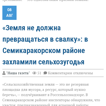
08
АВГ
«Земля не должна
превращаться в свалку»: в
Семикаракорском районе
захламили сельхозугодья
к
"Наша газета"
51
Комментарии
отключены
записи
«Земля
«Сельскохозяйственная земля — это не резервная
не
должна
площадка для мусора, а ресурс, который нужно
превращаться
беречь», — подчёркивают в Россельхознадзоре. В
в
Семикаракорском районе инспекторы обнаружили, что
свалку»:
в
участок, предназначенный для аграрной работы,