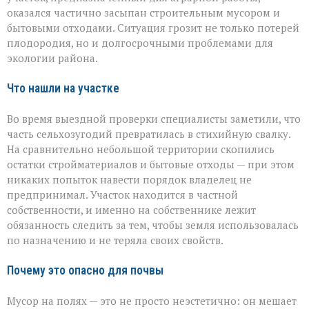
Семикаракорском
оказался частично засыпан строительным мусором и
районе
бытовыми отходами. Ситуация грозит не только потерей
захламили
плодородия, но и долгосрочными проблемами для
сельхозугодья
экологии района.
Что нашли на участке
Во время выездной проверки специалисты заметили, что
часть сельхозугодий превратилась в стихийную свалку.
На сравнительно небольшой территории скопились
остатки стройматериалов и бытовые отходы — при этом
никаких попыток навести порядок владелец не
предпринимал. Участок находится в частной
собственности, и именно на собственнике лежит
обязанность следить за тем, чтобы земля использовалась
по назначению и не теряла своих свойств.
Почему это опасно для почвы
Мусор на полях — это не просто неэстетично: он мешает