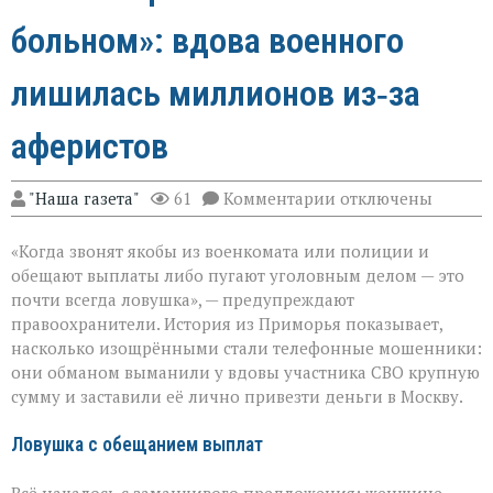
больном»: вдова военного
лишилась миллионов из‑за
аферистов
к
"Наша газета"
61
Комментарии
отключены
записи
«Они
«Когда звонят якобы из военкомата или полиции и
сыграли
на
обещают выплаты либо пугают уголовным делом — это
самом
почти всегда ловушка», — предупреждают
больном»:
правоохранители. История из Приморья показывает,
вдова
военного
насколько изощрёнными стали телефонные мошенники:
лишилась
они обманом выманили у вдовы участника СВО крупную
миллионов
сумму и заставили её лично привезти деньги в Москву.
из‑за
аферистов
Ловушка с обещанием выплат