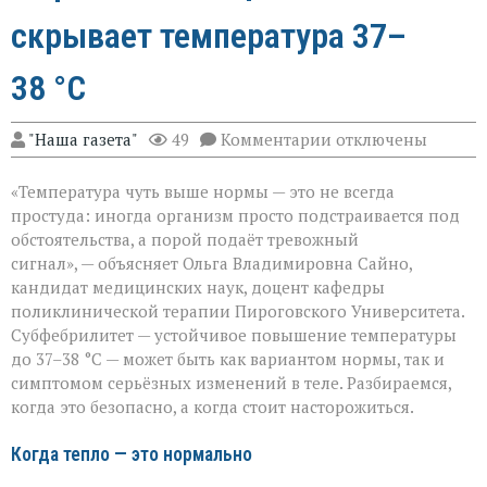
скрывает температура 37–
38 °C
к
"Наша газета"
49
Комментарии
отключены
записи
«Не
«Температура чуть выше нормы — это не всегда
спешите
пить
простуда: иногда организм просто подстраивается под
жаропонижающее»
обстоятельства, а порой подаёт тревожный
что
сигнал», — объясняет Ольга Владимировна Сайно,
скрывает
температура
кандидат медицинских наук, доцент кафедры
37–
поликлинической терапии Пироговского Университета.
38 °C
Субфебрилитет — устойчивое повышение температуры
до 37–38 °C — может быть как вариантом нормы, так и
симптомом серьёзных изменений в теле. Разбираемся,
когда это безопасно, а когда стоит насторожиться.
Когда тепло — это нормально