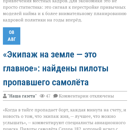
привлечения местных кадров. Для экономики это не
просто статистика: это сигнал к перестройке привычных
моделей найма и к более внимательному планированию
кадровой политики на годы вперёд.
08
АВГ
«Экипаж на земле — это
главное»: найдены пилоты
пропавшего самолёта
к
"Наша газета"
47
Комментарии
отключены
записи
«Экипаж
«Когда в тайге пропадает борт, каждая минута на счету, и
на
земле — это
новость о том, что экипаж жив, — лучшее, что можно
главное»:
услышать», — комментируют специалисты авиационного
найдены
поиска. Пилоты самолёта Cessna 182, который исчез с