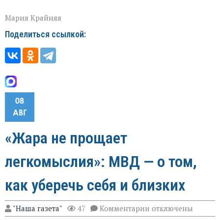
Мария Крайняя
Поделиться ссылкой:
08
АВГ
«Жара не прощает
легкомыслия»: МВД — о том,
как уберечь себя и близких
к
"Наша газета"
47
Комментарии
отключены
записи