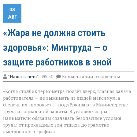
08
АВГ
«Жара не должна стоить
здоровья»: Минтруда — о
защите работников в зной
к
"Наша газета"
50
Комментарии
отключены
записи
«Жара
«Когда столбик термометра ползёт вверх, главная задача
не
должна
работодателя — не выжимать из людей максимум, а
стоить
сберечь их здоровье», — подчёркивают в Министерстве
здоровья»:
труда и социальной защиты. В условиях жары
Минтруда — о
защите
наниматели обязаны создавать безопасные условия
работников
труда: от прохладных зон отдыха до грамотно
в
выстроенного графика.
зной