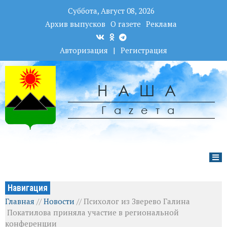
Суббота, Август 08, 2026
Архив выпусков
О газете
Реклама
Авторизация
|
Регистрация
НАША
Гаzета
Навигация
Главная
//
Новости
//
Психолог из Зверево Галина
Покатилова приняла участие в региональной
конференции