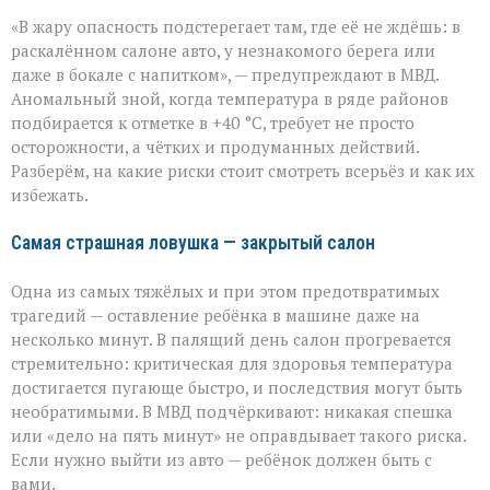
«Жара
«В жару опасность подстерегает там, где её не ждёшь: в
не
прощает
раскалённом салоне авто, у незнакомого берега или
легкомыслия»:
даже в бокале с напитком», — предупреждают в МВД.
МВД — о
Аномальный зной, когда температура в ряде районов
том,
как
подбирается к отметке в +40 °C, требует не просто
уберечь
осторожности, а чётких и продуманных действий.
себя
Разберём, на какие риски стоит смотреть всерьёз и как их
и
избежать.
близких
Самая страшная ловушка — закрытый салон
Одна из самых тяжёлых и при этом предотвратимых
трагедий — оставление ребёнка в машине даже на
несколько минут. В палящий день салон прогревается
стремительно: критическая для здоровья температура
достигается пугающе быстро, и последствия могут быть
необратимыми. В МВД подчёркивают: никакая спешка
или «дело на пять минут» не оправдывает такого риска.
Если нужно выйти из авто — ребёнок должен быть с
вами.