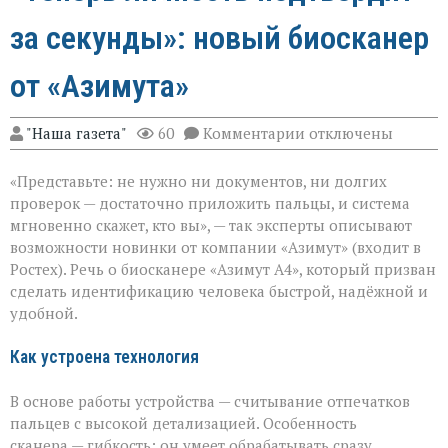
за секунды»: новый биосканер
от «Азимута»
к
"Наша газета"
60
Комментарии
отключены
записи
«Теперь
«Представьте: не нужно ни документов, ни долгих
личность
подтвердят
проверок — достаточно приложить пальцы, и система
за
мгновенно скажет, кто вы», — так эксперты описывают
секунды»:
возможности новинки от компании «Азимут» (входит в
новый
биосканер
Ростех). Речь о биосканере «Азимут А4», который призван
от
сделать идентификацию человека быстрой, надёжной и
«Азимута»
удобной.
Как устроена технология
В основе работы устройства — считывание отпечатков
пальцев с высокой детализацией. Особенность
сканера — гибкость: он умеет обрабатывать сразу