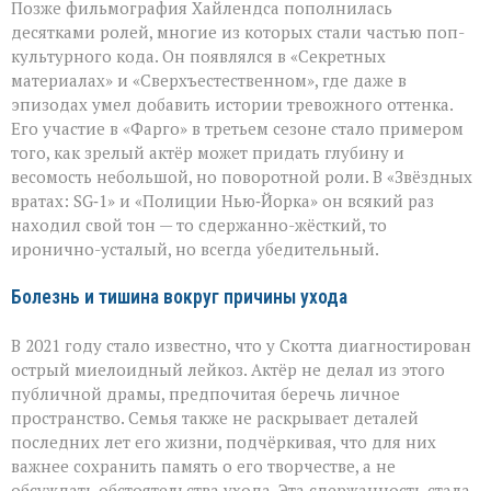
Позже фильмография Хайлендса пополнилась
десятками ролей, многие из которых стали частью поп-
культурного кода. Он появлялся в «Секретных
материалах» и «Сверхъестественном», где даже в
эпизодах умел добавить истории тревожного оттенка.
Его участие в «Фарго» в третьем сезоне стало примером
того, как зрелый актёр может придать глубину и
весомость небольшой, но поворотной роли. В «Звёздных
вратах: SG‑1» и «Полиции Нью‑Йорка» он всякий раз
находил свой тон — то сдержанно-жёсткий, то
иронично-усталый, но всегда убедительный.
Болезнь и тишина вокруг причины ухода
В 2021 году стало известно, что у Скотта диагностирован
острый миелоидный лейкоз. Актёр не делал из этого
публичной драмы, предпочитая беречь личное
пространство. Семья также не раскрывает деталей
последних лет его жизни, подчёркивая, что для них
важнее сохранить память о его творчестве, а не
обсуждать обстоятельства ухода. Эта сдержанность стала