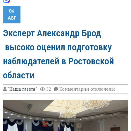
06
АВГ
Эксперт Александр Брод
высоко оценил подготовку
наблюдателей в Ростовской
области
к
"Наша газета"
52
Комментарии
отключены
записи
Эксперт
Александр
Брод
высоко
оценил
подготовку
наблюдателей