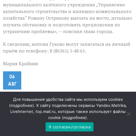
муниципального казённого учреждения „Управление
капитального строительства и жилищно‑коммунального
хозяйства“ Роману Острикову выехать на место, детально
изучить обстановку и подготовить предложения по
устранению проблемы», — пояснил глава города.
К сведению, жители Гуково могут записаться на личный
приём по телефону: 8 (86361) 5‑48‑61.
Мария Крайняя
06
АВГ
От мусора к пользе: как
Для повышения удобства сайта мы используем cookies
(
подробнее
). К сайту подключены сервисы Yandex.Metrika,
превратить отходы в ресурс
LiveInternet, top.mail.ru, которые также использует файлы
cookie (
подробнее
).
Я согласен/согласна
к
"Наша газета"
58
Комментарии
отключены
записи