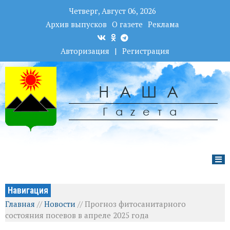
Четверг, Август 06, 2026
Архив выпусков
О газете
Реклама
Авторизация
|
Регистрация
НАША
Гаzета
Навигация
Главная
//
Новости
//
Прогноз фитосанитарного
состояния посевов в апреле 2025 года