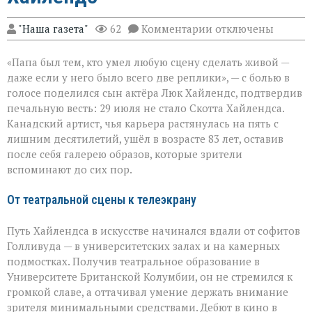
к
"Наша газета"
62
Комментарии
отключены
записи
«Он
«Папа был тем, кто умел любую сцену сделать живой —
умел
делать
даже если у него было всего две реплики», — с болью в
второстепенное
голосе поделился сын актёра Люк Хайлендс, подтвердив
незабываемым»:
печальную весть: 29 июля не стало Скотта Хайлендса.
ушёл
Скотт
Канадский артист, чья карьера растянулась на пять с
Хайлендс
лишним десятилетий, ушёл в возрасте 83 лет, оставив
после себя галерею образов, которые зрители
вспоминают до сих пор.
От театральной сцены к телеэкрану
Путь Хайлендса в искусстве начинался вдали от софитов
Голливуда — в университетских залах и на камерных
подмостках. Получив театральное образование в
Университете Британской Колумбии, он не стремился к
громкой славе, а оттачивал умение держать внимание
зрителя минимальными средствами. Дебют в кино в