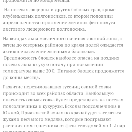
На посевах люцерны и других бобовых трав, кроме
клубеньковых долгоносиков, со второй половины
апреля начнется отрождение личинок фитономуса —
листового люцернового долгоносика.
На всходах льна масличного начиная с южной зоны, а
затем до северных районов по краям полей ожидается
активное заселение льняными блошками.
Вредоносность блошек наиболее опасна на поздних
посевах льна в сухую погоду при повышении
температуры выше 20 0. Питание блошек продолжится
до конца месяца.
Развитие перезимовавших гусениц озимой совки
происходит во всех районах области. Наибольшую
опасность озимая совка будет представлять на посевах
подсолнечника и кукурузы. Всходы подсолнечника в
Южной, Приазовской зонах по краям будут заселяться
жуками песчаного медляка, которые подгрызают
растения подсолнечника от фазы семядолей до 1-2 пар
настоящих листьев.