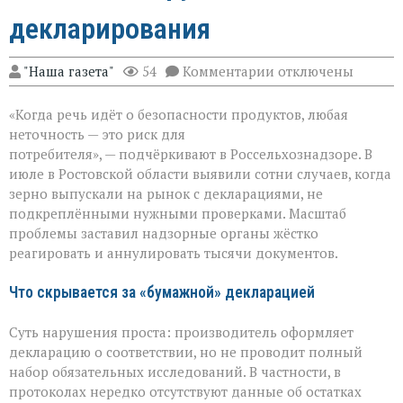
декларирования
к
"Наша газета"
54
Комментарии
отключены
записи
Зерно
«Когда речь идёт о безопасности продуктов, любая
под
прицелом:
неточность — это риск для
в
потребителя», — подчёркивают в Россельхознадзоре. В
Ростовской
июле в Ростовской области выявили сотни случаев, когда
области
вскрыли
зерно выпускали на рынок с декларациями, не
массовые
подкреплёнными нужными проверками. Масштаб
нарушения
проблемы заставил надзорные органы жёстко
декларирования
реагировать и аннулировать тысячи документов.
Что скрывается за «бумажной» декларацией
Суть нарушения проста: производитель оформляет
декларацию о соответствии, но не проводит полный
набор обязательных исследований. В частности, в
протоколах нередко отсутствуют данные об остатках