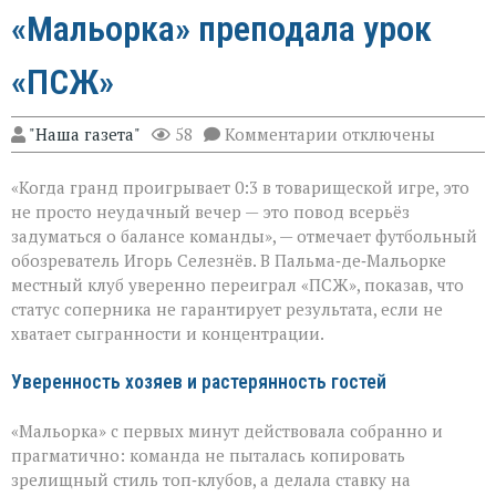
«Мальорка» преподала урок
«ПСЖ»
к
"Наша газета"
58
Комментарии
отключены
записи
Громкий
«Когда гранд проигрывает 0:3 в товарищеской игре, это
сюрприз
в
не просто неудачный вечер — это повод всерьёз
Пальме:
задуматься о балансе команды», — отмечает футбольный
«Мальорка»
обозреватель Игорь Селезнёв. В Пальма‑де‑Мальорке
преподала
урок
местный клуб уверенно переиграл «ПСЖ», показав, что
«ПСЖ»
статус соперника не гарантирует результата, если не
хватает сыгранности и концентрации.
Уверенность хозяев и растерянность гостей
«Мальорка» с первых минут действовала собранно и
прагматично: команда не пыталась копировать
зрелищный стиль топ‑клубов, а делала ставку на