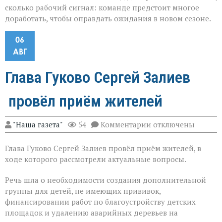
сколько рабочий сигнал: команде предстоит многое
доработать, чтобы оправдать ожидания в новом сезоне.
06
АВГ
Глава Гуково Сергей Залиев
провёл приём жителей
к
"Наша газета"
54
Комментарии
отключены
записи
Глава
Глава Гуково Сергей Залиев провёл приём жителей, в
Гуково
Сергей
ходе которого рассмотрели актуальные вопросы.
Залиев
провёл
Речь шла о необходимости создания дополнительной
приём
группы для детей, не имеющих прививок,
жителей
финансировании работ по благоустройству детских
площадок и удалению аварийных деревьев на