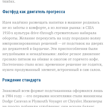
тяжбах.
Фастфуд как двигатель прогресса
Идея надёжно размещать напитки в машине родилась
не из заботы о комфорте, а из логики рынка: в США
1950‑х культура drive‑through стремительно набирала
обороты. Желание перекусить на ходу породило волну
импровизированных решений — от подставок на дверях
до держателей в бардачке. Эти приспособления были
неудобными и ненадёжными: любое резкое движение
грозило пятном на обивке и ожогом от горячего кофе.
Постепенно стало ясно: временное решение не годится,
нужен продуманный элемент, встроенный в сам салон.
Рождение стандарта
Знакомый всем формат подстаканника оформился лишь
в 1984 году — его первыми носителями стали минивэны
Dodge Caravan и Plymouth Voyager от Chrysler. Инженеры
не просто добавили углубление: они искали баланс