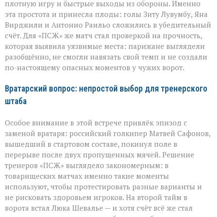
плотную игру и быстрые выходы из обороны. Именно
эта простота и принесла плоды: голы Зиту Лувумбу, Яна
Вирджили и Антонио Раильо сложились в убедительный
счёт. Для «ПСЖ» же матч стал проверкой на прочность,
которая выявила уязвимые места: парижане выглядели
разобщённо, не смогли навязать свой темп и не создали
по-настоящему опасных моментов у чужих ворот.
Вратарский вопрос: непростой выбор для тренерского
штаба
Особое внимание в этой встрече привлёк эпизод с
заменой вратаря: российский голкипер Матвей Сафонов,
вышедший в стартовом составе, покинул поле в
перерыве после двух пропущенных мячей. Решение
тренеров «ПСЖ» выглядело закономерным: в
товарищеских матчах именно такие моменты
используют, чтобы протестировать разные варианты и
не рисковать здоровьем игроков. На второй тайм в
ворота встал Люка Шевалье — и хотя счёт всё же стал