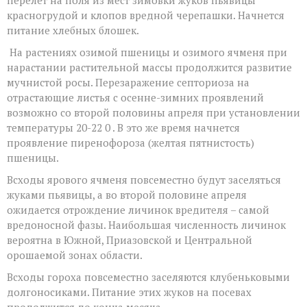
красногрудой и клопов вредной черепашки. Начнется
питание хлебных блошек.
На растениях озимой пшеницы и озимого ячменя при
нарастании растительной массы продолжится развитие
мучнистой росы. Перезаражение септориоза на
отрастающие листья с осенне-зимних проявлений
возможно со второй половины апреля при установлении
температуры 20-22 0 . В это же время начнется
проявление пиренофороза (желтая пятнистость)
пшеницы.
Всходы ярового ячменя повсеместно будут заселяться
жуками пьявицы, а во второй половине апреля
ожидается отрождение личинок вредителя – самой
вредоносной фазы. Наибольшая численность личинок
вероятна в Южной, Приазовской и Центральной
орошаемой зонах области.
Всходы гороха повсеместно заселяются клубеньковыми
долгоносиками. Питание этих жуков на посевах
продолжится до конца месяца.