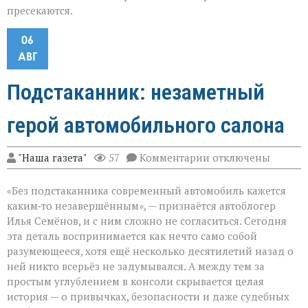
пресекаются.
06
АВГ
Подстаканник: незаметный
герой автомобильного салона
к
"Наша газета"
57
Комментарии
отключены
записи
Подстаканник:
«Без подстаканника современный автомобиль кажется
незаметный
герой
каким‑то незавершённым», — признаётся автоблогер
автомобильного
Илья Семёнов, и с ним сложно не согласиться. Сегодня
салона
эта деталь воспринимается как нечто само собой
разумеющееся, хотя ещё несколько десятилетий назад о
ней никто всерьёз не задумывался. А между тем за
простым углублением в консоли скрывается целая
история — о привычках, безопасности и даже судебных