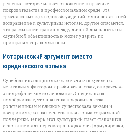
решение, которое меняет отношение к практике
и
пропуск?» — о
покровительства в профессиональной среде. Эта
новом
трактовка вызвала волну обсуждений: одни видят в ней
взгляде
возвращение к культурным истокам, другие опасаются,
на
что размывание границ между личной лояльностью и
кумовство
служебной объективностью может ударить по
принципам справедливости.
Исторический аргумент вместо
юридического ярлыка
Судебная инстанция отказалась считать кумовство
негативным фактором в разбирательствах, опираясь на
этнографические исследования. Специалисты
подчёркивают, что практика покровительства
родственникам и близким существовала веками и
воспринималась как естественная форма социальной
поддержки. Теперь этот культурный пласт становится
основанием для пересмотра подходов: формулировки,