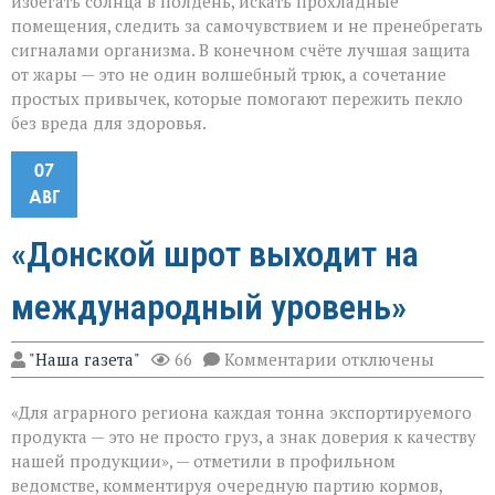
избегать солнца в полдень, искать прохладные
помещения, следить за самочувствием и не пренебрегать
сигналами организма. В конечном счёте лучшая защита
от жары — это не один волшебный трюк, а сочетание
простых привычек, которые помогают пережить пекло
без вреда для здоровья.
07
АВГ
«Донской шрот выходит на
международный уровень»
к
"Наша газета"
66
Комментарии
отключены
записи
«Донской
«Для аграрного региона каждая тонна экспортируемого
шрот
выходит
продукта — это не просто груз, а знак доверия к качеству
на
нашей продукции», — отметили в профильном
международный
ведомстве, комментируя очередную партию кормов,
уровень»