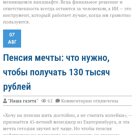
меняющемся ландшафте. Ведь финальное решение и
ответственность всегда остаются за человеком, а ИИ — это
инструмент, который работает лучше, когда им грамотно
пользуются.
07
АВГ
Пенсия мечты: что нужно,
чтобы получать 130 тысяч
рублей
к
"Наша газета"
62
Комментарии
отключены
записи
Пенсия
«Хочу на пенсии жить достойно, а не считать копейки», —
мечты:
что
признаётся 45‑летний менеджер из Екатеринбурга, и эта
нужно,
мечта сегодня звучит всё чаще. Но чтобы пенсия
чтобы