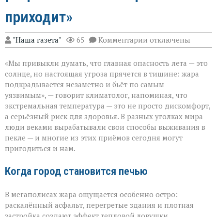
приходит»
к
"Наша газета"
65
Комментарии
отключены
записи
«Жара
«Мы привыкли думать, что главная опасность лета — это
не
просит
солнце, но настоящая угроза прячется в тишине: жара
разрешения — она
подкрадывается незаметно и бьёт по самым
просто
уязвимым», — говорит климатолог, напоминая, что
приходит»
экстремальная температура — это не просто дискомфорт,
а серьёзный риск для здоровья. В разных уголках мира
люди веками вырабатывали свои способы выживания в
пекле — и многие из этих приёмов сегодня могут
пригодиться и нам.
Когда город становится печью
В мегаполисах жара ощущается особенно остро:
раскалённый асфальт, перегретые здания и плотная
застройка создают эффект тепловой ловушки.