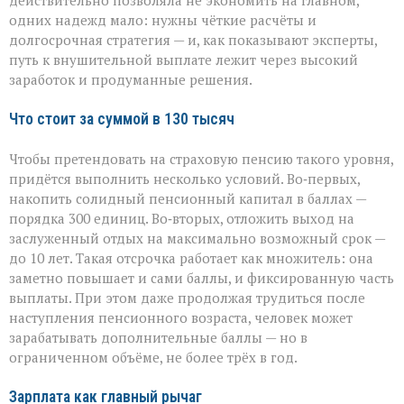
действительно позволяла не экономить на главном,
получать
130
одних надежд мало: нужны чёткие расчёты и
тысяч
долгосрочная стратегия — и, как показывают эксперты,
рублей
путь к внушительной выплате лежит через высокий
заработок и продуманные решения.
Что стоит за суммой в 130 тысяч
Чтобы претендовать на страховую пенсию такого уровня,
придётся выполнить несколько условий. Во‑первых,
накопить солидный пенсионный капитал в баллах —
порядка 300 единиц. Во‑вторых, отложить выход на
заслуженный отдых на максимально возможный срок —
до 10 лет. Такая отсрочка работает как множитель: она
заметно повышает и сами баллы, и фиксированную часть
выплаты. При этом даже продолжая трудиться после
наступления пенсионного возраста, человек может
зарабатывать дополнительные баллы — но в
ограниченном объёме, не более трёх в год.
Зарплата как главный рычаг