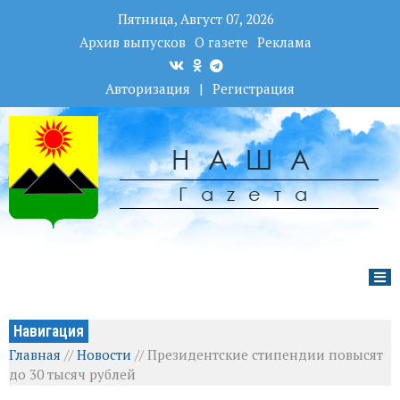
Пятница, Август 07, 2026
Архив выпусков
О газете
Реклама
Авторизация
|
Регистрация
НАША
Гаzета
Навигация
Главная
//
Новости
//
Президентские стипендии повысят
до 30 тысяч рублей