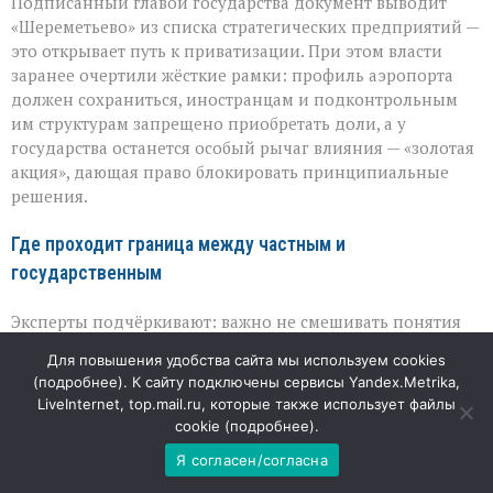
Подписанный главой государства документ выводит
«Шереметьево» из списка стратегических предприятий —
это открывает путь к приватизации. При этом власти
заранее очертили жёсткие рамки: профиль аэропорта
должен сохраниться, иностранцам и подконтрольным
им структурам запрещено приобретать доли, а у
государства останется особый рычаг влияния — «золотая
акция», дающая право блокировать принципиальные
решения.
Где проходит граница между частным и
государственным
Эксперты подчёркивают: важно не смешивать понятия
«аэропорт» и «аэродром». Под приватизацию попадёт в
Для повышения удобства сайта мы используем cookies
первую очередь пассажирская часть — терминалы, зоны
(
подробнее
). К сайту подключены сервисы Yandex.Metrika,
ожидания, парковки, подъезды, сервисные объекты.
LiveInternet, top.mail.ru, которые также использует файлы
Именно эти пространства приносят основной доход и
cookie (
подробнее
).
потому интересны инвестору: их развитие напрямую
Я согласен/согласна
влияет на комфорт пассажиров и выручку.