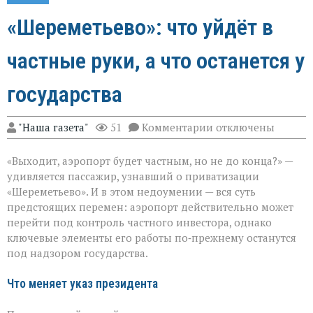
«Шереметьево»: что уйдёт в
частные руки, а что останется у
государства
к
"Наша газета"
51
Комментарии
отключены
записи
«Шереметьево»:
«Выходит, аэропорт будет частным, но не до конца?» —
что
уйдёт
удивляется пассажир, узнавший о приватизации
в
«Шереметьево». И в этом недоумении — вся суть
частные
предстоящих перемен: аэропорт действительно может
руки,
а
перейти под контроль частного инвестора, однако
что
ключевые элементы его работы по‑прежнему останутся
останется
под надзором государства.
у
государства
Что меняет указ президента