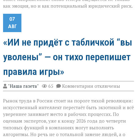
как эмоция, но и как потенциальный юридический риск.
07
АВГ
«ИИ не придёт с табличкой “вы
уволены” — он тихо перепишет
правила игры»
к
"Наша газета"
65
Комментарии
отключены
записи
«ИИ
Рынок труда в России стоит на пороге тихой революции:
не
придёт
искусственный интеллект перестаёт быть экзотикой и всё
с
увереннее занимает место в рабочих процессах. По
табличкой
оценкам экспертов, уже к концу 2026 года до четверти
“вы
уволены” — он
типовых функций в компаниях могут выполнять
тихо
алгоритмы. Но речь не о тотальной замене людей, а о