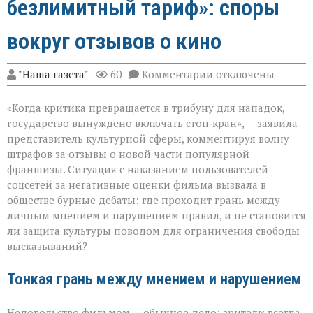
безлимитный тариф»: споры
вокруг отзывов о кино
к
"Наша газета"
60
Комментарии
отключены
записи
«Свобода
«Когда критика превращается в трибуну для нападок,
слова — не
безлимитный
государство вынуждено включать стоп‑кран», — заявила
тариф»:
представитель культурной сферы, комментируя волну
споры
штрафов за отзывы о новой части популярной
вокруг
отзывов
франшизы. Ситуация с наказанием пользователей
о
соцсетей за негативные оценки фильма вызвала в
кино
обществе бурные дебаты: где проходит грань между
личным мнением и нарушением правил, и не становится
ли защита культуры поводом для ограничения свободы
высказываний?
Тонкая грань между мнением и нарушением
Недовольство фильмом — обычное дело: зрители всегда