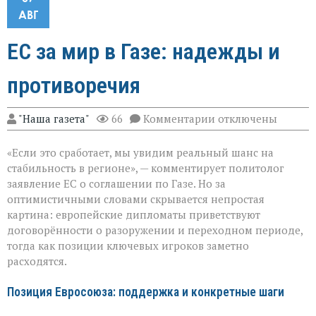
АВГ
ЕС за мир в Газе: надежды и
противоречия
к
"Наша газета"
66
Комментарии
отключены
записи
ЕС
«Если это сработает, мы увидим реальный шанс на
за
мир
стабильность в регионе», — комментирует политолог
в
заявление ЕС о соглашении по Газе. Но за
Газе:
оптимистичными словами скрывается непростая
надежды
и
картина: европейские дипломаты приветствуют
противоречия
договорённости о разоружении и переходном периоде,
тогда как позиции ключевых игроков заметно
расходятся.
Позиция Евросоюза: поддержка и конкретные шаги