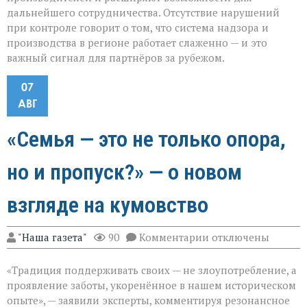
дальнейшего сотрудничества. Отсутствие нарушений
при контроле говорит о том, что система надзора и
производства в регионе работает слаженно — и это
важный сигнал для партнёров за рубежом.
07
АВГ
«Семья — это не только опора,
но и пропуск?» — о новом
взгляде на кумовство
к
"Наша газета"
90
Комментарии
отключены
записи
«Семья — это
«Традиция поддерживать своих — не злоупотребление, а
не
только
проявление заботы, укоренённое в нашем историческом
опора,
опыте», — заявили эксперты, комментируя резонансное
но