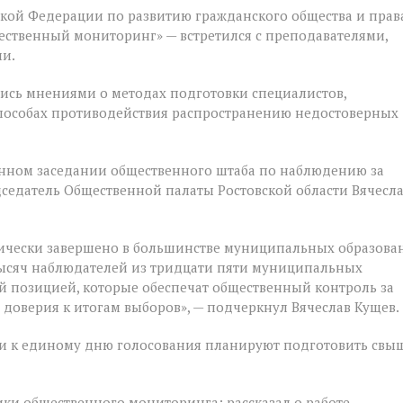
ской Федерации по развитию гражданского общества и прав
ественный мониторинг» — встретился с преподавателями,
и.
ись мнениями о методах подготовки специалистов,
способах противодействия распространению недостоверных
енном заседании общественного штаба по наблюдению за
дседатель Общественной палаты Ростовской области Вячесл
ически завершено в большинстве муниципальных образова
 тысяч наблюдателей из тридцати пяти муниципальных
й позицией, которые обеспечат общественный контроль за
 доверия к итогам выборов», — подчеркнул Вячеслав Кущев.
сти к единому дню голосования планируют подготовить свы
ки общественного мониторинга: рассказал о работе