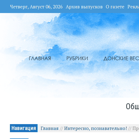
Четверг, Август 06, 2026
Архив выпусков
О газете
Рекл
ГЛАВНАЯ
РУБРИКИ
ДОНСКИЕ ВЕС
Общ
Навигация
Главная
//
Интересно, познавательно!
//
Пр