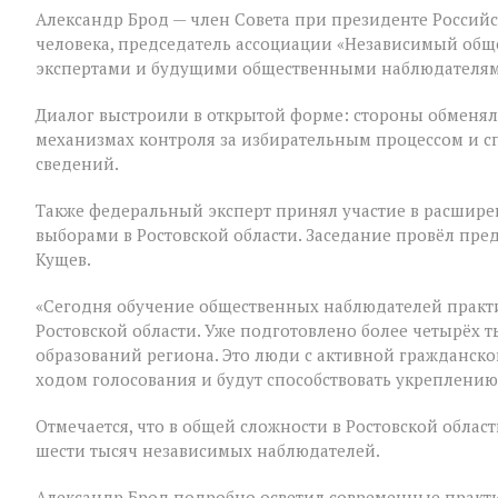
Александр Брод — член Совета при президенте Россий
человека, председатель ассоциации «Независимый общ
экспертами и будущими общественными наблюдателям
Диалог выстроили в открытой форме: стороны обменял
механизмах контроля за избирательным процессом и 
сведений.
Также федеральный эксперт принял участие в расшир
выборами в Ростовской области. Заседание провёл пре
Кущев.
«Сегодня обучение общественных наблюдателей практ
Ростовской области. Уже подготовлено более четырёх
образований региона. Это люди с активной гражданско
ходом голосования и будут способствовать укреплению
Отмечается, что в общей сложности в Ростовской обла
шести тысяч независимых наблюдателей.
Александр Брод подробно осветил современные практи