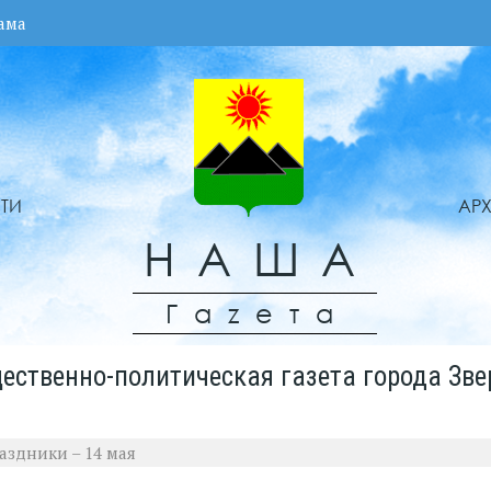
ама
ТИ
АР
НАША
Гаzета
ественно-политическая газета города Зве
аздники – 14 мая