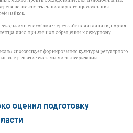
ациях можно пройти обследование, для маломобильных
мотрена возможность стационарного прохождения
рей Пайков.
несколькими способами: через сайт поликлиники, портал
лл‑центра либо при личном обращении к дежурному
изнь» способствует формированию культуры регулярного
м играет развитие системы диспансеризации.
ко оценил подготовку
бласти