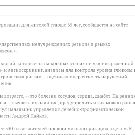
ризации для жителей старше 65 лет, сообщается на сайте
ии
государственных медучреждениях региона в рамках
жизнь».
ологий, которые на начальных этапах не дают выраженной
‑ и ангиоскрининг, анализы для контроля уровня глюкозы 
атрическим рискам — оценивают вероятность нарушений,
рения.
 возрасте, — это болезни сосудов, сердца, диабет. На ранни
ача — выявить их наличие, предупредить и как можно рань
кнул начальник управления лечебно‑профилактической
ласти Андрей Пайков.
ее 330 тысяч жителей прошли диспансеризацию в целом. В