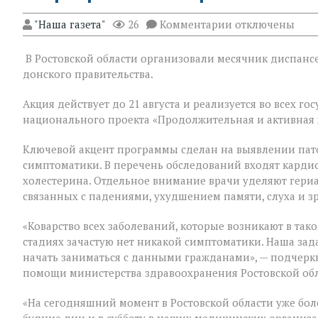
к
"Наша газета"
26
Комментарии
отключены
записи
На
В Ростовской области организовали месячник диспансе
Дону
проходит
донского правительства.
месячник
диспансеризац
Акция действует до 21 августа и реализуется во всех 
для
национального проекта «Продолжительная и активная 
людей
«серебряного»
возраста
Ключевой акцент программы сделан на выявлении пат
симптоматики. В перечень обследований входят кардио
холестерина. Отдельное внимание врачи уделяют гери
связанных с падениями, ухудшением памяти, слуха и з
«Коварство всех заболеваний, которые возникают в таком
стадиях зачастую нет никакой симптоматики. Наша зад
начать заниматься с данными гражданами», — подчер
помощи министерства здравоохранения Ростовской об
«На сегодняшний момент в Ростовской области уже бол