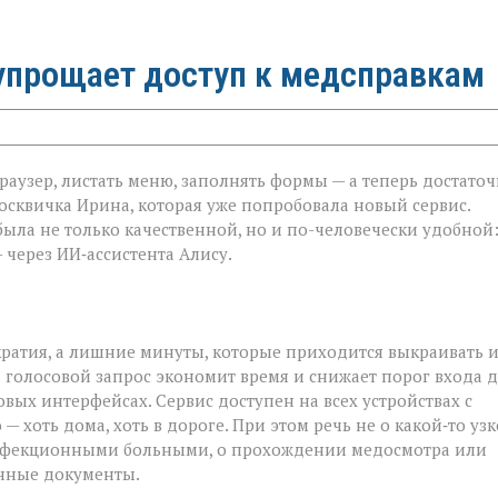
 упрощает доступ к медсправкам
аузер, листать меню, заполнять формы — а теперь достато
москвичка Ирина, которая уже попробовала новый сервис.
была не только качественной, но и по-человечески удобной
 через ИИ‑ассистента Алису.
ратия, а лишние минуты, которые приходится выкраивать и
: голосовой запрос экономит время и снижает порог входа 
овых интерфейсах. Сервис доступен на всех устройствах с
— хоть дома, хоть в дороге. При этом речь не о какой‑то уз
с инфекционными больными, о прохождении медосмотра или
анные документы.