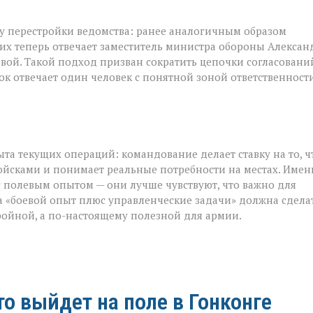
у перестройки ведомства: ранее аналогичным образом
их теперь отвечает заместитель министра обороны Алексан
ой. Такой подход призван сократить цепочки согласовани
к отвечает один человек с понятной зоной ответственности
та текущих операций: командование делает ставку на то, ч
ойсками и понимает реальные потребности на местах. Имен
 полевым опытом — они лучше чувствуют, что важно для
ка «боевой опыт плюс управленческие задачи» должна сдела
ройной, а по-настоящему полезной для армии.
то выйдет на поле в Гонконге