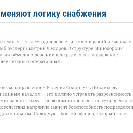
 меняют логику снабжения
ных задач — тыл сегодня решает исход операций не меньше,
ный эксперт Дмитрий Фёдоров. В структуре Минобороны
утин объявил о решении централизовать управление
олее чётким и оперативным.
ловым направлением Валерия Солодчука. По замыслу
од единым началом — это должно устранить разрозненность 
то работа в тылу — не вспомогательная, а по сути боевая: о
довольствия напрямую зависит боеспособность подразделен
ндным опытом: Солодчук — боевой офицер, который знает