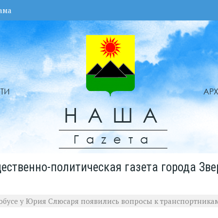
ама
ТИ
АР
НАША
Гаzета
ественно-политическая газета города Зве
тобусе у Юрия Слюсаря появились вопросы к транспортника