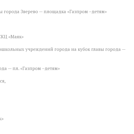
вы города Зверево — площадка «Газпром –детям»
СКЦ «Маяк»
дошкольных учреждений города на кубок главы города —
ода — пл. «Газпром –детям»
ся,
к»