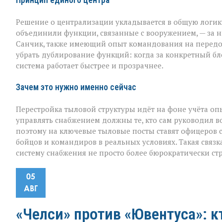
Принцип единого центра
Решение о централизации укладывается в общую логик
объединили функции, связанные с вооружением, — за н
Санчик, также имеющий опыт командования на передов
убрать дублирование функций: когда за конкретный бло
система работает быстрее и прозрачнее.
Зачем это нужно именно сейчас
Перестройка тыловой структуры идёт на фоне учёта опы
управлять снабжением должны те, кто сам руководил в
поэтому на ключевые тыловые посты ставят офицеров с
бойцов и командиров в реальных условиях. Такая связ
систему снабжения не просто более бюрократически ст
05
АВГ
«Челси» против «Ювентуса»: к