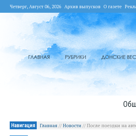
Четверг, Август 06, 2026
Архив выпусков
О газете
Рекл
ГЛАВНАЯ
РУБРИКИ
ДОНСКИЕ ВЕС
Общ
Навигация
Главная
//
Новости
//
После поездки на ав