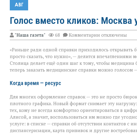
АВГ
Голос вместо кликов: Москва
к
"Наша газета"
68
Комментарии
отключены
записи
Голос
«Раньше ради одной справки приходилось открывать бр
вместо
кликов:
просто сказать, что нужно», — делится впечатлениями 
Москва
Столица делает ещё один шаг к тому, чтобы медицина 
упрощает
теперь заказать медицинские справки можно голосом —
доступ
к
медсправкам
Когда время — ресурс
Для многих оформление справок — это не просто бюрок
плотного графика. Новый формат снимает эту нагрузку
тех, кому не всегда комфортно ориентироваться в цифр
Алисой, а значит, воспользоваться им можно где угодно 
услуге: в списке — справки об отсутствии контактов 
диспансеризации, карта прививок и другие востребов