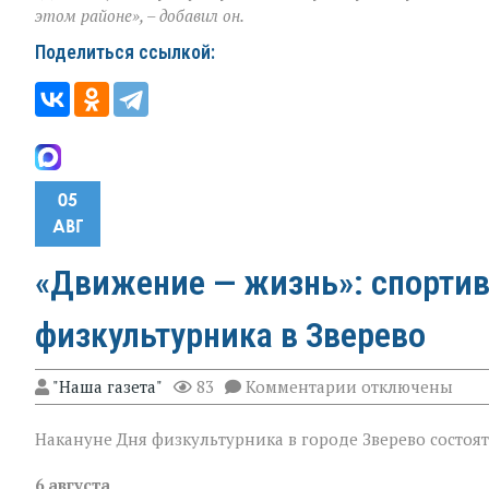
этом районе», – добавил он.
Поделиться ссылкой:
05
АВГ
«Движение — жизнь»: спортив
физкультурника в Зверево
к
"Наша газета"
83
Комментарии
отключены
записи
«Движение — жи
Накануне Дня физкультурника в городе Зверево состоя
спортивная
программа
ко
6 августа