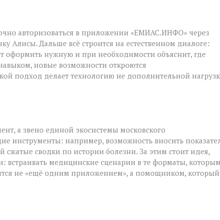
точно авторизоваться в приложении «ЕМИАС.ИНФО» через
нку Алисы. Дальше всё строится на естественном диалоге:
т оформить нужную и при необходимости объяснит, где
 навыком, новые возможности откроются
акой подход делает технологию не дополнительной нагрузк
ент, а звено единой экосистемы московского
ие инструменты: например, возможность вносить показате
й сжатые сводки по истории болезни. За этим стоит идея,
и: встраивать медицинские сценарии в те форматы, которы
вится не «ещё одним приложением», а помощником, который