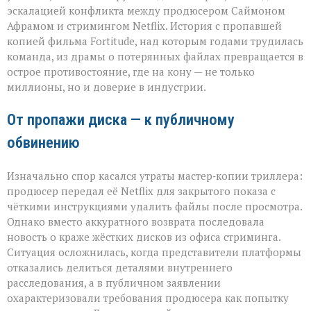
иска:
эскалацией конфликта между продюсером Саймоном
новый
виток
Афрамом и стримингом Netflix. История с пропавшей
спора
копией фильма Fortitude, над которым годами трудилась
Netflix
команда, из драмы о потерянных файлах превращается в
и
острое противостояние, где на кону — не только
продюсера»
миллионы, но и доверие в индустрии.
От пропажи диска — к публичному
обвинению
Изначально спор касался утраты мастер‑копии триллера:
продюсер передал её Netflix для закрытого показа с
чёткими инструкциями удалить файлы после просмотра.
Однако вместо аккуратного возврата последовала
новость о краже жёстких дисков из офиса стриминга.
Ситуация осложнилась, когда представители платформы
отказались делиться деталями внутреннего
расследования, а в публичном заявлении
охарактеризовали требования продюсера как попытку