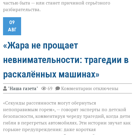
частью быта — или станет причиной серьёзного
разбирательства.
09
АВГ
«Жара не прощает
невнимательности: трагедии в
раскалённых машинах»
к
"Наша газета"
69
Комментарии
отключены
записи
«Жара
«Секунды рассеянности могут обернуться
не
прощает
непоправимым горем», — говорят эксперты по детской
невнимательности
безопасности, комментируя череду трагедий, когда дети
трагедии
гибли в перегретых автомобилях. Эти истории звучат как
в
раскалённых
горькие предупреждения: даже короткая
машинах»