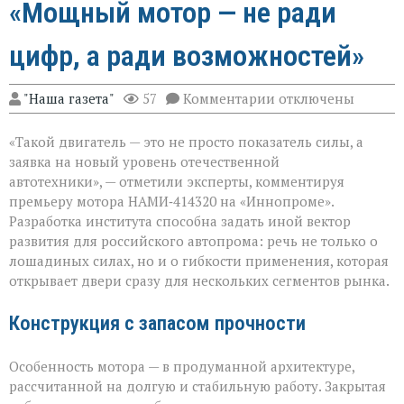
«Мощный мотор — не ради
цифр, а ради возможностей»
к
"Наша газета"
57
Комментарии
отключены
записи
«Мощный
«Такой двигатель — это не просто показатель силы, а
мотор — не
ради
заявка на новый уровень отечественной
цифр,
автотехники», — отметили эксперты, комментируя
а
премьеру мотора НАМИ‑414320 на «Иннопроме».
ради
возможностей»
Разработка института способна задать иной вектор
развития для российского автопрома: речь не только о
лошадиных силах, но и о гибкости применения, которая
открывает двери сразу для нескольких сегментов рынка.
Конструкция с запасом прочности
Особенность мотора — в продуманной архитектуре,
рассчитанной на долгую и стабильную работу. Закрытая