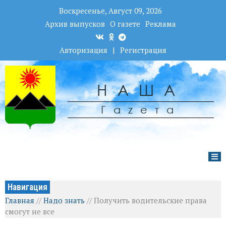
Воскресенье, Август 09, 2026
Архив выпусков
О газете
Реклама
Авторизация
|
Регистрация
НАША
Гаzета
Навигация
Главная
//
Надо знать
//
Получить водительские права
смогут не все