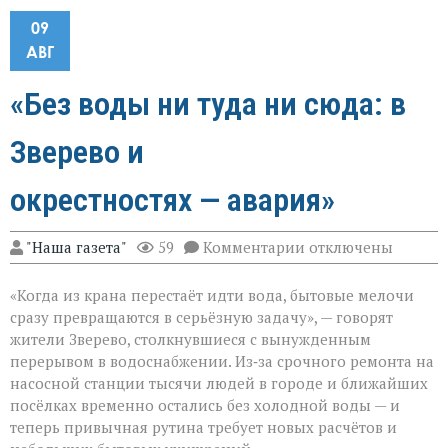
09
АВГ
«Без воды ни туда ни сюда: в
Зверево и
окрестностях — авария»
к
"Наша газета"
59
Комментарии
отключены
записи
«Без
«Когда из крана перестаёт идти вода, бытовые мелочи
воды
ни
сразу превращаются в серьёзную задачу», — говорят
туда
жители Зверево, столкнувшиеся с вынужденным
ни
перерывом в водоснабжении. Из‑за срочного ремонта на
сюда:
в
насосной станции тысячи людей в городе и ближайших
Зверево
посёлках временно остались без холодной воды — и
и
теперь привычная рутина требует новых расчётов и
окрестностях — ава