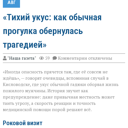
АВГ
«Тихий укус: как обычная
прогулка обернулась
трагедией»
к
"Наша газета"
59
Комментарии
отключены
записи
«Тихий
«Иногда опасность прячется там, где её совсем не
укус:
как
ждёшь», — говорят очевидцы, вспоминая случай в
обычная
Кисловодске, где укус обычной гадюки оборвал жизнь
прогулка
пожилого мужчины. История звучит как
обернулась
трагедией»
предупреждение: даже привычная местность может
таить угрозу, а скорость реакции и точность
медицинской помощи порой решают всё.
Роковой визит