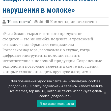
нарушения в молоке»
к
"Наша газета"
56
Комментарии
отключены
записи
«Когда
«Если баланс сырья и готового продукта не
математика
не
сходится — это не ошибка подсчёта, а тревожный
сходится:
сигнал», — подчёркивают специалисты
как
Россельхознадзора, рассказывая о случае, когда
система
ловит
цифровые инструменты помогли выявить
нарушения
несоответствие в молочной продукции. Современные
в
технологии позволяют замечать даже те нарушения,
молоке»
которые сложно отследить вручную: алгоритмы
фиксируют логические нестыковки и помогают защитить
Для повышения удобства сайта мы используем cookies
потребителя от сомнительных товаров.
(
подробнее
). К сайту подключены сервисы Yandex.Metrika,
LiveInternet, top.mail.ru, которые также использует файлы
Цифровая бдительность: как работает
cookie (
подробнее
).
контроль
Я согласен/согласна