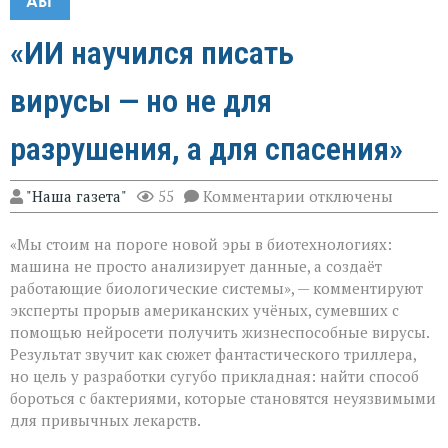
АВГ
«ИИ научился писать
вирусы — но не для
разрушения, а для спасения»
к
"Наша газета"
55
Комментарии
отключены
записи
«ИИ
«Мы стоим на пороге новой эры в биотехнологиях:
научился
писать
машина не просто анализирует данные, а создаёт
вирусы — но
работающие биологические системы», — комментируют
не
эксперты прорыв американских учёных, сумевших с
для
разрушения,
помощью нейросети получить жизнеспособные вирусы.
а
Результат звучит как сюжет фантастического триллера,
для
но цель у разработки сугубо прикладная: найти способ
спасения»
бороться с бактериями, которые становятся неуязвимыми
для привычных лекарств.