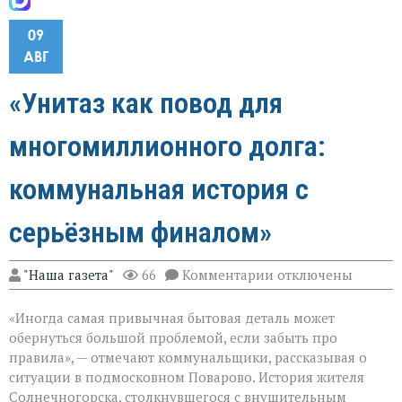
09
АВГ
«Унитаз как повод для
многомиллионного долга:
коммунальная история с
серьёзным финалом»
к
"Наша газета"
66
Комментарии
отключены
записи
«Унитаз
«Иногда самая привычная бытовая деталь может
как
повод
обернуться большой проблемой, если забыть про
для
правила», — отмечают коммунальщики, рассказывая о
многомиллионног
ситуации в подмосковном Поварово. История жителя
долга:
коммунальная
Солнечногорска, столкнувшегося с внушительным