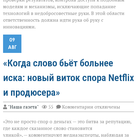
моделям и механизмы, исключающие попадание
технологий в недобросовестные руки. В этой области
ответственность должна идти рука об руку с
инновациями.
09
АВГ
«Когда слово бьёт больнее
иска: новый виток спора Netflix
и продюсера»
к
"Наша газета"
55
Комментарии
отключены
записи
«Когда
«Это не просто спор о деньгах — это битва за репутацию,
слово
бьёт
где каждое сказанное слово становится
больнее
уликой», — комментируют медиаэксперты, наблюдая за