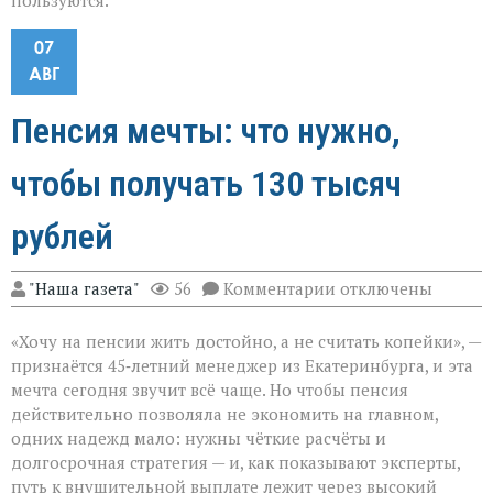
пользуются.
07
АВГ
Пенсия мечты: что нужно,
чтобы получать 130 тысяч
рублей
к
"Наша газета"
56
Комментарии
отключены
записи
Пенсия
«Хочу на пенсии жить достойно, а не считать копейки», —
мечты:
что
признаётся 45‑летний менеджер из Екатеринбурга, и эта
нужно,
мечта сегодня звучит всё чаще. Но чтобы пенсия
чтобы
действительно позволяла не экономить на главном,
получать
130
одних надежд мало: нужны чёткие расчёты и
тысяч
долгосрочная стратегия — и, как показывают эксперты,
рублей
путь к внушительной выплате лежит через высокий