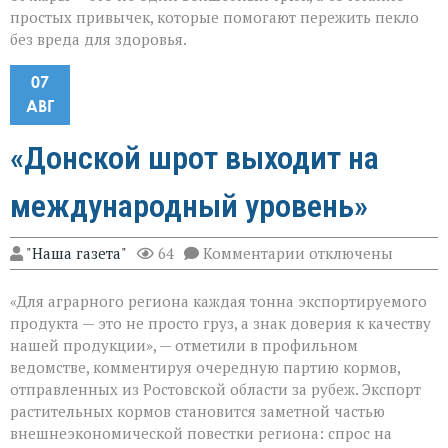
простых привычек, которые помогают пережить пекло
без вреда для здоровья.
07
АВГ
«Донской шрот выходит на
международный уровень»
к
"Наша газета"
64
Комментарии
отключены
записи
«Донской
«Для аграрного региона каждая тонна экспортируемого
шрот
выходит
продукта — это не просто груз, а знак доверия к качеству
на
нашей продукции», — отметили в профильном
международный
ведомстве, комментируя очередную партию кормов,
уровень»
отправленных из Ростовской области за рубеж. Экспорт
растительных кормов становится заметной частью
внешнеэкономической повестки региона: спрос на