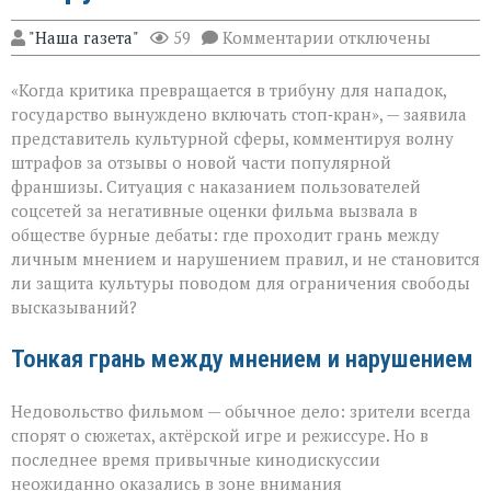
к
"Наша газета"
59
Комментарии
отключены
записи
«Свобода
«Когда критика превращается в трибуну для нападок,
слова — не
безлимитный
государство вынуждено включать стоп‑кран», — заявила
тариф»:
представитель культурной сферы, комментируя волну
споры
штрафов за отзывы о новой части популярной
вокруг
отзывов
франшизы. Ситуация с наказанием пользователей
о
соцсетей за негативные оценки фильма вызвала в
кино
обществе бурные дебаты: где проходит грань между
личным мнением и нарушением правил, и не становится
ли защита культуры поводом для ограничения свободы
высказываний?
Тонкая грань между мнением и нарушением
Недовольство фильмом — обычное дело: зрители всегда
спорят о сюжетах, актёрской игре и режиссуре. Но в
последнее время привычные кинодискуссии
неожиданно оказались в зоне внимания