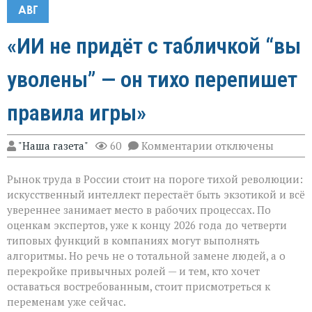
АВГ
«ИИ не придёт с табличкой “вы
уволены” — он тихо перепишет
правила игры»
к
"Наша газета"
60
Комментарии
отключены
записи
«ИИ
Рынок труда в России стоит на пороге тихой революции:
не
придёт
искусственный интеллект перестаёт быть экзотикой и всё
с
увереннее занимает место в рабочих процессах. По
табличкой
оценкам экспертов, уже к концу 2026 года до четверти
“вы
уволены” — он
типовых функций в компаниях могут выполнять
тихо
алгоритмы. Но речь не о тотальной замене людей, а о
перепишет
перекройке привычных ролей — и тем, кто хочет
правила
оставаться востребованным, стоит присмотреться к
игры»
переменам уже сейчас.