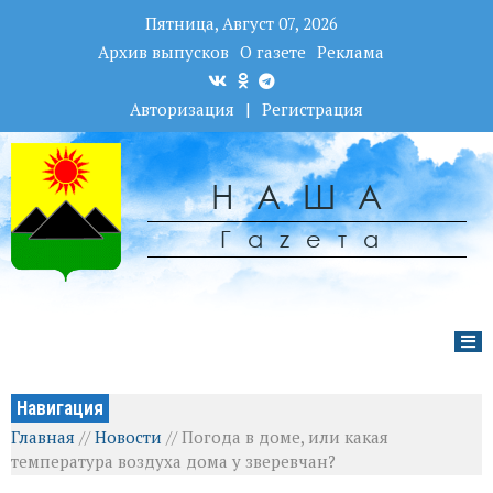
Пятница, Август 07, 2026
Архив выпусков
О газете
Реклама
Авторизация
|
Регистрация
НАША
Гаzета
Навигация
Главная
//
Новости
//
Погода в доме, или какая
температура воздуха дома у зверевчан?