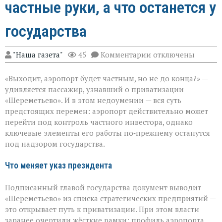
частные руки, а что останется у
государства
к
"Наша газета"
45
Комментарии
отключены
записи
«Шереметьево»:
«Выходит, аэропорт будет частным, но не до конца?» —
что
уйдёт
удивляется пассажир, узнавший о приватизации
в
«Шереметьево». И в этом недоумении — вся суть
частные
предстоящих перемен: аэропорт действительно может
руки,
а
перейти под контроль частного инвестора, однако
что
ключевые элементы его работы по‑прежнему останутся
останется
под надзором государства.
у
государства
Что меняет указ президента
Подписанный главой государства документ выводит
«Шереметьево» из списка стратегических предприятий —
это открывает путь к приватизации. При этом власти
заранее очертили жёсткие рамки: профиль аэропорта