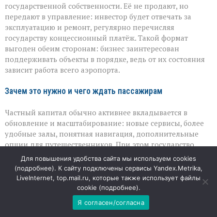
государственной собственности. Её не продают, но
передают в управление: инвестор будет отвечать за
эксплуатацию и ремонт, регулярно перечисляя
государству концессионный платёж. Такой формат
выгоден обеим сторонам: бизнес заинтересован
поддерживать объекты в порядке, ведь от их состояния
зависит работа всего аэропорта.
Зачем это нужно и чего ждать пассажирам
Частный капитал обычно активнее вкладывается в
обновление и масштабирование: новые сервисы, более
удобные залы, понятная навигация, дополнительные
опции для путешественников. При этом государство
сохраняет контроль над стратегически важными
Для повышения удобства сайта мы используем cookies
элементами — безопасностью полётов, пропускной
(
подробнее
). К сайту подключены сервисы Yandex.Metrika,
способностью полос, общим направлением развития. В
LiveInternet, top.mail.ru, которые также использует файлы
итоге пассажиры могут получить более комфортную
cookie (
подробнее
).
среду без потери устойчивости и надёжности авиаузла.
Я согласен/согласна