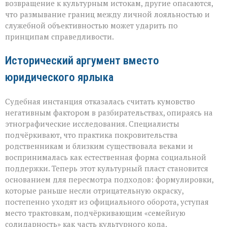
возвращение к культурным истокам, другие опасаются,
на
что размывание границ между личной лояльностью и
кумовство
служебной объективностью может ударить по
принципам справедливости.
Исторический аргумент вместо
юридического ярлыка
Судебная инстанция отказалась считать кумовство
негативным фактором в разбирательствах, опираясь на
этнографические исследования. Специалисты
подчёркивают, что практика покровительства
родственникам и близким существовала веками и
воспринималась как естественная форма социальной
поддержки. Теперь этот культурный пласт становится
основанием для пересмотра подходов: формулировки,
которые раньше несли отрицательную окраску,
постепенно уходят из официального оборота, уступая
место трактовкам, подчёркивающим «семейную
солидарность» как часть культурного кода.