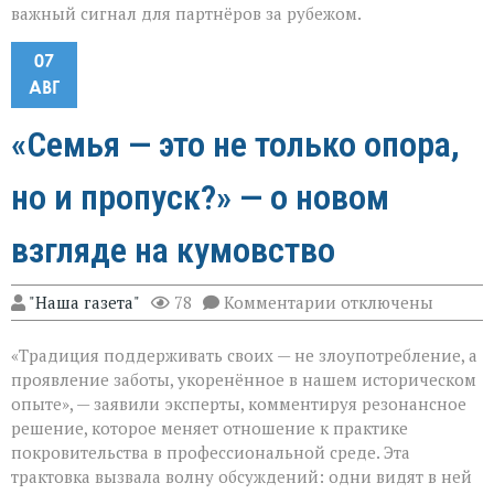
важный сигнал для партнёров за рубежом.
07
АВГ
«Семья — это не только опора,
но и пропуск?» — о новом
взгляде на кумовство
к
"Наша газета"
78
Комментарии
отключены
записи
«Семья — это
«Традиция поддерживать своих — не злоупотребление, а
не
только
проявление заботы, укоренённое в нашем историческом
опора,
опыте», — заявили эксперты, комментируя резонансное
но
решение, которое меняет отношение к практике
и
пропуск?» — о
покровительства в профессиональной среде. Эта
новом
трактовка вызвала волну обсуждений: одни видят в ней
взгляде