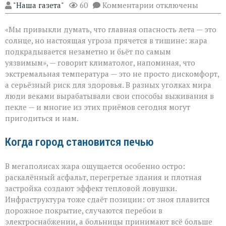
к
"Наша газета"
60
Комментарии
отключены
записи
«Жара
«Мы привыкли думать, что главная опасность лета — это
не
просит
солнце, но настоящая угроза прячется в тишине: жара
разрешения — она
подкрадывается незаметно и бьёт по самым
просто
уязвимым», — говорит климатолог, напоминая, что
приходит»
экстремальная температура — это не просто дискомфорт,
а серьёзный риск для здоровья. В разных уголках мира
люди веками вырабатывали свои способы выживания в
пекле — и многие из этих приёмов сегодня могут
пригодиться и нам.
Когда город становится печью
В мегаполисах жара ощущается особенно остро:
раскалённый асфальт, перегретые здания и плотная
застройка создают эффект тепловой ловушки.
Инфраструктура тоже сдаёт позиции: от зноя плавится
дорожное покрытие, случаются перебои в
электроснабжении, а больницы принимают всё больше