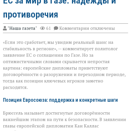
ЕС за мир в Газе: надежды и
противоречия
к
"Наша газета"
61
Комментарии
отключены
записи
ЕС
«Если это сработает, мы увидим реальный шанс на
за
мир
стабильность в регионе», — комментирует политолог
в
заявление ЕС о соглашении по Газе. Но за
Газе:
оптимистичными словами скрывается непростая
надежды
и
картина: европейские дипломаты приветствуют
противоречия
договорённости о разоружении и переходном периоде,
тогда как позиции ключевых игроков заметно
расходятся.
Позиция Евросоюза: поддержка и конкретные шаги
Брюссель называет достигнутые договорённости
важнейшим этапом на пути к безопасности. В заявлении
главы европейской дипломатии Каи Каллас