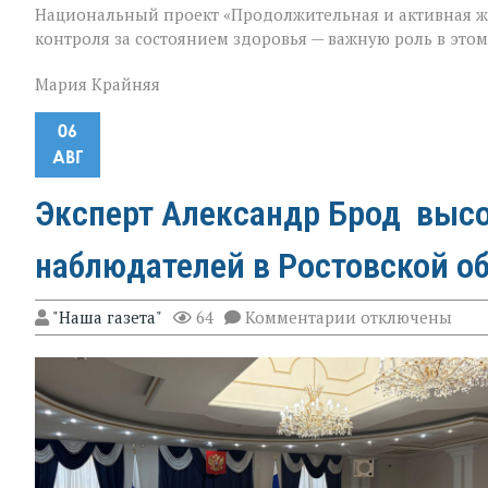
Национальный проект «Продолжительная и активная ж
контроля за состоянием здоровья — важную роль в это
Мария Крайняя
06
АВГ
Эксперт Александр Брод высо
наблюдателей в Ростовской о
к
"Наша газета"
64
Комментарии
отключены
записи
Эксперт
Александр
Брод
высоко
оценил
подготовку
наблюдателей
в