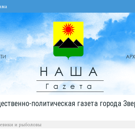
ама
ТИ
АР
НАША
Гаzета
ественно-политическая газета города Зве
ревики и рыболовы