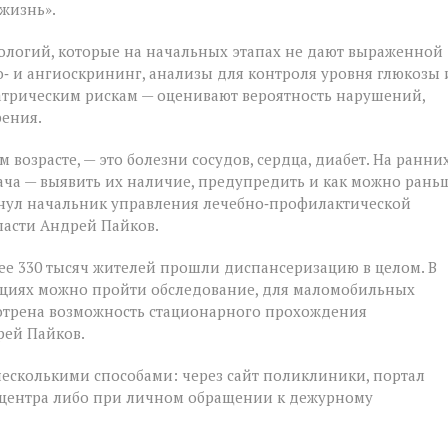
жизнь».
ологий, которые на начальных этапах не дают выраженной
‑ и ангиоскрининг, анализы для контроля уровня глюкозы 
атрическим рискам — оценивают вероятность нарушений,
рения.
 возрасте, — это болезни сосудов, сердца, диабет. На ранни
ача — выявить их наличие, предупредить и как можно рань
кнул начальник управления лечебно‑профилактической
ласти Андрей Пайков.
ее 330 тысяч жителей прошли диспансеризацию в целом. В
ациях можно пройти обследование, для маломобильных
мотрена возможность стационарного прохождения
рей Пайков.
несколькими способами: через сайт поликлиники, портал
лл‑центра либо при личном обращении к дежурному