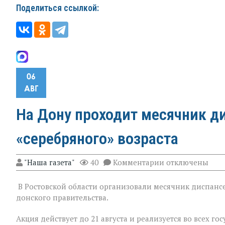
Поделиться ссылкой:
06
АВГ
На Дону проходит месячник д
«серебряного» возраста
к
"Наша газета"
40
Комментарии
отключены
записи
На
В Ростовской области организовали месячник диспансе
Дону
проходит
донского правительства.
месячник
диспансеризац
Акция действует до 21 августа и реализуется во всех 
для