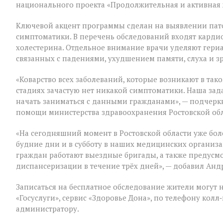
национального проекта «Продолжительная и активная 
людей
«серебряного»
возраста
Ключевой акцент программы сделан на выявлении пат
симптоматики. В перечень обследований входят кардио
холестерина. Отдельное внимание врачи уделяют гери
связанных с падениями, ухудшением памяти, слуха и з
«Коварство всех заболеваний, которые возникают в таком
стадиях зачастую нет никакой симптоматики. Наша зад
начать заниматься с данными гражданами», — подчер
помощи министерства здравоохранения Ростовской об
«На сегодняшний момент в Ростовской области уже бол
будние дни и в субботу в наших медицинских организ
граждан работают выездные бригады, а также предус
диспансеризации в течение трёх дней», — добавил Анд
Записаться на бесплатное обследование жители могут 
«Госуслуги», сервис «Здоровье Дона», по телефону ко
администратору.