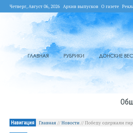
Четверг, Август 06, 2026
Архив выпусков
О газете
Рекл
ГЛАВНАЯ
РУБРИКИ
ДОНСКИЕ ВЕС
Общ
Навигация
Главная
//
Новости
//
Победу одержали ги