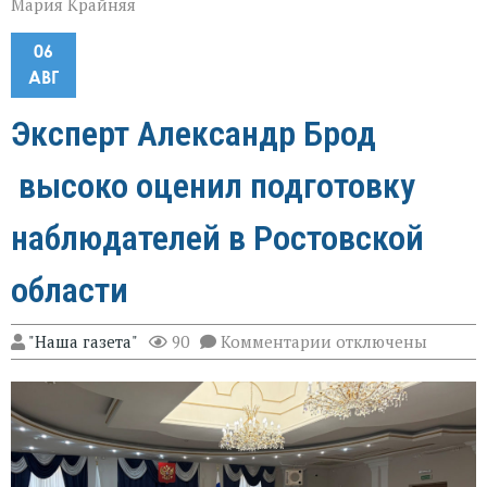
Мария Крайняя
06
АВГ
Эксперт Александр Брод
высоко оценил подготовку
наблюдателей в Ростовской
области
к
"Наша газета"
90
Комментарии
отключены
записи
Эксперт
Александр
Брод
высоко
оценил
подготовку