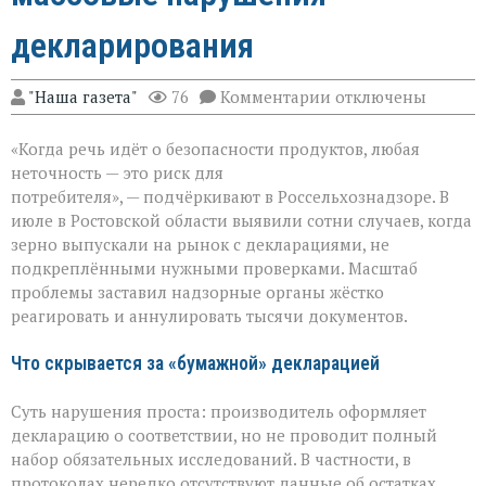
декларирования
к
"Наша газета"
76
Комментарии
отключены
записи
Зерно
«Когда речь идёт о безопасности продуктов, любая
под
прицелом:
неточность — это риск для
в
потребителя», — подчёркивают в Россельхознадзоре. В
Ростовской
июле в Ростовской области выявили сотни случаев, когда
области
вскрыли
зерно выпускали на рынок с декларациями, не
массовые
подкреплёнными нужными проверками. Масштаб
нарушения
проблемы заставил надзорные органы жёстко
декларирования
реагировать и аннулировать тысячи документов.
Что скрывается за «бумажной» декларацией
Суть нарушения проста: производитель оформляет
декларацию о соответствии, но не проводит полный
набор обязательных исследований. В частности, в
протоколах нередко отсутствуют данные об остатках