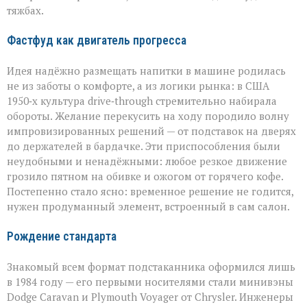
тяжбах.
Фастфуд как двигатель прогресса
Идея надёжно размещать напитки в машине родилась
не из заботы о комфорте, а из логики рынка: в США
1950‑х культура drive‑through стремительно набирала
обороты. Желание перекусить на ходу породило волну
импровизированных решений — от подставок на дверях
до держателей в бардачке. Эти приспособления были
неудобными и ненадёжными: любое резкое движение
грозило пятном на обивке и ожогом от горячего кофе.
Постепенно стало ясно: временное решение не годится,
нужен продуманный элемент, встроенный в сам салон.
Рождение стандарта
Знакомый всем формат подстаканника оформился лишь
в 1984 году — его первыми носителями стали минивэны
Dodge Caravan и Plymouth Voyager от Chrysler. Инженеры