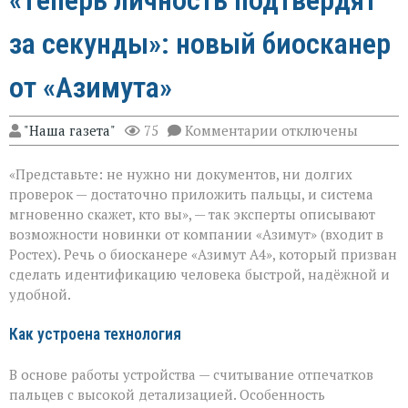
за секунды»: новый биосканер
от «Азимута»
к
"Наша газета"
75
Комментарии
отключены
записи
«Теперь
«Представьте: не нужно ни документов, ни долгих
личность
подтвердят
проверок — достаточно приложить пальцы, и система
за
мгновенно скажет, кто вы», — так эксперты описывают
секунды»:
возможности новинки от компании «Азимут» (входит в
новый
биосканер
Ростех). Речь о биосканере «Азимут А4», который призван
от
сделать идентификацию человека быстрой, надёжной и
«Азимута»
удобной.
Как устроена технология
В основе работы устройства — считывание отпечатков
пальцев с высокой детализацией. Особенность