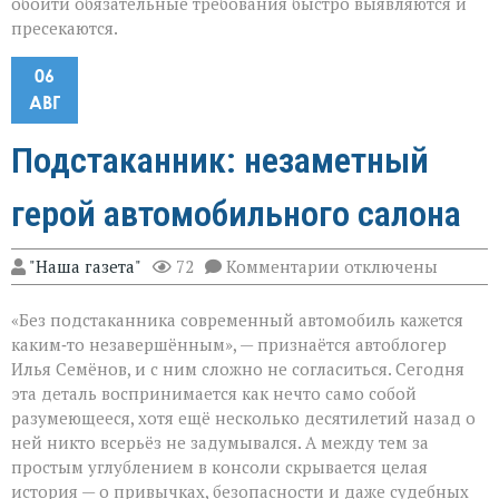
обойти обязательные требования быстро выявляются и
пресекаются.
06
АВГ
Подстаканник: незаметный
герой автомобильного салона
к
"Наша газета"
72
Комментарии
отключены
записи
Подстаканник:
«Без подстаканника современный автомобиль кажется
незаметный
герой
каким‑то незавершённым», — признаётся автоблогер
автомобильного
Илья Семёнов, и с ним сложно не согласиться. Сегодня
салона
эта деталь воспринимается как нечто само собой
разумеющееся, хотя ещё несколько десятилетий назад о
ней никто всерьёз не задумывался. А между тем за
простым углублением в консоли скрывается целая
история — о привычках, безопасности и даже судебных