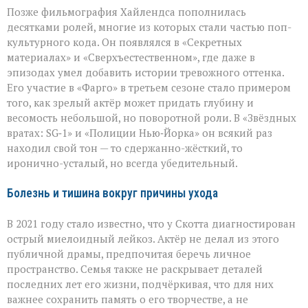
Позже фильмография Хайлендса пополнилась
десятками ролей, многие из которых стали частью поп-
культурного кода. Он появлялся в «Секретных
материалах» и «Сверхъестественном», где даже в
эпизодах умел добавить истории тревожного оттенка.
Его участие в «Фарго» в третьем сезоне стало примером
того, как зрелый актёр может придать глубину и
весомость небольшой, но поворотной роли. В «Звёздных
вратах: SG‑1» и «Полиции Нью‑Йорка» он всякий раз
находил свой тон — то сдержанно-жёсткий, то
иронично-усталый, но всегда убедительный.
Болезнь и тишина вокруг причины ухода
В 2021 году стало известно, что у Скотта диагностирован
острый миелоидный лейкоз. Актёр не делал из этого
публичной драмы, предпочитая беречь личное
пространство. Семья также не раскрывает деталей
последних лет его жизни, подчёркивая, что для них
важнее сохранить память о его творчестве, а не