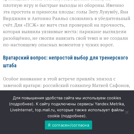
плотную игру и быстрые выходы из обороны. Именно
эта простота и принесла плоды: голы Зиту Лувумбу, Яна
Вирджили и Антонио Раильо сложились в убедительный
счёт. Для «ПСЖ» же матч стал проверкой на прочность,
которая выявила уязвимые места: парижане выглядели
разобщённо, не смогли навязать свой темп и не создали
по-настоящему опасных моментов у чужих ворот.
Вратарский вопрос: непростой выбор для тренерского
штаба
Особое внимание в этой встрече привлёк эпизод с
заменой вратаря: российский голкипер Матвей Сафонов,
вышедший в стартовом составе, покинул поле в
перерыве после двух пропущенных мячей. Решение
Для повышения удобства сайта мы используем cookies
(
подробнее
). К сайту подключены сервисы Yandex.Metrika,
тренеров «ПСЖ» выглядело закономерным: в
LiveInternet, top.mail.ru, которые также использует файлы
товарищеских матчах именно такие моменты
cookie (
подробнее
).
используют, чтобы протестировать разные варианты и
не рисковать здоровьем игроков. На второй тайм в
Я согласен/согласна
ворота встал Люка Шевалье — и хотя счёт всё же стал