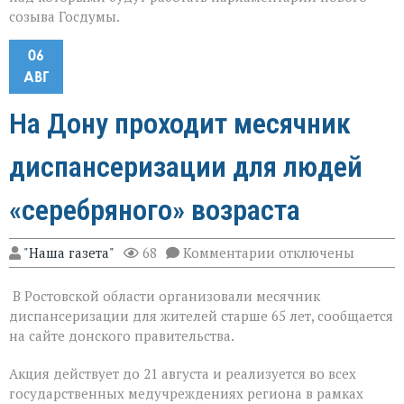
созыва Госдумы.
06
АВГ
На Дону проходит месячник
диспансеризации для людей
«серебряного» возраста
к
"Наша газета"
68
Комментарии
отключены
записи
На
В Ростовской области организовали месячник
Дону
проходит
диспансеризации для жителей старше 65 лет, сообщается
месячник
на сайте донского правительства.
диспансеризации
для
Акция действует до 21 августа и реализуется во всех
людей
«серебряного»
государственных медучреждениях региона в рамках