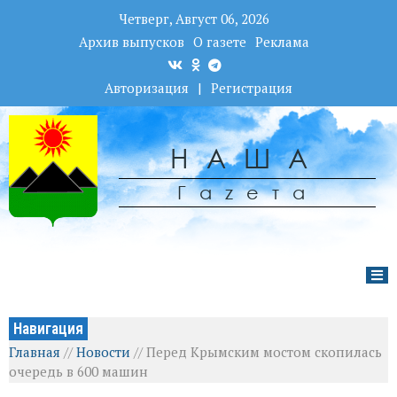
Четверг, Август 06, 2026
Архив выпусков
О газете
Реклама
Авторизация
|
Регистрация
НАША
Гаzета
Навигация
Главная
//
Новости
//
Перед Крымским мостом скопилась
очередь в 600 машин