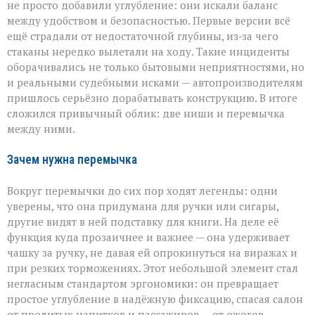
не просто добавили углубление: они искали баланс
между удобством и безопасностью. Первые версии всё
ещё страдали от недостаточной глубины, из‑за чего
стаканы нередко вылетали на ходу. Такие инциденты
оборачивались не только бытовыми неприятностями, но
и реальными судебными исками — автопроизводителям
пришлось серьёзно дорабатывать конструкцию. В итоге
сложился привычный облик: две ниши и перемычка
между ними.
Зачем нужна перемычка
Вокруг перемычки до сих пор ходят легенды: одни
уверены, что она придумана для ручки или сигары,
другие видят в ней подставку для книги. На деле её
функция куда прозаичнее и важнее — она удерживает
чашку за ручку, не давая ей опрокинуться на виражах и
при резких торможениях. Этот небольшой элемент стал
негласным стандартом эргономики: он превращает
простое углубление в надёжную фиксацию, спасая салон
от пролитых напитков и пассажиров — от ожогов.