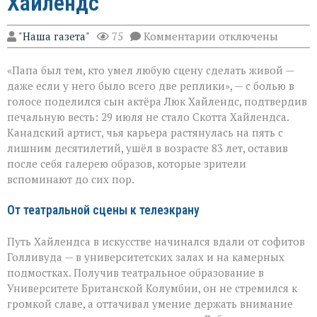
Хайлендс
к
"Наша газета"
75
Комментарии
отключены
записи
«Он
«Папа был тем, кто умел любую сцену сделать живой —
умел
делать
даже если у него было всего две реплики», — с болью в
второстепенное
голосе поделился сын актёра Люк Хайлендс, подтвердив
незабываемым»:
печальную весть: 29 июля не стало Скотта Хайлендса.
ушёл
Скотт
Канадский артист, чья карьера растянулась на пять с
Хайлендс
лишним десятилетий, ушёл в возрасте 83 лет, оставив
после себя галерею образов, которые зрители
вспоминают до сих пор.
От театральной сцены к телеэкрану
Путь Хайлендса в искусстве начинался вдали от софитов
Голливуда — в университетских залах и на камерных
подмостках. Получив театральное образование в
Университете Британской Колумбии, он не стремился к
громкой славе, а оттачивал умение держать внимание