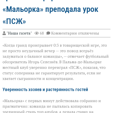
«Мальорка» преподала урок
«ПСЖ»
к
"Наша газета"
68
Комментарии
отключены
записи
Громкий
«Когда гранд проигрывает 0:3 в товарищеской игре, это
сюрприз
в
не просто неудачный вечер — это повод всерьёз
Пальме:
задуматься о балансе команды», — отмечает футбольный
«Мальорка»
обозреватель Игорь Селезнёв. В Пальма‑де‑Мальорке
преподала
урок
местный клуб уверенно переиграл «ПСЖ», показав, что
«ПСЖ»
статус соперника не гарантирует результата, если не
хватает сыгранности и концентрации.
Уверенность хозяев и растерянность гостей
«Мальорка» с первых минут действовала собранно и
прагматично: команда не пыталась копировать
зрелищный стиль топ‑клубов, а делала ставку на