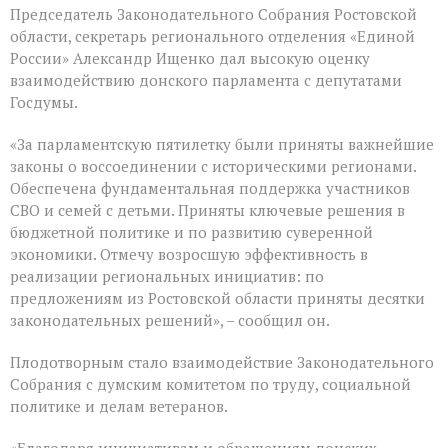
Председатель Законодательного Собрания Ростовской
Государственной
Думе
области, секретарь регионального отделения «Единой
России
России» Александр Ищенко дал высокую оценку
состоялось
взаимодействию донского парламента с депутатами
заключительное
пленарное
Госдумы.
заседание
весенней
«За парламентскую пятилетку были приняты важнейшие
сессии,
законы о воссоединении с историческими регионами.
ставшее
последним
Обеспечена фундаментальная поддержка участников
для
СВО и семей с детьми. Приняты ключевые решения в
VIII
бюджетной политике и по развитию суверенной
созыва
экономики. Отмечу возросшую эффективность в
реализации региональных инициатив: по
предложениям из Ростовской области приняты десятки
законодательных решений», – сообщил он.
Плодотворным стало взаимодействие Законодательного
Собрания с думским комитетом по труду, социальной
политике и делам ветеранов.