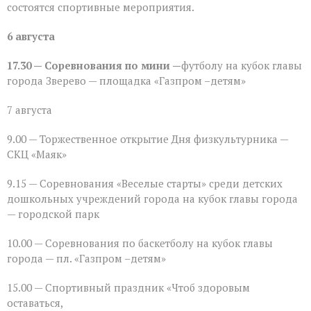
программа
состоятся спортивные мероприятия.
ко
Дню
6 августа
физкультурника
в
Зверево
17.30 — Соревнования по мини —
футболу на кубок главы
города Зверево — площадка «Газпром –детям»
7 августа
9.00 — Торжественное открытие Дня физкультурника —
СКЦ «Маяк»
9.15 — Соревнования «Веселые старты» среди детских
дошкольных учреждений города на кубок главы города
— городской парк
10.00 — Соревнования по баскетболу на кубок главы
города — пл. «Газпром –детям»
15.00 — Спортивный праздник «Чтоб здоровым
оставаться,