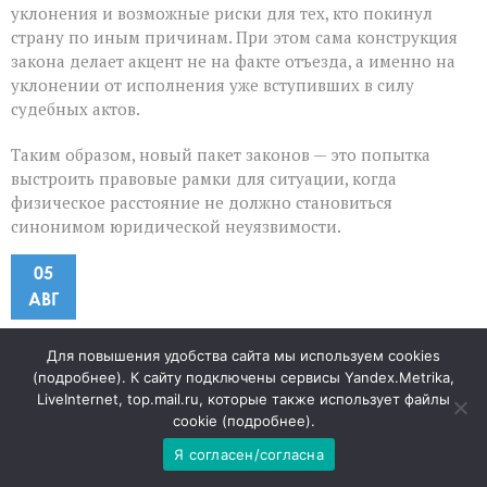
уклонения и возможные риски для тех, кто покинул
страну по иным причинам. При этом сама конструкция
закона делает акцент не на факте отъезда, а именно на
уклонении от исполнения уже вступивших в силу
судебных актов.
Таким образом, новый пакет законов — это попытка
выстроить правовые рамки для ситуации, когда
физическое расстояние не должно становиться
синонимом юридической неуязвимости.
05
АВГ
«Паспорт как страховка»:
Для повышения удобства сайта мы используем cookies
(
подробнее
). К сайту подключены сервисы Yandex.Metrika,
зачем россияне ищут
LiveInternet, top.mail.ru, которые также использует файлы
cookie (
подробнее
).
гражданство на островах
Я согласен/согласна