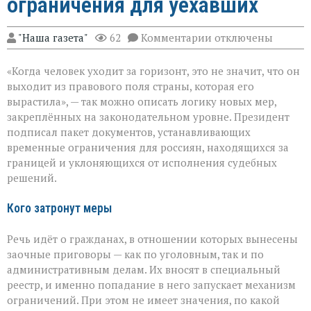
ограничения для уехавших
к
"Наша газета"
62
Комментарии
отключены
записи
«Право
«Когда человек уходит за горизонт, это не значит, что он
на
дистанцию,
выходит из правового поля страны, которая его
но
вырастила», — так можно описать логику новых мер,
не
закреплённых на законодательном уровне. Президент
на
безнаказанность»:
подписал пакет документов, устанавливающих
новые
временные ограничения для россиян, находящихся за
ограничения
границей и уклоняющихся от исполнения судебных
для
решений.
уехавших
Кого затронут меры
Речь идёт о гражданах, в отношении которых вынесены
заочные приговоры — как по уголовным, так и по
административным делам. Их вносят в специальный
реестр, и именно попадание в него запускает механизм
ограничений. При этом не имеет значения, по какой