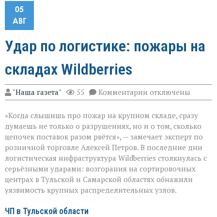
05
АВГ
Удар по логистике: пожары на
складах Wildberries
к
"Наша газета"
55
Комментарии
отключены
записи
Удар
«Когда слышишь про пожар на крупном складе, сразу
по
логистике:
думаешь не только о разрушениях, но и о том, сколько
пожары
цепочек поставок разом рвётся», — замечает эксперт по
на
розничной торговле Алексей Петров. В последние дни
складах
Wildberries
логистическая инфраструктура Wildberries столкнулась с
серьёзными ударами: возгорания на сортировочных
центрах в Тульской и Самарской областях обнажили
уязвимость крупных распределительных узлов.
ЧП в Тульской области