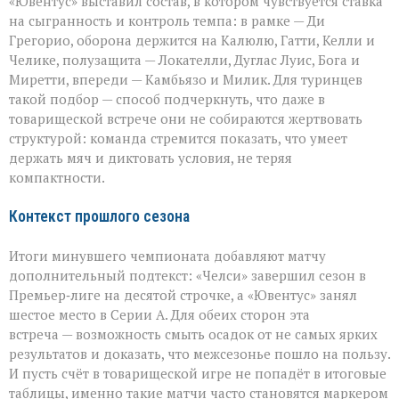
«Ювентус» выставил состав, в котором чувствуется ставка
на сыгранность и контроль темпа: в рамке — Ди
Грегорио, оборона держится на Калюлю, Гатти, Келли и
Челике, полузащита — Локателли, Дуглас Луис, Бога и
Миретти, впереди — Камбьязо и Милик. Для туринцев
такой подбор — способ подчеркнуть, что даже в
товарищеской встрече они не собираются жертвовать
структурой: команда стремится показать, что умеет
держать мяч и диктовать условия, не теряя
компактности.
Контекст прошлого сезона
Итоги минувшего чемпионата добавляют матчу
дополнительный подтекст: «Челси» завершил сезон в
Премьер‑лиге на десятой строчке, а «Ювентус» занял
шестое место в Серии А. Для обеих сторон эта
встреча — возможность смыть осадок от не самых ярких
результатов и доказать, что межсезонье пошло на пользу.
И пусть счёт в товарищеской игре не попадёт в итоговые
таблицы, именно такие матчи часто становятся маркером