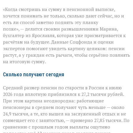
Пенсия
«Когда смотришь на сумму в пенсионной выписке,
в
России:
хочется понимать не только, сколько дают сейчас, но и
сколько
есть ли способ заметно поднять эту планку
платят
позже», — делится своими размышлениями Марина,
и
как
бухгалтер из Ярославля, которая уже присматривается к
можно
расчётам на будущее. Данные Соцфонда и оценки
увеличить
экспертов помогают увидеть картину целиком: пенсии
выплаты
растут, а у граждан есть рычаги, чтобы серьёзно повлиять
на итоговую сумму.
Сколько получают сегодня
Средний размер пенсии по старости в России к июлю
2026 года вплотную приблизился к 27,2 тысячи рублей.
При этом картина неоднородна: работающие
пенсионеры в среднем получают чуть меньше — около
24,9 тысячи, а те, кто вышел на заслуженный отдых и не
совмещает его с занятостью, — примерно 27,85 тысячи. По
сравнению с прошлым годом выплаты ощутимо