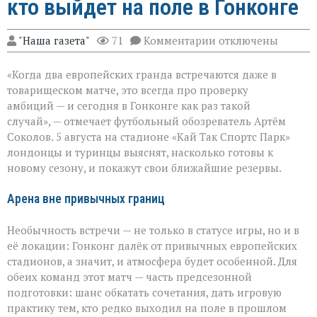
кто выйдет на поле в Гонконге
к
"Наша газета"
71
Комментарии
отключены
записи
«Челси»
«Когда два европейских гранда встречаются даже в
против
«Ювентуса»:
товарищеском матче, это всегда про проверку
кто
амбиций — и сегодня в Гонконге как раз такой
выйдет
случай», — отмечает футбольный обозреватель Артём
на
поле
Соколов. 5 августа на стадионе «Кай Так Спортс Парк»
в
лондонцы и туринцы выяснят, насколько готовы к
Гонконге
новому сезону, и покажут свои ближайшие резервы.
Арена вне привычных границ
Необычность встречи — не только в статусе игры, но и в
её локации: Гонконг далёк от привычных европейских
стадионов, а значит, и атмосфера будет особенной. Для
обеих команд этот матч — часть предсезонной
подготовки: шанс обкатать сочетания, дать игровую
практику тем, кто редко выходил на поле в прошлом