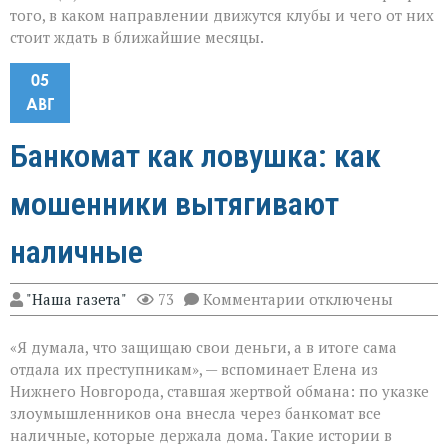
того, в каком направлении движутся клубы и чего от них
стоит ждать в ближайшие месяцы.
05
АВГ
Банкомат как ловушка: как
мошенники вытягивают
наличные
к
"Наша газета"
73
Комментарии
отключены
записи
Банкомат
«Я думала, что защищаю свои деньги, а в итоге сама
как
ловушка:
отдала их преступникам», — вспоминает Елена из
как
Нижнего Новгорода, ставшая жертвой обмана: по указке
мошенники
злоумышленников она внесла через банкомат все
вытягивают
наличные
наличные, которые держала дома. Такие истории в