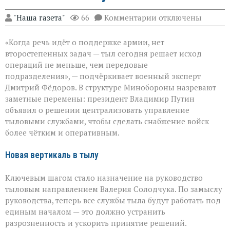
к
"Наша газета"
66
Комментарии
отключены
записи
Тыл
«Когда речь идёт о поддержке армии, нет
как
фронт:
второстепенных задач — тыл сегодня решает исход
в
операций не меньше, чем передовые
Минобороны
подразделения», — подчёркивает военный эксперт
меняют
логику
Дмитрий Фёдоров. В структуре Минобороны назревают
снабжения
заметные перемены: президент Владимир Путин
объявил о решении централизовать управление
тыловыми службами, чтобы сделать снабжение войск
более чётким и оперативным.
Новая вертикаль в тылу
Ключевым шагом стало назначение на руководство
тыловым направлением Валерия Солодчука. По замыслу
руководства, теперь все службы тыла будут работать под
единым началом — это должно устранить
разрозненность и ускорить принятие решений.