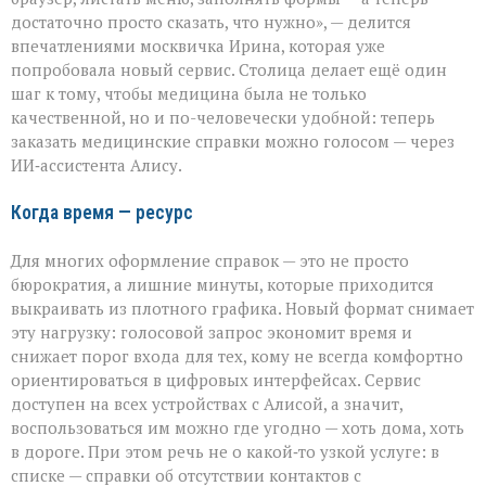
Москва
достаточно просто сказать, что нужно», — делится
упрощает
впечатлениями москвичка Ирина, которая уже
доступ
к
попробовала новый сервис. Столица делает ещё один
медсправкам
шаг к тому, чтобы медицина была не только
качественной, но и по-человечески удобной: теперь
заказать медицинские справки можно голосом — через
ИИ‑ассистента Алису.
Когда время — ресурс
Для многих оформление справок — это не просто
бюрократия, а лишние минуты, которые приходится
выкраивать из плотного графика. Новый формат снимает
эту нагрузку: голосовой запрос экономит время и
снижает порог входа для тех, кому не всегда комфортно
ориентироваться в цифровых интерфейсах. Сервис
доступен на всех устройствах с Алисой, а значит,
воспользоваться им можно где угодно — хоть дома, хоть
в дороге. При этом речь не о какой‑то узкой услуге: в
списке — справки об отсутствии контактов с