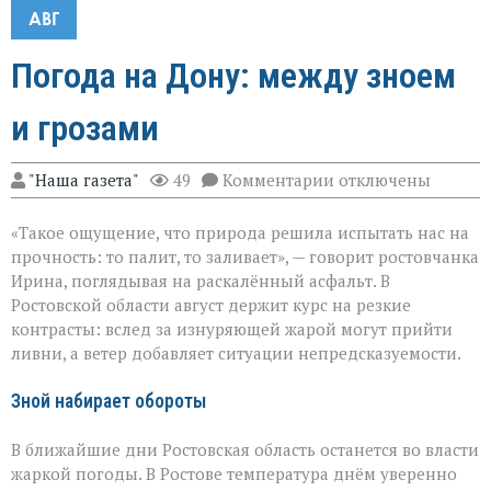
АВГ
Погода на Дону: между зноем
и грозами
к
"Наша газета"
49
Комментарии
отключены
записи
Погода
«Такое ощущение, что природа решила испытать нас на
на
Дону:
прочность: то палит, то заливает», — говорит ростовчанка
между
Ирина, поглядывая на раскалённый асфальт. В
зноем
Ростовской области август держит курс на резкие
и
грозами
контрасты: вслед за изнуряющей жарой могут прийти
ливни, а ветер добавляет ситуации непредсказуемости.
Зной набирает обороты
В ближайшие дни Ростовская область останется во власти
жаркой погоды. В Ростове температура днём уверенно