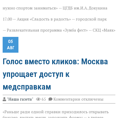
нужно спортом заниматься» — ЦГДБ им.И.А. Докукина
17.00 — Акция «Сладость в радость» — городской парк
— Развлекательная программа «Зумба фест» — СКЦ «Маяк»
05
АВГ
Голос вместо кликов: Москва
упрощает доступ к
медсправкам
к
"Наша газета"
65
Комментарии
отключены
записи
Голос
«Раньше ради одной справки приходилось открывать
вместо
кликов:
браузер, листать меню, заполнять формы — а теперь