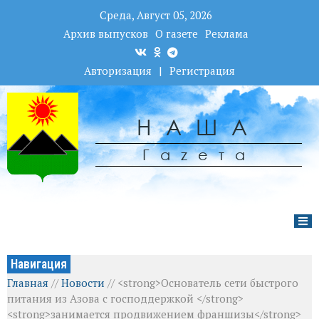
Среда, Август 05, 2026
Архив выпусков
О газете
Реклама
Авторизация
|
Регистрация
НАША
Гаzета
Навигация
Главная
//
Новости
//
<strong>Основатель сети быстрого
питания из Азова с господдержкой </strong>
<strong>занимается продвижением франшизы</strong>