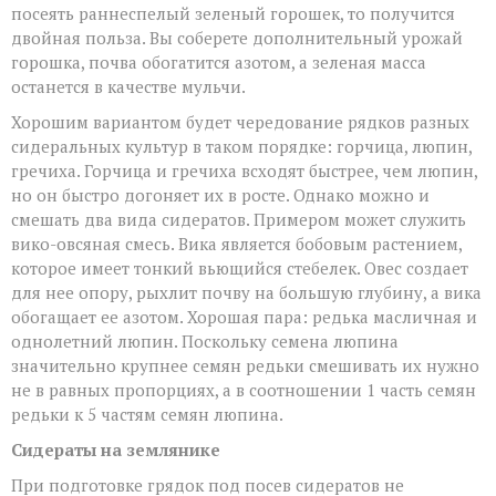
посеять раннеспелый зеленый горошек, то получится
двойная польза. Вы соберете дополнительный урожай
горошка, почва обогатится азотом, а зеленая масса
останется в качестве мульчи.
Хорошим вариантом будет чередование рядков разных
сидеральных культур в таком порядке: горчица, люпин,
гречиха. Горчица и гречиха всходят быстрее, чем люпин,
но он быстро догоняет их в росте. Однако можно и
смешать два вида сидератов. Примером может служить
вико-овсяная смесь. Вика является бобовым растением,
которое имеет тонкий вьющийся стебелек. Овес создает
для нее опору, рыхлит почву на большую глубину, а вика
обогащает ее азотом. Хорошая пара: редька масличная и
однолетний люпин. Поскольку семена люпина
значительно крупнее семян редьки смешивать их нужно
не в равных пропорциях, а в соотношении 1 часть семян
редьки к 5 частям семян люпина.
Сидераты на землянике
При подготовке грядок под посев сидератов не