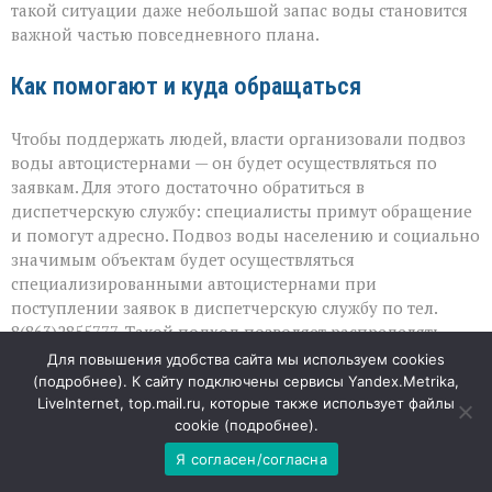
такой ситуации даже небольшой запас воды становится
важной частью повседневного плана.
Как помогают и куда обращаться
Чтобы поддержать людей, власти организовали подвоз
воды автоцистернами — он будет осуществляться по
заявкам. Для этого достаточно обратиться в
диспетчерскую службу: специалисты примут обращение
и помогут адресно. Подвоз воды населению и социально
значимым объектам будет осуществляться
специализированными автоцистернами при
поступлении заявок в диспетчерскую службу по тел.
8(863)2855777. Такой подход позволяет распределять
ресурсы там, где они нужнее всего: в первую очередь — к
Для повышения удобства сайта мы используем cookies
социальным объектам и в дома, где ситуация наиболее
(
подробнее
). К сайту подключены сервисы Yandex.Metrika,
сложная. При этом коммунальные службы просят
LiveInternet, top.mail.ru, которые также использует файлы
cookie (
подробнее
).
жителей по возможности сделать минимальный запас
воды, чтобы пережить период работ с меньшим
Я согласен/согласна
дискомфортом.