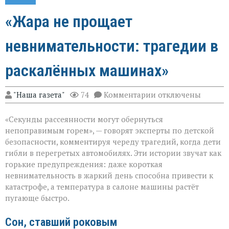
«Жара не прощает
невнимательности: трагедии в
раскалённых машинах»
к
"Наша газета"
74
Комментарии
отключены
записи
«Жара
«Секунды рассеянности могут обернуться
не
прощает
непоправимым горем», — говорят эксперты по детской
невнимательности
безопасности, комментируя череду трагедий, когда дети
трагедии
гибли в перегретых автомобилях. Эти истории звучат как
в
раскалённых
горькие предупреждения: даже короткая
машинах»
невнимательность в жаркий день способна привести к
катастрофе, а температура в салоне машины растёт
пугающе быстро.
Сон, ставший роковым