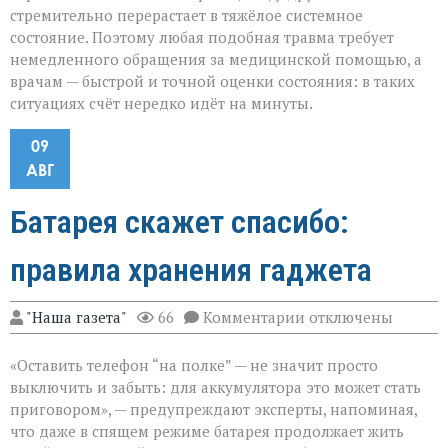
стремительно перерастает в тяжёлое системное
состояние. Поэтому любая подобная травма требует
немедленного обращения за медицинской помощью, а
врачам — быстрой и точной оценки состояния: в таких
ситуациях счёт нередко идёт на минуты.
09
АВГ
Батарея скажет спасибо:
правила хранения гаджета
к
"Наша газета"
66
Комментарии
отключены
записи
Батарея
«Оставить телефон “на полке” — не значит просто
скажет
спасибо:
выключить и забыть: для аккумулятора это может стать
правила
приговором», — предупреждают эксперты, напоминая,
хранения
что даже в спящем режиме батарея продолжает жить
гаджета