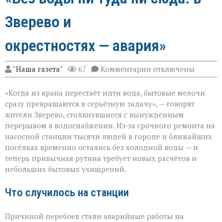
Зверево и
окрестностях — авария»
к
"Наша газета"
67
Комментарии
отключены
записи
«Без
«Когда из крана перестаёт идти вода, бытовые мелочи
воды
ни
сразу превращаются в серьёзную задачу», — говорят
туда
жители Зверево, столкнувшиеся с вынужденным
ни
перерывом в водоснабжении. Из‑за срочного ремонта на
сюда:
в
насосной станции тысячи людей в городе и ближайших
Зверево
посёлках временно остались без холодной воды — и
и
теперь привычная рутина требует новых расчётов и
окрестностях — ава
небольших бытовых ухищрений.
Что случилось на станции
Причиной перебоев стали аварийные работы на