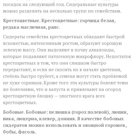
посадок на следующий год. Сидеральные культуры
можно разделить на несколько групп по семействам.
Крестоцветные. Крестоцветные: горчица белая,
редька масличная, рапс.
Сидераты семейства крестоцветных обладают быстрой
всхожестью, интенсивным ростом, образуют хорошую
зеленую массу. Они выделяют в почву алкалоиды,
которые подавляют патогенную микрофлору. Недостаток
крестоцветных в том, что они слишком быстро
перерастают, и если не скосить их в начале цветения,
стебель быстро грубеет, а семена могут стать проблемой
не хуже сорняков. Кроме того эти культуры болеют теми
же болезнями, что и капуста и привлекают на огород
крестоцветную блошку — злостного врага всех
крестоцветных.
Бобовые. Бобовые: пелюшка (горох полевой), люпин,
вика, люцерна, клевер, донник. В качестве бобовых
сидератов можно использовать и овощной горошек,
бобы, фасоль.