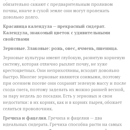
обязательно сажают с предварительным проливом
почвы, иначе в сухой земле они могут пролежать
довольно долго.
Красавица календула — прекрасный сидерат.
Календула, знакомый цветок с удивительными
свойствами
Зерновые. Злаковые: рожь, овес, ячмень, пшеница.
Зерновые культуры имеют глубокую, развитую корневую
систему, которая отлично рыхлит почву, не хуже
крестоцветных. Они неприхотливы, всходят довольно
быстро. Многие зерновые являются озимыми, поэтому
при осеннем посеве они сохранят зеленую массу и после
схода снега, поэтому заделать их можно ранней весной,
за пару недель до посадки. Есть у зерновых и свои
недостатки: в их корнях, как и в корнях пырея, обожает
селиться проволочник.
Гречиха и фацелия.
Гречиха и фацелия — два
идеальных сидерата. Гречиха способна расти на самых