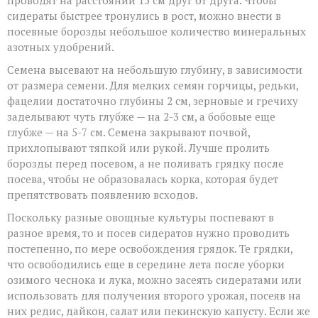
сидераты быстрее тронулись в рост, можно внести в
посевные борозды небольшое количество минеральных
азотных удобрений.
Семена высевают на небольшую глубину, в зависимости
от размера семени. Для мелких семян горчицы, редьки,
фацелии достаточно глубины 2 см, зерновые и гречиху
заделывают чуть глубже — на 2-3 см, а бобовые еще
глубже — на 5-7 см. Семена закрывают почвой,
прихлопывают тяпкой или рукой. Лучше пролить
борозды перед посевом, а не поливать грядку после
посева, чтобы не образовалась корка, которая будет
препятствовать появлению всходов.
Поскольку разные овощные культуры поспевают в
разное время, то и посев сидератов нужно проводить
постепенно, по мере освобождения грядок. Те грядки,
что освободились еще в середине лета после уборки
озимого чеснока и лука, можно засеять сидератами или
использовать для получения второго урожая, посеяв на
них редис, дайкон, салат или пекинскую капусту. Если же