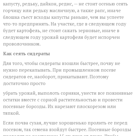
капусту, редьку, дайкон, редис, — не стоит осенью сеять
горчицу или редьку масличную, а также рапс, иначе
блошка съест всходы капусты раньше, чем вы успеете
что-то предпринять. На участке, где в следующем году
будет картофель, не стоит сажать зерновые, иначе в
следующем году урожай картофеля будет испорчен
проволочником.
Как сеять сидераты
Для того, чтобы сидераты взошли быстрее, почву не
нужно перекапывать. При промышленном посеве
сидератов ее, наоборот, прикатывают. Поэтому
достаточно просто
убрать урожай, выполоть сорняки, унести все пожнивные
остатки вместе с сорной растительностью и провести
посевные борозды. Их нарезают плоскорезом или
тяпкой.
Если почва сухая, лучше хорошенько пролить ее перед
посевом, так семена взойдут быстрее. Посевные борозды
проводят на расстоянии 15 см друг от друга. Чтобы