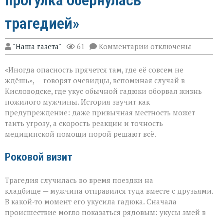
прогулка обернулась
трагедией»
к
"Наша газета"
61
Комментарии
отключены
записи
«Тихий
«Иногда опасность прячется там, где её совсем не
укус:
как
ждёшь», — говорят очевидцы, вспоминая случай в
обычная
Кисловодске, где укус обычной гадюки оборвал жизнь
прогулка
пожилого мужчины. История звучит как
обернулась
трагедией»
предупреждение: даже привычная местность может
таить угрозу, а скорость реакции и точность
медицинской помощи порой решают всё.
Роковой визит
Трагедия случилась во время поездки на
кладбище — мужчина отправился туда вместе с друзьями.
В какой‑то момент его укусила гадюка. Сначала
происшествие могло показаться рядовым: укусы змей в