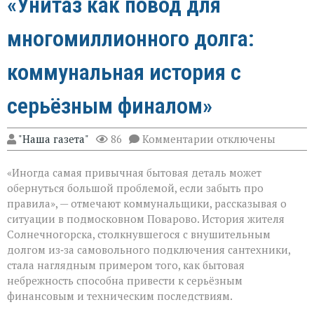
«Унитаз как повод для
многомиллионного долга:
коммунальная история с
серьёзным финалом»
к
"Наша газета"
86
Комментарии
отключены
записи
«Унитаз
«Иногда самая привычная бытовая деталь может
как
повод
обернуться большой проблемой, если забыть про
для
правила», — отмечают коммунальщики, рассказывая о
многомиллионног
ситуации в подмосковном Поварово. История жителя
долга:
коммунальная
Солнечногорска, столкнувшегося с внушительным
история
долгом из‑за самовольного подключения сантехники,
с
стала наглядным примером того, как бытовая
серьёзным
небрежность способна привести к серьёзным
финалом»
финансовым и техническим последствиям.