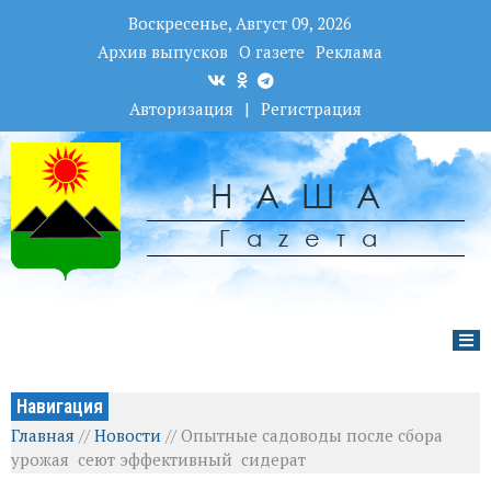
Воскресенье, Август 09, 2026
Архив выпусков
О газете
Реклама
Авторизация
|
Регистрация
НАША
Гаzета
Навигация
Главная
//
Новости
//
Опытные садоводы после сбора
урожая сеют эффективный сидерат