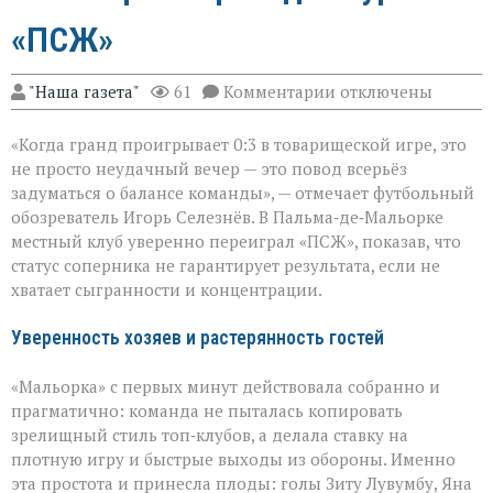
«ПСЖ»
к
"Наша газета"
61
Комментарии
отключены
записи
Громкий
«Когда гранд проигрывает 0:3 в товарищеской игре, это
сюрприз
в
не просто неудачный вечер — это повод всерьёз
Пальме:
задуматься о балансе команды», — отмечает футбольный
«Мальорка»
обозреватель Игорь Селезнёв. В Пальма‑де‑Мальорке
преподала
урок
местный клуб уверенно переиграл «ПСЖ», показав, что
«ПСЖ»
статус соперника не гарантирует результата, если не
хватает сыгранности и концентрации.
Уверенность хозяев и растерянность гостей
«Мальорка» с первых минут действовала собранно и
прагматично: команда не пыталась копировать
зрелищный стиль топ‑клубов, а делала ставку на
плотную игру и быстрые выходы из обороны. Именно
эта простота и принесла плоды: голы Зиту Лувумбу, Яна