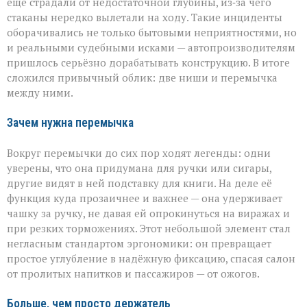
ещё страдали от недостаточной глубины, из‑за чего
стаканы нередко вылетали на ходу. Такие инциденты
оборачивались не только бытовыми неприятностями, но
и реальными судебными исками — автопроизводителям
пришлось серьёзно дорабатывать конструкцию. В итоге
сложился привычный облик: две ниши и перемычка
между ними.
Зачем нужна перемычка
Вокруг перемычки до сих пор ходят легенды: одни
уверены, что она придумана для ручки или сигары,
другие видят в ней подставку для книги. На деле её
функция куда прозаичнее и важнее — она удерживает
чашку за ручку, не давая ей опрокинуться на виражах и
при резких торможениях. Этот небольшой элемент стал
негласным стандартом эргономики: он превращает
простое углубление в надёжную фиксацию, спасая салон
от пролитых напитков и пассажиров — от ожогов.
Больше, чем просто держатель