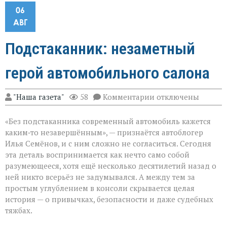
06
АВГ
Подстаканник: незаметный
герой автомобильного салона
к
"Наша газета"
58
Комментарии
отключены
записи
Подстаканник:
«Без подстаканника современный автомобиль кажется
незаметный
герой
каким‑то незавершённым», — признаётся автоблогер
автомобильного
Илья Семёнов, и с ним сложно не согласиться. Сегодня
салона
эта деталь воспринимается как нечто само собой
разумеющееся, хотя ещё несколько десятилетий назад о
ней никто всерьёз не задумывался. А между тем за
простым углублением в консоли скрывается целая
история — о привычках, безопасности и даже судебных
тяжбах.