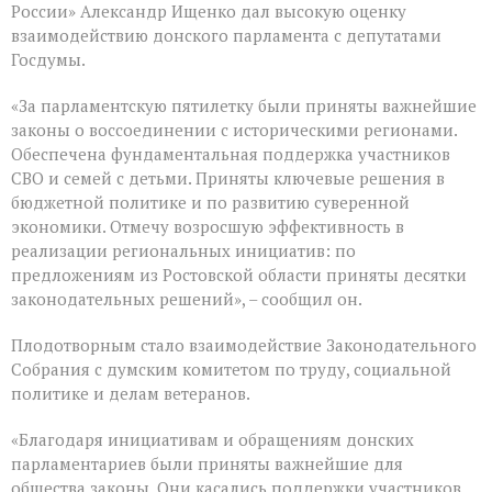
России
России» Александр Ищенко дал высокую оценку
состоялось
взаимодействию донского парламента с депутатами
заключительное
пленарное
Госдумы.
заседание
весенней
«За парламентскую пятилетку были приняты важнейшие
сессии,
законы о воссоединении с историческими регионами.
ставшее
последним
Обеспечена фундаментальная поддержка участников
для
СВО и семей с детьми. Приняты ключевые решения в
VIII
бюджетной политике и по развитию суверенной
созыва
экономики. Отмечу возросшую эффективность в
реализации региональных инициатив: по
предложениям из Ростовской области приняты десятки
законодательных решений», – сообщил он.
Плодотворным стало взаимодействие Законодательного
Собрания с думским комитетом по труду, социальной
политике и делам ветеранов.
«Благодаря инициативам и обращениям донских
парламентариев были приняты важнейшие для
общества законы. Они касались поддержки участников