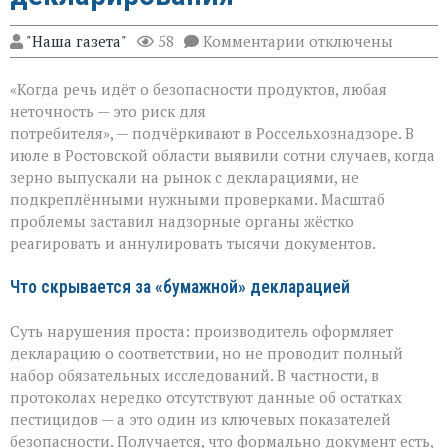
к
"Наша газета"
58
Комментарии
отключены
записи
Зерно
«Когда речь идёт о безопасности продуктов, любая
под
прицелом:
неточность — это риск для
в
потребителя», — подчёркивают в Россельхознадзоре. В
Ростовской
июле в Ростовской области выявили сотни случаев, когда
области
вскрыли
зерно выпускали на рынок с декларациями, не
массовые
подкреплёнными нужными проверками. Масштаб
нарушения
проблемы заставил надзорные органы жёстко
декларирования
реагировать и аннулировать тысячи документов.
Что скрывается за «бумажной» декларацией
Суть нарушения проста: производитель оформляет
декларацию о соответствии, но не проводит полный
набор обязательных исследований. В частности, в
протоколах нередко отсутствуют данные об остатках
пестицидов — а это один из ключевых показателей
безопасности. Получается, что формально документ есть,