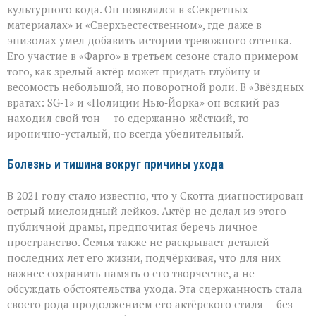
культурного кода. Он появлялся в «Секретных
материалах» и «Сверхъестественном», где даже в
эпизодах умел добавить истории тревожного оттенка.
Его участие в «Фарго» в третьем сезоне стало примером
того, как зрелый актёр может придать глубину и
весомость небольшой, но поворотной роли. В «Звёздных
вратах: SG‑1» и «Полиции Нью‑Йорка» он всякий раз
находил свой тон — то сдержанно-жёсткий, то
иронично-усталый, но всегда убедительный.
Болезнь и тишина вокруг причины ухода
В 2021 году стало известно, что у Скотта диагностирован
острый миелоидный лейкоз. Актёр не делал из этого
публичной драмы, предпочитая беречь личное
пространство. Семья также не раскрывает деталей
последних лет его жизни, подчёркивая, что для них
важнее сохранить память о его творчестве, а не
обсуждать обстоятельства ухода. Эта сдержанность стала
своего рода продолжением его актёрского стиля — без