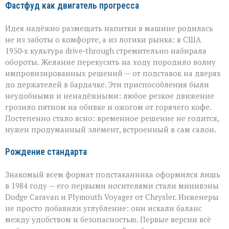
Фастфуд как двигатель прогресса
Идея надёжно размещать напитки в машине родилась
не из заботы о комфорте, а из логики рынка: в США
1950‑х культура drive‑through стремительно набирала
обороты. Желание перекусить на ходу породило волну
импровизированных решений — от подставок на дверях
до держателей в бардачке. Эти приспособления были
неудобными и ненадёжными: любое резкое движение
грозило пятном на обивке и ожогом от горячего кофе.
Постепенно стало ясно: временное решение не годится,
нужен продуманный элемент, встроенный в сам салон.
Рождение стандарта
Знакомый всем формат подстаканника оформился лишь
в 1984 году — его первыми носителями стали минивэны
Dodge Caravan и Plymouth Voyager от Chrysler. Инженеры
не просто добавили углубление: они искали баланс
между удобством и безопасностью. Первые версии всё