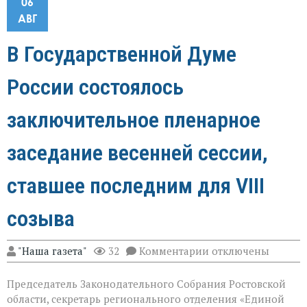
06
АВГ
В Государственной Думе
России состоялось
заключительное пленарное
заседание весенней сессии,
ставшее последним для VIII
созыва
к
"Наша газета"
32
Комментарии
отключены
записи
В
Председатель Законодательного Собрания Ростовской
Государственной
Думе
области, секретарь регионального отделения «Единой