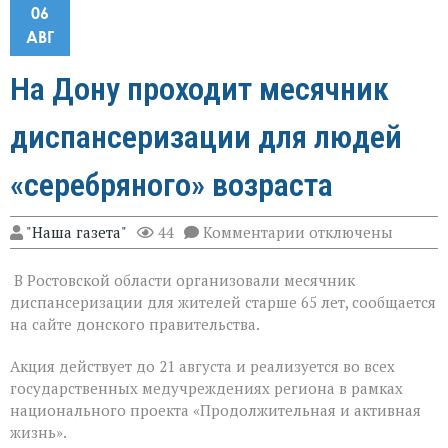
06
АВГ
На Дону проходит месячник
диспансеризации для людей
«серебряного» возраста
к
"Наша газета"
44
Комментарии
отключены
записи
На
В Ростовской области организовали месячник
Дону
проходит
диспансеризации для жителей старше 65 лет, сообщается
месячник
на сайте донского правительства.
диспансеризации
для
Акция действует до 21 августа и реализуется во всех
людей
«серебряного»
государственных медучреждениях региона в рамках
возраста
национального проекта «Продолжительная и активная
жизнь».