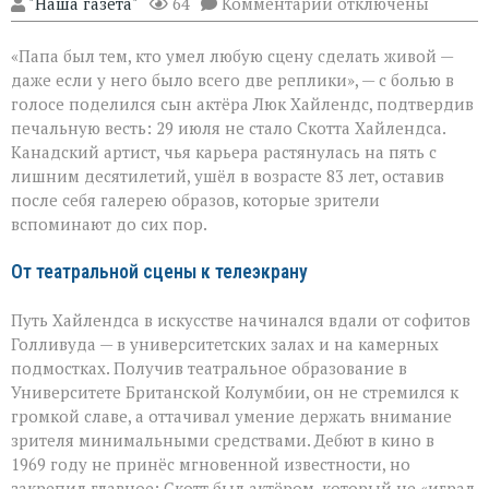
к
"Наша газета"
64
Комментарии
отключены
записи
«Он
«Папа был тем, кто умел любую сцену сделать живой —
умел
делать
даже если у него было всего две реплики», — с болью в
второстепенное
голосе поделился сын актёра Люк Хайлендс, подтвердив
незабываемым»:
печальную весть: 29 июля не стало Скотта Хайлендса.
ушёл
Скотт
Канадский артист, чья карьера растянулась на пять с
Хайлендс
лишним десятилетий, ушёл в возрасте 83 лет, оставив
после себя галерею образов, которые зрители
вспоминают до сих пор.
От театральной сцены к телеэкрану
Путь Хайлендса в искусстве начинался вдали от софитов
Голливуда — в университетских залах и на камерных
подмостках. Получив театральное образование в
Университете Британской Колумбии, он не стремился к
громкой славе, а оттачивал умение держать внимание
зрителя минимальными средствами. Дебют в кино в
1969 году не принёс мгновенной известности, но
закрепил главное: Скотт был актёром, который не «играл