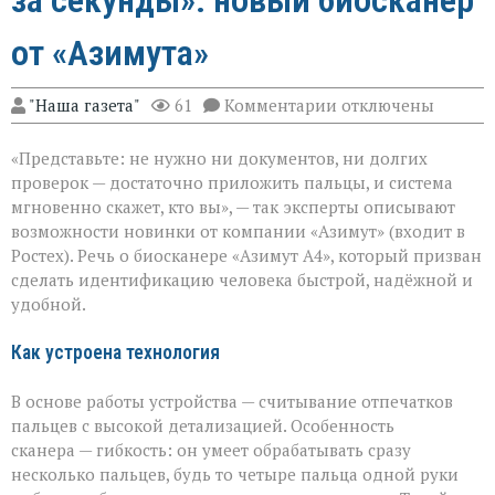
от «Азимута»
к
"Наша газета"
61
Комментарии
отключены
записи
«Теперь
«Представьте: не нужно ни документов, ни долгих
личность
подтвердят
проверок — достаточно приложить пальцы, и система
за
мгновенно скажет, кто вы», — так эксперты описывают
секунды»:
возможности новинки от компании «Азимут» (входит в
новый
биосканер
Ростех). Речь о биосканере «Азимут А4», который призван
от
сделать идентификацию человека быстрой, надёжной и
«Азимута»
удобной.
Как устроена технология
В основе работы устройства — считывание отпечатков
пальцев с высокой детализацией. Особенность
сканера — гибкость: он умеет обрабатывать сразу
несколько пальцев, будь то четыре пальца одной руки