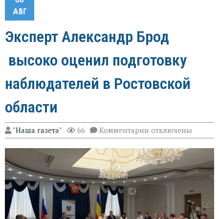
АВГ
Эксперт Александр Брод
высоко оценил подготовку
наблюдателей в Ростовской
области
к
"Наша газета"
66
Комментарии
отключены
записи
Эксперт
Александр
Брод
высоко
оценил
подготовку
наблюдателей
в
Ростовской