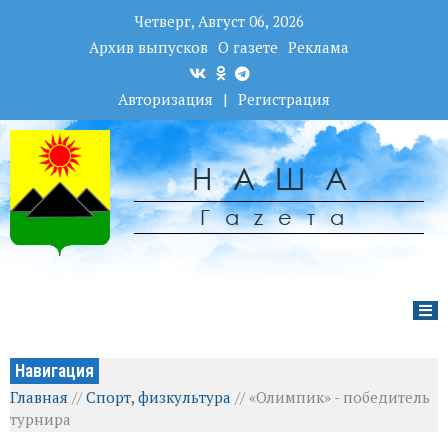
Четверг, Август 06, 2026
Архив выпусков
О газете
Реклама
Авторизация
|
Регистрация
НАША
Гаzета
Навигация
Главная
//
Спорт, физкультура
//
«Олимпик» - победитель
турнира