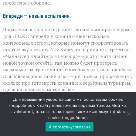
проблемы в обороне.
Впереди — новые испытания
Поражение в Пальме не станет финальным приговором
для «ПСЖ»: впереди у команды ещё несколько
контрольных встреч, которые помогут скорректировать
подготовку к сезону. Уже 8 августа парижане встретятся с
«Манчестер Юнайтед» в Гётеборге — и этот матч станет
новой точкой отсчёта: там можно будет проверить,
насколько быстро команда способна учиться на ошибках.
Для болельщиков такие игры — не столько про результат,
сколько про готовность команды к серьёзным турнирам,
где цена ошибки заметно выше.
Для повышения удобства сайта мы используем cookies
Товарищеские матчи часто недооценивают, но именно в
(
подробнее
). К сайту подключены сервисы Yandex.Metrika,
них проявляются настоящие слабые места и скрытые
LiveInternet, top.mail.ru, которые также использует файлы
резервы. И разгромное поражение «ПСЖ» в
cookie (
подробнее
).
Испании — это не столько повод для громких заголовков,
Я согласен/согласна
сколько рабочий сигнал: команде предстоит многое
доработать, чтобы оправдать ожидания в новом сезоне.