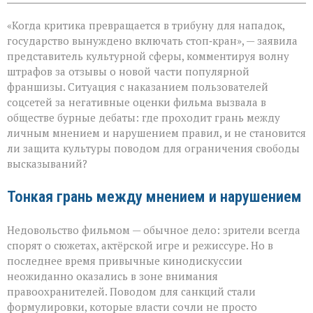
записи
«Свобода
«Когда критика превращается в трибуну для нападок,
слова — не
безлимитный
государство вынуждено включать стоп‑кран», — заявила
тариф»:
представитель культурной сферы, комментируя волну
споры
штрафов за отзывы о новой части популярной
вокруг
отзывов
франшизы. Ситуация с наказанием пользователей
о
соцсетей за негативные оценки фильма вызвала в
кино
обществе бурные дебаты: где проходит грань между
личным мнением и нарушением правил, и не становится
ли защита культуры поводом для ограничения свободы
высказываний?
Тонкая грань между мнением и нарушением
Недовольство фильмом — обычное дело: зрители всегда
спорят о сюжетах, актёрской игре и режиссуре. Но в
последнее время привычные кинодискуссии
неожиданно оказались в зоне внимания
правоохранителей. Поводом для санкций стали
формулировки, которые власти сочли не просто