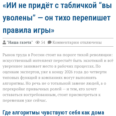
«ИИ не придёт с табличкой “вы
уволены” — он тихо перепишет
правила игры»
к
"Наша газета"
54
Комментарии
отключены
записи
«ИИ
Рынок труда в России стоит на пороге тихой революции:
не
придёт
искусственный интеллект перестаёт быть экзотикой и всё
с
увереннее занимает место в рабочих процессах. По
табличкой
оценкам экспертов, уже к концу 2026 года до четверти
“вы
уволены” — он
типовых функций в компаниях могут выполнять
тихо
алгоритмы. Но речь не о тотальной замене людей, а о
перепишет
перекройке привычных ролей — и тем, кто хочет
правила
оставаться востребованным, стоит присмотреться к
игры»
переменам уже сейчас.
Где алгоритмы чувствуют себя как дома