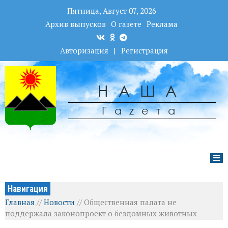
Пятница, Август 07, 2026
Архив выпусков
О газете
Реклама
Авторизация
|
Регистрация
НАША
Гаzета
Навигация
Главная
//
Новости
//
Общественная палата не
поддержала законопроект о бездомных животных