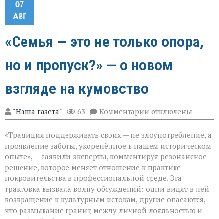
07
АВГ
«Семья — это не только опора,
но и пропуск?» — о новом
взгляде на кумовство
к
"Наша газета"
63
Комментарии
отключены
записи
«Семья — это
«Традиция поддерживать своих — не злоупотребление, а
не
только
проявление заботы, укоренённое в нашем историческом
опора,
опыте», — заявили эксперты, комментируя резонансное
но
решение, которое меняет отношение к практике
и
пропуск?» — о
покровительства в профессиональной среде. Эта
новом
трактовка вызвала волну обсуждений: одни видят в ней
взгляде
возвращение к культурным истокам, другие опасаются,
на
что размывание границ между личной лояльностью и
кумовство