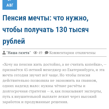
АВГ
Пенсия мечты: что нужно,
чтобы получать 130 тысяч
рублей
к
"Наша газета"
49
Комментарии
отключены
записи
Пенсия
«Хочу на пенсии жить достойно, а не считать копейки», —
мечты:
что
признаётся 45‑летний менеджер из Екатеринбурга, и эта
нужно,
мечта сегодня звучит всё чаще. Но чтобы пенсия
чтобы
действительно позволяла не экономить на главном,
получать
130
одних надежд мало: нужны чёткие расчёты и
тысяч
долгосрочная стратегия — и, как показывают эксперты,
рублей
путь к внушительной выплате лежит через высокий
заработок и продуманные решения.