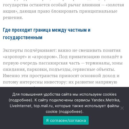
государства останется особый рычаг влияния — «золотая
акция», дающая право блокировать принципиальные
решения.
Где проходит граница между частным и
государственным
Эксперты подчёркивают: важно не смешивать понятия
«аэропорт» и «аэродром». Под приватизацию попадёт в
первую очередь пассажирская часть — терминалы, зоны
ожидания, парковки, подъезды, сервисные объекты.
Именно эти пространства приносят основной доход и
потому интересны инвестору: их развитие напрямую
влияет на комфорт пассажиров и выручку.
Для повышения удобства сайта мы используем cookies
А вот аэродромная инфраструктура —
(
подробнее
). К сайту подключены сервисы Yandex.Metrika,
LiveInternet, top.mail.ru, которые также использует файлы
взлётно‑посадочные полосы, рулёжные дорожки,
cookie (
подробнее
).
перроны, навигационное оборудование — останется в
государственной собственности. Её не продают, но
Я согласен/согласна
передают в управление: инвестор будет отвечать за