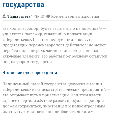
государства
к
"Наша газета"
40
Комментарии
отключены
записи
«Шереметьево»:
«Выходит, аэропорт будет частным, но не до конца?» —
что
уйдёт
удивляется пассажир, узнавший о приватизации
в
«Шереметьево». И в этом недоумении — вся суть
частные
предстоящих перемен: аэропорт действительно может
руки,
а
перейти под контроль частного инвестора, однако
что
ключевые элементы его работы по‑прежнему останутся
останется
под надзором государства.
у
государства
Что меняет указ президента
Подписанный главой государства документ выводит
«Шереметьево» из списка стратегических предприятий —
это открывает путь к приватизации. При этом власти
заранее очертили жёсткие рамки: профиль аэропорта
должен сохраниться, иностранцам и подконтрольным
им структурам запрещено приобретать доли, а у