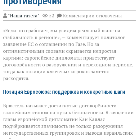
противоречия
к
"Наша газета"
52
Комментарии
отключены
записи
ЕС
«Если это сработает, мы увидим реальный шанс на
за
мир
стабильность в регионе», — комментирует политолог
в
заявление ЕС о соглашении по Газе. Но за
Газе:
оптимистичными словами скрывается непростая
надежды
и
картина: европейские дипломаты приветствуют
противоречия
договорённости о разоружении и переходном периоде,
тогда как позиции ключевых игроков заметно
расходятся.
Позиция Евросоюза: поддержка и конкретные шаги
Брюссель называет достигнутые договорённости
важнейшим этапом на пути к безопасности. В заявлении
главы европейской дипломатии Каи Каллас
подчёркивается значимость не только разоружения
негосударственных группировок и вывода израильских