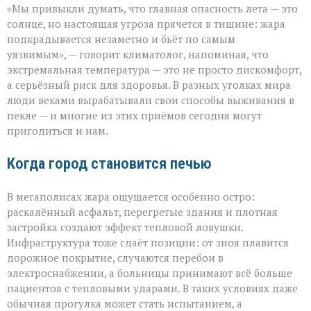
«Мы привыкли думать, что главная опасность лета — это
не
просит
солнце, но настоящая угроза прячется в тишине: жара
разрешения — она
подкрадывается незаметно и бьёт по самым
просто
уязвимым», — говорит климатолог, напоминая, что
приходит»
экстремальная температура — это не просто дискомфорт,
а серьёзный риск для здоровья. В разных уголках мира
люди веками вырабатывали свои способы выживания в
пекле — и многие из этих приёмов сегодня могут
пригодиться и нам.
Когда город становится печью
В мегаполисах жара ощущается особенно остро:
раскалённый асфальт, перегретые здания и плотная
застройка создают эффект тепловой ловушки.
Инфраструктура тоже сдаёт позиции: от зноя плавится
дорожное покрытие, случаются перебои в
электроснабжении, а больницы принимают всё больше
пациентов с тепловыми ударами. В таких условиях даже
обычная прогулка может стать испытанием, а