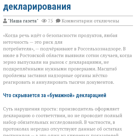
декларирования
к
"Наша газета"
75
Комментарии
отключены
записи
Зерно
«Когда речь идёт о безопасности продуктов, любая
под
прицелом:
неточность — это риск для
в
потребителя», — подчёркивают в Россельхознадзоре. В
Ростовской
июле в Ростовской области выявили сотни случаев, когда
области
вскрыли
зерно выпускали на рынок с декларациями, не
массовые
подкреплёнными нужными проверками. Масштаб
нарушения
проблемы заставил надзорные органы жёстко
декларирования
реагировать и аннулировать тысячи документов.
Что скрывается за «бумажной» декларацией
Суть нарушения проста: производитель оформляет
декларацию о соответствии, но не проводит полный
набор обязательных исследований. В частности, в
протоколах нередко отсутствуют данные об остатках
пестицидов — а это один из ключевых показателей