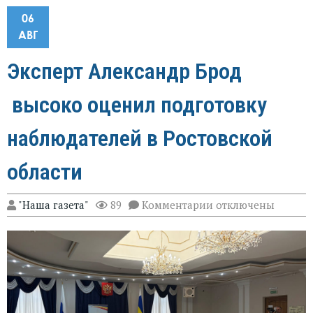
06
АВГ
Эксперт Александр Брод
высоко оценил подготовку
наблюдателей в Ростовской
области
к
"Наша газета"
89
Комментарии
отключены
записи
Эксперт
Александр
Брод
высоко
оценил
подготовку
наблюдателей
в