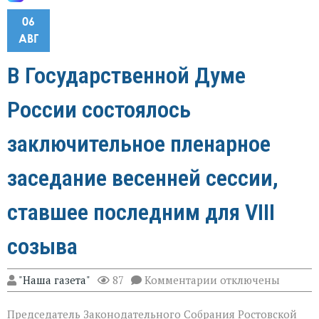
06
АВГ
В Государственной Думе
России состоялось
заключительное пленарное
заседание весенней сессии,
ставшее последним для VIII
созыва
к
"Наша газета"
87
Комментарии
отключены
записи
В
Председатель Законодательного Собрания Ростовской
Государственной