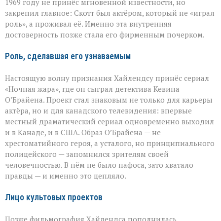
1969 году не принёс мгновенной известности, но
закрепил главное: Скотт был актёром, который не «играл
роль», а проживал её. Именно эта внутренняя
достоверность позже стала его фирменным почерком.
Роль, сделавшая его узнаваемым
Настоящую волну признания Хайлендсу принёс сериал
«Ночная жара», где он сыграл детектива Кевина
О’Брайена. Проект стал знаковым не только для карьеры
актёра, но и для канадского телевидения: впервые
местный драматический сериал одновременно выходил
и в Канаде, и в США. Образ О’Брайена — не
хрестоматийного героя, а усталого, но принципиального
полицейского — запомнился зрителям своей
человечностью. В нём не было пафоса, зато хватало
правды — и именно это цепляло.
Лицо культовых проектов
Позже фильмография Хайлендса пополнилась