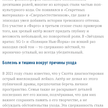
десятками ролей, многие из которых стали частью поп-
культурного кода. Он появлялся в «Секретных
материалах» и «Сверхъестественном», где даже в
эпизодах умел добавить истории тревожного оттенка.
Его участие в «Фарго» в третьем сезоне стало примером
того, как зрелый актёр может придать глубину и
весомость небольшой, но поворотной роли. В «Звёздных
вратах: SG‑1» и «Полиции Нью‑Йорка» он всякий раз
находил свой тон — то сдержанно-жёсткий, то
иронично-усталый, но всегда убедительный.
Болезнь и тишина вокруг причины ухода
В 2021 году стало известно, что у Скотта диагностирован
острый миелоидный лейкоз. Актёр не делал из этого
публичной драмы, предпочитая беречь личное
пространство. Семья также не раскрывает деталей
последних лет его жизни, подчёркивая, что для них
важнее сохранить память о его творчестве, а не
обсуждать обстоятельства ухода. Эта сдержанность стала