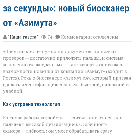
за секунды»: новый биосканер
от «Азимута»
к
"Наша газета"
74
Комментарии
отключены
записи
«Теперь
«Представьте: не нужно ни документов, ни долгих
личность
подтвердят
проверок — достаточно приложить пальцы, и система
за
мгновенно скажет, кто вы», — так эксперты описывают
секунды»:
возможности новинки от компании «Азимут» (входит в
новый
биосканер
Ростех). Речь о биосканере «Азимут А4», который призван
от
сделать идентификацию человека быстрой, надёжной и
«Азимута»
удобной.
Как устроена технология
В основе работы устройства — считывание отпечатков
пальцев с высокой детализацией. Особенность
сканера — гибкость: он умеет обрабатывать сразу