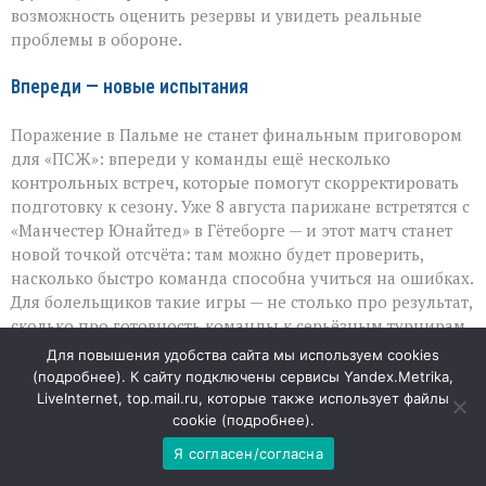
возможность оценить резервы и увидеть реальные
проблемы в обороне.
Впереди — новые испытания
Поражение в Пальме не станет финальным приговором
для «ПСЖ»: впереди у команды ещё несколько
контрольных встреч, которые помогут скорректировать
подготовку к сезону. Уже 8 августа парижане встретятся с
«Манчестер Юнайтед» в Гётеборге — и этот матч станет
новой точкой отсчёта: там можно будет проверить,
насколько быстро команда способна учиться на ошибках.
Для болельщиков такие игры — не столько про результат,
сколько про готовность команды к серьёзным турнирам,
где цена ошибки заметно выше.
Для повышения удобства сайта мы используем cookies
(
подробнее
). К сайту подключены сервисы Yandex.Metrika,
Товарищеские матчи часто недооценивают, но именно в
LiveInternet, top.mail.ru, которые также использует файлы
них проявляются настоящие слабые места и скрытые
cookie (
подробнее
).
резервы. И разгромное поражение «ПСЖ» в
Я согласен/согласна
Испании — это не столько повод для громких заголовков,