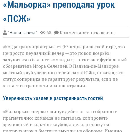
«Мальорка» преподала урок
«ПСЖ»
к
"Наша газета"
68
Комментарии
отключены
записи
Громкий
«Когда гранд проигрывает 0:3 в товарищеской игре, это
сюрприз
в
не просто неудачный вечер — это повод всерьёз
Пальме:
задуматься о балансе команды», — отмечает футбольный
«Мальорка»
обозреватель Игорь Селезнёв. В Пальма‑де‑Мальорке
преподала
урок
местный клуб уверенно переиграл «ПСЖ», показав, что
«ПСЖ»
статус соперника не гарантирует результата, если не
хватает сыгранности и концентрации.
Уверенность хозяев и растерянность гостей
«Мальорка» с первых минут действовала собранно и
прагматично: команда не пыталась копировать
зрелищный стиль топ‑клубов, а делала ставку на
плотную игру и быстрые выходы из обороны. Именно