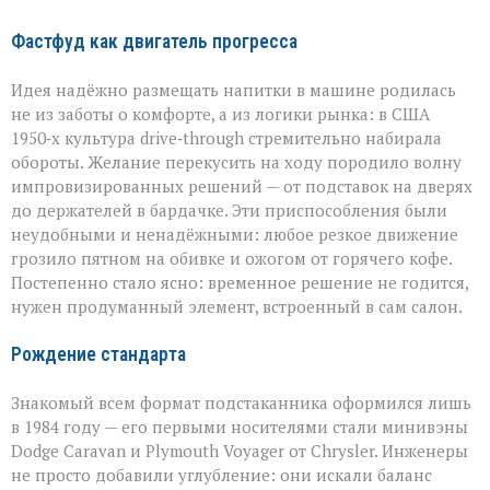
Фастфуд как двигатель прогресса
Идея надёжно размещать напитки в машине родилась
не из заботы о комфорте, а из логики рынка: в США
1950‑х культура drive‑through стремительно набирала
обороты. Желание перекусить на ходу породило волну
импровизированных решений — от подставок на дверях
до держателей в бардачке. Эти приспособления были
неудобными и ненадёжными: любое резкое движение
грозило пятном на обивке и ожогом от горячего кофе.
Постепенно стало ясно: временное решение не годится,
нужен продуманный элемент, встроенный в сам салон.
Рождение стандарта
Знакомый всем формат подстаканника оформился лишь
в 1984 году — его первыми носителями стали минивэны
Dodge Caravan и Plymouth Voyager от Chrysler. Инженеры
не просто добавили углубление: они искали баланс