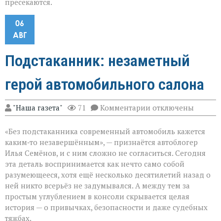
пресекаются.
06
АВГ
Подстаканник: незаметный
герой автомобильного салона
к
"Наша газета"
71
Комментарии
отключены
записи
Подстаканник:
«Без подстаканника современный автомобиль кажется
незаметный
герой
каким‑то незавершённым», — признаётся автоблогер
автомобильного
Илья Семёнов, и с ним сложно не согласиться. Сегодня
салона
эта деталь воспринимается как нечто само собой
разумеющееся, хотя ещё несколько десятилетий назад о
ней никто всерьёз не задумывался. А между тем за
простым углублением в консоли скрывается целая
история — о привычках, безопасности и даже судебных
тяжбах.