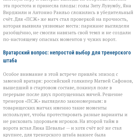
эта простота и принесла плоды: голы Зиту Лувумбу, Яна
Вирджили и Антонио Раильо сложились в убедительный
счёт. Для «ПСЖ» же матч стал проверкой на прочность,
которая выявила уязвимые места: парижане выглядели
разобщённо, не смогли навязать свой темп и не создали
по-настоящему опасных моментов у чужих ворот.
Вратарский вопрос: непростой выбор для тренерского
штаба
Особое внимание в этой встрече привлёк эпизод с
заменой вратаря: российский голкипер Матвей Сафонов,
вышедший в стартовом составе, покинул поле в
перерыве после двух пропущенных мячей. Решение
тренеров «ПСЖ» выглядело закономерным: в
товарищеских матчах именно такие моменты
используют, чтобы протестировать разные варианты и
не рисковать здоровьем игроков. На второй тайм в
ворота встал Люка Шевалье — и хотя счёт всё же стал
крупнее, для тренерского штаба важнее была