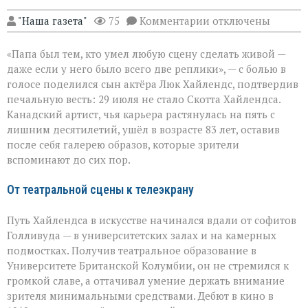
к
"Наша газета"
75
Комментарии
отключены
записи
«Он
«Папа был тем, кто умел любую сцену сделать живой —
умел
делать
даже если у него было всего две реплики», — с болью в
второстепенное
голосе поделился сын актёра Люк Хайлендс, подтвердив
незабываемым»:
печальную весть: 29 июля не стало Скотта Хайлендса.
ушёл
Скотт
Канадский артист, чья карьера растянулась на пять с
Хайлендс
лишним десятилетий, ушёл в возрасте 83 лет, оставив
после себя галерею образов, которые зрители
вспоминают до сих пор.
От театральной сцены к телеэкрану
Путь Хайлендса в искусстве начинался вдали от софитов
Голливуда — в университетских залах и на камерных
подмостках. Получив театральное образование в
Университете Британской Колумбии, он не стремился к
громкой славе, а оттачивал умение держать внимание
зрителя минимальными средствами. Дебют в кино в