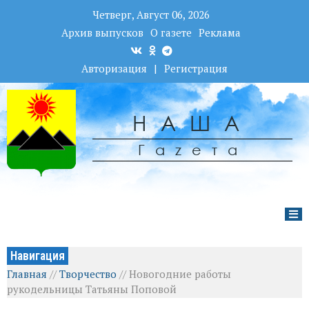
Четверг, Август 06, 2026
Архив выпусков
О газете
Реклама
Авторизация
|
Регистрация
НАША
Гаzета
Навигация
Главная
//
Творчество
//
Новогодние работы
рукодельницы Татьяны Поповой