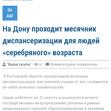
06
АВГ
На Дону проходит месячник
диспансеризации для людей
«серебряного» возраста
к
"Наша газета"
67
Комментарии
отключены
записи
На
В Ростовской области организовали месячник
Дону
проходит
диспансеризации для жителей старше 65 лет, сообщается
месячник
на сайте донского правительства.
диспансеризации
для
Акция действует до 21 августа и реализуется во всех
людей
«серебряного»
государственных медучреждениях региона в рамках
возраста
национального проекта «Продолжительная и активная