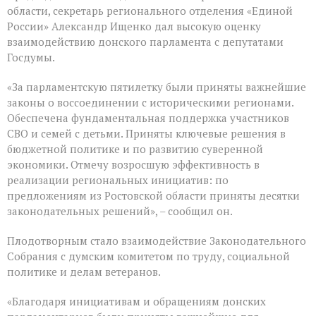
Думе
области, секретарь регионального отделения «Единой
России
России» Александр Ищенко дал высокую оценку
состоялось
взаимодействию донского парламента с депутатами
заключительное
пленарное
Госдумы.
заседание
весенней
«За парламентскую пятилетку были приняты важнейшие
сессии,
законы о воссоединении с историческими регионами.
ставшее
последним
Обеспечена фундаментальная поддержка участников
для
СВО и семей с детьми. Приняты ключевые решения в
VIII
бюджетной политике и по развитию суверенной
созыва
экономики. Отмечу возросшую эффективность в
реализации региональных инициатив: по
предложениям из Ростовской области приняты десятки
законодательных решений», – сообщил он.
Плодотворным стало взаимодействие Законодательного
Собрания с думским комитетом по труду, социальной
политике и делам ветеранов.
«Благодаря инициативам и обращениям донских