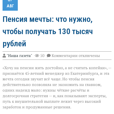
АВГ
Пенсия мечты: что нужно,
чтобы получать 130 тысяч
рублей
к
"Наша газета"
50
Комментарии
отключены
записи
Пенсия
«Хочу на пенсии жить достойно, а не считать копейки», —
мечты:
что
признаётся 45‑летний менеджер из Екатеринбурга, и эта
нужно,
мечта сегодня звучит всё чаще. Но чтобы пенсия
чтобы
действительно позволяла не экономить на главном,
получать
130
одних надежд мало: нужны чёткие расчёты и
тысяч
долгосрочная стратегия — и, как показывают эксперты,
рублей
путь к внушительной выплате лежит через высокий
заработок и продуманные решения.