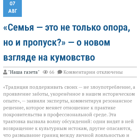
07
АВГ
«Семья — это не только опора,
но и пропуск?» — о новом
взгляде на кумовство
к
"Наша газета"
66
Комментарии
отключены
записи
«Семья — это
«Традиция поддерживать своих — не злоупотребление, а
не
только
проявление заботы, укоренённое в нашем историческом
опора,
опыте», — заявили эксперты, комментируя резонансное
но
решение, которое меняет отношение к практике
и
пропуск?» — о
покровительства в профессиональной среде. Эта
новом
трактовка вызвала волну обсуждений: одни видят в ней
взгляде
возвращение к культурным истокам, другие опасаются,
на
что размывание границ между личной лояльностью и
кумовство