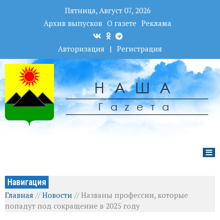
Пятница, Август 07, 2026
Архив выпусков
О газете
Реклама
Авторизация
|
Регистрация
НАША
Гаzета
Навигация
Главная
//
Новости
//
Названы профессии, которые
попадут под сокращение в 2025 году