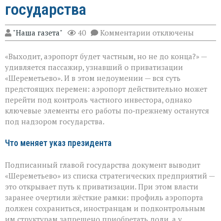
государства
к
"Наша газета"
40
Комментарии
отключены
записи
«Шереметьево»:
«Выходит, аэропорт будет частным, но не до конца?» —
что
уйдёт
удивляется пассажир, узнавший о приватизации
в
«Шереметьево». И в этом недоумении — вся суть
частные
предстоящих перемен: аэропорт действительно может
руки,
а
перейти под контроль частного инвестора, однако
что
ключевые элементы его работы по‑прежнему останутся
останется
под надзором государства.
у
государства
Что меняет указ президента
Подписанный главой государства документ выводит
«Шереметьево» из списка стратегических предприятий —
это открывает путь к приватизации. При этом власти
заранее очертили жёсткие рамки: профиль аэропорта
должен сохраниться, иностранцам и подконтрольным
им структурам запрещено приобретать доли, а у