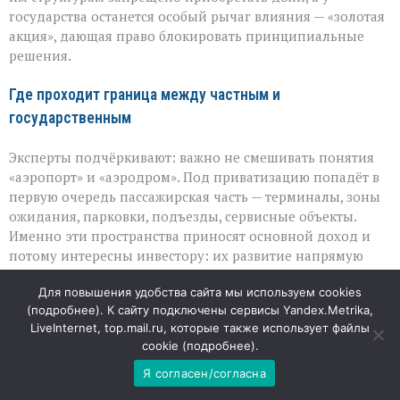
государства останется особый рычаг влияния — «золотая
акция», дающая право блокировать принципиальные
решения.
Где проходит граница между частным и
государственным
Эксперты подчёркивают: важно не смешивать понятия
«аэропорт» и «аэродром». Под приватизацию попадёт в
первую очередь пассажирская часть — терминалы, зоны
ожидания, парковки, подъезды, сервисные объекты.
Именно эти пространства приносят основной доход и
потому интересны инвестору: их развитие напрямую
влияет на комфорт пассажиров и выручку.
Для повышения удобства сайта мы используем cookies
(
подробнее
). К сайту подключены сервисы Yandex.Metrika,
А вот аэродромная инфраструктура —
LiveInternet, top.mail.ru, которые также использует файлы
взлётно‑посадочные полосы, рулёжные дорожки,
cookie (
подробнее
).
перроны, навигационное оборудование — останется в
государственной собственности. Её не продают, но
Я согласен/согласна
передают в управление: инвестор будет отвечать за