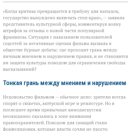
записи
«Свобода
«Когда критика превращается в трибуну для нападок,
слова — не
безлимитный
государство вынуждено включать стоп‑кран», — заявила
тариф»:
представитель культурной сферы, комментируя волну
споры
штрафов за отзывы о новой части популярной
вокруг
отзывов
франшизы. Ситуация с наказанием пользователей
о
соцсетей за негативные оценки фильма вызвала в
кино
обществе бурные дебаты: где проходит грань между
личным мнением и нарушением правил, и не становится
ли защита культуры поводом для ограничения свободы
высказываний?
Тонкая грань между мнением и нарушением
Недовольство фильмом — обычное дело: зрители всегда
спорят о сюжетах, актёрской игре и режиссуре. Но в
последнее время привычные кинодискуссии
неожиданно оказались в зоне внимания
правоохранителей. Поводом для санкций стали
формулировки, которые власти сочли не просто