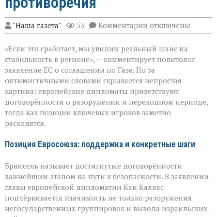
противоречия
к
"Наша газета"
53
Комментарии
отключены
записи
ЕС
«Если это сработает, мы увидим реальный шанс на
за
мир
стабильность в регионе», — комментирует политолог
в
заявление ЕС о соглашении по Газе. Но за
Газе:
оптимистичными словами скрывается непростая
надежды
и
картина: европейские дипломаты приветствуют
противоречия
договорённости о разоружении и переходном периоде,
тогда как позиции ключевых игроков заметно
расходятся.
Позиция Евросоюза: поддержка и конкретные шаги
Брюссель называет достигнутые договорённости
важнейшим этапом на пути к безопасности. В заявлении
главы европейской дипломатии Каи Каллас
подчёркивается значимость не только разоружения
негосударственных группировок и вывода израильских