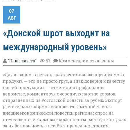
07
АВГ
«Донской шрот выходит на
международный уровень»
к
"Наша газета"
57
Комментарии
отключены
записи
«Донской
«Для аграрного региона каждая тонна экспортируемого
шрот
выходит
продукта — это не просто груз, а знак доверия к качеству
на
нашей продукции», — отметили в профильном
международный
ведомстве, комментируя очередную партию кормов,
уровень»
отправленных из Ростовской области за рубеж. Экспорт
растительных кормов становится заметной частью
внешнеэкономической повестки региона: спрос на
отечественные кормовые компоненты растёт, а контроль
за их безопасностью остаётся предельно строгим.