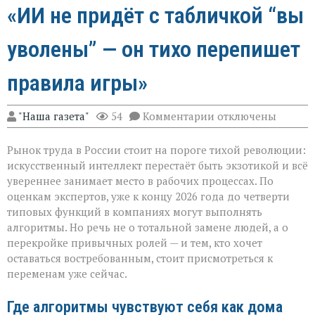
«ИИ не придёт с табличкой “вы
уволены” — он тихо перепишет
правила игры»
к
"Наша газета"
54
Комментарии
отключены
записи
«ИИ
Рынок труда в России стоит на пороге тихой революции:
не
придёт
искусственный интеллект перестаёт быть экзотикой и всё
с
увереннее занимает место в рабочих процессах. По
табличкой
оценкам экспертов, уже к концу 2026 года до четверти
“вы
уволены” — он
типовых функций в компаниях могут выполнять
тихо
алгоритмы. Но речь не о тотальной замене людей, а о
перепишет
перекройке привычных ролей — и тем, кто хочет
правила
оставаться востребованным, стоит присмотреться к
игры»
переменам уже сейчас.
Где алгоритмы чувствуют себя как дома