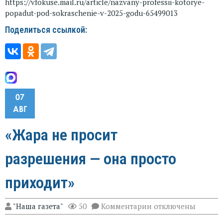
https://vfokuse.mail.ru/article/nazvany-professii-kotorye-
popadut-pod-sokraschenie-v-2025-godu-65499013
Поделиться ссылкой:
07
АВГ
«Жара не просит
разрешения — она просто
приходит»
к
"Наша газета"
50
Комментарии
отключены
записи
«Жара