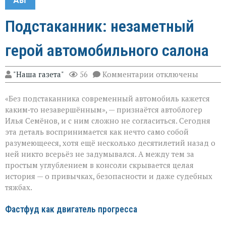
Подстаканник: незаметный
герой автомобильного салона
к
"Наша газета"
56
Комментарии
отключены
записи
Подстаканник:
«Без подстаканника современный автомобиль кажется
незаметный
герой
каким‑то незавершённым», — признаётся автоблогер
автомобильного
Илья Семёнов, и с ним сложно не согласиться. Сегодня
салона
эта деталь воспринимается как нечто само собой
разумеющееся, хотя ещё несколько десятилетий назад о
ней никто всерьёз не задумывался. А между тем за
простым углублением в консоли скрывается целая
история — о привычках, безопасности и даже судебных
тяжбах.
Фастфуд как двигатель прогресса