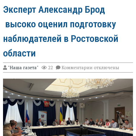
Эксперт Александр Брод
высоко оценил подготовку
наблюдателей в Ростовской
области
к
"Наша газета"
22
Комментарии
отключены
записи
Эксперт
Александр
Брод
высоко
оценил
подготовку
наблюдателей
в
Ростовской
области