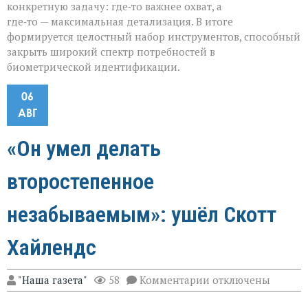
конкретную задачу: где‑то важнее охват, а
где‑то — максимальная детализация. В итоге
формируется целостный набор инструментов, способный
закрыть широкий спектр потребностей в
биометрической идентификации.
06
АВГ
«Он умел делать
второстепенное
незабываемым»: ушёл Скотт
Хайлендс
к
"Наша газета"
58
Комментарии
отключены
записи
«Он