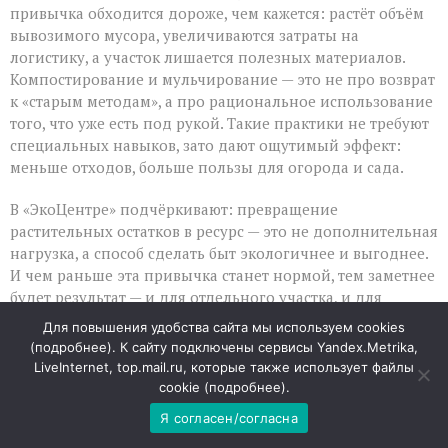
привычка обходится дороже, чем кажется: растёт объём
вывозимого мусора, увеличиваются затраты на
логистику, а участок лишается полезных материалов.
Компостирование и мульчирование — это не про возврат
к «старым методам», а про рациональное использование
того, что уже есть под рукой. Такие практики не требуют
специальных навыков, зато дают ощутимый эффект:
меньше отходов, больше пользы для огорода и сада.
В «ЭкоЦентре» подчёркивают: превращение
растительных остатков в ресурс — это не дополнительная
нагрузка, а способ сделать быт экологичнее и выгоднее.
И чем раньше эта привычка станет нормой, тем заметнее
будет результат — и для отдельного участка, и для
окружающей среды в целом.
Для повышения удобства сайта мы используем cookies
(
подробнее
). К сайту подключены сервисы Yandex.Metrika,
06
LiveInternet, top.mail.ru, которые также использует файлы
АВГ
cookie (
подробнее
).
Я согласен/согласна
Мобильный интернет: когда