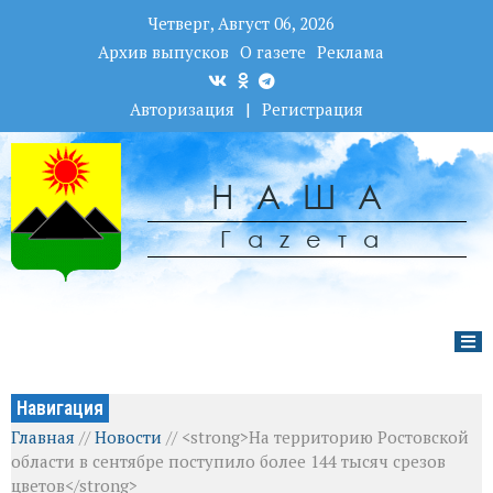
Четверг, Август 06, 2026
Архив выпусков
О газете
Реклама
Авторизация
|
Регистрация
НАША
Гаzета
Навигация
Главная
//
Новости
//
<strong>На территорию Ростовской
области в сентябре поступило более 144 тысяч срезов
цветов</strong>