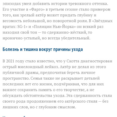
эпизодах умел добавить истории тревожного оттенка.
Его участие в «Фарго» в третьем сезоне стало примером
того, как зрелый актёр может придать глубину и
весомость небольшой, но поворотной роли. В «Звёздных
вратах: SG‑1» и «Полиции Нью‑Йорка» он всякий раз
находил свой тон — то сдержанно-жёсткий, то
иронично-усталый, но всегда убедительный.
Болезнь и тишина вокруг причины ухода
В 2021 году стало известно, что у Скотта диагностирован
острый миелоидный лейкоз. Актёр не делал из этого
публичной драмы, предпочитая беречь личное
пространство. Семья также не раскрывает деталей
последних лет его жизни, подчёркивая, что для них
важнее сохранить память о его творчестве, а не
обсуждать обстоятельства ухода. Эта сдержанность стала
своего рода продолжением его актёрского стиля — без
лишних слов, но с глубоким смыслом.