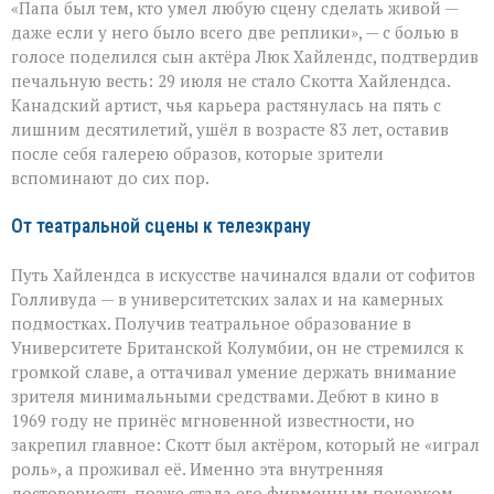
«Папа был тем, кто умел любую сцену сделать живой —
умел
делать
даже если у него было всего две реплики», — с болью в
второстепенное
голосе поделился сын актёра Люк Хайлендс, подтвердив
незабываемым»:
печальную весть: 29 июля не стало Скотта Хайлендса.
ушёл
Скотт
Канадский артист, чья карьера растянулась на пять с
Хайлендс
лишним десятилетий, ушёл в возрасте 83 лет, оставив
после себя галерею образов, которые зрители
вспоминают до сих пор.
От театральной сцены к телеэкрану
Путь Хайлендса в искусстве начинался вдали от софитов
Голливуда — в университетских залах и на камерных
подмостках. Получив театральное образование в
Университете Британской Колумбии, он не стремился к
громкой славе, а оттачивал умение держать внимание
зрителя минимальными средствами. Дебют в кино в
1969 году не принёс мгновенной известности, но
закрепил главное: Скотт был актёром, который не «играл
роль», а проживал её. Именно эта внутренняя
достоверность позже стала его фирменным почерком.