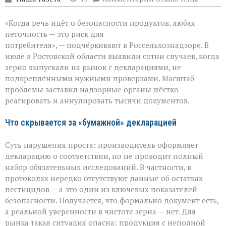
записи
Зерно
«Когда речь идёт о безопасности продуктов, любая
под
прицелом:
неточность — это риск для
в
потребителя», — подчёркивают в Россельхознадзоре. В
Ростовской
июле в Ростовской области выявили сотни случаев, когда
области
вскрыли
зерно выпускали на рынок с декларациями, не
массовые
подкреплёнными нужными проверками. Масштаб
нарушения
проблемы заставил надзорные органы жёстко
декларирования
реагировать и аннулировать тысячи документов.
Что скрывается за «бумажной» декларацией
Суть нарушения проста: производитель оформляет
декларацию о соответствии, но не проводит полный
набор обязательных исследований. В частности, в
протоколах нередко отсутствуют данные об остатках
пестицидов — а это один из ключевых показателей
безопасности. Получается, что формально документ есть,
а реальной уверенности в чистоте зерна — нет. Для
рынка такая ситуация опасна: продукция с неполной