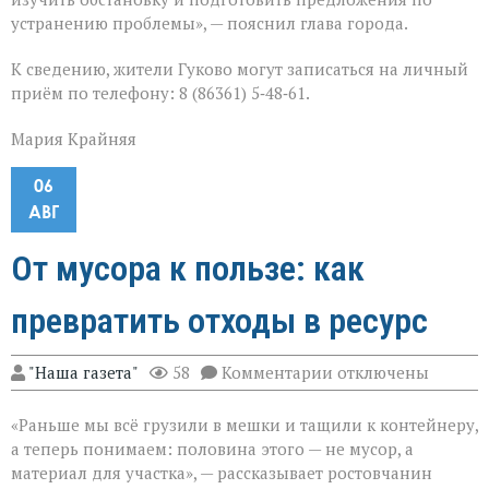
устранению проблемы», — пояснил глава города.
К сведению, жители Гуково могут записаться на личный
приём по телефону: 8 (86361) 5‑48‑61.
Мария Крайняя
06
АВГ
От мусора к пользе: как
превратить отходы в ресурс
к
"Наша газета"
58
Комментарии
отключены
записи
От
«Раньше мы всё грузили в мешки и тащили к контейнеру,
мусора
к
а теперь понимаем: половина этого — не мусор, а
пользе:
материал для участка», — рассказывает ростовчанин
как