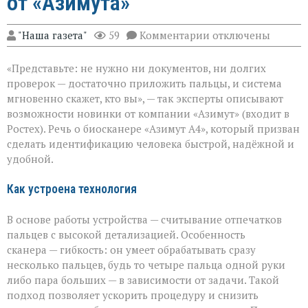
от «Азимута»
к
"Наша газета"
59
Комментарии
отключены
записи
«Теперь
«Представьте: не нужно ни документов, ни долгих
личность
подтвердят
проверок — достаточно приложить пальцы, и система
за
мгновенно скажет, кто вы», — так эксперты описывают
секунды»:
возможности новинки от компании «Азимут» (входит в
новый
биосканер
Ростех). Речь о биосканере «Азимут А4», который призван
от
сделать идентификацию человека быстрой, надёжной и
«Азимута»
удобной.
Как устроена технология
В основе работы устройства — считывание отпечатков
пальцев с высокой детализацией. Особенность
сканера — гибкость: он умеет обрабатывать сразу
несколько пальцев, будь то четыре пальца одной руки
либо пара больших — в зависимости от задачи. Такой
подход позволяет ускорить процедуру и снизить