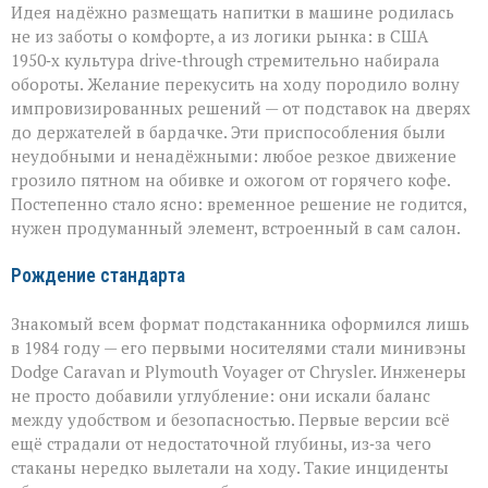
Идея надёжно размещать напитки в машине родилась
не из заботы о комфорте, а из логики рынка: в США
1950‑х культура drive‑through стремительно набирала
обороты. Желание перекусить на ходу породило волну
импровизированных решений — от подставок на дверях
до держателей в бардачке. Эти приспособления были
неудобными и ненадёжными: любое резкое движение
грозило пятном на обивке и ожогом от горячего кофе.
Постепенно стало ясно: временное решение не годится,
нужен продуманный элемент, встроенный в сам салон.
Рождение стандарта
Знакомый всем формат подстаканника оформился лишь
в 1984 году — его первыми носителями стали минивэны
Dodge Caravan и Plymouth Voyager от Chrysler. Инженеры
не просто добавили углубление: они искали баланс
между удобством и безопасностью. Первые версии всё
ещё страдали от недостаточной глубины, из‑за чего
стаканы нередко вылетали на ходу. Такие инциденты