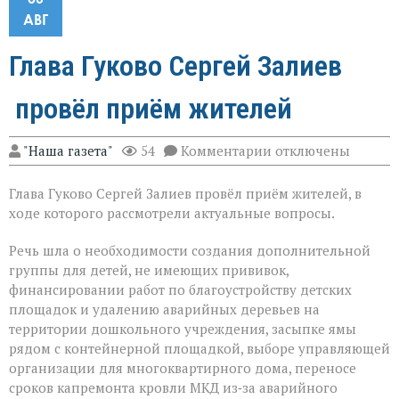
АВГ
Глава Гуково Сергей Залиев
провёл приём жителей
к
"Наша газета"
54
Комментарии
отключены
записи
Глава
Глава Гуково Сергей Залиев провёл приём жителей, в
Гуково
Сергей
ходе которого рассмотрели актуальные вопросы.
Залиев
провёл
Речь шла о необходимости создания дополнительной
приём
группы для детей, не имеющих прививок,
жителей
финансировании работ по благоустройству детских
площадок и удалению аварийных деревьев на
территории дошкольного учреждения, засыпке ямы
рядом с контейнерной площадкой, выборе управляющей
организации для многоквартирного дома, переносе
сроков капремонта кровли МКД из‑за аварийного