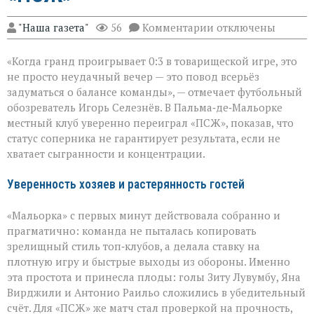
к
"Наша газета"
56
Комментарии
отключены
записи
Громкий
«Когда гранд проигрывает 0:3 в товарищеской игре, это
сюрприз
в
не просто неудачный вечер — это повод всерьёз
Пальме:
задуматься о балансе команды», — отмечает футбольный
«Мальорка»
обозреватель Игорь Селезнёв. В Пальма‑де‑Мальорке
преподала
урок
местный клуб уверенно переиграл «ПСЖ», показав, что
«ПСЖ»
статус соперника не гарантирует результата, если не
хватает сыгранности и концентрации.
Уверенность хозяев и растерянность гостей
«Мальорка» с первых минут действовала собранно и
прагматично: команда не пыталась копировать
зрелищный стиль топ‑клубов, а делала ставку на
плотную игру и быстрые выходы из обороны. Именно
эта простота и принесла плоды: голы Зиту Лувумбу, Яна
Вирджили и Антонио Раильо сложились в убедительный
счёт. Для «ПСЖ» же матч стал проверкой на прочность,