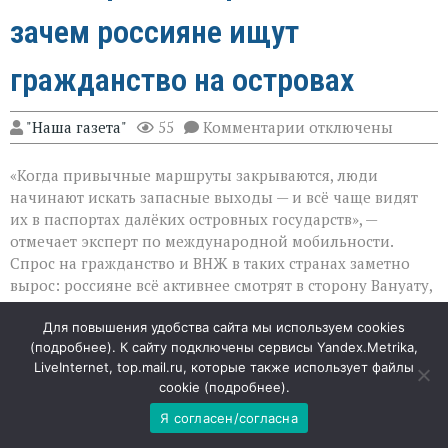
зачем россияне ищут
гражданство на островах
к
"Наша газета"
55
Комментарии
отключены
записи
«Паспорт
«Когда привычные маршруты закрываются, люди
как
страховка»:
начинают искать запасные выходы — и всё чаще видят
зачем
их в паспортах далёких островных государств», —
россияне
отмечает эксперт по международной мобильности.
ищут
гражданство
Спрос на гражданство и ВНЖ в таких странах заметно
на
вырос: россияне всё активнее смотрят в сторону Вануату,
островах
Сан‑Томе и Принсипи, Науру и других островных
Для повышения удобства сайта мы используем cookies
юрисдикций.
(
подробнее
). К сайту подключены сервисы Yandex.Metrika,
LiveInternet, top.mail.ru, которые также использует файлы
Куда сместился фокус
cookie (
подробнее
).
Ещё недавно многие делали ставку на карибские
Я согласен/согласна
программы — они давали понятный путь ко второму