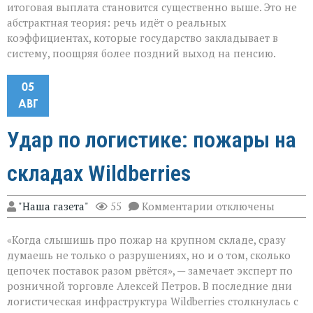
итоговая выплата становится существенно выше. Это не
абстрактная теория: речь идёт о реальных
коэффициентах, которые государство закладывает в
систему, поощряя более поздний выход на пенсию.
05
АВГ
Удар по логистике: пожары на
складах Wildberries
к
"Наша газета"
55
Комментарии
отключены
записи
Удар
«Когда слышишь про пожар на крупном складе, сразу
по
логистике:
думаешь не только о разрушениях, но и о том, сколько
пожары
цепочек поставок разом рвётся», — замечает эксперт по
на
розничной торговле Алексей Петров. В последние дни
складах
Wildberries
логистическая инфраструктура Wildberries столкнулась с