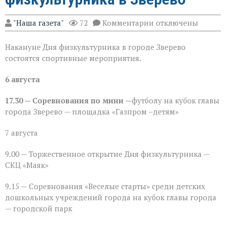
к
"Наша газета"
72
Комментарии
отключены
записи
«Движение — жизнь
Накануне Дня физкультурника в городе Зверево
спортивная
программа
состоятся спортивные мероприятия.
ко
Дню
6 августа
физкультурника
в
Зверево
17.30 — Соревнования по мини —
футболу на кубок главы
города Зверево — площадка «Газпром –детям»
7 августа
9.00 — Торжественное открытие Дня физкультурника —
СКЦ «Маяк»
9.15 — Соревнования «Веселые старты» среди детских
дошкольных учреждений города на кубок главы города
— городской парк