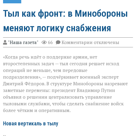
Тыл как фронт: в Минобороны
меняют логику снабжения
к
"Наша газета"
66
Комментарии
отключены
записи
Тыл
«Когда речь идёт о поддержке армии, нет
как
фронт:
второстепенных задач — тыл сегодня решает исход
в
операций не меньше, чем передовые
Минобороны
подразделения», — подчёркивает военный эксперт
меняют
логику
Дмитрий Фёдоров. В структуре Минобороны назревают
снабжения
заметные перемены: президент Владимир Путин
объявил о решении централизовать управление
тыловыми службами, чтобы сделать снабжение войск
более чётким и оперативным.
Новая вертикаль в тылу