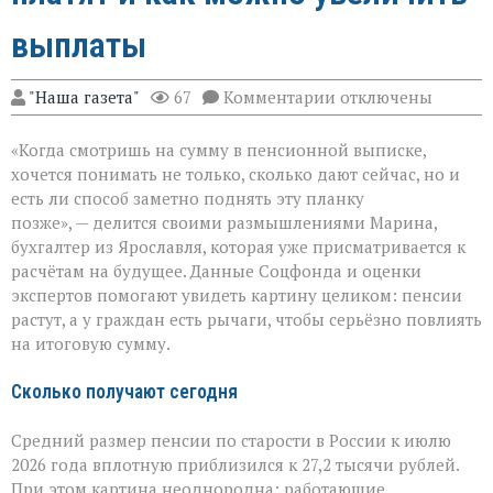
выплаты
к
"Наша газета"
67
Комментарии
отключены
записи
Пенсия
«Когда смотришь на сумму в пенсионной выписке,
в
России:
хочется понимать не только, сколько дают сейчас, но и
сколько
есть ли способ заметно поднять эту планку
платят
позже», — делится своими размышлениями Марина,
и
как
бухгалтер из Ярославля, которая уже присматривается к
можно
расчётам на будущее. Данные Соцфонда и оценки
увеличить
экспертов помогают увидеть картину целиком: пенсии
выплаты
растут, а у граждан есть рычаги, чтобы серьёзно повлиять
на итоговую сумму.
Сколько получают сегодня
Средний размер пенсии по старости в России к июлю
2026 года вплотную приблизился к 27,2 тысячи рублей.
При этом картина неоднородна: работающие