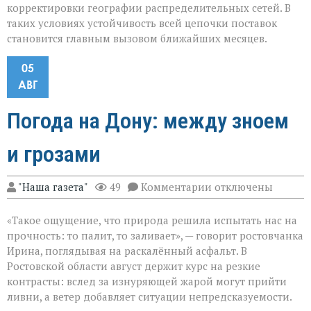
корректировки географии распределительных сетей. В
таких условиях устойчивость всей цепочки поставок
становится главным вызовом ближайших месяцев.
05
АВГ
Погода на Дону: между зноем
и грозами
к
"Наша газета"
49
Комментарии
отключены
записи
Погода
«Такое ощущение, что природа решила испытать нас на
на
Дону:
прочность: то палит, то заливает», — говорит ростовчанка
между
Ирина, поглядывая на раскалённый асфальт. В
зноем
Ростовской области август держит курс на резкие
и
грозами
контрасты: вслед за изнуряющей жарой могут прийти
ливни, а ветер добавляет ситуации непредсказуемости.