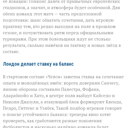
её локации: Гонконг далёк от привычных европейских
стадионов, а значит, и атмосфера будет особенной. Для
обеих команд этот матч — часть предсезонной
подготовки: шанс обкатать сочетания, дать игровую
практику тем, кто редко выходил на поле в прошлом
сезоне, и почувствовать ритм перед официальными
турнирами. При этом болельщики ждут не столько
результата, сколько намёков на тактику и новых звёзд в
составе.
Лондон делает ставку на баланс
В стартовом составе «Челси» заметна ставка на сочетание
опыта и молодёжных имён: ворота доверили Санчесу,
линию обороны составили Палестра, Фофана,
Адарабиойо и Хато, в центре поля выйдут Кайседо и
Николи‑Джазули, а атакующий блок формируют Квенда,
Педро, Гиттенс и Уэлбек. Такой подбор игроков говорит
о поиске устойчивого баланса: тренеры явно хотят
проверить, как сработаются разные поколения
футболистов и насколько надёжно команда будет