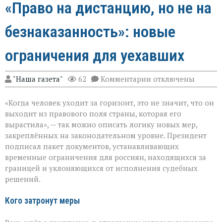
«Право на дистанцию, но не на
безнаказанность»: новые
ограничения для уехавших
к
"Наша газета"
62
Комментарии
отключены
записи
«Право
«Когда человек уходит за горизонт, это не значит, что он
на
дистанцию,
выходит из правового поля страны, которая его
но
вырастила», — так можно описать логику новых мер,
не
закреплённых на законодательном уровне. Президент
на
безнаказанность»:
подписал пакет документов, устанавливающих
новые
временные ограничения для россиян, находящихся за
ограничения
границей и уклоняющихся от исполнения судебных
для
решений.
уехавших
Кого затронут меры