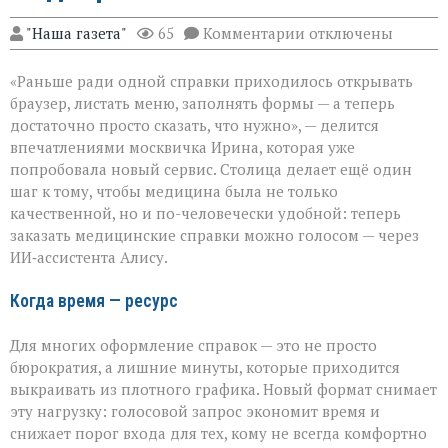
к
"Наша газета"
65
Комментарии
отключены
записи
Голос
«Раньше ради одной справки приходилось открывать
вместо
кликов:
браузер, листать меню, заполнять формы — а теперь
Москва
достаточно просто сказать, что нужно», — делится
упрощает
впечатлениями москвичка Ирина, которая уже
доступ
к
попробовала новый сервис. Столица делает ещё один
медсправкам
шаг к тому, чтобы медицина была не только
качественной, но и по-человечески удобной: теперь
заказать медицинские справки можно голосом — через
ИИ‑ассистента Алису.
Когда время — ресурс
Для многих оформление справок — это не просто
бюрократия, а лишние минуты, которые приходится
выкраивать из плотного графика. Новый формат снимает
эту нагрузку: голосовой запрос экономит время и
снижает порог входа для тех, кому не всегда комфортно