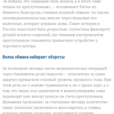
«Я думала, что защищаю свои деньги, а в итоге сама
как
ловушка:
отдала их преступникам», — вспоминает Елена из
как
Нижнего Новгорода, ставшая жертвой обмана: по указке
мошенники
злоумышленников она внесла через банкомат все
вытягивают
наличные
наличные, которые держала дома. Такие истории в
России перестали быть редкостью: статистика фиксирует
резкий всплеск хищений, где главным инструментом
преступников становится привычное устройство у
торгового центра.
Волна обмана набирает обороты
За последние месяцы число мошеннических операций
через банкоматы резко выросло — показатели за один
квартал превысили годовой уровень прошлого года. При
этом речь не о взломе терминалов и не о краже карт, а о
том, что люди под давлением и манипуляциями сами
переводят или вносят деньги на счета преступников.
Динамика тревожная: за считанные месяцы количество
таких эпизодов увеличилось многократно, а суммы,
которые теряют граждане, исчисляются сотнями