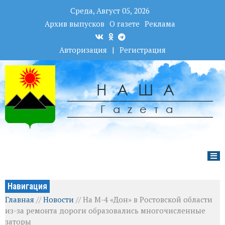
Среда, Август 05, 2026
Архив выпусков
О газете
Реклама
Авторизация
|
Регистрация
НАША
Гаzета
Навигация
Главная
//
Новости
//
На М-4 «Дон» в Ростовской области
из-за ремонта дороги образовались многочисленные
заторы