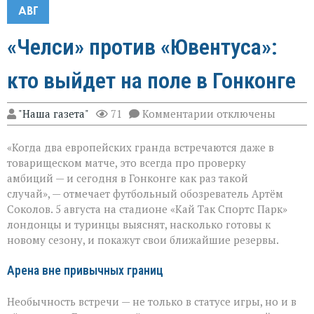
АВГ
«Челси» против «Ювентуса»:
кто выйдет на поле в Гонконге
к
"Наша газета"
71
Комментарии
отключены
записи
«Челси»
«Когда два европейских гранда встречаются даже в
против
«Ювентуса»:
товарищеском матче, это всегда про проверку
кто
амбиций — и сегодня в Гонконге как раз такой
выйдет
случай», — отмечает футбольный обозреватель Артём
на
поле
Соколов. 5 августа на стадионе «Кай Так Спортс Парк»
в
лондонцы и туринцы выяснят, насколько готовы к
Гонконге
новому сезону, и покажут свои ближайшие резервы.
Арена вне привычных границ
Необычность встречи — не только в статусе игры, но и в