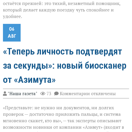
остаётся прежней: это тихий, незаметный помощник,
который делает каждую поездку чуть спокойнее и
удобнее.
06
АВГ
«Теперь личность подтвердят
за секунды»: новый биосканер
от «Азимута»
к
"Наша газета"
73
Комментарии
отключены
записи
«Теперь
«Представьте: не нужно ни документов, ни долгих
личность
подтвердят
проверок — достаточно приложить пальцы, и система
за
мгновенно скажет, кто вы», — так эксперты описывают
секунды»:
возможности новинки от компании «Азимут» (входит в
новый