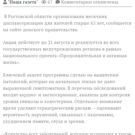
к
"Наша газета"
67
Комментарии
отключены
записи
На
В Ростовской области организовали месячник
Дону
проходит
диспансеризации для жителей старше 65 лет, сообщается
месячник
на сайте донского правительства.
диспансеризации
для
Акция действует до 21 августа и реализуется во всех
людей
«серебряного»
государственных медучреждениях региона в рамках
возраста
национального проекта «Продолжительная и активная
жизнь».
Ключевой акцент программы сделан на выявлении
патологий, которые на начальных этапах не дают
выраженной симптоматики. В перечень обследований
входят кардио‑ и ангиоскрининг, анализы для контроля
уровня глюкозы и холестерина. Отдельное внимание
врачи уделяют гериатрическим рискам — оценивают
вероятность нарушений, связанных с падениями,
ухудшением памяти, слуха и зрения.
«Коварство всех заболеваний, которые возникают в таком