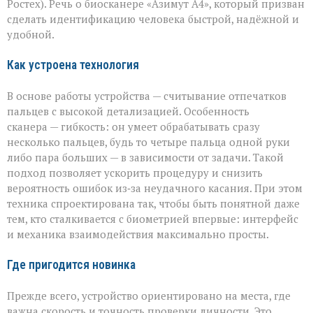
биосканер
Ростех). Речь о биосканере «Азимут А4», который призван
от
сделать идентификацию человека быстрой, надёжной и
«Азимута»
удобной.
Как устроена технология
В основе работы устройства — считывание отпечатков
пальцев с высокой детализацией. Особенность
сканера — гибкость: он умеет обрабатывать сразу
несколько пальцев, будь то четыре пальца одной руки
либо пара больших — в зависимости от задачи. Такой
подход позволяет ускорить процедуру и снизить
вероятность ошибок из‑за неудачного касания. При этом
техника спроектирована так, чтобы быть понятной даже
тем, кто сталкивается с биометрией впервые: интерфейс
и механика взаимодействия максимально просты.
Где пригодится новинка
Прежде всего, устройство ориентировано на места, где
важна скорость и точность проверки личности. Это