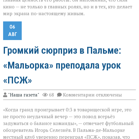
кино — не только в главных ролях, но и в тех, кто делает
мир экрана по-настоящему живым.
06
АВГ
Громкий сюрприз в Пальме:
«Мальорка» преподала урок
«ПСЖ»
к
"Наша газета"
68
Комментарии
отключены
записи
Громкий
«Когда гранд проигрывает 0:3 в товарищеской игре, это
сюрприз
в
не просто неудачный вечер — это повод всерьёз
Пальме:
задуматься о балансе команды», — отмечает футбольный
«Мальорка»
обозреватель Игорь Селезнёв. В Пальма‑де‑Мальорке
преподала
урок
местный клуб уверенно переиграл «ПСЖ», показав, что