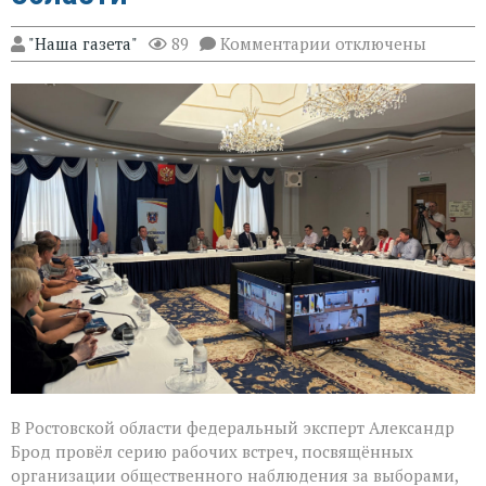
к
"Наша газета"
89
Комментарии
отключены
записи
Эксперт
Александр
Брод
высоко
оценил
подготовку
наблюдателей
в
Ростовской
области
В Ростовской области федеральный эксперт Александр
Брод провёл серию рабочих встреч, посвящённых
организации общественного наблюдения за выборами,