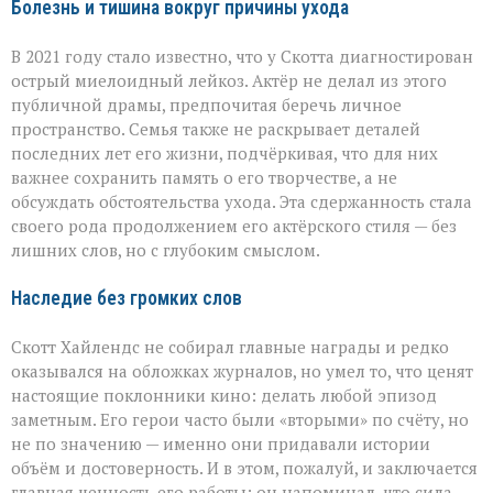
Болезнь и тишина вокруг причины ухода
В 2021 году стало известно, что у Скотта диагностирован
острый миелоидный лейкоз. Актёр не делал из этого
публичной драмы, предпочитая беречь личное
пространство. Семья также не раскрывает деталей
последних лет его жизни, подчёркивая, что для них
важнее сохранить память о его творчестве, а не
обсуждать обстоятельства ухода. Эта сдержанность стала
своего рода продолжением его актёрского стиля — без
лишних слов, но с глубоким смыслом.
Наследие без громких слов
Скотт Хайлендс не собирал главные награды и редко
оказывался на обложках журналов, но умел то, что ценят
настоящие поклонники кино: делать любой эпизод
заметным. Его герои часто были «вторыми» по счёту, но
не по значению — именно они придавали истории
объём и достоверность. И в этом, пожалуй, и заключается
главная ценность его работы: он напоминал, что сила