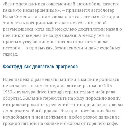
«Без подстаканника современный автомобиль кажется
незаметный
герой
каким‑то незавершённым», — признаётся автоблогер
автомобильного
Илья Семёнов, и с ним сложно не согласиться. Сегодня
салона
эта деталь воспринимается как нечто само собой
разумеющееся, хотя ещё несколько десятилетий назад о
ней никто всерьёз не задумывался. А между тем за
простым углублением в консоли скрывается целая
история — о привычках, безопасности и даже судебных
тяжбах.
Фастфуд как двигатель прогресса
Идея надёжно размещать напитки в машине родилась
не из заботы о комфорте, а из логики рынка: в США
1950‑х культура drive‑through стремительно набирала
обороты. Желание перекусить на ходу породило волну
импровизированных решений — от подставок на дверях
до держателей в бардачке. Эти приспособления были
неудобными и ненадёжными: любое резкое движение
грозило пятном на обивке и ожогом от горячего кофе.