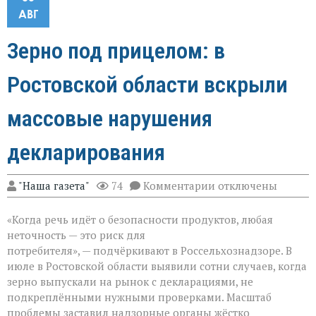
АВГ
Зерно под прицелом: в
Ростовской области вскрыли
массовые нарушения
декларирования
к
"Наша газета"
74
Комментарии
отключены
записи
Зерно
«Когда речь идёт о безопасности продуктов, любая
под
прицелом:
неточность — это риск для
в
потребителя», — подчёркивают в Россельхознадзоре. В
Ростовской
июле в Ростовской области выявили сотни случаев, когда
области
вскрыли
зерно выпускали на рынок с декларациями, не
массовые
подкреплёнными нужными проверками. Масштаб
нарушения
проблемы заставил надзорные органы жёстко