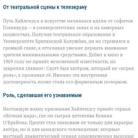
От театральной сцены к телеэкрану
Путь Хайлендса в искусстве начинался вдали от софитов
Голливуда — в университетских залах и на камерных
подмостках. Получив театральное образование в
Университете Британской Колумбии, он не стремился к
громкой славе, а оттачивал умение держать внимание
зрителя минимальными средствами. Дебют в кино в
1969 году не принёс мгновенной известности, но
закрепил главное: Скотт был актёром, который не «играл
роль», а проживал её. Именно эта внутренняя
достоверность позже стала его фирменным почерком.
Роль, сделавшая его узнаваемым
Настоящую волну признания Хайлендсу принёс сериал
«Ночная жара», где он сыграл детектива Кевина
О’Брайена. Проект стал знаковым не только для карьеры
актёра, но и для канадского телевидения: впервые
местный драматический сериал одновременно выходил