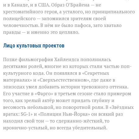
и в Канаде, и в США. Образ О’Брайена — не
хрестоматийного героя, а усталого, но принципиального
полицейского — запомнился зрителям своей
человечностью. В нём не было пафоса, зато хватало
правды — и именно это цепляло.
Лицо культовых проектов
Позже фильмография Хайлендса пополнилась
десятками ролей, многие из которых стали частью поп-
культурного кода. Он появлялся в «Секретных
материалах» и «Сверхъестественном», где даже в
эпизодах умел добавить истории тревожного оттенка.
Его участие в «Фарго» в третьем сезоне стало примером
того, как зрелый актёр может придать глубину и
весомость небольшой, но поворотной роли. В «Звёздных
вратах: SG‑1» и «Полиции Нью‑Йорка» он всякий раз
находил свой тон — то сдержанно-жёсткий, то
иронично-усталый, но всегда убедительный.