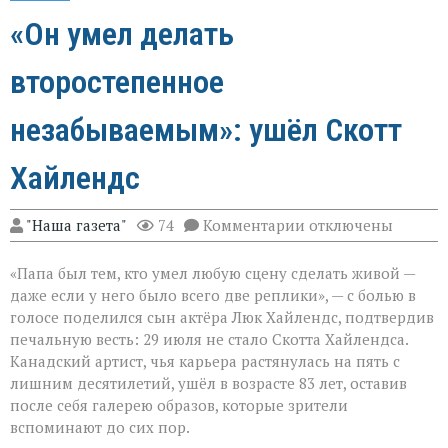
«Он умел делать
второстепенное
незабываемым»: ушёл Скотт
Хайлендс
к
"Наша газета"
74
Комментарии
отключены
записи
«Он
«Папа был тем, кто умел любую сцену сделать живой —
умел
делать
даже если у него было всего две реплики», — с болью в
второстепенное
голосе поделился сын актёра Люк Хайлендс, подтвердив
незабываемым»:
печальную весть: 29 июля не стало Скотта Хайлендса.
ушёл
Скотт
Канадский артист, чья карьера растянулась на пять с
Хайлендс
лишним десятилетий, ушёл в возрасте 83 лет, оставив
после себя галерею образов, которые зрители
вспоминают до сих пор.