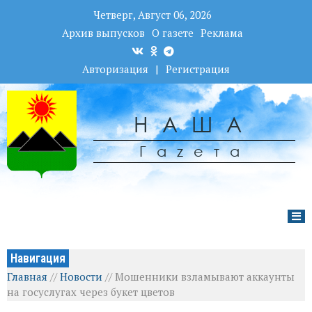
Четверг, Август 06, 2026
Архив выпусков
О газете
Реклама
Авторизация
|
Регистрация
НАША
Гаzета
Навигация
Главная
//
Новости
//
Мошенники взламывают аккаунты
на госуслугах через букет цветов