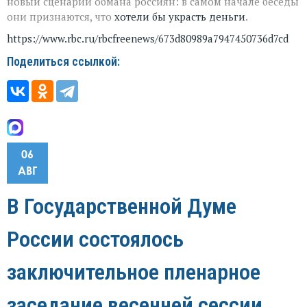
новый сценарий обмана россиян: в самом начале беседы
они признаются, что
хотели бы украсть деньги
.
https://www.rbc.ru/rbcfreenews/673d80989a7947450736d7cd
Поделиться ссылкой:
06
АВГ
В Государственной Думе
России состоялось
заключительное пленарное
заседание весенней сессии,