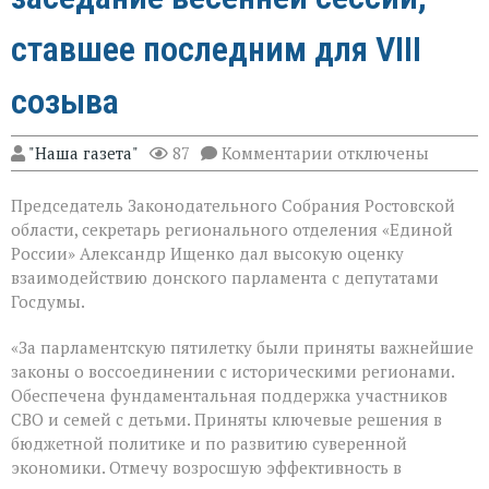
ставшее последним для VIII
созыва
к
"Наша газета"
87
Комментарии
отключены
записи
В
Председатель Законодательного Собрания Ростовской
Государственной
Думе
области, секретарь регионального отделения «Единой
России
России» Александр Ищенко дал высокую оценку
состоялось
взаимодействию донского парламента с депутатами
заключительное
пленарное
Госдумы.
заседание
весенней
«За парламентскую пятилетку были приняты важнейшие
сессии,
законы о воссоединении с историческими регионами.
ставшее
последним
Обеспечена фундаментальная поддержка участников
для
СВО и семей с детьми. Приняты ключевые решения в
VIII
бюджетной политике и по развитию суверенной
созыва
экономики. Отмечу возросшую эффективность в