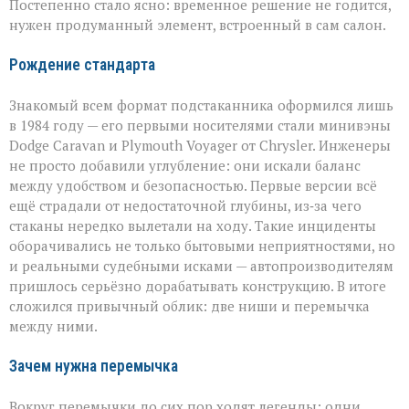
Постепенно стало ясно: временное решение не годится,
нужен продуманный элемент, встроенный в сам салон.
Рождение стандарта
Знакомый всем формат подстаканника оформился лишь
в 1984 году — его первыми носителями стали минивэны
Dodge Caravan и Plymouth Voyager от Chrysler. Инженеры
не просто добавили углубление: они искали баланс
между удобством и безопасностью. Первые версии всё
ещё страдали от недостаточной глубины, из‑за чего
стаканы нередко вылетали на ходу. Такие инциденты
оборачивались не только бытовыми неприятностями, но
и реальными судебными исками — автопроизводителям
пришлось серьёзно дорабатывать конструкцию. В итоге
сложился привычный облик: две ниши и перемычка
между ними.
Зачем нужна перемычка
Вокруг перемычки до сих пор ходят легенды: одни