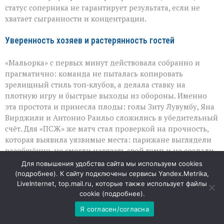
«ПСЖ»
статус соперника не гарантирует результата, если не
хватает сыгранности и концентрации.
Уверенность хозяев и растерянность гостей
«Мальорка» с первых минут действовала собранно и
прагматично: команда не пыталась копировать
зрелищный стиль топ‑клубов, а делала ставку на
плотную игру и быстрые выходы из обороны. Именно
эта простота и принесла плоды: голы Зиту Лувумбу, Яна
Вирджили и Антонио Раильо сложились в убедительный
счёт. Для «ПСЖ» же матч стал проверкой на прочность,
которая выявила уязвимые места: парижане выглядели
разобщённо, не смогли навязать свой темп и не создали
по-настоящему опасных моментов у чужих ворот.
Для повышения удобства сайта мы используем cookies
(
подробнее
). К сайту подключены сервисы Yandex.Metrika,
Вратарский вопрос: непростой выбор для тренерского
LiveInternet, top.mail.ru, которые также использует файлы
cookie (
подробнее
).
штаба
Я согласен/согласна
Особое внимание в этой встрече привлёк эпизод с