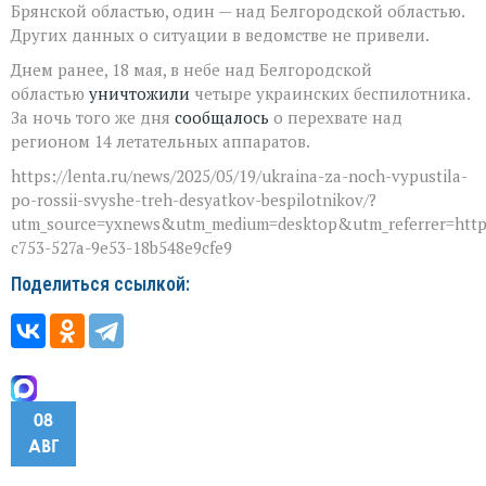
Брянской областью, один — над Белгородской областью.
Других данных о ситуации в ведомстве не привели.
Днем ранее, 18 мая, в небе над Белгородской
областью
уничтожили
четыре украинских беспилотника.
За ночь того же дня
сообщалось
о перехвате над
регионом 14 летательных аппаратов.
https://lenta.ru/news/2025/05/19/ukraina-za-noch-vypustila-
po-rossii-svyshe-treh-desyatkov-bespilotnikov/?
utm_source=yxnews&utm_medium=desktop&utm_referrer=htt
c753-527a-9e53-18b548e9cfe9
Поделиться ссылкой:
08
АВГ