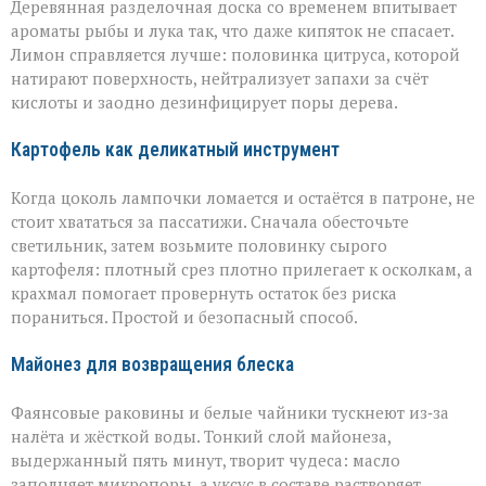
Деревянная разделочная доска со временем впитывает
ароматы рыбы и лука так, что даже кипяток не спасает.
Лимон справляется лучше: половинка цитруса, которой
натирают поверхность, нейтрализует запахи за счёт
кислоты и заодно дезинфицирует поры дерева.
Картофель как деликатный инструмент
Когда цоколь лампочки ломается и остаётся в патроне, не
стоит хвататься за пассатижи. Сначала обесточьте
светильник, затем возьмите половинку сырого
картофеля: плотный срез плотно прилегает к осколкам, а
крахмал помогает провернуть остаток без риска
пораниться. Простой и безопасный способ.
Майонез для возвращения блеска
Фаянсовые раковины и белые чайники тускнеют из‑за
налёта и жёсткой воды. Тонкий слой майонеза,
выдержанный пять минут, творит чудеса: масло
заполняет микропоры, а уксус в составе растворяет