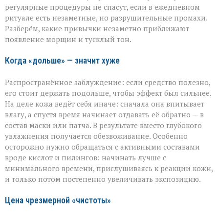
деле
регулярные процедуры не спасут, если в ежедневном
ускоряете
ритуале есть незаметные, но разрушительные промахи.
старение»:
Разберём, какие привычки незаметно приближают
косметолог
появление морщин и тусклый тон.
о
скрытых
ошибках
Когда «дольше» — значит хуже
в
уходе
Распространённое заблуждение: если средство полезно,
его стоит держать подольше, чтобы эффект был сильнее.
На деле кожа ведёт себя иначе: сначала она впитывает
влагу, а спустя время начинает отдавать её обратно — в
состав маски или патча. В результате вместо глубокого
увлажнения получается обезвоживание. Особенно
осторожно нужно обращаться с активными составами
вроде кислот и пилингов: начинать лучше с
минимального времени, прислушиваясь к реакции кожи,
и только потом постепенно увеличивать экспозицию.
Цена чрезмерной «чистоты»