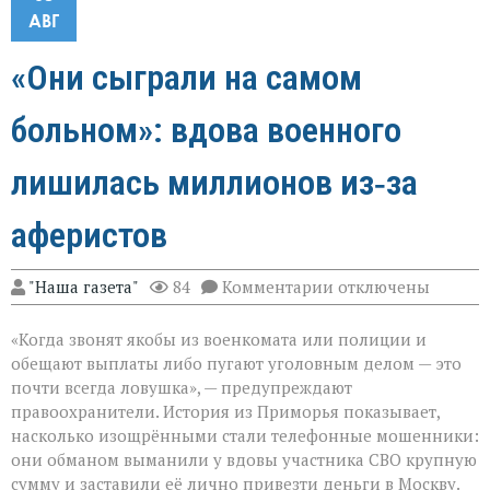
АВГ
«Они сыграли на самом
больном»: вдова военного
лишилась миллионов из‑за
аферистов
к
"Наша газета"
84
Комментарии
отключены
записи
«Они
«Когда звонят якобы из военкомата или полиции и
сыграли
на
обещают выплаты либо пугают уголовным делом — это
самом
почти всегда ловушка», — предупреждают
больном»:
правоохранители. История из Приморья показывает,
вдова
военного
насколько изощрёнными стали телефонные мошенники:
лишилась
они обманом выманили у вдовы участника СВО крупную
миллионов
сумму и заставили её лично привезти деньги в Москву.