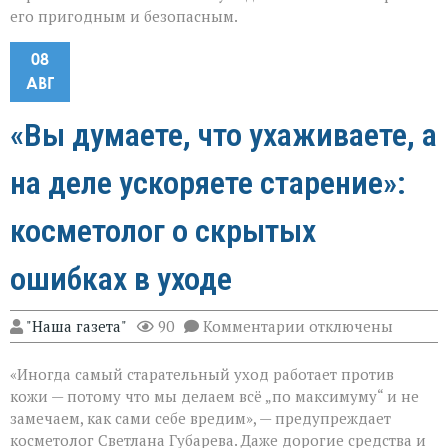
его пригодным и безопасным.
08
АВГ
«Вы думаете, что ухаживаете, а
на деле ускоряете старение»:
косметолог о скрытых
ошибках в уходе
к
"Наша газета"
90
Комментарии
отключены
записи
«Вы
«Иногда самый старательный уход работает против
думаете,
что
кожи — потому что мы делаем всё „по максимуму“ и не
ухаживаете,
замечаем, как сами себе вредим», — предупреждает
а
косметолог Светлана Губарева. Даже дорогие средства и
на