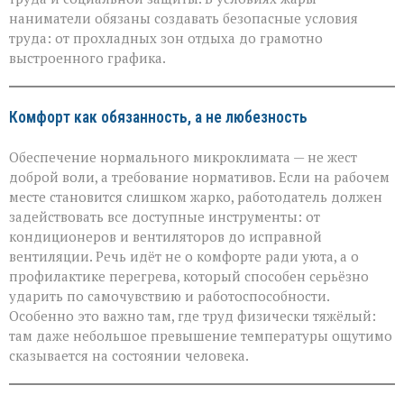
Минтруда — о
защите
наниматели обязаны создавать безопасные условия
работников
труда: от прохладных зон отдыха до грамотно
в
выстроенного графика.
зной
Комфорт как обязанность, а не любезность
Обеспечение нормального микроклимата — не жест
доброй воли, а требование нормативов. Если на рабочем
месте становится слишком жарко, работодатель должен
задействовать все доступные инструменты: от
кондиционеров и вентиляторов до исправной
вентиляции. Речь идёт не о комфорте ради уюта, а о
профилактике перегрева, который способен серьёзно
ударить по самочувствию и работоспособности.
Особенно это важно там, где труд физически тяжёлый:
там даже небольшое превышение температуры ощутимо
сказывается на состоянии человека.