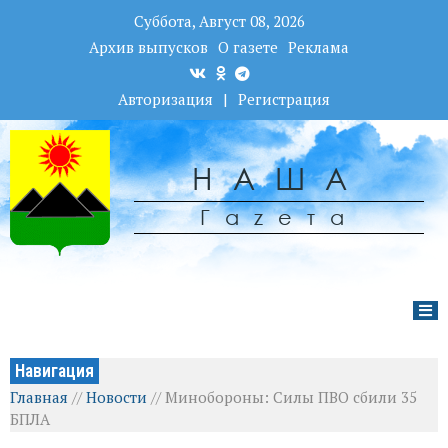
Суббота, Август 08, 2026
Архив выпусков
О газете
Реклама
Авторизация
|
Регистрация
НАША
Гаzета
Навигация
Главная
//
Новости
//
Минобороны: Силы ПВО сбили 35
БПЛА