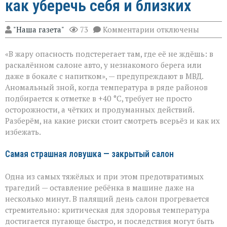
как уберечь себя и близких
к
"Наша газета"
73
Комментарии
отключены
записи
«Жара
«В жару опасность подстерегает там, где её не ждёшь: в
не
прощает
раскалённом салоне авто, у незнакомого берега или
легкомыслия»:
даже в бокале с напитком», — предупреждают в МВД.
МВД — о
Аномальный зной, когда температура в ряде районов
том,
как
подбирается к отметке в +40 °C, требует не просто
уберечь
осторожности, а чётких и продуманных действий.
себя
Разберём, на какие риски стоит смотреть всерьёз и как их
и
избежать.
близких
Самая страшная ловушка — закрытый салон
Одна из самых тяжёлых и при этом предотвратимых
трагедий — оставление ребёнка в машине даже на
несколько минут. В палящий день салон прогревается
стремительно: критическая для здоровья температура
достигается пугающе быстро, и последствия могут быть