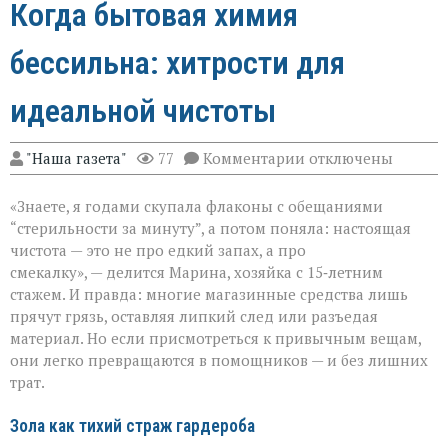
Когда бытовая химия
бессильна: хитрости для
идеальной чистоты
к
"Наша газета"
77
Комментарии
отключены
записи
Когда
«Знаете, я годами скупала флаконы с обещаниями
бытовая
химия
“стерильности за минуту”, а потом поняла: настоящая
бессильна:
чистота — это не про едкий запах, а про
хитрости
смекалку», — делится Марина, хозяйка с 15‑летним
для
идеальной
стажем. И правда: многие магазинные средства лишь
чистоты
прячут грязь, оставляя липкий след или разъедая
материал. Но если присмотреться к привычным вещам,
они легко превращаются в помощников — и без лишних
трат.
Зола как тихий страж гардероба