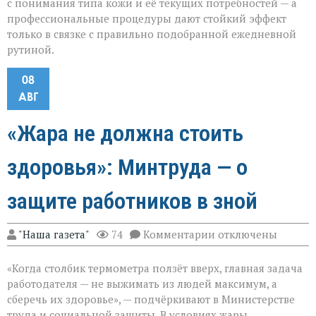
с понимания типа кожи и её текущих потребностей — а
профессиональные процедуры дают стойкий эффект
только в связке с правильно подобранной ежедневной
рутиной.
08
АВГ
«Жара не должна стоить
здоровья»: Минтруда — о
защите работников в зной
к
"Наша газета"
74
Комментарии
отключены
записи
«Жара
«Когда столбик термометра ползёт вверх, главная задача
не
должна
работодателя — не выжимать из людей максимум, а
стоить
сберечь их здоровье», — подчёркивают в Министерстве
здоровья»:
труда и социальной защиты. В условиях жары