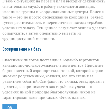
В таких ситуациях на первый план выходит слаженность
спасательных служб: в работу включаются авиация,
наземные группы и координационные центры. Поиск в
тайге — это не просто отслеживание координат: рельеф,
густая растительность и переменчивая погода серьёзно
усложняют задачу. Тем ценнее результат: экипаж удалось
обнаружить, а затем оперативно вывезти из
труднодоступной местности.
Возвращение на базу
Спасённых пилотов доставили в Бодайбо вертолётом
авиационно‑поисково‑спасательного центра. Прибытие
борта в местный аэропорт стало точкой, которой ждали
многие: родственники, коллеги, все, кто следил за
развитием событий. Сам факт, что экипаж эвакуирован в
целости, воспринимается как серьёзная удача — в
условиях дикой природы благополучный исход не
гарантирован даже при самых чётких планах.
08