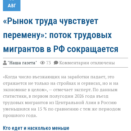
АВГ
«Рынок труда чувствует
перемену»: поток трудовых
мигрантов в РФ сокращается
к
"Наша газета"
73
Комментарии
отключены
записи
«Рынок
«Когда число въезжающих на заработки падает, это
труда
чувствует
отражается не только на стройках и сервисах, но и на
перемену»:
экономике в целом», — отмечает эксперт. По данным
поток
статистики, в первом полугодии 2026 года въезд
трудовых
мигрантов
трудовых мигрантов из Центральной Азии в Россию
в
уменьшился на 15 % по сравнению с тем же периодом
РФ
прошлого года.
сокращается
Кто едет и насколько меньше