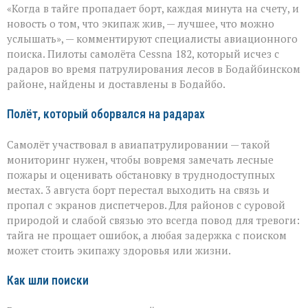
«Когда в тайге пропадает борт, каждая минута на счету, и
на
земле — это
новость о том, что экипаж жив, — лучшее, что можно
главное»:
услышать», — комментируют специалисты авиационного
найдены
поиска. Пилоты самолёта Cessna 182, который исчез с
пилоты
пропавшего
радаров во время патрулирования лесов в Бодайбинском
самолёта
районе, найдены и доставлены в Бодайбо.
Полёт, который оборвался на радарах
Самолёт участвовал в авиапатрулировании — такой
мониторинг нужен, чтобы вовремя замечать лесные
пожары и оценивать обстановку в труднодоступных
местах. 3 августа борт перестал выходить на связь и
пропал с экранов диспетчеров. Для районов с суровой
природой и слабой связью это всегда повод для тревоги:
тайга не прощает ошибок, а любая задержка с поиском
может стоить экипажу здоровья или жизни.
Как шли поиски