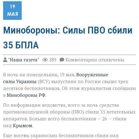
19
МАЯ
Минобороны: Силы ПВО сбили
35 БПЛА
к
"Наша газета"
289
Комментарии
отключены
записи
Минобороны:
В ночь на понедельник, 19 мая,
Вооруженные
Силы
ПВО
силы
Украины
(ВСУ) выпустили по России свыше трех
сбили
десятков беспилотников. Об этом журналистам сообщили
35
в
Минобороны РФ
.
БПЛА
По информации ведомства, всего за ночь средства
противовоздушной обороны (ПВО) сбили 35 летательных
аппаратов. Больше всего беспилотников — 26 — сбили
над
Крымом
.
Еще восемь украинских беспилотников сбили над