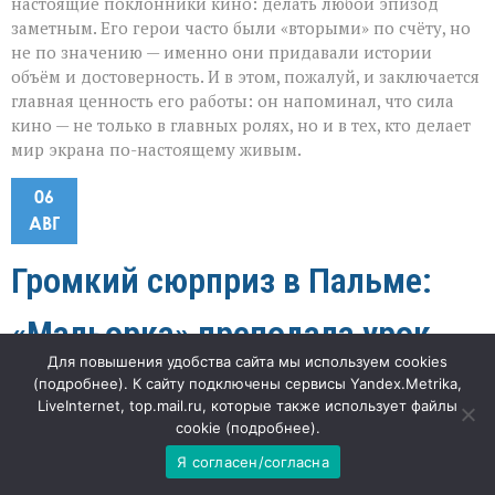
настоящие поклонники кино: делать любой эпизод
заметным. Его герои часто были «вторыми» по счёту, но
не по значению — именно они придавали истории
объём и достоверность. И в этом, пожалуй, и заключается
главная ценность его работы: он напоминал, что сила
кино — не только в главных ролях, но и в тех, кто делает
мир экрана по-настоящему живым.
06
АВГ
Громкий сюрприз в Пальме:
«Мальорка» преподала урок
Для повышения удобства сайта мы используем cookies
«ПСЖ»
(
подробнее
). К сайту подключены сервисы Yandex.Metrika,
LiveInternet, top.mail.ru, которые также использует файлы
cookie (
подробнее
).
к
"Наша газета"
63
Комментарии
отключены
записи
Я согласен/согласна
Громкий
«Когда гранд проигрывает 0:3 в товарищеской игре, это
сюрприз