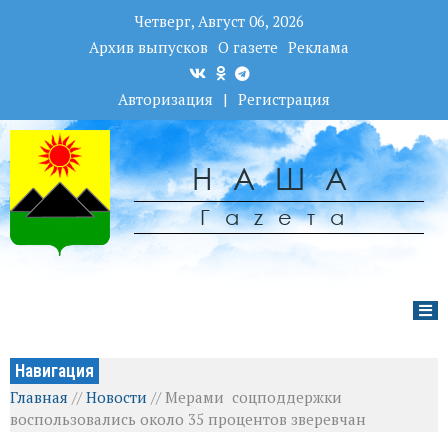
Четверг, Август 06, 2026
Архив выпусков
О газете
Реклама
Авторизация
|
Регистрация
НАША
Гаzета
Навигация
Главная
//
Новости
//
Мерами соцподдержки
воспользовались около 35 процентов зверевчан