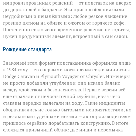
импровизированных решений — от подставок на дверях
до держателей в бардачке. Эти приспособления были
неудобными и ненадёжными: любое резкое движение
грозило пятном на обивке и ожогом от горячего кофе.
Постепенно стало ясно: временное решение не годится,
нужен продуманный элемент, встроенный в сам салон.
Рождение стандарта
Знакомый всем формат подстаканника оформился лишь
в 1984 году — его первыми носителями стали минивэны
Dodge Caravan и Plymouth Voyager от Chrysler. Инженеры
не просто добавили углубление: они искали баланс
между удобством и безопасностью. Первые версии всё
ещё страдали от недостаточной глубины, из‑за чего
стаканы нередко вылетали на ходу. Такие инциденты
оборачивались не только бытовыми неприятностями, но
и реальными судебными исками — автопроизводителям
пришлось серьёзно дорабатывать конструкцию. В итоге
сложился привычный облик: две ниши и перемычка