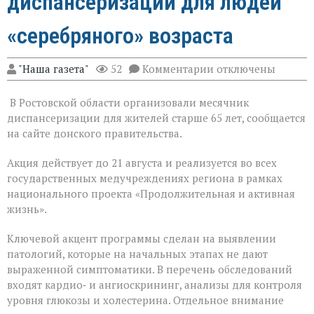
диспансеризации для людей
«серебряного» возраста
к
"Наша газета"
52
Комментарии
отключены
записи
На
В Ростовской области организовали месячник
Дону
проходит
диспансеризации для жителей старше 65 лет, сообщается
месячник
на сайте донского правительства.
диспансеризации
для
Акция действует до 21 августа и реализуется во всех
людей
«серебряного»
государственных медучреждениях региона в рамках
возраста
национального проекта «Продолжительная и активная
жизнь».
Ключевой акцент программы сделан на выявлении
патологий, которые на начальных этапах не дают
выраженной симптоматики. В перечень обследований
входят кардио‑ и ангиоскрининг, анализы для контроля
уровня глюкозы и холестерина. Отдельное внимание