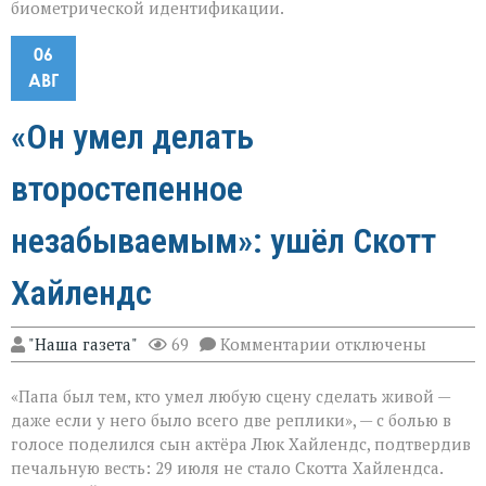
биометрической идентификации.
06
АВГ
«Он умел делать
второстепенное
незабываемым»: ушёл Скотт
Хайлендс
к
"Наша газета"
69
Комментарии
отключены
записи
«Он
«Папа был тем, кто умел любую сцену сделать живой —
умел
делать
даже если у него было всего две реплики», — с болью в
второстепенное
голосе поделился сын актёра Люк Хайлендс, подтвердив
незабываемым»:
печальную весть: 29 июля не стало Скотта Хайлендса.
ушёл