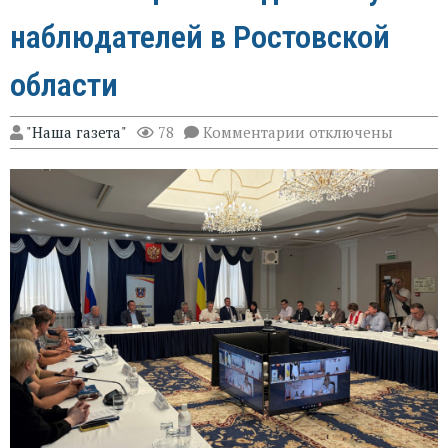
наблюдателей в Ростовской
области
к
"Наша газета"
78
Комментарии
отключены
записи
Эксперт
Александр
Брод
высоко
оценил
подготовку
наблюдателей
в
Ростовской
области