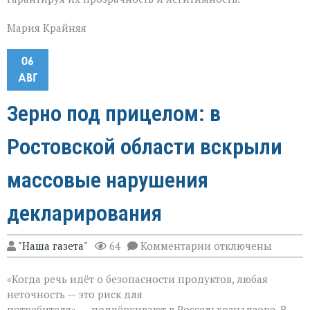
Мария Крайняя
06
АВГ
Зерно под прицелом: в
Ростовской области вскрыли
массовые нарушения
декларирования
к
"Наша газета"
64
Комментарии
отключены
записи
Зерно
«Когда речь идёт о безопасности продуктов, любая
под
прицелом:
неточность — это риск для
в
потребителя», — подчёркивают в Россельхознадзоре. В