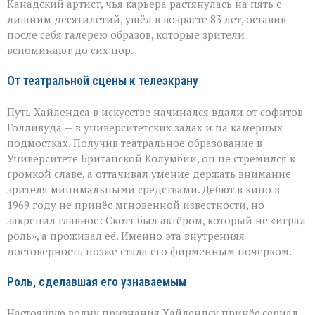
Скотт
Канадский артист, чья карьера растянулась на пять с
Хайлендс
лишним десятилетий, ушёл в возрасте 83 лет, оставив
после себя галерею образов, которые зрители
вспоминают до сих пор.
От театральной сцены к телеэкрану
Путь Хайлендса в искусстве начинался вдали от софитов
Голливуда — в университетских залах и на камерных
подмостках. Получив театральное образование в
Университете Британской Колумбии, он не стремился к
громкой славе, а оттачивал умение держать внимание
зрителя минимальными средствами. Дебют в кино в
1969 году не принёс мгновенной известности, но
закрепил главное: Скотт был актёром, который не «играл
роль», а проживал её. Именно эта внутренняя
достоверность позже стала его фирменным почерком.
Роль, сделавшая его узнаваемым
Настоящую волну признания Хайлендсу принёс сериал