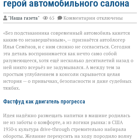
герой автомобильного салона
к
"Наша газета"
65
Комментарии
отключены
записи
Подстаканник:
«Без подстаканника современный автомобиль кажется
незаметный
герой
каким‑то незавершённым», — признаётся автоблогер
автомобильного
Илья Семёнов, и с ним сложно не согласиться. Сегодня
салона
эта деталь воспринимается как нечто само собой
разумеющееся, хотя ещё несколько десятилетий назад о
ней никто всерьёз не задумывался. А между тем за
простым углублением в консоли скрывается целая
история — о привычках, безопасности и даже судебных
тяжбах.
Фастфуд как двигатель прогресса
Идея надёжно размещать напитки в машине родилась
не из заботы о комфорте, а из логики рынка: в США
1950‑х культура drive‑through стремительно набирала
обороты. Желание перекусить на ходу породило волну