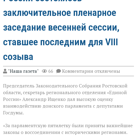
заключительное пленарное
заседание весенней сессии,
ставшее последним для VIII
созыва
к
"Наша газета"
66
Комментарии
отключены
записи
В
Председатель Законодательного Собрания Ростовской
Государственной
Думе
области, секретарь регионального отделения «Единой
России
России» Александр Ищенко дал высокую оценку
состоялось
взаимодействию донского парламента с депутатами
заключительное
пленарное
Госдумы.
заседание
весенней
«За парламентскую пятилетку были приняты важнейшие
сессии,
законы о воссоединении с историческими регионами.
ставшее