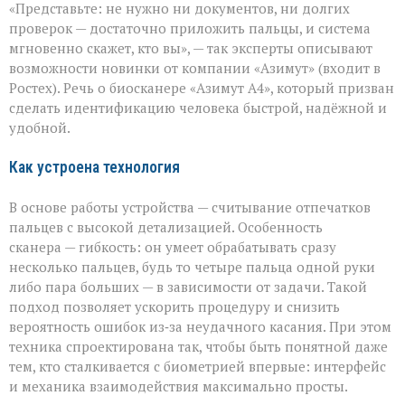
«Представьте: не нужно ни документов, ни долгих
личность
подтвердят
проверок — достаточно приложить пальцы, и система
за
мгновенно скажет, кто вы», — так эксперты описывают
секунды»:
возможности новинки от компании «Азимут» (входит в
новый
биосканер
Ростех). Речь о биосканере «Азимут А4», который призван
от
сделать идентификацию человека быстрой, надёжной и
«Азимута»
удобной.
Как устроена технология
В основе работы устройства — считывание отпечатков
пальцев с высокой детализацией. Особенность
сканера — гибкость: он умеет обрабатывать сразу
несколько пальцев, будь то четыре пальца одной руки
либо пара больших — в зависимости от задачи. Такой
подход позволяет ускорить процедуру и снизить
вероятность ошибок из‑за неудачного касания. При этом
техника спроектирована так, чтобы быть понятной даже
тем, кто сталкивается с биометрией впервые: интерфейс
и механика взаимодействия максимально просты.