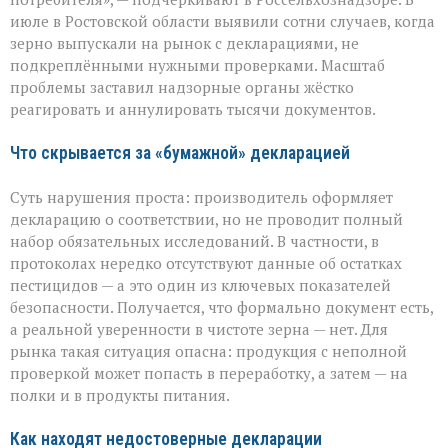
Ростовской
июле в Ростовской области выявили сотни случаев, когда
области
вскрыли
зерно выпускали на рынок с декларациями, не
массовые
подкреплёнными нужными проверками. Масштаб
нарушения
проблемы заставил надзорные органы жёстко
декларирования
реагировать и аннулировать тысячи документов.
Что скрывается за «бумажной» декларацией
Суть нарушения проста: производитель оформляет
декларацию о соответствии, но не проводит полный
набор обязательных исследований. В частности, в
протоколах нередко отсутствуют данные об остатках
пестицидов — а это один из ключевых показателей
безопасности. Получается, что формально документ есть,
а реальной уверенности в чистоте зерна — нет. Для
рынка такая ситуация опасна: продукция с неполной
проверкой может попасть в переработку, а затем — на
полки и в продукты питания.
Как находят недостоверные декларации