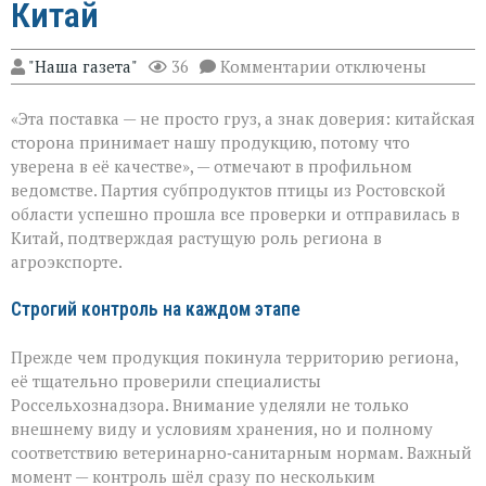
Китай
к
"Наша газета"
36
Комментарии
отключены
записи
Ростовская
«Эта поставка — не просто груз, а знак доверия: китайская
область
отправила
сторона принимает нашу продукцию, потому что
партию
уверена в её качестве», — отмечают в профильном
субпродуктов
ведомстве. Партия субпродуктов птицы из Ростовской
птицы
в
области успешно прошла все проверки и отправилась в
Китай
Китай, подтверждая растущую роль региона в
агроэкспорте.
Строгий контроль на каждом этапе
Прежде чем продукция покинула территорию региона,
её тщательно проверили специалисты
Россельхознадзора. Внимание уделяли не только
внешнему виду и условиям хранения, но и полному
соответствию ветеринарно‑санитарным нормам. Важный
момент — контроль шёл сразу по нескольким