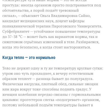
спешите
пить
простуда: иногда организм просто подстраивается под
жаропонижающее»
обстоятельства, а порой подаёт тревожный
что
сигнал», — объясняет Ольга Владимировна Сайно,
скрывает
температура
кандидат медицинских наук, доцент кафедры
37–
поликлинической терапии Пироговского Университета.
38 °C
Субфебрилитет — устойчивое повышение температуры
до 37–38 °C — может быть как вариантом нормы, так и
симптомом серьёзных изменений в теле. Разбираемся,
когда это безопасно, а когда стоит насторожиться.
Когда тепло — это нормально
Тело не держит одну и ту же температуру круглые сутки:
утром оно чуть прохладнее, к вечеру естественным
образом теплеет — разница бывает до полуградуса.
Физическая нагрузка, плотный обед, сильные эмоции
или жара вокруг тоже способны поднять градус. У
женщин колебания нередко связаны с гормональными
циклами: прогестерон слегка «подогревает» организм,
поэтому небольшой подъём температуры бывает в