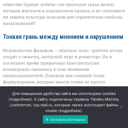
кино
обществе бурные дебаты: где проходит грань между
личным мнением и нарушением правил, и не становится
ли защита культуры поводом для ограничения свободы
высказываний?
Тонкая грань между мнением и нарушением
Недовольство фильмом — обычное дело: зрители всегда
спорят о сюжетах, актёрской игре и режиссуре. Но в
последнее время привычные кинодискуссии
неожиданно оказались в зоне внимания
правоохранителей. Поводом для санкций стали
формулировки, которые власти сочли не просто
критикой, а публичными нападками, способными
Для повышения удобства сайта мы используем cookies
нанести ущерб репутации проекта. В таких случаях суды
(
подробнее
). К сайту подключены сервисы Yandex.Metrika,
опираются на нормы об ответственности за
LiveInternet, top.mail.ru, которые также использует файлы
распространение недостоверных и оскорбительных
cookie (
подробнее
).
сведений — и именно эта правовая рамка стала
основанием для крупных штрафов.
Я согласен/согласна