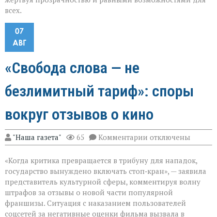
всех.
07
АВГ
«Свобода слова — не
безлимитный тариф»: споры
вокруг отзывов о кино
к
"Наша газета"
65
Комментарии
отключены
записи
«Свобода
«Когда критика превращается в трибуну для нападок,
слова — не
безлимитный
государство вынуждено включать стоп‑кран», — заявила
тариф»:
представитель культурной сферы, комментируя волну
споры
штрафов за отзывы о новой части популярной
вокруг
отзывов
франшизы. Ситуация с наказанием пользователей
о
соцсетей за негативные оценки фильма вызвала в