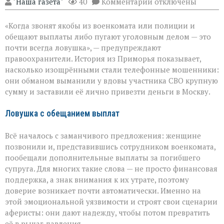
к
"Наша газета"
40
Комментарии
отключены
записи
«Они
«Когда звонят якобы из военкомата или полиции и
сыграли
на
обещают выплаты либо пугают уголовным делом — это
самом
почти всегда ловушка», — предупреждают
больном»:
правоохранители. История из Приморья показывает,
вдова
военного
насколько изощрёнными стали телефонные мошенники:
лишилась
они обманом выманили у вдовы участника СВО крупную
миллионов
сумму и заставили её лично привезти деньги в Москву.
из‑за
аферистов
Ловушка с обещанием выплат
Всё началось с заманчивого предложения: женщине
позвонили и, представившись сотрудником военкомата,
пообещали дополнительные выплаты за погибшего
супруга. Для многих такие слова — не просто финансовая
поддержка, а знак внимания к их утрате, поэтому
доверие возникает почти автоматически. Именно на
этой эмоциональной уязвимости и строят свои сценарии
аферисты: они дают надежду, чтобы потом превратить
её в рычаг давления.