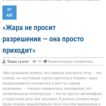
07
АВГ
«Жара не просит
разрешения — она просто
приходит»
к
"Наша газета"
70
Комментарии
отключены
записи
«Жара
«Мы привыкли думать, что главная опасность лета — это
не
просит
солнце, но настоящая угроза прячется в тишине: жара
разрешения — она
подкрадывается незаметно и бьёт по самым
просто
уязвимым», — говорит климатолог, напоминая, что
приходит»
экстремальная температура — это не просто дискомфорт,
а серьёзный риск для здоровья. В разных уголках мира
люди веками вырабатывали свои способы выживания в