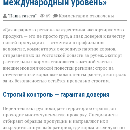
международный уровень»
к
"Наша газета"
69
Комментарии
отключены
записи
«Донской
«Для аграрного региона каждая тонна экспортируемого
шрот
выходит
продукта — это не просто груз, а знак доверия к качеству
на
нашей продукции», — отметили в профильном
международный
ведомстве, комментируя очередную партию кормов,
уровень»
отправленных из Ростовской области за рубеж. Экспорт
растительных кормов становится заметной частью
внешнеэкономической повестки региона: спрос на
отечественные кормовые компоненты растёт, а контроль
за их безопасностью остаётся предельно строгим.
Строгий контроль — гарантия доверия
Перед тем как груз покидает территорию страны, он
проходит многоступенчатую проверку. Специалисты
отбирают образцы продукции и направляют их в
аккредитованную лабораторию, где корма исследуют по