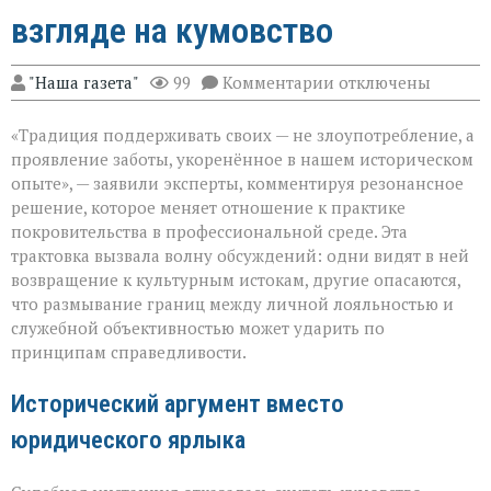
взгляде на кумовство
к
"Наша газета"
99
Комментарии
отключены
записи
«Семья — это
«Традиция поддерживать своих — не злоупотребление, а
не
только
проявление заботы, укоренённое в нашем историческом
опора,
опыте», — заявили эксперты, комментируя резонансное
но
решение, которое меняет отношение к практике
и
пропуск?» — о
покровительства в профессиональной среде. Эта
новом
трактовка вызвала волну обсуждений: одни видят в ней
взгляде
возвращение к культурным истокам, другие опасаются,
на
что размывание границ между личной лояльностью и
кумовство
служебной объективностью может ударить по
принципам справедливости.
Исторический аргумент вместо
юридического ярлыка