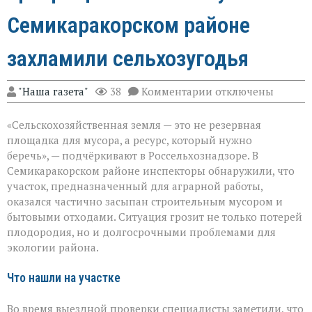
Семикаракорском районе
захламили сельхозугодья
к
"Наша газета"
38
Комментарии
отключены
записи
«Земля
«Сельскохозяйственная земля — это не резервная
не
должна
площадка для мусора, а ресурс, который нужно
превращаться
беречь», — подчёркивают в Россельхознадзоре. В
в
Семикаракорском районе инспекторы обнаружили, что
свалку»:
в
участок, предназначенный для аграрной работы,
Семикаракорском
оказался частично засыпан строительным мусором и
районе
бытовыми отходами. Ситуация грозит не только потерей
захламили
плодородия, но и долгосрочными проблемами для
сельхозугодья
экологии района.
Что нашли на участке
Во время выездной проверки специалисты заметили, что