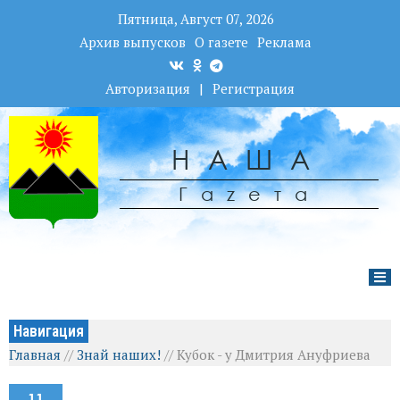
Пятница, Август 07, 2026
Архив выпусков
О газете
Реклама
Авторизация
|
Регистрация
НАША
Гаzета
Навигация
Главная
//
Знай наших!
//
Кубок - у Дмитрия Ануфриева
11