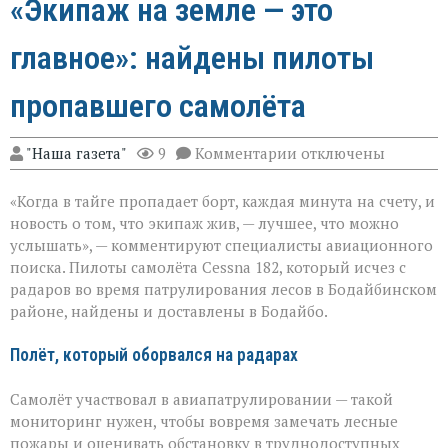
«Экипаж на земле — это
главное»: найдены пилоты
пропавшего самолёта
к
"Наша газета"
9
Комментарии
отключены
записи
«Экипаж
«Когда в тайге пропадает борт, каждая минута на счету, и
на
земле — это
новость о том, что экипаж жив, — лучшее, что можно
главное»:
услышать», — комментируют специалисты авиационного
найдены
поиска. Пилоты самолёта Cessna 182, который исчез с
пилоты
пропавшего
радаров во время патрулирования лесов в Бодайбинском
самолёта
районе, найдены и доставлены в Бодайбо.
Полёт, который оборвался на радарах
Самолёт участвовал в авиапатрулировании — такой
мониторинг нужен, чтобы вовремя замечать лесные
пожары и оценивать обстановку в труднодоступных