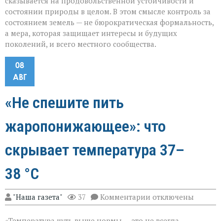
сказывается на продовольственной устойчивости и
состоянии природы в целом. В этом смысле контроль за
состоянием земель — не бюрократическая формальность,
а мера, которая защищает интересы и будущих
поколений, и всего местного сообщества.
08
АВГ
«Не спешите пить
жаропонижающее»: что
скрывает температура 37–
38 °C
к
"Наша газета"
37
Комментарии
отключены
записи
«Не
«Температура чуть выше нормы — это не всегда