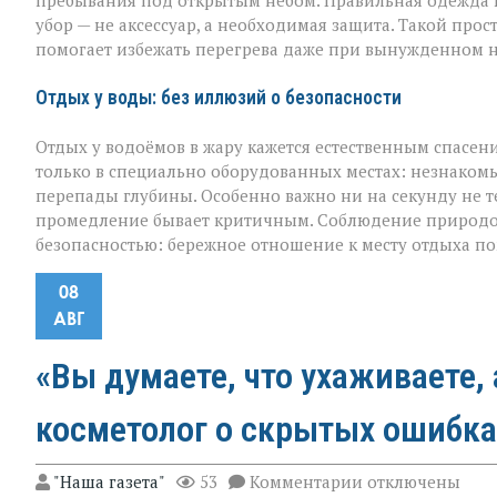
пребывания под открытым небом. Правильная одежда в 
убор — не аксессуар, а необходимая защита. Такой про
помогает избежать перегрева даже при вынужденном 
Отдых у воды: без иллюзий о безопасности
Отдых у водоёмов в жару кажется естественным спасен
только в специально оборудованных местах: незнакомы
перепады глубины. Особенно важно ни на секунду не те
промедление бывает критичным. Соблюдение природоо
безопасностью: бережное отношение к месту отдыха п
08
АВГ
«Вы думаете, что ухаживаете, 
косметолог о скрытых ошибка
к
"Наша газета"
53
Комментарии
отключены