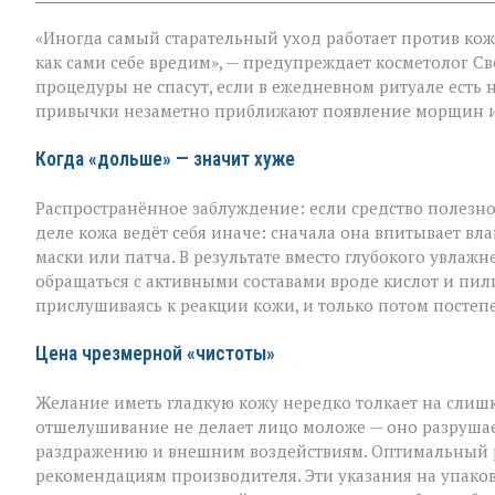
записи
«Вы
«Иногда самый старательный уход работает против кож
думаете,
что
как сами себе вредим», — предупреждает косметолог Св
ухаживаете,
процедуры не спасут, если в ежедневном ритуале есть 
а
привычки незаметно приближают появление морщин и
на
деле
ускоряете
Когда «дольше» — значит хуже
старение»:
косметолог
Распространённое заблуждение: если средство полезно,
о
скрытых
деле кожа ведёт себя иначе: сначала она впитывает влаг
ошибках
маски или патча. В результате вместо глубокого увла
в
обращаться с активными составами вроде кислот и пи
уходе
прислушиваясь к реакции кожи, и только потом постеп
Цена чрезмерной «чистоты»
Желание иметь гладкую кожу нередко толкает на слишк
отшелушивание не делает лицо моложе — оно разрушает
раздражению и внешним воздействиям. Оптимальный рит
рекомендациям производителя. Эти указания на упаковк