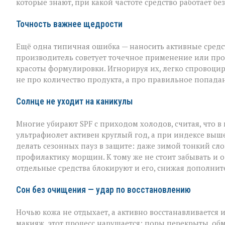
которые знают, при какой частоте средство работает б
Точность важнее щедрости
Ещё одна типичная ошибка — наносить активные средств
производитель советует точечное применение или прос
красоты формулировки. Игнорируя их, легко спровоцир
не про количество продукта, а про правильное попада
Солнце не уходит на каникулы
Многие убирают SPF с приходом холодов, считая, что в
ультрафиолет активен круглый год, а при индексе выше
делать сезонных пауз в защите: даже зимой тонкий слой
профилактику морщин. К тому же не стоит забывать и о
отдельные средства блокируют и его, снижая дополнит
Сон без очищения — удар по восстановлению
Ночью кожа не отдыхает, а активно восстанавливается 
макияж, этот процесс нарушается: поры перекрыты, обм