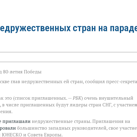
едружественных стран на парад
д 80-летия Победы
кве глав недружественных ей стран, сообщил пресс-секрет
ак это (список приглашенных. —
РБК
) очень внушительный
ти, в числе приглашенных будут лидеры стран СНГ, с участие
ения.
е приглашали
недружественные страны. Приглашения на
ровали
большинство западных руководителей, свое участие
вы ЮНЕСКО и Совета Европы.