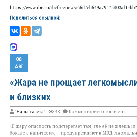
https://www.rbc.ru/rbcfreenews/66d7eb649a79475802af14
Поделиться ссылкой:
08
АВГ
«Жара не прощает легкомыслия
и близких
к
"Наша газета"
48
Комментарии
отключены
записи
«Жара
«В жару опасность подстерегает там, где её не ждёшь: 
не
прощает
бокале с напитком», — предупреждают в МВД. Аномальн