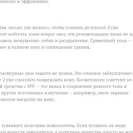
езопасно и эффективно.
а «везде, где можно», чтобы усилить результат. Если
ит избегать зоны вокруг глаз, эти рекомендации даны не д
овать шелушение, отёки и раздражение. Грамотный уход — 
ние в нужную зону и соблюдение границ.
 пасмурные дни защита не нужна. Это опасное заблуждение:
 2 уже способен повреждать кожу. Косметологи советуют не
 средства с SPF — это вклад в сохранение ровного тона и
 других источниках излучения — например, свете экранов:
ельную нагрузку на кожу.
и усваивает полезные компоненты. Если оставить на лице
ен веществ замедляется, а полезные вещества просто не мо