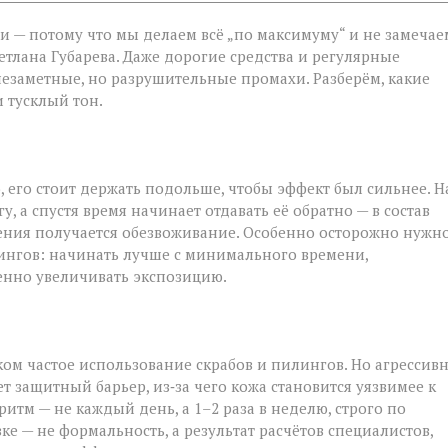
и — потому что мы делаем всё „по максимуму“ и не замечае
етлана Губарева. Даже дорогие средства и регулярные
незаметные, но разрушительные промахи. Разберём, какие
 тусклый тон.
 его стоит держать подольше, чтобы эффект был сильнее. Н
у, а спустя время начинает отдавать её обратно — в состав
жнения получается обезвоживание. Особенно осторожно нужн
лингов: начинать лучше с минимального времени,
енно увеличивать экспозицию.
ом частое использование скрабов и пилингов. Но агрессив
 защитный барьер, из‑за чего кожа становится уязвимее к
м — не каждый день, а 1–2 раза в неделю, строго по
е — не формальность, а результат расчётов специалистов,