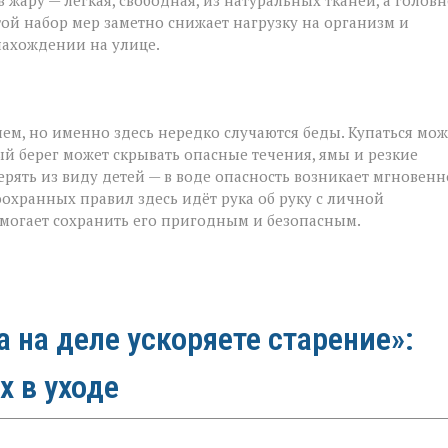
жару — лёгкая, свободная, из натуральных тканей, а голов
стой набор мер заметно снижает нагрузку на организм и
нахождении на улице.
ием, но именно здесь нередко случаются беды. Купаться мо
й берег может скрывать опасные течения, ямы и резкие
рять из виду детей — в воде опасность возникает мгновенн
хранных правил здесь идёт рука об руку с личной
омогает сохранить его пригодным и безопасным.
а на деле ускоряете старение»:
х в уходе