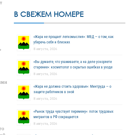
т
В СВЕЖЕМ НОМЕРЕ
«Жара не прощает легкомыслия»: МВД — о том, как
уберечь себя и близких
ь
8 августа, 2026
«Вы думаете, что ухаживаете, а на деле ускоряете
старение»: косметолог о скрытых ошибках в уходе
8 августа, 2026
ими
«Жара не должна стоить здоровья»: Минтруда — о
защите работников в зной
8 августа, 2026
«Рынок труда чувствует перемену»: поток трудовых
мигрантов в РФ сокращается
8 августа, 2026
го