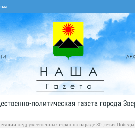
ама
ТИ
АР
НАША
Гаzета
ественно-политическая газета города Зве
егации недружественных стран на параде 80-летия Победы