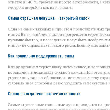
легкомыслия»:
отметке в +40 °C, требует не просто осторожности, а ч
МВД — о
смотреть всерьёз и как их избежать.
том,
как
уберечь
Самая страшная ловушка — закрытый салон
себя
и
Одна из самых тяжёлых и при этом предотвратимых тр
близких
минут. В палящий день салон прогревается стремительн
пугающе быстро, и последствия могут быть необратимы
минут» не оправдывает такого риска. Если нужно выйти
Как правильно поддерживать силы
В жару организм теряет влагу интенсивнее, и восполня
порциями, не дожидаясь сильной жажды. При этом алко
угроза: он ускоряет обезвоживание и мешает телу спра
условиях зноя способны резко ухудшить самочувствие и
Солнце: когда тень важнее активности
Самые агрессивные солнечные лучи приходятся на дне