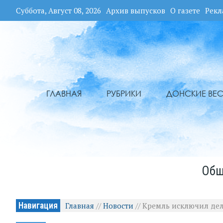
Суббота, Август 08, 2026
Архив выпусков
О газете
Рекл
ГЛАВНАЯ
РУБРИКИ
ДОНСКИЕ ВЕС
Общ
Навигация
Главная
//
Новости
//
Кремль исключил дел