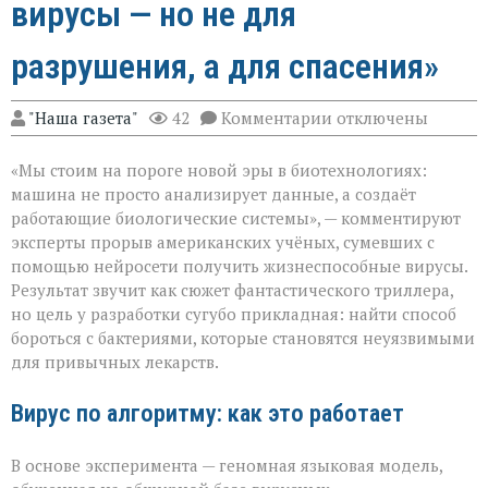
вирусы — но не для
разрушения, а для спасения»
к
"Наша газета"
42
Комментарии
отключены
записи
«ИИ
«Мы стоим на пороге новой эры в биотехнологиях:
научился
писать
машина не просто анализирует данные, а создаёт
вирусы — но
работающие биологические системы», — комментируют
не
эксперты прорыв американских учёных, сумевших с
для
разрушения,
помощью нейросети получить жизнеспособные вирусы.
а
Результат звучит как сюжет фантастического триллера,
для
но цель у разработки сугубо прикладная: найти способ
спасения»
бороться с бактериями, которые становятся неуязвимыми
для привычных лекарств.
Вирус по алгоритму: как это работает
В основе эксперимента — геномная языковая модель,