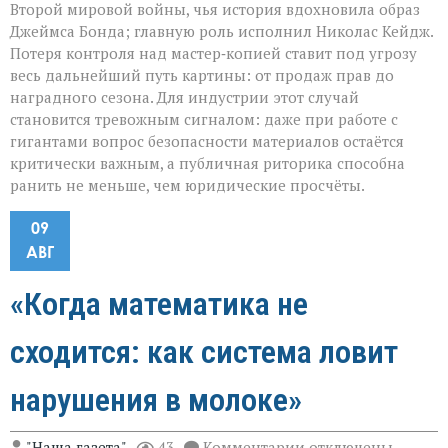
Второй мировой войны, чья история вдохновила образ
Джеймса Бонда; главную роль исполнил Николас Кейдж.
Потеря контроля над мастер‑копией ставит под угрозу
весь дальнейший путь картины: от продаж прав до
наградного сезона. Для индустрии этот случай
становится тревожным сигналом: даже при работе с
гигантами вопрос безопасности материалов остаётся
критически важным, а публичная риторика способна
ранить не меньше, чем юридические просчёты.
09
АВГ
«Когда математика не
сходится: как система ловит
нарушения в молоке»
к
"Наша газета"
43
Комментарии
отключены