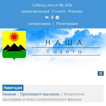
Суббота, Август 08, 2026
Архив выпусков
О газете
Реклама
Авторизация
|
Регистрация
НАША
Гаzета
Навигация
Главная
//
Приглашает праздник
//
Концертная
программа и показ патриотического фильма