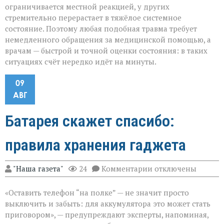
ограничивается местной реакцией, у других
стремительно перерастает в тяжёлое системное
состояние. Поэтому любая подобная травма требует
немедленного обращения за медицинской помощью, а
врачам — быстрой и точной оценки состояния: в таких
ситуациях счёт нередко идёт на минуты.
09
АВГ
Батарея скажет спасибо:
правила хранения гаджета
к
"Наша газета"
24
Комментарии
отключены
записи
Батарея
«Оставить телефон “на полке” — не значит просто
скажет
спасибо:
выключить и забыть: для аккумулятора это может стать
правила
приговором», — предупреждают эксперты, напоминая,
хранения