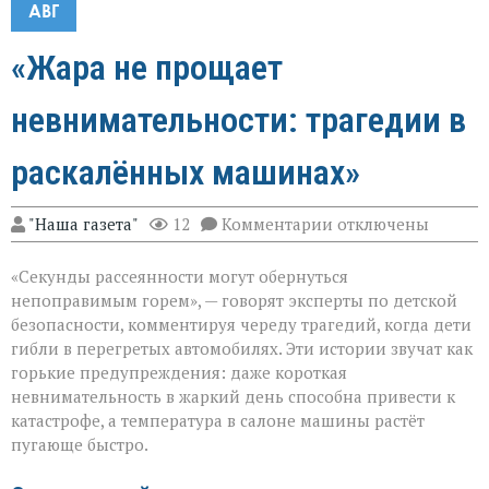
АВГ
«Жара не прощает
невнимательности: трагедии в
раскалённых машинах»
к
"Наша газета"
12
Комментарии
отключены
записи
«Жара
«Секунды рассеянности могут обернуться
не
прощает
непоправимым горем», — говорят эксперты по детской
невнимательности
безопасности, комментируя череду трагедий, когда дети
трагедии
гибли в перегретых автомобилях. Эти истории звучат как
в
раскалённых
горькие предупреждения: даже короткая
машинах»
невнимательность в жаркий день способна привести к
катастрофе, а температура в салоне машины растёт
пугающе быстро.