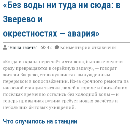
«Без воды ни туда ни сюда: в
Зверево и
окрестностях — авария»
к
"Наша газета"
42
Комментарии
отключены
записи
«Без
«Когда из крана перестаёт идти вода, бытовые мелочи
воды
ни
сразу превращаются в серьёзную задачу», — говорят
туда
жители Зверево, столкнувшиеся с вынужденным
ни
перерывом в водоснабжении. Из‑за срочного ремонта на
сюда:
в
насосной станции тысячи людей в городе и ближайших
Зверево
посёлках временно остались без холодной воды — и
и
теперь привычная рутина требует новых расчётов и
окрестностях — ава
небольших бытовых ухищрений.
Что случилось на станции