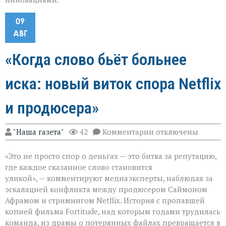
09
АВГ
«Когда слово бьёт больнее
иска: новый виток спора Netflix
и продюсера»
к
"Наша газета"
42
Комментарии
отключены
записи
«Когда
«Это не просто спор о деньгах — это битва за репутацию,
слово
бьёт
где каждое сказанное слово становится
больнее
уликой», — комментируют медиаэксперты, наблюдая за
иска:
эскалацией конфликта между продюсером Саймоном
новый
виток
Афрамом и стримингом Netflix. История с пропавшей
спора
копией фильма Fortitude, над которым годами трудилась
Netflix
команда, из драмы о потерянных файлах превращается в
и