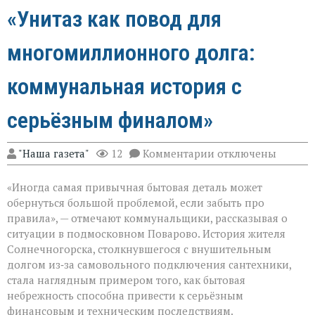
«Унитаз как повод для
многомиллионного долга:
коммунальная история с
серьёзным финалом»
к
"Наша газета"
12
Комментарии
отключены
записи
«Унитаз
«Иногда самая привычная бытовая деталь может
как
повод
обернуться большой проблемой, если забыть про
для
правила», — отмечают коммунальщики, рассказывая о
многомиллионног
ситуации в подмосковном Поварово. История жителя
долга:
коммунальная
Солнечногорска, столкнувшегося с внушительным
история
долгом из‑за самовольного подключения сантехники,
с
стала наглядным примером того, как бытовая
серьёзным
небрежность способна привести к серьёзным
финалом»
финансовым и техническим последствиям.