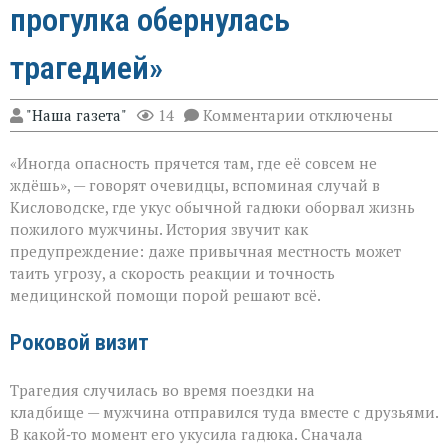
прогулка обернулась
трагедией»
к
"Наша газета"
14
Комментарии
отключены
записи
«Тихий
«Иногда опасность прячется там, где её совсем не
укус:
как
ждёшь», — говорят очевидцы, вспоминая случай в
обычная
Кисловодске, где укус обычной гадюки оборвал жизнь
прогулка
пожилого мужчины. История звучит как
обернулась
трагедией»
предупреждение: даже привычная местность может
таить угрозу, а скорость реакции и точность
медицинской помощи порой решают всё.
Роковой визит
Трагедия случилась во время поездки на
кладбище — мужчина отправился туда вместе с друзьями.
В какой‑то момент его укусила гадюка. Сначала