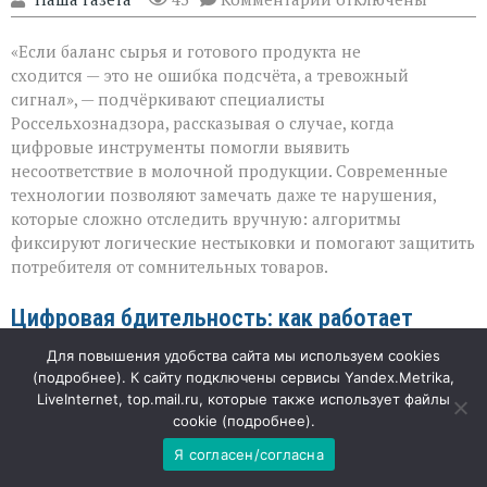
записи
«Когда
«Если баланс сырья и готового продукта не
математика
не
сходится — это не ошибка подсчёта, а тревожный
сходится:
сигнал», — подчёркивают специалисты
как
Россельхознадзора, рассказывая о случае, когда
система
ловит
цифровые инструменты помогли выявить
нарушения
несоответствие в молочной продукции. Современные
в
технологии позволяют замечать даже те нарушения,
молоке»
которые сложно отследить вручную: алгоритмы
фиксируют логические нестыковки и помогают защитить
потребителя от сомнительных товаров.
Цифровая бдительность: как работает
контроль
Для повышения удобства сайта мы используем cookies
(
подробнее
). К сайту подключены сервисы Yandex.Metrika,
LiveInternet, top.mail.ru, которые также использует файлы
На помощь инспекторам пришёл электронный надзор:
cookie (
подробнее
).
аналитические модули системы «Меркурий» в связке с
искусственным интеллектом обрабатывают данные о
Я согласен/согласна
движении сырья и готовой продукции. В этот раз