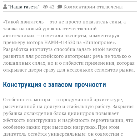
к
"Наша газета"
42
Комментарии
отключены
записи
«Мощный
«Такой двигатель — это не просто показатель силы, а
мотор — не
ради
заявка на новый уровень отечественной
цифр,
автотехники», — отметили эксперты, комментируя
а
премьеру мотора НАМИ‑414320 на «Иннопроме».
ради
возможностей»
Разработка института способна задать иной вектор
развития для российского автопрома: речь не только о
лошадиных силах, но и о гибкости применения, которая
открывает двери сразу для нескольких сегментов рынка.
Конструкция с запасом прочности
Особенность мотора — в продуманной архитектуре,
рассчитанной на долгую и стабильную работу. Закрытая
рубашка охлаждения блока цилиндров повышает
жёсткость конструкции и надёжность герметизации, что
особенно важно при высоких нагрузках. При этом
двигатель остаётся универсальным: он совместим с