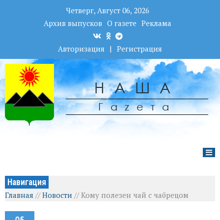
Четверг, Август 06, 2026
Архив выпусков
О газете
Реклама
Авторизация
|
Регистрация
НАША
Гаzета
Навигация
Главная
//
Новости
//
Кому полезен чай с чабрецом
05