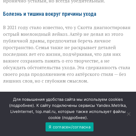
иронично-усталый, но всегда убедительный.
Болезнь и тишина вокруг причины ухода
В 2021 году стало известно, что у Скотта диагностирован
острый миелоидный лейкоз. Актёр не делал из этого
публичной драмы, предпочитая беречь личное
пространство. Семья также не раскрывает деталей
последних лет его жизни, подчёркивая, что для них
важнее сохранить память о его творчестве, а не
обсуждать обстоятельства ухода. Эта сдержанность стала
своего рода продолжением его актёрского стиля — без
лишних слов, но с глубоким смыслом.
Наследие без громких слов
Для повышения удобства сайта мы используем cookies
(
подробнее
). К сайту подключены сервисы Yandex.Metrika,
Скотт Хайлендс не собирал главные награды и редко
LiveInternet, top.mail.ru, которые также использует файлы
оказывался на обложках журналов, но умел то, что ценят
cookie (
подробнее
).
настоящие поклонники кино: делать любой эпизод
заметным. Его герои часто были «вторыми» по счёту, но
Я согласен/согласна
не по значению — именно они придавали истории