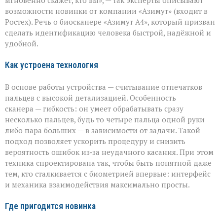
секунды»:
возможности новинки от компании «Азимут» (входит в
новый
биосканер
Ростех). Речь о биосканере «Азимут А4», который призван
от
сделать идентификацию человека быстрой, надёжной и
«Азимута»
удобной.
Как устроена технология
В основе работы устройства — считывание отпечатков
пальцев с высокой детализацией. Особенность
сканера — гибкость: он умеет обрабатывать сразу
несколько пальцев, будь то четыре пальца одной руки
либо пара больших — в зависимости от задачи. Такой
подход позволяет ускорить процедуру и снизить
вероятность ошибок из‑за неудачного касания. При этом
техника спроектирована так, чтобы быть понятной даже
тем, кто сталкивается с биометрией впервые: интерфейс
и механика взаимодействия максимально просты.
Где пригодится новинка