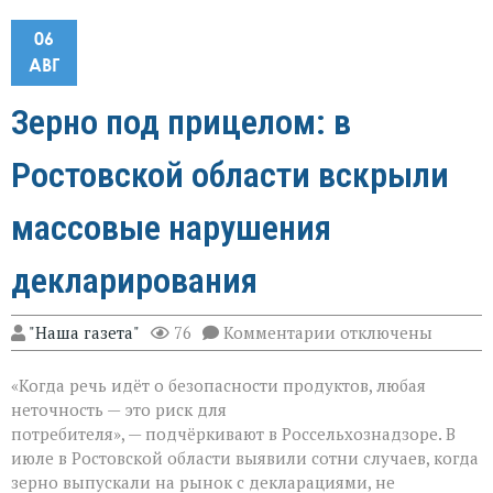
06
АВГ
Зерно под прицелом: в
Ростовской области вскрыли
массовые нарушения
декларирования
к
"Наша газета"
76
Комментарии
отключены
записи
Зерно
«Когда речь идёт о безопасности продуктов, любая
под
прицелом:
неточность — это риск для
в
потребителя», — подчёркивают в Россельхознадзоре. В
Ростовской
июле в Ростовской области выявили сотни случаев, когда
области
вскрыли
зерно выпускали на рынок с декларациями, не