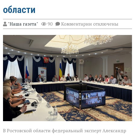
области
к
"Наша газета"
90
Комментарии
отключены
записи
Эксперт
Александр
Брод
высоко
оценил
подготовку
наблюдателей
в
Ростовской
области
В Ростовской области федеральный эксперт Александр