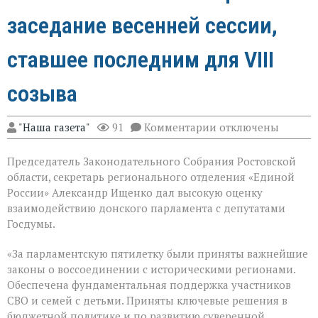
заседание весенней сессии,
ставшее последним для VIII
созыва
к
"Наша газета"
91
Комментарии
отключены
записи
В
Председатель Законодательного Собрания Ростовской
Государственной
Думе
области, секретарь регионального отделения «Единой
России
России» Александр Ищенко дал высокую оценку
состоялось
взаимодействию донского парламента с депутатами
заключительное
пленарное
Госдумы.
заседание
весенней
«За парламентскую пятилетку были приняты важнейшие
сессии,
законы о воссоединении с историческими регионами.
ставшее
последним
Обеспечена фундаментальная поддержка участников
для
СВО и семей с детьми. Приняты ключевые решения в
VIII
бюджетной политике и по развитию суверенной