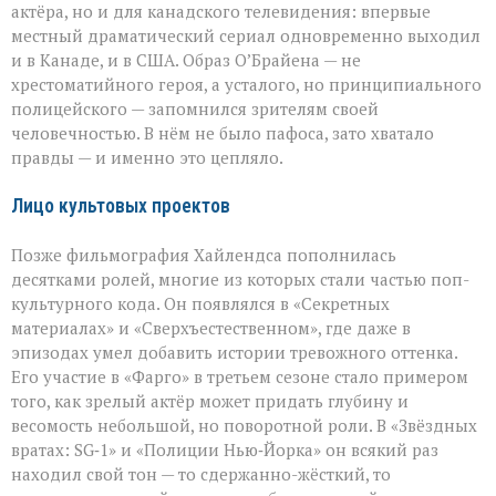
актёра, но и для канадского телевидения: впервые
местный драматический сериал одновременно выходил
и в Канаде, и в США. Образ О’Брайена — не
хрестоматийного героя, а усталого, но принципиального
полицейского — запомнился зрителям своей
человечностью. В нём не было пафоса, зато хватало
правды — и именно это цепляло.
Лицо культовых проектов
Позже фильмография Хайлендса пополнилась
десятками ролей, многие из которых стали частью поп-
культурного кода. Он появлялся в «Секретных
материалах» и «Сверхъестественном», где даже в
эпизодах умел добавить истории тревожного оттенка.
Его участие в «Фарго» в третьем сезоне стало примером
того, как зрелый актёр может придать глубину и
весомость небольшой, но поворотной роли. В «Звёздных
вратах: SG‑1» и «Полиции Нью‑Йорка» он всякий раз
находил свой тон — то сдержанно-жёсткий, то