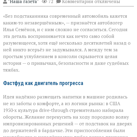
к
"Наша газета"
72
Комментарии
отключены
записи
Подстаканник:
«Без подстаканника современный автомобиль кажется
незаметный
герой
каким‑то незавершённым», — признаётся автоблогер
автомобильного
Илья Семёнов, и с ним сложно не согласиться. Сегодня
салона
эта деталь воспринимается как нечто само собой
разумеющееся, хотя ещё несколько десятилетий назад о
ней никто всерьёз не задумывался. А между тем за
простым углублением в консоли скрывается целая
история — о привычках, безопасности и даже судебных
тяжбах.
Фастфуд как двигатель прогресса
Идея надёжно размещать напитки в машине родилась
не из заботы о комфорте, а из логики рынка: в США
1950‑х культура drive‑through стремительно набирала
обороты. Желание перекусить на ходу породило волну
импровизированных решений — от подставок на дверях
до держателей в бардачке. Эти приспособления были
неудобными и ненадёжными: любое резкое движение