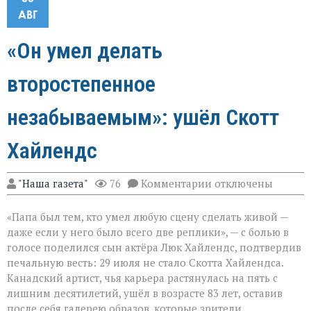
АВГ
«Он умел делать
второстепенное
незабываемым»: ушёл Скотт
Хайлендс
к
"Наша газета"
76
Комментарии
отключены
записи
«Он
«Папа был тем, кто умел любую сцену сделать живой —
умел
делать
даже если у него было всего две реплики», — с болью в
второстепенное
голосе поделился сын актёра Люк Хайлендс, подтвердив
незабываемым»:
печальную весть: 29 июля не стало Скотта Хайлендса.
ушёл
Скотт
Канадский артист, чья карьера растянулась на пять с
Хайлендс
лишним десятилетий, ушёл в возрасте 83 лет, оставив
после себя галерею образов, которые зрители