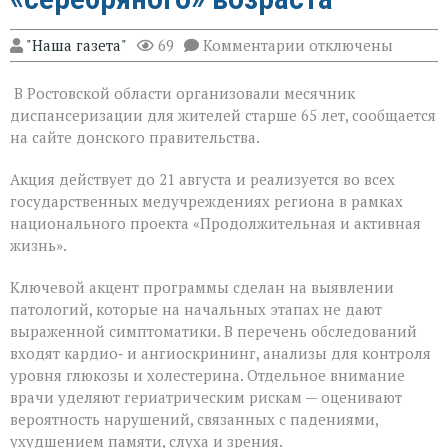
к
"Наша газета"
69
Комментарии
отключены
записи
На
В Ростовской области организовали месячник
Дону
проходит
диспансеризации для жителей старше 65 лет, сообщается
месячник
на сайте донского правительства.
диспансеризации
для
Акция действует до 21 августа и реализуется во всех
людей
«серебряного»
государственных медучреждениях региона в рамках
возраста
национального проекта «Продолжительная и активная
жизнь».
Ключевой акцент программы сделан на выявлении
патологий, которые на начальных этапах не дают
выраженной симптоматики. В перечень обследований
входят кардио‑ и ангиоскрининг, анализы для контроля
уровня глюкозы и холестерина. Отдельное внимание
врачи уделяют гериатрическим рискам — оценивают
вероятность нарушений, связанных с падениями,
ухудшением памяти, слуха и зрения.