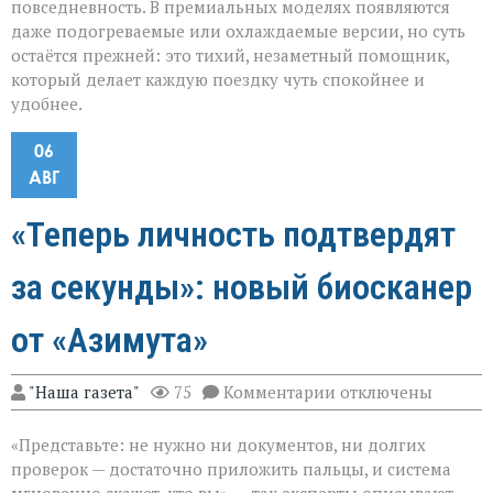
повседневность. В премиальных моделях появляются
даже подогреваемые или охлаждаемые версии, но суть
остаётся прежней: это тихий, незаметный помощник,
который делает каждую поездку чуть спокойнее и
удобнее.
06
АВГ
«Теперь личность подтвердят
за секунды»: новый биосканер
от «Азимута»
к
"Наша газета"
75
Комментарии
отключены
записи
«Теперь
«Представьте: не нужно ни документов, ни долгих
личность
подтвердят
проверок — достаточно приложить пальцы, и система
за
мгновенно скажет, кто вы», — так эксперты описывают