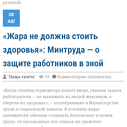
рутиной.
08
АВГ
«Жара не должна стоить
здоровья»: Минтруда — о
защите работников в зной
к
"Наша газета"
59
Комментарии
отключены
записи
«Жара
«Когда столбик термометра ползёт вверх, главная задача
не
должна
работодателя — не выжимать из людей максимум, а
стоить
сберечь их здоровье», — подчёркивают в Министерстве
здоровья»:
труда и социальной защиты. В условиях жары
Минтруда — о
защите
наниматели обязаны создавать безопасные условия
работников
труда: от прохладных зон отдыха до грамотно
в