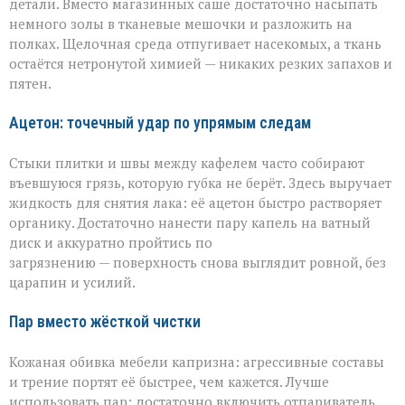
детали. Вместо магазинных саше достаточно насыпать
немного золы в тканевые мешочки и разложить на
полках. Щелочная среда отпугивает насекомых, а ткань
остаётся нетронутой химией — никаких резких запахов и
пятен.
Ацетон: точечный удар по упрямым следам
Стыки плитки и швы между кафелем часто собирают
въевшуюся грязь, которую губка не берёт. Здесь выручает
жидкость для снятия лака: её ацетон быстро растворяет
органику. Достаточно нанести пару капель на ватный
диск и аккуратно пройтись по
загрязнению — поверхность снова выглядит ровной, без
царапин и усилий.
Пар вместо жёсткой чистки
Кожаная обивка мебели капризна: агрессивные составы
и трение портят её быстрее, чем кажется. Лучше
использовать пар: достаточно включить отпариватель