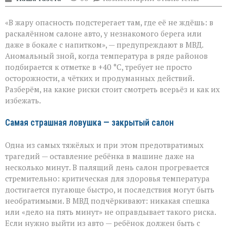
записи
«Жара
«В жару опасность подстерегает там, где её не ждёшь: в
не
прощает
раскалённом салоне авто, у незнакомого берега или
легкомыслия»:
даже в бокале с напитком», — предупреждают в МВД.
МВД — о
Аномальный зной, когда температура в ряде районов
том,
как
подбирается к отметке в +40 °C, требует не просто
уберечь
осторожности, а чётких и продуманных действий.
себя
Разберём, на какие риски стоит смотреть всерьёз и как их
и
избежать.
близких
Самая страшная ловушка — закрытый салон
Одна из самых тяжёлых и при этом предотвратимых
трагедий — оставление ребёнка в машине даже на
несколько минут. В палящий день салон прогревается
стремительно: критическая для здоровья температура
достигается пугающе быстро, и последствия могут быть
необратимыми. В МВД подчёркивают: никакая спешка
или «дело на пять минут» не оправдывает такого риска.
Если нужно выйти из авто — ребёнок должен быть с