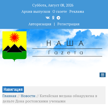
Суббота, Август 08, 2026
Архив выпусков
О газете
Реклама
Авторизация
|
Регистрация
НАША
Гаzета
Навигация
Главная
//
Новости
//
Китайская медака обнаружена в
дельте Дона ростовскими учеными