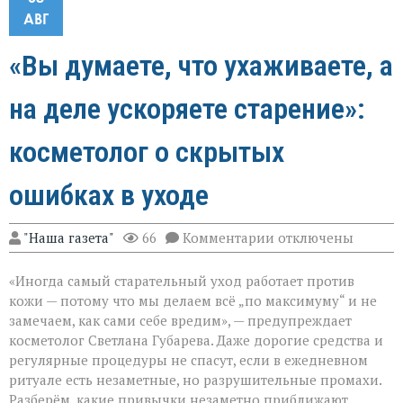
АВГ
«Вы думаете, что ухаживаете, а
на деле ускоряете старение»:
косметолог о скрытых
ошибках в уходе
к
"Наша газета"
66
Комментарии
отключены
записи
«Вы
«Иногда самый старательный уход работает против
думаете,
что
кожи — потому что мы делаем всё „по максимуму“ и не
ухаживаете,
замечаем, как сами себе вредим», — предупреждает
а
косметолог Светлана Губарева. Даже дорогие средства и
на
деле
регулярные процедуры не спасут, если в ежедневном
ускоряете
ритуале есть незаметные, но разрушительные промахи.
старение»:
Разберём, какие привычки незаметно приближают