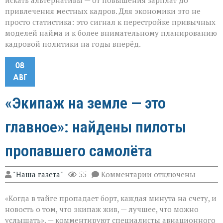
искать альтернативы — от повышения зарплат до
привлечения местных кадров. Для экономики это не
просто статистика: это сигнал к перестройке привычных
моделей найма и к более внимательному планированию
кадровой политики на годы вперёд.
08
АВГ
«Экипаж на земле — это
главное»: найдены пилоты
пропавшего самолёта
к
"Наша газета"
55
Комментарии
отключены
записи
«Экипаж
«Когда в тайге пропадает борт, каждая минута на счету, и
на
земле — это
новость о том, что экипаж жив, — лучшее, что можно
главное»:
услышать», — комментируют специалисты авиационного