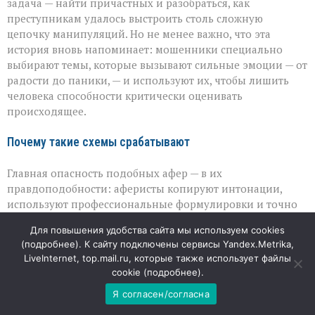
задача — найти причастных и разобраться, как
преступникам удалось выстроить столь сложную
цепочку манипуляций. Но не менее важно, что эта
история вновь напоминает: мошенники специально
выбирают темы, которые вызывают сильные эмоции — от
радости до паники, — и используют их, чтобы лишить
человека способности критически оценивать
происходящее.
Почему такие схемы срабатывают
Главная опасность подобных афер — в их
правдоподобности: аферисты копируют интонации,
используют профессиональные формулировки и точно
подбирают болевые точки. В результате даже
Для повышения удобства сайта мы используем cookies
осторожные люди могут поддаться на уловку, особенно
(
подробнее
). К сайту подключены сервисы Yandex.Metrika,
если речь идёт о чём‑то личном и болезненном.
LiveInternet, top.mail.ru, которые также использует файлы
Правоохранители подчёркивают: ни один настоящий
cookie (
подробнее
).
сотрудник банка, полиции или военкомата не будет
Я согласен/согласна
просить переводить деньги на «безопасные счета» или
передавать наличные курьерам. Если звучит подобное