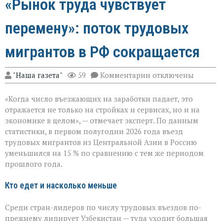
«Рынок труда чувствует
перемену»: поток трудовых
мигрантов в РФ сокращается
к
"Наша газета"
59
Комментарии
отключены
записи
«Рынок
«Когда число въезжающих на заработки падает, это
труда
чувствует
отражается не только на стройках и сервисах, но и на
перемену»:
экономике в целом», — отмечает эксперт. По данным
поток
статистики, в первом полугодии 2026 года въезд
трудовых
мигрантов
трудовых мигрантов из Центральной Азии в Россию
в
уменьшился на 15 % по сравнению с тем же периодом
РФ
прошлого года.
сокращается
Кто едет и насколько меньше
Среди стран-лидеров по числу трудовых въездов по-
прежнему лидирует Узбекистан — туда уходит большая