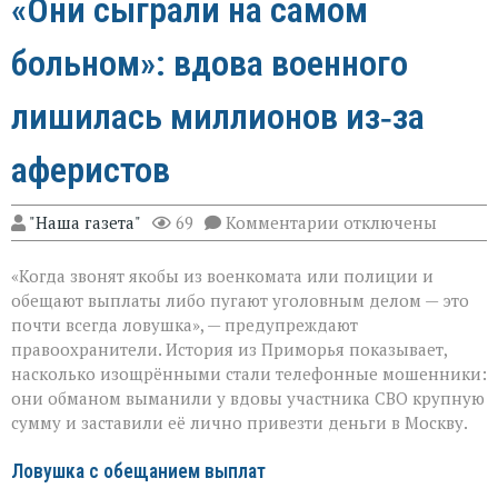
«Они сыграли на самом
больном»: вдова военного
лишилась миллионов из‑за
аферистов
к
"Наша газета"
69
Комментарии
отключены
записи
«Они
«Когда звонят якобы из военкомата или полиции и
сыграли
на
обещают выплаты либо пугают уголовным делом — это
самом
почти всегда ловушка», — предупреждают
больном»:
правоохранители. История из Приморья показывает,
вдова
военного
насколько изощрёнными стали телефонные мошенники:
лишилась
они обманом выманили у вдовы участника СВО крупную
миллионов
сумму и заставили её лично привезти деньги в Москву.
из‑за
аферистов
Ловушка с обещанием выплат