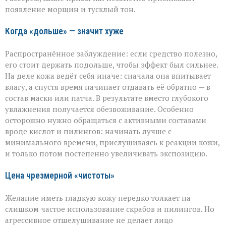
косметолог
появление морщин и тусклый тон.
о
скрытых
ошибках
Когда «дольше» — значит хуже
в
уходе
Распространённое заблуждение: если средство полезно,
его стоит держать подольше, чтобы эффект был сильнее.
На деле кожа ведёт себя иначе: сначала она впитывает
влагу, а спустя время начинает отдавать её обратно — в
состав маски или патча. В результате вместо глубокого
увлажнения получается обезвоживание. Особенно
осторожно нужно обращаться с активными составами
вроде кислот и пилингов: начинать лучше с
минимального времени, прислушиваясь к реакции кожи,
и только потом постепенно увеличивать экспозицию.
Цена чрезмерной «чистоты»
Желание иметь гладкую кожу нередко толкает на
слишком частое использование скрабов и пилингов. Но
агрессивное отшелушивание не делает лицо