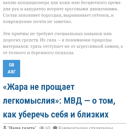
каплю кондиционера для кожи или бесцветного крема
для рук и аккуратно вотрите круговыми движениями.
Состав заполняет бороздки, выравнивает оттенок, и
повреждение почти не заметно.
Эти приёмы не требуют специальных навыков или
дорогих средств. Их сила — в понимании природы
материалов: грязь отступает не от агрессивной химии, а
от точного и бережного подхода.
08
АВГ
«Жара не прощает
легкомыслия»: МВД — о том,
как уберечь себя и близких
к
"Наша газета"
60
Комментарии
отключены