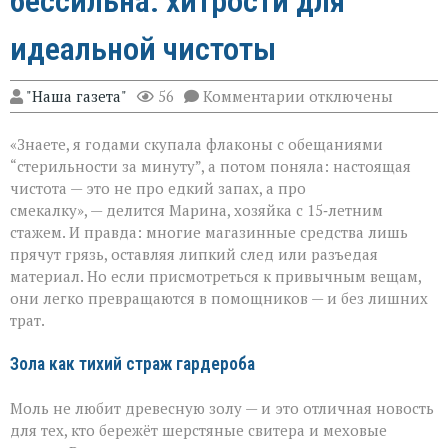
бессильна: хитрости для
идеальной чистоты
к
"Наша газета"
56
Комментарии
отключены
записи
Когда
«Знаете, я годами скупала флаконы с обещаниями
бытовая
химия
“стерильности за минуту”, а потом поняла: настоящая
бессильна:
чистота — это не про едкий запах, а про
хитрости
смекалку», — делится Марина, хозяйка с 15‑летним
для
идеальной
стажем. И правда: многие магазинные средства лишь
чистоты
прячут грязь, оставляя липкий след или разъедая
материал. Но если присмотреться к привычным вещам,
они легко превращаются в помощников — и без лишних
трат.
Зола как тихий страж гардероба
Моль не любит древесную золу — и это отличная новость
для тех, кто бережёт шерстяные свитера и меховые