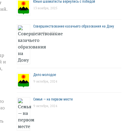
Юные шахматисты вернулись с победой
т
13 ноября, 2025
ий.
Совершенствование казачьего образования на Дону
9 октября, 2024
др
й и
,
Дело молодое
9 октября, 2024
Семья — на первом месте
то
9 октября, 2024
но
ть