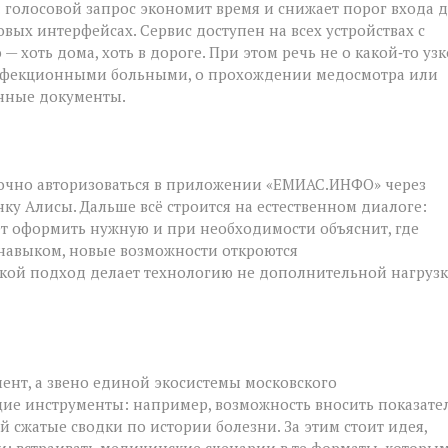
: голосовой запрос экономит время и снижает порог входа 
овых интерфейсах. Сервис доступен на всех устройствах с
— хоть дома, хоть в дороге. При этом речь не о какой‑то уз
с инфекционными больными, о прохождении медосмотра или
анные документы.
точно авторизоваться в приложении «ЕМИАС.ИНФО» через
нку Алисы. Дальше всё строится на естественном диалоге:
т оформить нужную и при необходимости объяснит, где
 навыком, новые возможности откроются
акой подход делает технологию не дополнительной нагрузк
ент, а звено единой экосистемы московского
ие инструменты: например, возможность вносить показате
й сжатые сводки по истории болезни. За этим стоит идея,