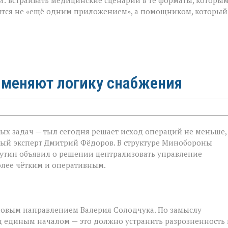
и: встраивать медицинские сценарии в те форматы, которы
вится не «ещё одним приложением», а помощником, который
 меняют логику снабжения
ных задач — тыл сегодня решает исход операций не меньше,
ный эксперт Дмитрий Фёдоров. В структуре Минобороны
утин объявил о решении централизовать управление
олее чётким и оперативным.
ловым направлением Валерия Солодчука. По замыслу
од единым началом — это должно устранить разрозненность 