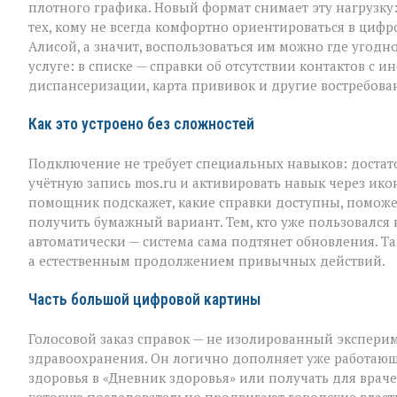
плотного графика. Новый формат снимает эту нагрузку
тех, кому не всегда комфортно ориентироваться в цифр
Алисой, а значит, воспользоваться им можно где угодно 
услуге: в списке — справки об отсутствии контактов 
диспансеризации, карта прививок и другие востребов
Как это устроено без сложностей
Подключение не требует специальных навыков: доста
учётную запись mos.ru и активировать навык через ико
помощник подскажет, какие справки доступны, поможе
получить бумажный вариант. Тем, кто уже пользовался
автоматически — система сама подтянет обновления. Т
а естественным продолжением привычных действий.
Часть большой цифровой картины
Голосовой заказ справок — не изолированный эксперим
здравоохранения. Он логично дополняет уже работающ
здоровья в «Дневник здоровья» или получать для враче