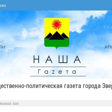
ама
ТИ
АР
НАША
Гаzета
ественно-политическая газета города Зве
льных дат