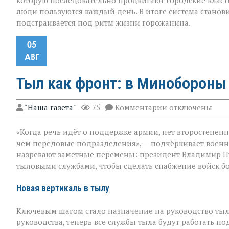
которую последовательно продвигают городские власт
люди пользуются каждый день. В итоге система стано
подстраивается под ритм жизни горожанина.
05
АВГ
Тыл как фронт: в Минобороны
к
"Наша газета"
75
Комментарии
отключены
записи
Тыл
«Когда речь идёт о поддержке армии, нет второстепен
как
фронт:
чем передовые подразделения», — подчёркивает воен
в
назревают заметные перемены: президент Владимир П
Минобороны
тыловыми службами, чтобы сделать снабжение войск б
меняют
логику
снабжения
Новая вертикаль в тылу
Ключевым шагом стало назначение на руководство ты
руководства, теперь все службы тыла будут работать п