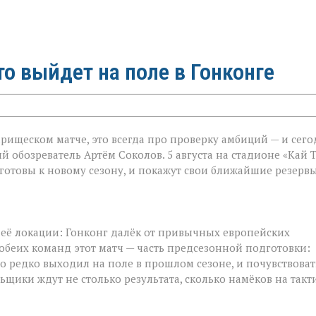
то выйдет на поле в Гонконге
арищеском матче, это всегда про проверку амбиций — и сег
ый обозреватель Артём Соколов. 5 августа на стадионе «Кай 
готовы к новому сезону, и покажут свои ближайшие резервы
 в её локации: Гонконг далёк от привычных европейских
я обеих команд этот матч — часть предсезонной подготовки:
то редко выходил на поле в прошлом сезоне, и почувствоват
ики ждут не столько результата, сколько намёков на такт