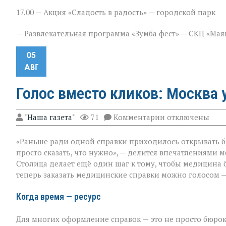
17.00 — Акция «Сладость в радость» — городской парк
— Развлекательная программа «Зумба фест» — СКЦ «Мая
05
АВГ
Голос вместо кликов: Москва
к
"Наша газета"
71
Комментарии
отключены
записи
Голос
«Раньше ради одной справки приходилось открывать бр
вместо
кликов:
просто сказать, что нужно», — делится впечатлениями 
Москва
Столица делает ещё один шаг к тому, чтобы медицина 
упрощает
теперь заказать медицинские справки можно голосом —
доступ
к
медсправкам
Когда время — ресурс
Для многих оформление справок — это не просто бюрок