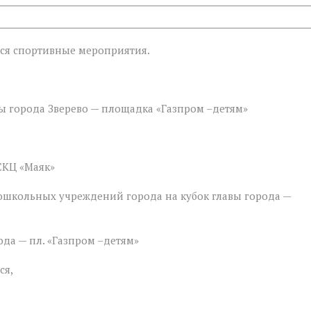
знь»:
тся спортивные мероприятия.
вы города Зверево — площадка «Газпром –детям»
СКЦ «Маяк»
дошкольных учреждений города на кубок главы города —
ода — пл. «Газпром –детям»
ся,