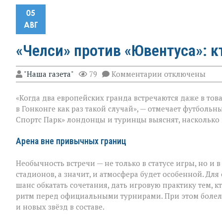
05
АВГ
«Челси» против «Ювентуса»: к
к
"Наша газета"
79
Комментарии
отключены
записи
«Челси»
«Когда два европейских гранда встречаются даже в тов
против
«Ювентуса»:
в Гонконге как раз такой случай», — отмечает футбольн
кто
Спортс Парк» лондонцы и туринцы выяснят, насколько 
выйдет
на
поле
Арена вне привычных границ
в
Гонконге
Необычность встречи — не только в статусе игры, но и
стадионов, а значит, и атмосфера будет особенной. Дл
шанс обкатать сочетания, дать игровую практику тем, к
ритм перед официальными турнирами. При этом болельщ
и новых звёзд в составе.