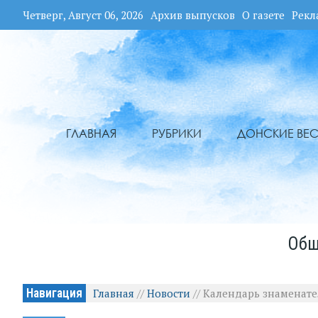
Четверг, Август 06, 2026
Архив выпусков
О газете
Рекл
ГЛАВНАЯ
РУБРИКИ
ДОНСКИЕ ВЕС
Общ
Навигация
Главная
//
Новости
//
Календарь знаменате