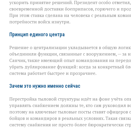
ускорить принятие решений. Президент особо отметил, ч
своевременной доставки боеприпасов, горючего и про
При этом ставка сделана на человека с реальным кома
потребности войск изнутри.
Принцип единого центра
Решение о централизации укладывается в общую логик
объединили функции, связанные с вооружением, — за н
Санчик, также имеющий опыт командования на передов
убрать дублирование функций: когда за конкретный бло
система работает быстрее и прозрачнее.
Зачем это нужно именно сейчас
Перестройка тыловой структуры идёт на фоне учёта опы
управлять снабжением должны те, кто сам руководил в
поэтому на ключевые тыловые посты ставят офицеров с
бойцов и командиров в реальных условиях. Такая связ
систему снабжения не просто более бюрократически ст