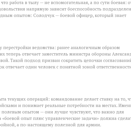
то работа в тылу — не вспомогательная, а по сути боевая: о
довольствия напрямую зависит боеспособность подразделен
ндным опытом: Солодчук — боевой офицер, который знает
у перестройки ведомства: ранее аналогичным образом
их теперь отвечает заместитель министра обороны Алексан
ой. Такой подход призван сократить цепочки согласовани
к отвечает один человек с понятной зоной ответственности
та текущих операций: командование делает ставку на то, ч
ойсками и понимает реальные потребности на местах. Имен
 полевым опытом — они лучше чувствуют, что важно для
ка «боевой опыт плюс управленческие задачи» должна сдела
ройной, а по-настоящему полезной для армии.