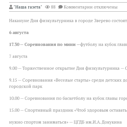
к
"Наша газета"
88
Комментарии
отключены
записи
«Движение — жи
Накануне Дня физкультурника в городе Зверево состоя
спортивная
программа
ко
6 августа
Дню
физкультурника
17.30 — Соревнования по мини —
футболу на кубок гла
в
Зверево
7 августа
9.00 — Торжественное открытие Дня физкультурника — 
9.15 — Соревнования «Веселые старты» среди детских 
городской парк
10.00 — Соревнования по баскетболу на кубок главы гор
15.00 — Спортивный праздник «Чтоб здоровым оставать
нужно спортом заниматься» — ЦГДБ им.И.А. Докукина