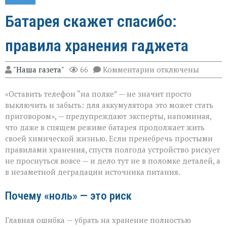
Батарея скажет спасибо:
правила хранения гаджета
к
"Наша газета"
66
Комментарии
отключены
записи
Батарея
«Оставить телефон “на полке” — не значит просто
скажет
спасибо:
выключить и забыть: для аккумулятора это может стать
правила
приговором», — предупреждают эксперты, напоминая,
хранения
что даже в спящем режиме батарея продолжает жить
гаджета
своей химической жизнью. Если пренебречь простыми
правилами хранения, спустя полгода устройство рискует
не проснуться вовсе — и дело тут не в поломке деталей, а
в незаметной деградации источника питания.
Почему «ноль» — это риск
Главная ошибка — убрать на хранение полностью