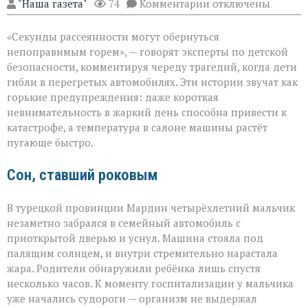
к
"Наша газета"
74
Комментарии
отключены
записи
«Жара
«Секунды рассеянности могут обернуться
не
прощает
непоправимым горем», — говорят эксперты по детской
невнимательности
безопасности, комментируя череду трагедий, когда дети
трагедии
гибли в перегретых автомобилях. Эти истории звучат как
в
раскалённых
горькие предупреждения: даже короткая
машинах»
невнимательность в жаркий день способна привести к
катастрофе, а температура в салоне машины растёт
пугающе быстро.
Сон, ставший роковым
В турецкой провинции Мардин четырёхлетний мальчик
незаметно забрался в семейный автомобиль с
приоткрытой дверью и уснул. Машина стояла под
палящим солнцем, и внутри стремительно нарастала
жара. Родители обнаружили ребёнка лишь спустя
несколько часов. К моменту госпитализации у мальчика
уже начались судороги — организм не выдержал