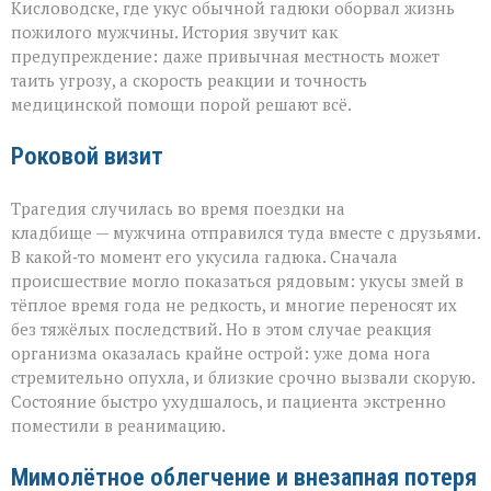
Кисловодске, где укус обычной гадюки оборвал жизнь
прогулка
пожилого мужчины. История звучит как
обернулась
трагедией»
предупреждение: даже привычная местность может
таить угрозу, а скорость реакции и точность
медицинской помощи порой решают всё.
Роковой визит
Трагедия случилась во время поездки на
кладбище — мужчина отправился туда вместе с друзьями.
В какой‑то момент его укусила гадюка. Сначала
происшествие могло показаться рядовым: укусы змей в
тёплое время года не редкость, и многие переносят их
без тяжёлых последствий. Но в этом случае реакция
организма оказалась крайне острой: уже дома нога
стремительно опухла, и близкие срочно вызвали скорую.
Состояние быстро ухудшалось, и пациента экстренно
поместили в реанимацию.
Мимолётное облегчение и внезапная потеря