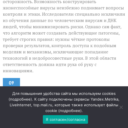
осторожность. Возможность конструировать
жизнеспособные вирусы неизбежно поднимает вопросы
контроля и этики. Исследователи специально исключили
из обучения данные по человеческим вирусам и ДНК
людей, чтобы минимизировать риски. Однако сам факт,
что алгоритм может создавать действующие патогены,
требует строгих правил: нужны чёткие протоколы
проверки результатов, контроль доступа к подобным
моделям и механизмы, исключающие попадание
технологий в недобросовестные руки. В этой области
ответственность должна идти рука об руку с
инновациями.
09
АВГ
Для повышения удобства сайта мы используем cookies
(
подробнее
). К сайту подключены сервисы Yandex.Metrika,
«Когда слово бьёт больнее
LiveInternet, top.mail.ru, которые также использует файлы
cookie (
подробнее
).
иска: новый виток спора Netflix
Я согласен/согласна