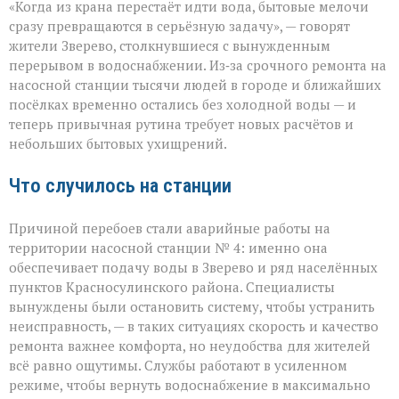
«Когда из крана перестаёт идти вода, бытовые мелочи
воды
ни
сразу превращаются в серьёзную задачу», — говорят
туда
жители Зверево, столкнувшиеся с вынужденным
ни
перерывом в водоснабжении. Из‑за срочного ремонта на
сюда:
в
насосной станции тысячи людей в городе и ближайших
Зверево
посёлках временно остались без холодной воды — и
и
теперь привычная рутина требует новых расчётов и
окрестностях — ава
небольших бытовых ухищрений.
Что случилось на станции
Причиной перебоев стали аварийные работы на
территории насосной станции № 4: именно она
обеспечивает подачу воды в Зверево и ряд населённых
пунктов Красносулинского района. Специалисты
вынуждены были остановить систему, чтобы устранить
неисправность, — в таких ситуациях скорость и качество
ремонта важнее комфорта, но неудобства для жителей
всё равно ощутимы. Службы работают в усиленном
режиме, чтобы вернуть водоснабжение в максимально