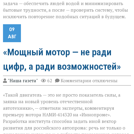
задача — обеспечить людей водой и минимизировать
бытовые трудности, а после — проверить систему, чтобы
исключить повторение подобных ситуаций в будущем.
09
АВГ
«Мощный мотор — не ради
цифр, а ради возможностей»
к
"Наша газета"
62
Комментарии
отключены
записи
«Мощный
«Такой двигатель — это не просто показатель силы, а
мотор — не
ради
заявка на новый уровень отечественной
цифр,
автотехники», — отметили эксперты, комментируя
а
премьеру мотора НАМИ‑414320 на «Иннопроме».
ради
возможностей»
Разработка института способна задать иной вектор
развития для российского автопрома: речь не только о