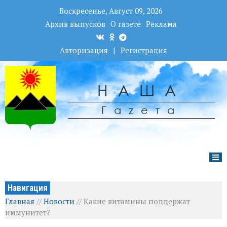
Воскресенье, Август 09, 2026
Архив выпусков
О газете
Реклама
Авторизация
|
Регистрация
НАША
Гаzета
Навигация
Главная
//
Новости
//
Какие витамины поддержат
иммунитет?