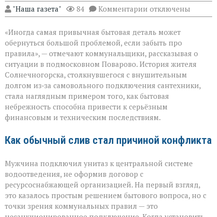
к
"Наша газета"
84
Комментарии
отключены
записи
«Унитаз
«Иногда самая привычная бытовая деталь может
как
повод
обернуться большой проблемой, если забыть про
для
правила», — отмечают коммунальщики, рассказывая о
многомиллионног
ситуации в подмосковном Поварово. История жителя
долга:
коммунальная
Солнечногорска, столкнувшегося с внушительным
история
долгом из‑за самовольного подключения сантехники,
с
стала наглядным примером того, как бытовая
серьёзным
небрежность способна привести к серьёзным
финалом»
финансовым и техническим последствиям.
Как обычный слив стал причиной конфликта
Мужчина подключил унитаз к центральной системе
водоотведения, не оформив договор с
ресурсоснабжающей организацией. На первый взгляд,
это казалось простым решением бытового вопроса, но с
точки зрения коммунальных правил — это
несанкционированное подключение. Когда установить