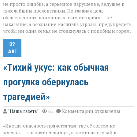
не просто ошибка, а серьёзное нарушение, ведущее к
тяжелейшим последствиям. Но главная цель
общественного внимания к этим историям — не
наказание, а осознание масштаба угрозы: предупредить,
чтобы ни одна семья не столкнулась с подобным горем.
09
АВГ
«Тихий укус: как обычная
прогулка обернулась
трагедией»
к
"Наша газета"
61
Комментарии
отключены
записи
«Тихий
«Иногда опасность прячется там, где её совсем не
укус:
как
ждёшь», — говорят очевидцы, вспоминая случай в
обычная