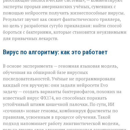
работающие биологические системы», — комментируют
не
эксперты прорыв американских учёных, сумевших с
для
разрушения,
помощью нейросети получить жизнеспособные вирусы.
а
Результат звучит как сюжет фантастического триллера,
для
но цель у разработки сугубо прикладная: найти способ
спасения»
бороться с бактериями, которые становятся неуязвимыми
для привычных лекарств.
Вирус по алгоритму: как это работает
В основе эксперимента — геномная языковая модель,
обученная на обширной базе вирусных
последовательностей. Учёные не программировали
каждый ген вручную: они задали нейросети Evo
задачу — создать варианты бактериофагов, похожих на
известный вирус ФХ174, но способных поражать
устойчивый штамм кишечной палочки. По сути, ИИ
«сочинял» новые геномы, комбинируя фрагменты по
правилам, усвоенным в процессе обучения. Такой
подход напоминает работу лингвистической модели,
только вместо слов алгоритм оперировал генетическими