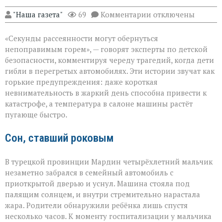
к
"Наша газета"
69
Комментарии
отключены
записи
«Жара
«Секунды рассеянности могут обернуться
не
прощает
непоправимым горем», — говорят эксперты по детской
невнимательности
безопасности, комментируя череду трагедий, когда дети
трагедии
гибли в перегретых автомобилях. Эти истории звучат как
в
раскалённых
горькие предупреждения: даже короткая
машинах»
невнимательность в жаркий день способна привести к
катастрофе, а температура в салоне машины растёт
пугающе быстро.
Сон, ставший роковым
В турецкой провинции Мардин четырёхлетний мальчик
незаметно забрался в семейный автомобиль с
приоткрытой дверью и уснул. Машина стояла под
палящим солнцем, и внутри стремительно нарастала
жара. Родители обнаружили ребёнка лишь спустя
несколько часов. К моменту госпитализации у мальчика