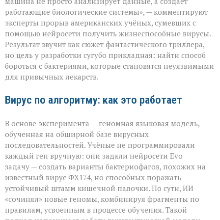
машина не просто анализирует данные, а создаёт
вирусы — но
работающие биологические системы», — комментируют
не
эксперты прорыв американских учёных, сумевших с
для
разрушения,
помощью нейросети получить жизнеспособные вирусы.
а
Результат звучит как сюжет фантастического триллера,
для
но цель у разработки сугубо прикладная: найти способ
спасения»
бороться с бактериями, которые становятся неуязвимыми
для привычных лекарств.
Вирус по алгоритму: как это работает
В основе эксперимента — геномная языковая модель,
обученная на обширной базе вирусных
последовательностей. Учёные не программировали
каждый ген вручную: они задали нейросети Evo
задачу — создать варианты бактериофагов, похожих на
известный вирус ФХ174, но способных поражать
устойчивый штамм кишечной палочки. По сути, ИИ
«сочинял» новые геномы, комбинируя фрагменты по
правилам, усвоенным в процессе обучения. Такой