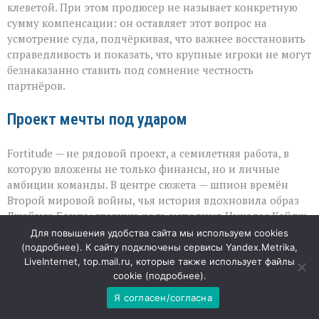
клеветой. При этом продюсер не называет конкретную
сумму компенсации: он оставляет этот вопрос на
усмотрение суда, подчёркивая, что важнее восстановить
справедливость и показать, что крупные игроки не могут
безнаказанно ставить под сомнение честность
партнёров.
Проект мечты под ударом
Fortitude — не рядовой проект, а семилетняя работа, в
которую вложены не только финансы, но и личные
амбиции команды. В центре сюжета — шпион времён
Второй мировой войны, чья история вдохновила образ
Джеймса Бонда; главную роль исполнил Николас Кейдж.
Потеря контроля над мастер‑копией ставит под угрозу
Для повышения удобства сайта мы используем cookies
весь дальнейший путь картины: от продаж прав до
(
подробнее
). К сайту подключены сервисы Yandex.Metrika,
LiveInternet, top.mail.ru, которые также использует файлы
наградного сезона. Для индустрии этот случай
cookie (
подробнее
).
становится тревожным сигналом: даже при работе с
гигантами вопрос безопасности материалов остаётся
Я согласен/согласна
критически важным, а публичная риторика способна