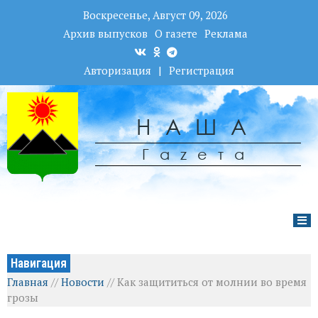
Воскресенье, Август 09, 2026
Архив выпусков
О газете
Реклама
Авторизация
|
Регистрация
НАША
Гаzета
Навигация
Главная
//
Новости
//
Как защититься от молнии во время
грозы