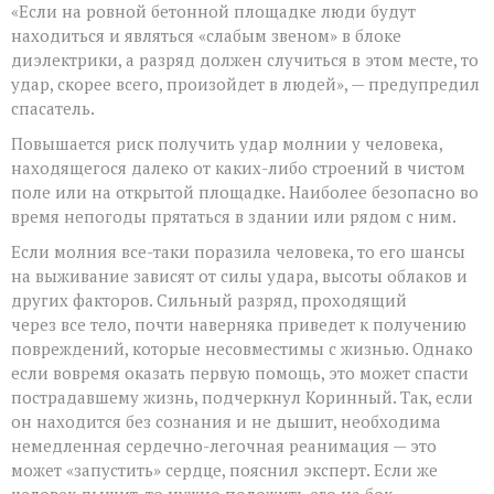
«Если на ровной бетонной площадке люди будут
находиться и являться «слабым звеном» в блоке
диэлектрики, а разряд должен случиться в этом месте, то
удар, скорее всего, произойдет в людей», — предупредил
спасатель.
Повышается риск получить удар молнии у человека,
находящегося далеко от каких-либо строений в чистом
поле или на открытой площадке. Наиболее безопасно во
время непогоды прятаться в здании или рядом с ним.
Если молния все-таки поразила человека, то его шансы
на выживание зависят от силы удара, высоты облаков и
других факторов. Сильный разряд, проходящий
через все тело, почти наверняка приведет к получению
повреждений, которые несовместимы с жизнью. Однако
если вовремя оказать первую помощь, это может спасти
пострадавшему жизнь, подчеркнул Коринный. Так, если
он находится без сознания и не дышит, необходима
немедленная сердечно-легочная реанимация — это
может «запустить» сердце, пояснил эксперт. Если же
человек дышит, то нужно положить его на бок