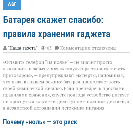
АВГ
Батарея скажет спасибо:
правила хранения гаджета
к
"Наша газета"
63
Комментарии
отключены
записи
Батарея
«Оставить телефон “на полке” — не значит просто
скажет
спасибо:
выключить и забыть: для аккумулятора это может стать
правила
приговором», — предупреждают эксперты, напоминая,
хранения
что даже в спящем режиме батарея продолжает жить
гаджета
своей химической жизнью. Если пренебречь простыми
правилами хранения, спустя полгода устройство рискует
не проснуться вовсе — и дело тут не в поломке деталей, а
в незаметной деградации источника питания.
Почему «ноль» — это риск