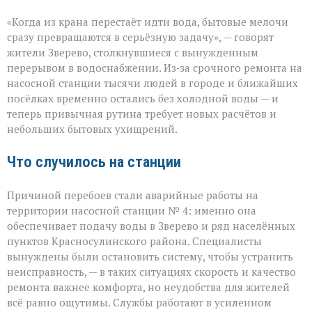
«Без
«Когда из крана перестаёт идти вода, бытовые мелочи
воды
ни
сразу превращаются в серьёзную задачу», — говорят
туда
жители Зверево, столкнувшиеся с вынужденным
ни
перерывом в водоснабжении. Из‑за срочного ремонта на
сюда:
в
насосной станции тысячи людей в городе и ближайших
Зверево
посёлках временно остались без холодной воды — и
и
теперь привычная рутина требует новых расчётов и
окрестностях — ава
небольших бытовых ухищрений.
Что случилось на станции
Причиной перебоев стали аварийные работы на
территории насосной станции № 4: именно она
обеспечивает подачу воды в Зверево и ряд населённых
пунктов Красносулинского района. Специалисты
вынуждены были остановить систему, чтобы устранить
неисправность, — в таких ситуациях скорость и качество
ремонта важнее комфорта, но неудобства для жителей
всё равно ощутимы. Службы работают в усиленном