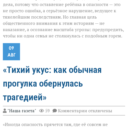
дела, потому что оставление ребёнка в опасности — это
не просто ошибка, а серьёзное нарушение, ведущее к
тяжелейшим последствиям. Но главная цель
общественного внимания к этим историям — не
наказание, а осознание масштаба угрозы: предупредить,
чтобы ни одна семья не столкнулась с подобным горем.
09
АВГ
«Тихий укус: как обычная
прогулка обернулась
трагедией»
к
"Наша газета"
59
Комментарии
отключены
записи
«Тихий
«Иногда опасность прячется там, где её совсем не
укус: