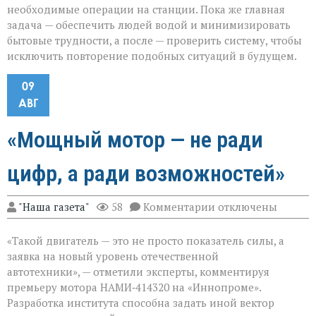
необходимые операции на станции. Пока же главная
задача — обеспечить людей водой и минимизировать
бытовые трудности, а после — проверить систему, чтобы
исключить повторение подобных ситуаций в будущем.
09
АВГ
«Мощный мотор — не ради
цифр, а ради возможностей»
к
"Наша газета"
58
Комментарии
отключены
записи
«Мощный
«Такой двигатель — это не просто показатель силы, а
мотор — не
ради
заявка на новый уровень отечественной
цифр,
автотехники», — отметили эксперты, комментируя
а
премьеру мотора НАМИ‑414320 на «Иннопроме».
ради
возможностей»
Разработка института способна задать иной вектор