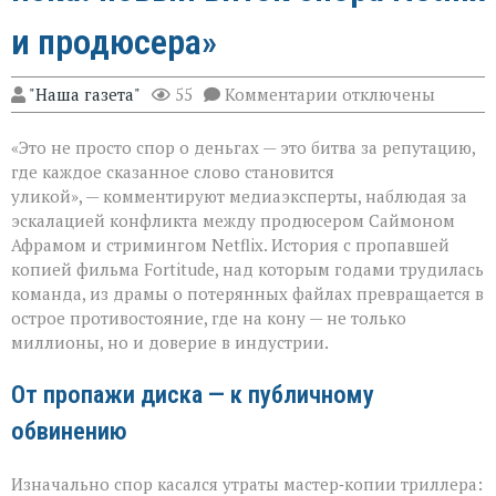
и продюсера»
к
"Наша газета"
55
Комментарии
отключены
записи
«Когда
«Это не просто спор о деньгах — это битва за репутацию,
слово
бьёт
где каждое сказанное слово становится
больнее
уликой», — комментируют медиаэксперты, наблюдая за
иска:
эскалацией конфликта между продюсером Саймоном
новый
виток
Афрамом и стримингом Netflix. История с пропавшей
спора
копией фильма Fortitude, над которым годами трудилась
Netflix
команда, из драмы о потерянных файлах превращается в
и
острое противостояние, где на кону — не только
продюсера»
миллионы, но и доверие в индустрии.
От пропажи диска — к публичному
обвинению
Изначально спор касался утраты мастер‑копии триллера: