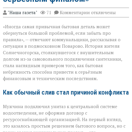
к
"Наша газета"
71
Комментарии
отключены
записи
«Унитаз
«Иногда самая привычная бытовая деталь может
как
повод
обернуться большой проблемой, если забыть про
для
правила», — отмечают коммунальщики, рассказывая о
многомиллионног
ситуации в подмосковном Поварово. История жителя
долга:
коммунальная
Солнечногорска, столкнувшегося с внушительным
история
долгом из‑за самовольного подключения сантехники,
с
стала наглядным примером того, как бытовая
серьёзным
небрежность способна привести к серьёзным
финалом»
финансовым и техническим последствиям.
Как обычный слив стал причиной конфликта
Мужчина подключил унитаз к центральной системе
водоотведения, не оформив договор с
ресурсоснабжающей организацией. На первый взгляд,
это казалось простым решением бытового вопроса, но с