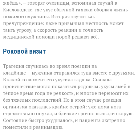
как
ждёшь», — говорят очевидцы, вспоминая случай в
обычная
Кисловодске, где укус обычной гадюки оборвал жизнь
прогулка
пожилого мужчины. История звучит как
обернулась
трагедией»
предупреждение: даже привычная местность может
таить угрозу, а скорость реакции и точность
медицинской помощи порой решают всё.
Роковой визит
Трагедия случилась во время поездки на
кладбище — мужчина отправился туда вместе с друзьями.
В какой‑то момент его укусила гадюка. Сначала
происшествие могло показаться рядовым: укусы змей в
тёплое время года не редкость, и многие переносят их
без тяжёлых последствий. Но в этом случае реакция
организма оказалась крайне острой: уже дома нога
стремительно опухла, и близкие срочно вызвали скорую.
Состояние быстро ухудшалось, и пациента экстренно
поместили в реанимацию.