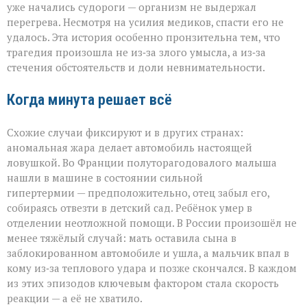
уже начались судороги — организм не выдержал
перегрева. Несмотря на усилия медиков, спасти его не
удалось. Эта история особенно пронзительна тем, что
трагедия произошла не из‑за злого умысла, а из‑за
стечения обстоятельств и доли невнимательности.
Когда минута решает всё
Схожие случаи фиксируют и в других странах:
аномальная жара делает автомобиль настоящей
ловушкой. Во Франции полуторагодовалого малыша
нашли в машине в состоянии сильной
гипертермии — предположительно, отец забыл его,
собираясь отвезти в детский сад. Ребёнок умер в
отделении неотложной помощи. В России произошёл не
менее тяжёлый случай: мать оставила сына в
заблокированном автомобиле и ушла, а мальчик впал в
кому из‑за теплового удара и позже скончался. В каждом
из этих эпизодов ключевым фактором стала скорость
реакции — а её не хватило.