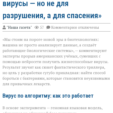
вирусы — но не для
разрушения, а для спасения»
к
"Наша газета"
57
Комментарии
отключены
записи
«ИИ
«Мы стоим на пороге новой эры в биотехнологиях:
научился
писать
машина не просто анализирует данные, а создаёт
вирусы — но
работающие биологические системы», — комментируют
не
эксперты прорыв американских учёных, сумевших с
для
разрушения,
помощью нейросети получить жизнеспособные вирусы.
а
Результат звучит как сюжет фантастического триллера,
для
но цель у разработки сугубо прикладная: найти способ
спасения»
бороться с бактериями, которые становятся неуязвимыми
для привычных лекарств.
Вирус по алгоритму: как это работает
В основе эксперимента — геномная языковая модель,