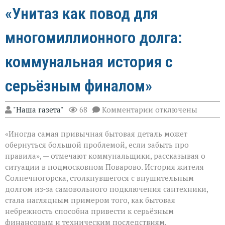
«Унитаз как повод для
многомиллионного долга:
коммунальная история с
серьёзным финалом»
к
"Наша газета"
68
Комментарии
отключены
записи
«Унитаз
«Иногда самая привычная бытовая деталь может
как
повод
обернуться большой проблемой, если забыть про
для
правила», — отмечают коммунальщики, рассказывая о
многомиллионног
ситуации в подмосковном Поварово. История жителя
долга:
коммунальная
Солнечногорска, столкнувшегося с внушительным
история
долгом из‑за самовольного подключения сантехники,
с
стала наглядным примером того, как бытовая
серьёзным
небрежность способна привести к серьёзным
финалом»
финансовым и техническим последствиям.