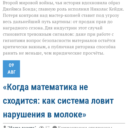
Второй мировой войны, чья история вдохновила образ
Джеймса Бонда; главную роль исполнил Николас Кейдж.
Потеря контроля над мастер‑копией ставит под угрозу
весь дальнейший путь картины: от продаж прав до
наградного сезона. Для индустрии этот случай
становится тревожным сигналом: даже при работе с
гигантами вопрос безопасности материалов остаётся
критически важным, а публичная риторика способна
ранить не меньше, чем юридические просчёты.
09
АВГ
«Когда математика не
сходится: как система ловит
нарушения в молоке»
к
"Наша газета"
57
Комментарии
отключены