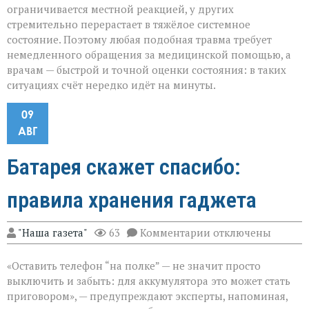
ограничивается местной реакцией, у других
стремительно перерастает в тяжёлое системное
состояние. Поэтому любая подобная травма требует
немедленного обращения за медицинской помощью, а
врачам — быстрой и точной оценки состояния: в таких
ситуациях счёт нередко идёт на минуты.
09
АВГ
Батарея скажет спасибо:
правила хранения гаджета
к
"Наша газета"
63
Комментарии
отключены
записи
Батарея
«Оставить телефон “на полке” — не значит просто
скажет
спасибо:
выключить и забыть: для аккумулятора это может стать
правила
приговором», — предупреждают эксперты, напоминая,
хранения