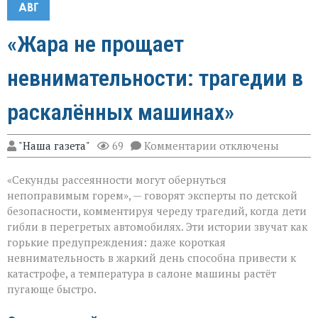
АВГ
«Жара не прощает
невнимательности: трагедии в
раскалённых машинах»
к
"Наша газета"
69
Комментарии
отключены
записи
«Жара
«Секунды рассеянности могут обернуться
не
прощает
непоправимым горем», — говорят эксперты по детской
невнимательности
безопасности, комментируя череду трагедий, когда дети
трагедии
гибли в перегретых автомобилях. Эти истории звучат как
в
раскалённых
горькие предупреждения: даже короткая
машинах»
невнимательность в жаркий день способна привести к
катастрофе, а температура в салоне машины растёт
пугающе быстро.