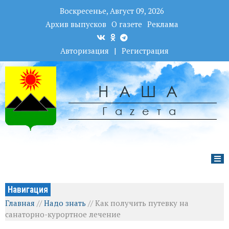
Воскресенье, Август 09, 2026
Архив выпусков
О газете
Реклама
Авторизация
|
Регистрация
НАША
Гаzета
Навигация
Главная
//
Надо знать
//
Как получить путевку на
санаторно-курортное лечение