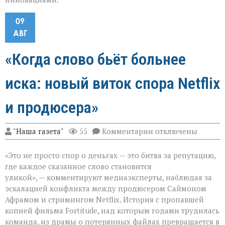
09
АВГ
«Когда слово бьёт больнее
иска: новый виток спора Netflix
и продюсера»
к
"Наша газета"
55
Комментарии
отключены
записи
«Когда
«Это не просто спор о деньгах — это битва за репутацию,
слово
бьёт
где каждое сказанное слово становится
больнее
уликой», — комментируют медиаэксперты, наблюдая за
иска:
эскалацией конфликта между продюсером Саймоном
новый
виток
Афрамом и стримингом Netflix. История с пропавшей
спора
копией фильма Fortitude, над которым годами трудилась
Netflix
команда, из драмы о потерянных файлах превращается в
и