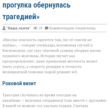
прогулка обернулась
трагедией»
к
"Наша газета"
59
Комментарии
отключены
записи
«Тихий
«Иногда опасность прячется там, где её совсем не
укус:
как
ждёшь», — говорят очевидцы, вспоминая случай в
обычная
Кисловодске, где укус обычной гадюки оборвал жизнь
прогулка
пожилого мужчины. История звучит как
обернулась
трагедией»
предупреждение: даже привычная местность может
таить угрозу, а скорость реакции и точность
медицинской помощи порой решают всё.
Роковой визит
Трагедия случилась во время поездки на
кладбище — мужчина отправился туда вместе с друзьями.
В какой‑то момент его укусила гадюка. Сначала