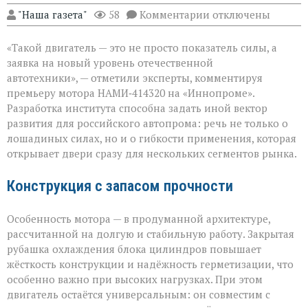
к
"Наша газета"
58
Комментарии
отключены
записи
«Мощный
«Такой двигатель — это не просто показатель силы, а
мотор — не
ради
заявка на новый уровень отечественной
цифр,
автотехники», — отметили эксперты, комментируя
а
премьеру мотора НАМИ‑414320 на «Иннопроме».
ради
возможностей»
Разработка института способна задать иной вектор
развития для российского автопрома: речь не только о
лошадиных силах, но и о гибкости применения, которая
открывает двери сразу для нескольких сегментов рынка.
Конструкция с запасом прочности
Особенность мотора — в продуманной архитектуре,
рассчитанной на долгую и стабильную работу. Закрытая
рубашка охлаждения блока цилиндров повышает
жёсткость конструкции и надёжность герметизации, что
особенно важно при высоких нагрузках. При этом
двигатель остаётся универсальным: он совместим с