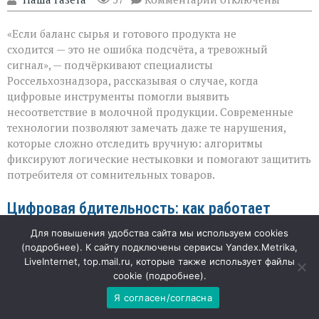
записи
«Когда
«Если баланс сырья и готового продукта не
математика
не
сходится — это не ошибка подсчёта, а тревожный
сходится:
сигнал», — подчёркивают специалисты
как
Россельхознадзора, рассказывая о случае, когда
система
ловит
цифровые инструменты помогли выявить
нарушения
несоответствие в молочной продукции. Современные
в
технологии позволяют замечать даже те нарушения,
молоке»
которые сложно отследить вручную: алгоритмы
фиксируют логические нестыковки и помогают защитить
потребителя от сомнительных товаров.
Цифровая бдительность: как работает
контроль
Для повышения удобства сайта мы используем cookies
(
подробнее
). К сайту подключены сервисы Yandex.Metrika,
LiveInternet, top.mail.ru, которые также использует файлы
На помощь инспекторам пришёл электронный надзор:
cookie (
подробнее
).
аналитические модули системы «Меркурий» в связке с
искусственным интеллектом обрабатывают данные о
Я согласен/согласна
движении сырья и готовой продукции. В этот раз