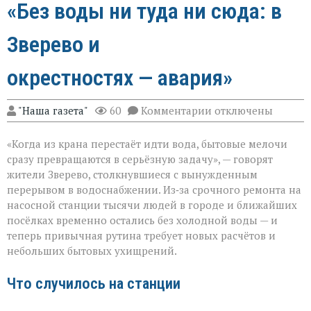
«Без воды ни туда ни сюда: в
Зверево и
окрестностях — авария»
к
"Наша газета"
60
Комментарии
отключены
записи
«Без
«Когда из крана перестаёт идти вода, бытовые мелочи
воды
ни
сразу превращаются в серьёзную задачу», — говорят
туда
жители Зверево, столкнувшиеся с вынужденным
ни
перерывом в водоснабжении. Из‑за срочного ремонта на
сюда:
в
насосной станции тысячи людей в городе и ближайших
Зверево
посёлках временно остались без холодной воды — и
и
теперь привычная рутина требует новых расчётов и
окрестностях — ава
небольших бытовых ухищрений.
Что случилось на станции