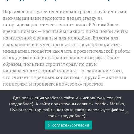
Параллельно с ужесточением контроля за публичными
высказываниями ведомство делает ставку на
популяризацию отечественного кино. В ближайшее
время в планах — масштабная акция: показ новой ленты
из известной франшизы для молодёжи. Билеты для
школьников и студентов оплатит государство, а сама
инициатива подаётся как часть просветительской работы
и поддержки национального кинематографа. Таким
образом, политика строится сразу по двум
направлениям: с одной стороны — ограничение того,
что считается вредным контентом, с другой — активная
поддержка и продвижение «своих» проектов.
Реакция общества и цена слова
Для повышения удобства сайта мы используем cookies
(
подробнее
). К сайту подключены сервисы Yandex.Metrika,
LiveInternet, top.mail.ru, которые также использует файлы
В соцсетях и медиа тон обсуждений заметно поменялся:
cookie (
подробнее
).
если раньше споры о фильмах напоминали кухонные
дебаты, то теперь к ним добавился оттенок
Я согласен/согласна
осторожности. Люди всё чаще задумываются, насколько