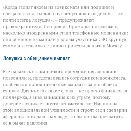
«Они
«Когда звонят якобы из военкомата или полиции и
сыграли
на
обещают выплаты либо пугают уголовным делом — это
самом
почти всегда ловушка», — предупреждают
больном»:
правоохранители. История из Приморья показывает,
вдова
военного
насколько изощрёнными стали телефонные мошенники:
лишилась
они обманом выманили у вдовы участника СВО крупную
миллионов
сумму и заставили её лично привезти деньги в Москву.
из‑за
аферистов
Ловушка с обещанием выплат
Всё началось с заманчивого предложения: женщине
позвонили и, представившись сотрудником военкомата,
пообещали дополнительные выплаты за погибшего
супруга. Для многих такие слова — не просто финансовая
поддержка, а знак внимания к их утрате, поэтому
доверие возникает почти автоматически. Именно на
этой эмоциональной уязвимости и строят свои сценарии
аферисты: они дают надежду, чтобы потом превратить
её в рычаг давления.