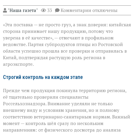
к
"Наша газета"
33
Комментарии
отключены
записи
Ростовская
«Эта поставка — не просто груз, а знак доверия: китайская
область
отправила
сторона принимает нашу продукцию, потому что
партию
уверена в её качестве», — отмечают в профильном
субпродуктов
ведомстве. Партия субпродуктов птицы из Ростовской
птицы
в
области успешно прошла все проверки и отправилась в
Китай
Китай, подтверждая растущую роль региона в
агроэкспорте.
Строгий контроль на каждом этапе
Прежде чем продукция покинула территорию региона,
её тщательно проверили специалисты
Россельхознадзора. Внимание уделяли не только
внешнему виду и условиям хранения, но и полному
соответствию ветеринарно‑санитарным нормам. Важный
момент — контроль шёл сразу по нескольким
направлениям: от физического досмотра до анализа