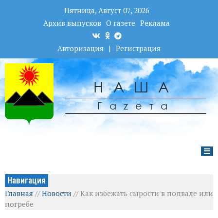
Пятница, Август 07, 2026
Архив выпусков
О газете
Реклама
Авторизация
|
Регистрация
НАША
Гаzета
Навигация
Главная
//
Новости
//
Как избежать сырости в подвале или
погребе