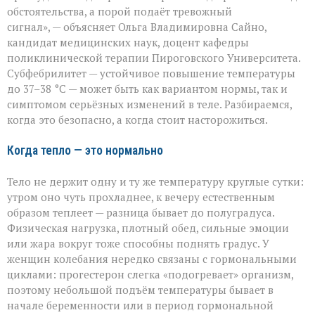
жаропонижающее»
обстоятельства, а порой подаёт тревожный
что
сигнал», — объясняет Ольга Владимировна Сайно,
скрывает
температура
кандидат медицинских наук, доцент кафедры
37–
поликлинической терапии Пироговского Университета.
38 °C
Субфебрилитет — устойчивое повышение температуры
до 37–38 °C — может быть как вариантом нормы, так и
симптомом серьёзных изменений в теле. Разбираемся,
когда это безопасно, а когда стоит насторожиться.
Когда тепло — это нормально
Тело не держит одну и ту же температуру круглые сутки:
утром оно чуть прохладнее, к вечеру естественным
образом теплеет — разница бывает до полуградуса.
Физическая нагрузка, плотный обед, сильные эмоции
или жара вокруг тоже способны поднять градус. У
женщин колебания нередко связаны с гормональными
циклами: прогестерон слегка «подогревает» организм,
поэтому небольшой подъём температуры бывает в
начале беременности или в период гормональной