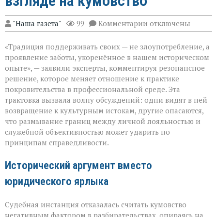
взгляде на кумовство
к
"Наша газета"
99
Комментарии
отключены
записи
«Семья — это
«Традиция поддерживать своих — не злоупотребление, а
не
только
проявление заботы, укоренённое в нашем историческом
опора,
опыте», — заявили эксперты, комментируя резонансное
но
решение, которое меняет отношение к практике
и
пропуск?» — о
покровительства в профессиональной среде. Эта
новом
трактовка вызвала волну обсуждений: одни видят в ней
взгляде
возвращение к культурным истокам, другие опасаются,
на
что размывание границ между личной лояльностью и
кумовство
служебной объективностью может ударить по
принципам справедливости.
Исторический аргумент вместо
юридического ярлыка
Судебная инстанция отказалась считать кумовство
негативным фактором в разбирательствах, опираясь на