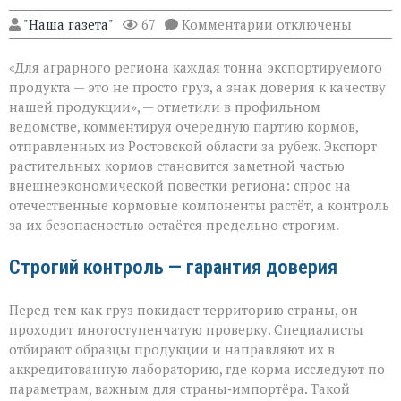
к
"Наша газета"
67
Комментарии
отключены
записи
«Донской
«Для аграрного региона каждая тонна экспортируемого
шрот
выходит
продукта — это не просто груз, а знак доверия к качеству
на
нашей продукции», — отметили в профильном
международный
ведомстве, комментируя очередную партию кормов,
уровень»
отправленных из Ростовской области за рубеж. Экспорт
растительных кормов становится заметной частью
внешнеэкономической повестки региона: спрос на
отечественные кормовые компоненты растёт, а контроль
за их безопасностью остаётся предельно строгим.
Строгий контроль — гарантия доверия
Перед тем как груз покидает территорию страны, он
проходит многоступенчатую проверку. Специалисты
отбирают образцы продукции и направляют их в
аккредитованную лабораторию, где корма исследуют по
параметрам, важным для страны‑импортёра. Такой