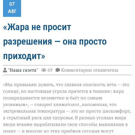
07
АВГ
«Жара не просит
разрешения — она просто
приходит»
к
"Наша газета"
69
Комментарии
отключены
записи
«Жара
«Мы привыкли думать, что главная опасность лета — это
не
просит
солнце, но настоящая угроза прячется в тишине: жара
разрешения — она
подкрадывается незаметно и бьёт по самым
просто
уязвимым», — говорит климатолог, напоминая, что
приходит»
экстремальная температура — это не просто дискомфорт,
а серьёзный риск для здоровья. В разных уголках мира
люди веками вырабатывали свои способы выживания в
пекле — и многие из этих приёмов сегодня могут