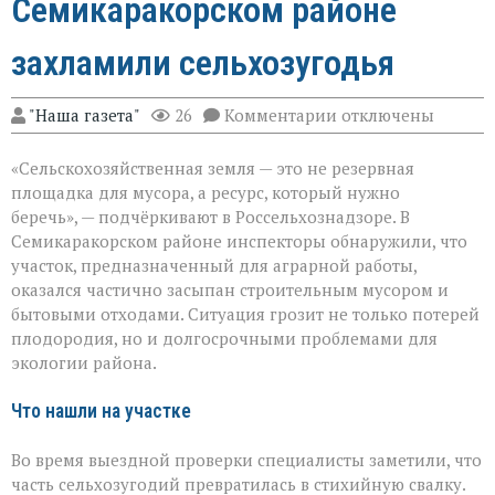
Семикаракорском районе
захламили сельхозугодья
к
"Наша газета"
26
Комментарии
отключены
записи
«Земля
«Сельскохозяйственная земля — это не резервная
не
должна
площадка для мусора, а ресурс, который нужно
превращаться
беречь», — подчёркивают в Россельхознадзоре. В
в
Семикаракорском районе инспекторы обнаружили, что
свалку»:
в
участок, предназначенный для аграрной работы,
Семикаракорском
оказался частично засыпан строительным мусором и
районе
бытовыми отходами. Ситуация грозит не только потерей
захламили
плодородия, но и долгосрочными проблемами для
сельхозугодья
экологии района.
Что нашли на участке
Во время выездной проверки специалисты заметили, что
часть сельхозугодий превратилась в стихийную свалку.