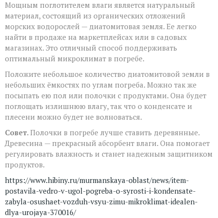
Мощным поглотителем влаги является натуральный
материал, состоящий из органических отложений
морских водорослей — диатомитовая земля. Ее легко
найти в продаже на маркетплейсах или в садовых
магазинах. Это отличный способ поддерживать
оптимальный микроклимат в погребе.
Положите небольшое количество диатомитовой земли в
небольших ёмкостях по углам погреба. Можно так же
посыпать ею пол или полочки с продуктами. Она будет
поглощать излишнюю влагу, так что о конденсате и
плесени можно будет не волноваться.
Совет.
Полочки в погребе лучше ставить деревянные.
Древесина — прекрасный абсорбент влаги. Она помогает
регулировать влажность и станет надежным защитником
продуктов.
https://www.hibiny.ru/murmanskaya-oblast/news/item-
postavila-vedro-v-ugol-pogreba-o-syrosti-i-kondensate-
zabyla-osushaet-vozduh-vsyu-zimu-mikroklimat-idealen-
dlya-urojaya-370016/