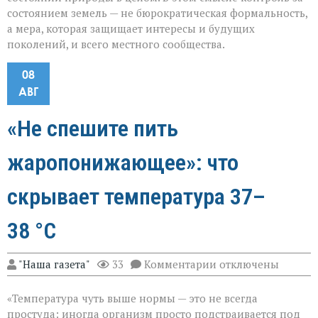
состоянием земель — не бюрократическая формальность,
а мера, которая защищает интересы и будущих
поколений, и всего местного сообщества.
08
АВГ
«Не спешите пить
жаропонижающее»: что
скрывает температура 37–
38 °C
к
"Наша газета"
33
Комментарии
отключены
записи
«Не
«Температура чуть выше нормы — это не всегда
спешите
пить
простуда: иногда организм просто подстраивается под